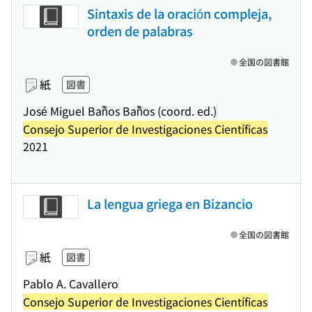
Sintaxis de la oración compleja,
orden de palabras
全国の図書館
紙
図書
José Miguel Bañ̃os Bañ̃os (coord. ed.)
Consejo Superior de Investigaciones Científicas
2021
La lengua griega en Bizancio
全国の図書館
紙
図書
Pablo A. Cavallero
Consejo Superior de Investigaciones Científicas