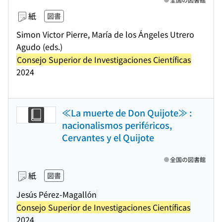
紙
図書
Simon Victor Pierre, María de los Ángeles Utrero
Agudo (eds.)
Consejo Superior de Investigaciones Científicas
2024
≪La muerte de Don Quijote≫ :
nacionalismos periféricos,
Cervantes y el Quijote
全国の図書館
紙
図書
Jesús Pérez-Magallón
Consejo Superior de Investigaciones Científicas
2024