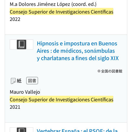
M.a Dolores Jiménez López (coord. ed.)
Consejo Superior de Investigaciones Científicas
2022
Hipnosis e impostura en Buenos
Aires : de médicos, sonámbulas
y charlatanes a fines del siglo XIX
全国の図書館
紙
図書
Mauro Vallejo
Consejo Superior de Investigaciones Científicas
2021
Vertebrar España : el PSOE: de la