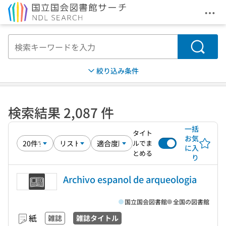
メニ
本文へ移動
検索
絞り込み条件
検索結果 2,087 件
一括
タイト
お気
ルでま
に入
とめる
り
Archivo espanol de arqueologia
国立国会図書館
全国の図書館
紙
雑誌
雑誌タイトル