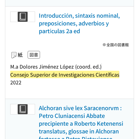
Introducción, sintaxis nominal,
preposiciones, adverbios y
partículas 2a ed
全国の図書館
紙
図書
M.a Dolores Jiménez López (coord. ed.)
Consejo Superior de Investigaciones Científicas
2022
Alchoran sive lex Saracenorvm :
Petro Cluniacensi Abbate
precipiente a Roberto Ketenensi
translatus, glossae in Alchoran
fortasse a Petro Pictauiense