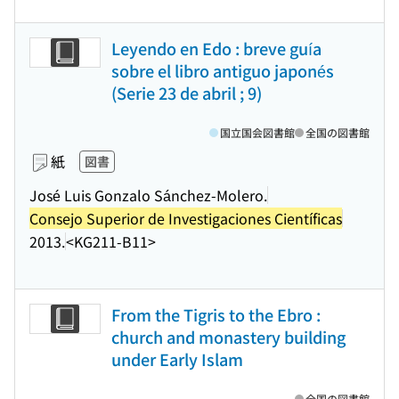
Leyendo en Edo : breve guía
sobre el libro antiguo japonés
(Serie 23 de abril ; 9)
国立国会図書館
全国の図書館
紙
図書
José Luis Gonzalo Sánchez-Molero.
Consejo Superior de Investigaciones Científicas
2013.
<KG211-B11>
From the Tigris to the Ebro :
church and monastery building
under Early Islam
全国の図書館