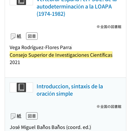
autodeterminación a la LOAPA
(1974-1982)
全国の図書館
紙
図書
Vega Rodríguez-Flores Parra
Consejo Superior de Investigaciones Científicas
2021
Introduccion, sintaxis de la
oración simple
全国の図書館
紙
図書
José Miguel Bañ̃os Bañ̃os (coord. ed.)