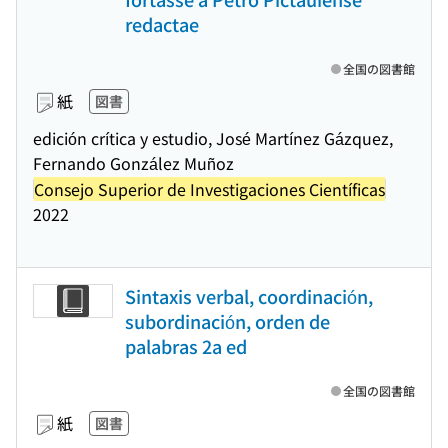
redactae
全国の図書館
紙
図書
edición crítica y estudio, José Martínez Gázquez,
Fernando González Muñoz
Consejo Superior de Investigaciones Científicas
2022
Sintaxis verbal, coordinación,
subordinación, orden de
palabras 2a ed
全国の図書館
紙
図書