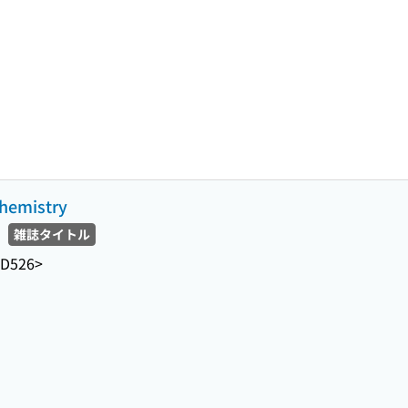
chemistry
雑誌タイトル
-D526>