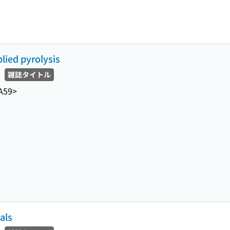
plied pyrolysis
雑誌タイトル
A59>
als