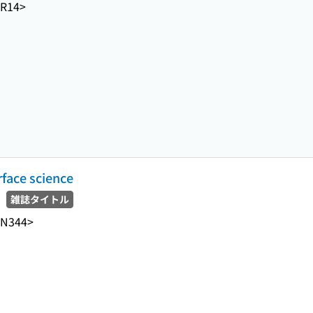
-R14>
rface science
雑誌タイトル
-N344>