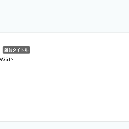
雑誌タイトル
W361>