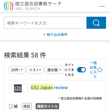
メニ
本文へ移動
検索
絞り込み条件
検索結果 58 件
一括
タイト
お気
ルでま
に入
とめる
り
GS1 Japan
review
国立国会図書館
全国の図書館
紙
雑誌
雑誌タイトル