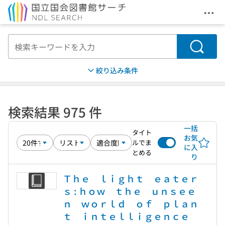
メニ
本文へ移動
検索
絞り込み条件
検索結果 975 件
一括
タイト
お気
ルでま
に入
とめる
り
Ｔｈｅ ｌｉｇｈｔ ｅａｔｅｒ
ｓ : ｈｏｗ ｔｈｅ ｕｎｓｅｅ
ｎ ｗｏｒｌｄ ｏｆ ｐｌａｎ
ｔ ｉｎｔｅｌｌｉｇｅｎｃｅ