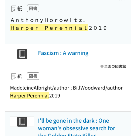
紙
図書
ＡｎｔｈｏｎｙＨｏｒｏｗｉｔｚ．
Ｈａｒｐｅｒ Ｐｅｒｅｎｎｉａｌ
２０１９
Fascism : A warning
全国の図書館
紙
図書
MadeleineAlbright/author ; BillWoodward/author
Harper Perennial
2019
I'll be gone in the dark : One
woman's obsessive search for
the Golden State Killer