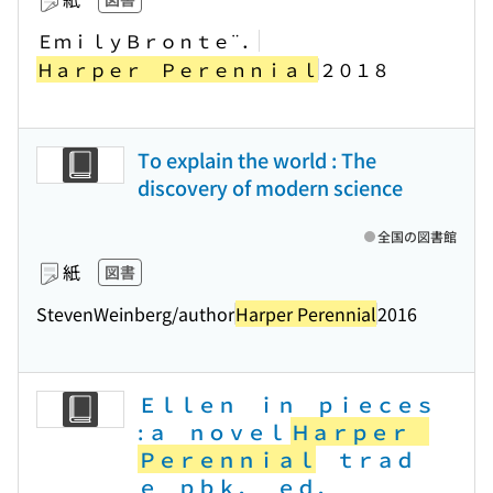
ＥｍｉｌｙＢｒｏｎｔｅ¨．
Ｈａｒｐｅｒ Ｐｅｒｅｎｎｉａｌ
２０１８
To explain the world : The
discovery of modern science
全国の図書館
紙
図書
StevenWeinberg/author
Harper Perennial
2016
Ｅｌｌｅｎ ｉｎ ｐｉｅｃｅｓ
: ａ ｎｏｖｅｌ
Ｈａｒｐｅｒ
Ｐｅｒｅｎｎｉａｌ
ｔｒａｄ
ｅ ｐｂｋ． ｅｄ．