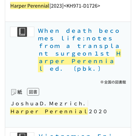
Harper Perennial
[2023]
<KH971-D1726>
Ｗｈｅｎ ｄｅａｔｈ ｂｅｃｏ
ｍｅｓ ｌｉｆｅ : ｎｏｔｅｓ
ｆｒｏｍ ａ ｔｒａｎｓｐｌａ
ｎｔ ｓｕｒｇｅｏｎ １ｓｔ
Ｈ
ａｒｐｅｒ Ｐｅｒｅｎｎｉａ
ｌ
ｅｄ． 〔ｐｂｋ．〕
全国の図書館
紙
図書
ＪｏｓｈｕａＤ．Ｍｅｚｒｉｃｈ．
Ｈａｒｐｅｒ Ｐｅｒｅｎｎｉａｌ
２０２０