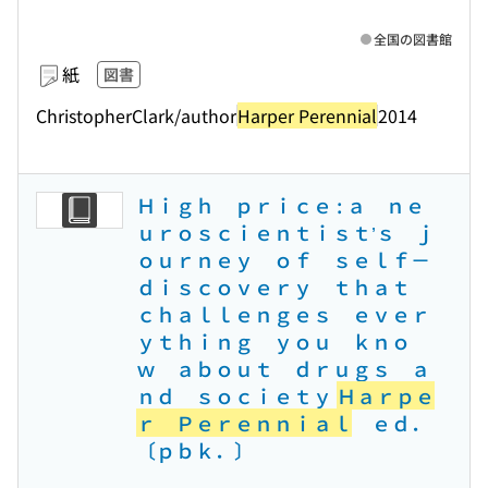
全国の図書館
紙
図書
ChristopherClark/author
Harper Perennial
2014
Ｈｉｇｈ ｐｒｉｃｅ : ａ ｎｅ
ｕｒｏｓｃｉｅｎｔｉｓｔ’ｓ ｊ
ｏｕｒｎｅｙ ｏｆ ｓｅｌｆ－
ｄｉｓｃｏｖｅｒｙ ｔｈａｔ
ｃｈａｌｌｅｎｇｅｓ ｅｖｅｒ
ｙｔｈｉｎｇ ｙｏｕ ｋｎｏ
ｗ ａｂｏｕｔ ｄｒｕｇｓ ａ
ｎｄ ｓｏｃｉｅｔｙ
Ｈａｒｐｅ
ｒ Ｐｅｒｅｎｎｉａｌ
ｅｄ．
〔ｐｂｋ．〕