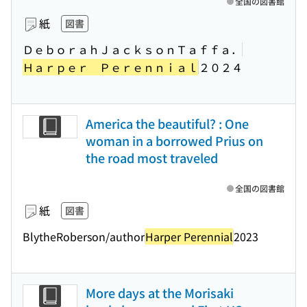
全国の図書館
紙
図書
ＤｅｂｏｒａｈＪａｃｋｓｏｎＴａｆｆａ．
Ｈａｒｐｅｒ Ｐｅｒｅｎｎｉａｌ
２０２４
America the beautiful? : One
woman in a borrowed Prius on
the road most traveled
全国の図書館
紙
図書
BlytheRoberson/author
Harper Perennial
2023
More days at the Morisaki