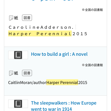
全国の図書館
紙
図書
ＣａｒｏｌｉｎｅＡｄｄｅｒｓｏｎ．
Ｈａｒｐｅｒ Ｐｅｒｅｎｎｉａｌ
２０１５
How to build a girl : A novel
全国の図書館
紙
図書
CaitlinMoran/author
Harper Perennial
2015
The sleepwalkers : How Europe
went to war in 1914