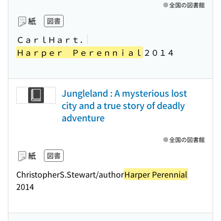
全国の図書館
紙
図書
ＣａｒｌＨａｒｔ．
Ｈａｒｐｅｒ Ｐｅｒｅｎｎｉａｌ
２０１４
Jungleland : A mysterious lost
city and a true story of deadly
adventure
全国の図書館
紙
図書
ChristopherS.Stewart/author
Harper Perennial
2014