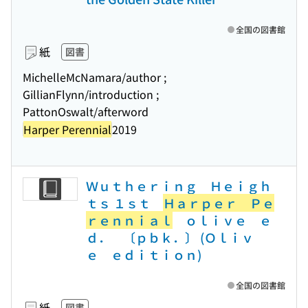
全国の図書館
紙
図書
MichelleMcNamara/author ;
GillianFlynn/introduction ;
PattonOswalt/afterword
Harper Perennial
2019
Ｗｕｔｈｅｒｉｎｇ Ｈｅｉｇｈ
ｔｓ １ｓｔ
Ｈａｒｐｅｒ Ｐｅ
ｒｅｎｎｉａｌ
ｏｌｉｖｅ ｅ
ｄ． 〔ｐｂｋ．〕 (Ｏｌｉｖ
ｅ ｅｄｉｔｉｏｎ)
全国の図書館
紙
図書