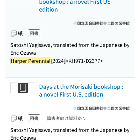
bookshop : a novel First US
edition
国立国会図書館
全国の図書館
紙
図書
Satoshi Yagisawa, translated from the Japanese by
Eric Ozawa
Harper Perennial
[2024]
<KH971-D2377>
Days at the Morisaki bookshop :
a novel First U.S. edition
国立国会図書館
全国の図書館
紙
図書
障害者向け資料あり
Satoshi Yagisawa, translated from the Japanese by
Eric Ozawa