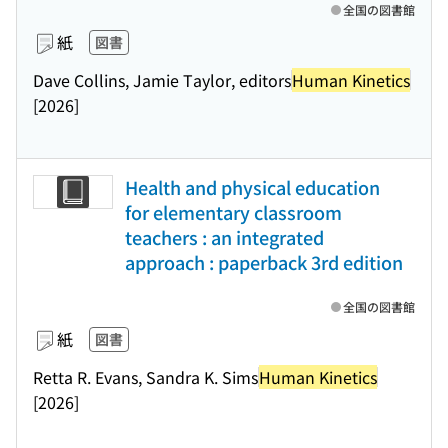
全国の図書館
紙
図書
Dave Collins, Jamie Taylor, editors
Human Kinetics
[2026]
Health and physical education
for elementary classroom
teachers : an integrated
approach : paperback 3rd edition
全国の図書館
紙
図書
Retta R. Evans, Sandra K. Sims
Human Kinetics
[2026]