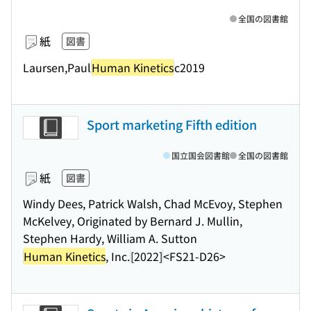
全国の図書館
紙
図書
Laursen,Paul
Human Kinetics
c2019
Sport marketing Fifth edition
国立国会図書館
全国の図書館
紙
図書
Windy Dees, Patrick Walsh, Chad McEvoy, Stephen
McKelvey, Originated by Bernard J. Mullin,
Stephen Hardy, William A. Sutton
Human Kinetics
, Inc.
[2022]
<FS21-D26>