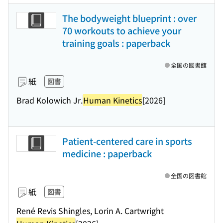
The bodyweight blueprint : over
70 workouts to achieve your
training goals : paperback
全国の図書館
紙
図書
Brad Kolowich Jr.
Human Kinetics
[2026]
Patient-centered care in sports
medicine : paperback
全国の図書館
紙
図書
René Revis Shingles, Lorin A. Cartwright