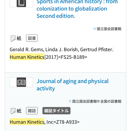
Sports in American history : from
colonization to globalization
Second edition.
国立国会図書館
紙
図書
Gerald R. Gems, Linda J. Borish, Gertrud Pfister.
Human Kinetics
[2017]
<FS25-B189>
Journal of aging and physical
activity
国立国会図書館
全国の図書館
紙
雑誌
雑誌タイトル
Human Kinetics
, Inc
<Z78-A933>