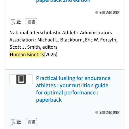
全国の図書館
紙
図書
National Interscholastic Athletic Administrators
Association ; Michael L. Blackburn, Eric W. Forsyth,
Scott J. Smith, editors
Human Kinetics
[2026]
Practical fueling for endurance
athletes : your nutrition guide
for optimal performance :
paperback
全国の図書館
紙
図書