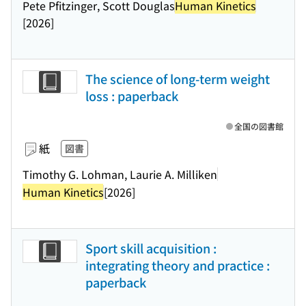
Pete Pfitzinger, Scott Douglas
Human Kinetics
[2026]
The science of long-term weight
loss : paperback
全国の図書館
紙
図書
Timothy G. Lohman, Laurie A. Milliken
Human Kinetics
[2026]
Sport skill acquisition :
integrating theory and practice :
paperback