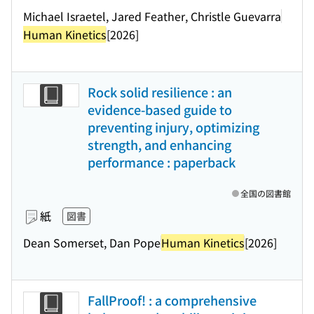
Michael Israetel, Jared Feather, Christle Guevarra
Human Kinetics
[2026]
Rock solid resilience : an
evidence-based guide to
preventing injury, optimizing
strength, and enhancing
performance : paperback
全国の図書館
紙
図書
Dean Somerset, Dan Pope
Human Kinetics
[2026]
FallProof! : a comprehensive