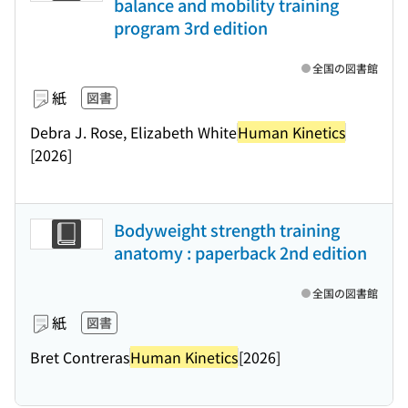
balance and mobility training
program 3rd edition
全国の図書館
紙
図書
Debra J. Rose, Elizabeth White
Human Kinetics
[2026]
Bodyweight strength training
anatomy : paperback 2nd edition
全国の図書館
紙
図書
Bret Contreras
Human Kinetics
[2026]