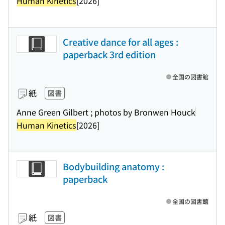
Human Kinetics
[2026]
Creative dance for all ages :
paperback 3rd edition
全国の図書館
紙
図書
Anne Green Gilbert ; photos by Bronwen Houck
Human Kinetics
[2026]
Bodybuilding anatomy :
paperback
全国の図書館
紙
図書