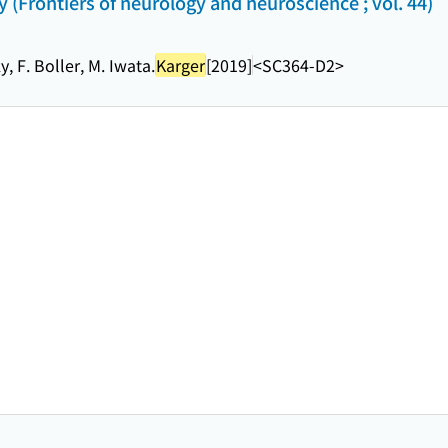
 (Frontiers of neurology and neuroscience ; vol. 44)
, F. Boller, M. Iwata.
Karger
[2019]
<SC364-D2>