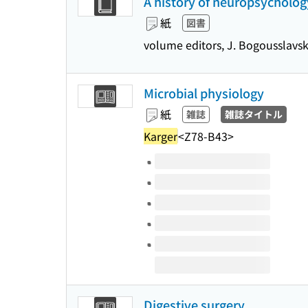
A history of neuropsychology
紙
図書
volume editors, J. Bogousslavsky
Microbial physiology
紙
雑誌
雑誌タイトル
Karger
<Z78-B43>
このタイトルの巻号
Digestive surgery