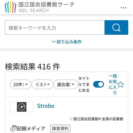
メニ
本文へ移動
検索
絞り込み条件
検索結果 416 件
一括
タイト
お気
ルでま
に入
とめる
り
Strobo
国立国会図書館
全国の図書館
記録メディア
録音資料