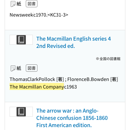
紙
図書
Newsweek
c1970.
<KC31-3>
The Macmillan English series 4
2nd Revised ed.
全国の図書館
紙
図書
ThomasClarkPollock [著] ; FlorenceB.Bowden [著]
The Macmillan Company
c1963
The arrow war : an Anglo-
Chinese confusion 1856-1860
First American edition.