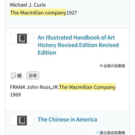
Michael J. Curle
The Macmillan company
1927
An Illustrated Handbook of Art
History Revised Edition Revised
Edition
全国の図書館
紙
図書
FRANK John Roos,JR.
The Macmillan Company
1969
The Chinese in America
国立国会図書館