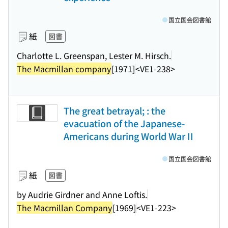
国立国会図書館
紙
図書
Charlotte L. Greenspan, Lester M. Hirsch.
The Macmillan company
[1971]
<VE1-238>
The great betrayal; : the
evacuation of the Japanese-
Americans during World War II
国立国会図書館
紙
図書
by Audrie Girdner and Anne Loftis.
The Macmillan Company
[1969]
<VE1-223>