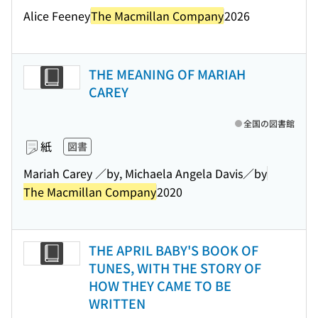
Alice Feeney
The Macmillan Company
2026
THE MEANING OF MARIAH
CAREY
全国の図書館
紙
図書
Mariah Carey ／by, Michaela Angela Davis／by
The Macmillan Company
2020
THE APRIL BABY'S BOOK OF
TUNES, WITH THE STORY OF
HOW THEY CAME TO BE
WRITTEN