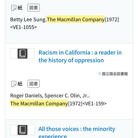
紙
図書
Betty Lee Sung.
The Macmillan Company
[1972]
<VE1-1055>
Racism in California : a reader in
the history of oppression
国立国会図書館
紙
図書
Roger Daniels, Spencer C. Olin, Jr..
The Macmillan Company
[1972]
<VE1-159>
All those voices : the minority
experience