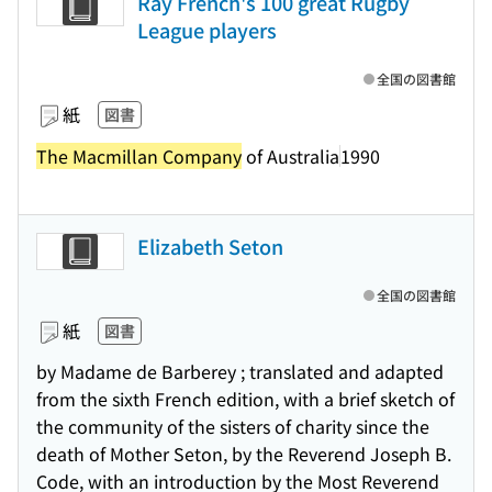
Ray French's 100 great Rugby
League players
全国の図書館
紙
図書
The Macmillan Company
of Australia
1990
Elizabeth Seton
全国の図書館
紙
図書
by Madame de Barberey ; translated and adapted
from the sixth French edition, with a brief sketch of
the community of the sisters of charity since the
death of Mother Seton, by the Reverend Joseph B.
Code, with an introduction by the Most Reverend