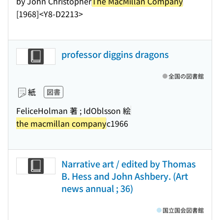
by John Christopher
The MacMillan Company
[1968]
<Y8-D2213>
professor diggins dragons
全国の図書館
紙
図書
FeliceHolman 著 ; IdOblsson 絵
the macmillan company
c1966
Narrative art / edited by Thomas
B. Hess and John Ashbery. (Art
news annual ; 36)
国立国会図書館