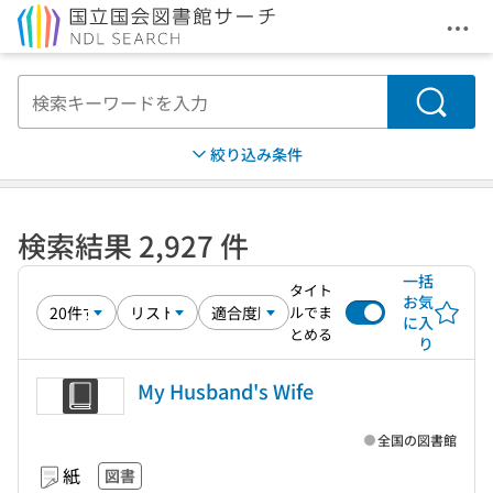
メニ
本文へ移動
検索
絞り込み条件
検索結果 2,927 件
一括
タイト
お気
ルでま
に入
とめる
り
My Husband's Wife
全国の図書館
紙
図書