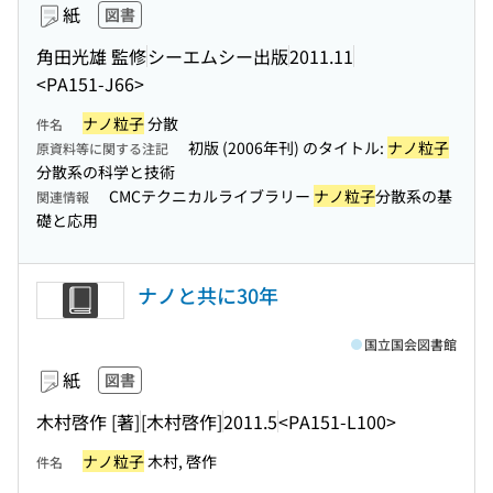
紙
図書
角田光雄 監修
シーエムシー出版
2011.11
<PA151-J66>
ナノ粒子
分散
件名
初版 (2006年刊) のタイトル:
ナノ粒子
原資料等に関する注記
分散系の科学と技術
CMCテクニカルライブラリー
ナノ粒子
分散系の基
関連情報
礎と応用
ナノと共に30年
国立国会図書館
紙
図書
木村啓作 [著]
[木村啓作]
2011.5
<PA151-L100>
ナノ粒子
木村, 啓作
件名