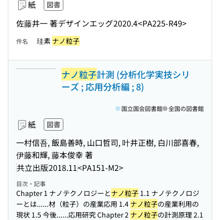
紙
図書
佐藤井一 著
デザインエッグ
2020.4
<PA225-R49>
珪素
ナノ粒子
件名
ナノ粒子
計測 (分析化学実技シリ
ーズ ; 応用分析編 ; 8)
国立国会図書館
全国の図書館
紙
図書
一村信吾, 飯島善時, 山口哲司, 叶井正樹, 白川部喜春,
伊藤和輝, 藤本俊幸 著
共立出版
2018.11
<PA151-M2>
目次・記事
Chapter 1 ナノテクノロジーと
ナノ粒子
1.1 ナノテクノロジ
ーとは...
...材（粒子）の産業応用 1.4
ナノ粒子
の産業利用の
現状 1.5 今後...
...応用研究 Chapter 2
ナノ粒子
の計測原理 2.1