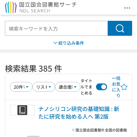
メニ
本文へ移動
検索
絞り込み条件
検索結果 385 件
一括
タイト
お気
ルでま
に入
とめる
り
ナノシリコン研究の基礎知識 : 新
たに研究を始める人へ 第2版
国立国会図書館
全国の図書館