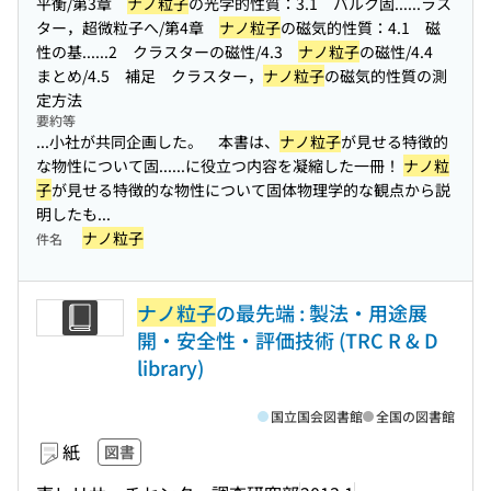
平衡/第3章
ナノ粒子
の光学的性質：3.1 バルク固...
...ラス
ター，超微粒子へ/第4章
ナノ粒子
の磁気的性質：4.1 磁
性の基...
...2 クラスターの磁性/4.3
ナノ粒子
の磁性/4.4
まとめ/4.5 補足 クラスター，
ナノ粒子
の磁気的性質の測
定方法
要約等
...小社が共同企画した。 本書は、
ナノ粒子
が見せる特徴的
な物性について固...
...に役立つ内容を凝縮した一冊！
ナノ粒
子
が見せる特徴的な物性について固体物理学的な観点から説
明したも...
ナノ粒子
件名
ナノ粒子
の最先端 : 製法・用途展
開・安全性・評価技術 (TRC R & D
library)
国立国会図書館
全国の図書館
紙
図書