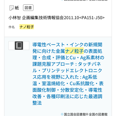
紙
図書
小林智 企画編集
技術情報協会
2011.10
<PA151-J50>
ナノ粒子
件名
導電性ペースト・インクの新規開
発に向けた金属
ナノ粒子
の表面処
理・合成・評価とCu・Ag系素材の
課題克服アプローチ : タッチパネ
ル・プリンテッドエレクトロニク
ス応用を視野に入れた : Ag系低
温・室温焼結化・Cu系抗酸化・表
面酸化制御・分散安定化・導電性
改善・各種印刷法に応じた最適調
整法
国立国会図書館
全国の図書館