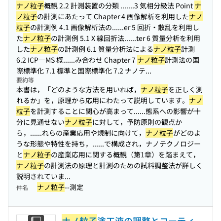
ナノ粒子
概観 2.2 計測装置の分類 ...
....3 気相分級法 Point
ナ
ノ粒子
の計測にあたって Chapter 4 画像解析を利用した
ナノ
粒子
の計測例 4.1 画像解析法の...
...er 5 回折・散乱を利用し
た
ナノ粒子
の計測例 5.1 X 線回折法...
...ter 6 質量分析を利用
した
ナノ粒子
の計測例 6.1 質量分析法による
ナノ粒子
計測
6.2 ICP―MS 概...
...み合わせ Chapter 7
ナノ粒子
計測法の国
際標準化 7.1 標準と国際標準化 7.2 ナノテ...
要約等
本書は，「どのような方法を用いれば，
ナノ粒子
を正しく測
れるか」を，原理から応用にわたって説明しています。
ナノ
粒子
を計測することに関心が高まって...
...態系への影響が十
分に見通せない
ナノ粒子
に対して，予防原則の観点か
ら，...
...れらの産業応用や規制に向けて，
ナノ粒子
がどのよ
うな形態や特性を持ち，...
...で構成され，ナノテクノロジー
と
ナノ粒子
の産業応用に関する概観（第1章）を踏まえて，
ナノ粒子
の計測法の原理と計測のための試料調整法が詳しく
説明されていま...
ナノ粒子
--測定
件名
ナノ粒子
塗工液の調整とコーティ