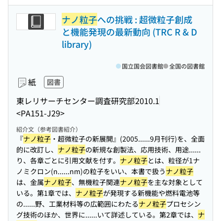
ナノ粒子
への挑戦 : 超微粒子創成
と機能発現の最新動向 (TRC R & D
library)
国立国会図書館
全国の図書館
紙
図書
東レリサーチセンター調査研究部
2010.1
<PA151-J29>
紹介文（参考図書紹介）
『
ナノ粒子
・超微粒子の新展開』(2005...
...9月刊行)を、全面
的に改訂し、
ナノ粒子
の新規な創製法、応用技術、用途...
...
り、各章ごとに引用文献を付す。
ナノ粒子
とは、粒径が1ナ
ノミクロン(n...
...nm)の粒子をいい、本書で扱う
ナノ粒子
は、金属
ナノ粒子
、無機粒子関連
ナノ粒子
を主な対象として
いる。第1章では、
ナノ粒子
が発現する新機能や燃料電池等
の...
...野、工業材料等の広範囲にわたる
ナノ粒子
プロセシン
グ技術のほか、世界に...
...いて詳述している。第2章では、
ナ