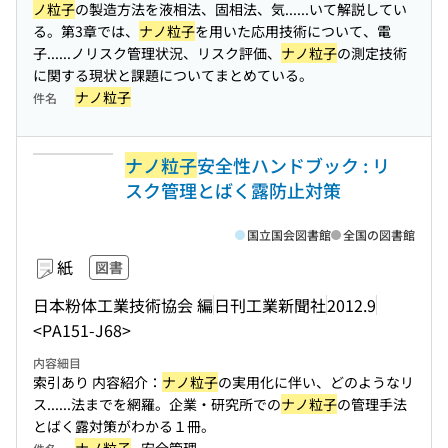
ノ粒子
の製造方法を液相法、固相法、気...
...いて解説してい
る。第3章では、
ナノ粒子
を用いた応用技術について、電
子...
...ノリスク管理状況、リスク評価、
ナノ粒子
の測定技術
に関する現状と課題についてまとめている。
ナノ粒子
件名
ナノ粒子
安全性ハンドブック : リ
スク管理とばく露防止対策
国立国会図書館
全国の図書館
紙
図書
日本粉体工業技術協会 編
日刊工業新聞社
2012.9
<PA151-J68>
内容細目
索引あり 内容紹介：
ナノ粒子
の実用化に伴い、どのようなリ
ス...
...法までを網羅。企業・研究所での
ナノ粒子
の管理手法
とばく露対策がわかる１冊。