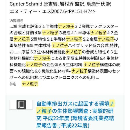
Gunter Schmid 原書編, 岩村秀 監訳, 廣瀬千秋 訳
エヌ・ティー・エス
2007.6
<PA151-H74>
内容細目
...章 合成と評価 3.1 半導体
ナノ粒子
3.2 金属ナノクラスター
の合成と評価 4章
ナノ粒子
の構成 4.1 半導体
ナノ粒子
4.2 金
属
ナノ粒子
5章 特性 5.1 半導体
ナノ粒子
5.2 金属
ナノ粒子
の
電気特性 6章 生体材料-
ナノ粒子
ハイブリッド系の合成,特性,
お...
... 序論 6.2 生体材料機能化
ナノ粒子
の合成と特性 6.3 生
体材料機能化
ナノ粒子
による化学反応特性の制御 6.4 生体材
料機能化
ナノ粒子
の会合体 6.5 生体材料-
ナノ粒子
構造体の表
面への組織化 6.6 機能化生体材料-
ナノ粒子
構造体表面のセン
サーへの応用およびエレクトロニクスへの応用 ...
ナノ粒子
件名
自動車排出ガスに起因する環境
ナ
ノ粒子
の生体影響調査 : 実験的研
究 平成22年度 (環境省委託業務結
果報告書 ; 平成22年度)