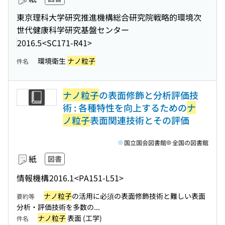
東京理科大学研究推進機構総合研究院戦略的環境次
世代健康科学研究基盤センター
2016.5
<SC171-R41>
環境衛生
ナノ粒子
件名
ナノ粒子
の表面修飾と分析評価技
術 : 各種特性を向上するための
ナ
ノ粒子
表面関連技術とその評価
国立国会図書館
全国の図書館
紙
図書
情報機構
2016.1
<PA151-L51>
ナノ粒子
の活用に必須の表面修飾技術と難しい表面
要約等
分析・評価技術を多数の...
ナノ粒子
表面 (工学)
件名