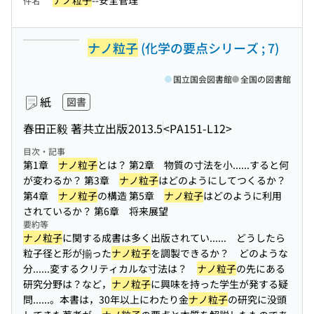
ナノ粒子
--安全管理
件名
ナノ粒子
(化学の要点シリーズ ; 7)
国立国会図書館
全国の図書館
紙
図書
春田正毅 著
共立出版
2013.5
<PA151-L12>
目次・記事
第1章
ナノ粒子
とは？ 第2章 物質の寸法を小...
...すると何
が変わるか？ 第3章
ナノ粒子
はどのようにしてつくるか？
第4章
ナノ粒子
の構造 第5章
ナノ粒子
はどのように利用
されているか？ 第6章 将来展望
要約等
ナノ粒子
に関する成書は多く出版されてい...
... どうしたら
粒子径と形が揃った
ナノ粒子
を調製できるか？ どのような
分...
...変するクリティカルな寸法は？
ナノ粒子
の先にある
研究分野は？など，
ナノ粒子
に興味を持った学生が発する疑
問...
...。本書は，30年以上にわたり金
ナノ粒子
の研究に没頭