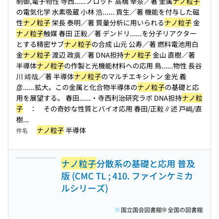
制御,電子物性 寺西...
...ノロッド 高橋 幸奈／著 金属
ナノ粒子
の電気化学 水素吸蔵 小林 浩...
... 貢生／著 機能を付与した磁
性
ナノ粒子
栄長 泰明／著 質量分析に用いられる
ナノ粒子
金
ナノ粒子
触媒 春田 正毅／著 デンドリ...
...を分子リアクター
とする精密サブ
ナノ粒子
の合成 山元 公寿／著 燃料電池用白
金
ナノ粒子
渡辺 政廣／著 DNA担持
ナノ粒子
金山 直樹／著
半導体
ナノ粒子
の作製と光機能材料への応用 鳥...
...物性 長谷
川 靖哉／著 半導体
ナノ粒子
のマルチエキシトン 金光 義
彦...
...拡大。この金属と化合物半導体の
ナノ粒子
の基礎と応
用を展望する。 春田...
...・寺西利治研究ラボ DNA担持
ナノ粒
子
： その奇妙な性質とバイオ応用 春田/正毅∥述 戸嶋/直
樹...
ナノ粒子
半導体
件名
ナノ粒子
分散系の基礎と応用 普及
版 (CMC TL ; 410. ファインケミカ
ルシリーズ)
国立国会図書館
全国の図書館