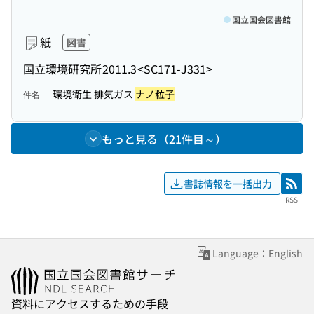
国立国会図書館
紙
図書
国立環境研究所
2011.3
<SC171-J331>
環境衛生 排気ガス
ナノ粒子
件名
もっと見る（21件目～）
書誌情報を一括出力
RSS
RSS
Language：English
資料にアクセスするための手段