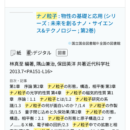
ナノ粒子
: 物性の基礎と応用 (シリ
ーズ : 未来を創るナノ・サイエン
ス&テクノロジー ; 第2巻)
国立国会図書館
全国の図書館
紙
デジタル
図書
林真至 編著, 隅山兼治, 保田英洋 共著
近代科学社
2013.7
<PA151-L16>
目次・記事
第1章 序論 第2章
ナノ粒子
の形態，構造，相平衡 第3章
ナノ粒子
の光学的性質 第4章
ナノ粒子
の磁気的性質 第1
章 序論：1.1
ナノ粒子
とは/1.2
ナノ粒子
研究の系
譜/1.3
ナノ粒子
の何が面白いのか？/1.4
ナノ粒子
の作製
法/1.5 量子閉じ込めと久保効果/第2章
ナノ粒子
の形態，
構造，相平衡：2.1
ナノ粒子
の形態と原子構造/2.2 ナ
ノ...
...るＸ線、電子線の回折/2.3
ナノ粒子
中での拡散と相