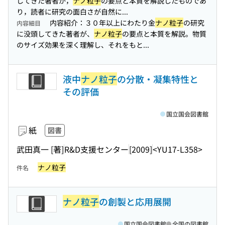
してきた著者が，
ナノ粒子
の要点と本質を解説したものであ
り，読者に研究の面白さが自然に...
内容紹介：３０年以上にわたり金
ナノ粒子
の研究
内容細目
に没頭してきた著者が、
ナノ粒子
の要点と本質を解説。物質
のサイズ効果を深く理解し、それをもと...
液中
ナノ粒子
の分散・凝集特性と
その評価
国立国会図書館
紙
図書
武田真一 [著]
R&D支援センター
[2009]
<YU17-L358>
ナノ粒子
件名
ナノ粒子
の創製と応用展開
国立国会図書館
全国の図書館