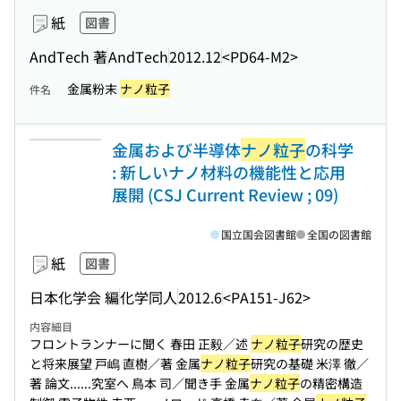
紙
図書
AndTech 著
AndTech
2012.12
<PD64-M2>
金属粉末
ナノ粒子
件名
金属および半導体
ナノ粒子
の科学
: 新しいナノ材料の機能性と応用
展開 (CSJ Current Review ; 09)
国立国会図書館
全国の図書館
紙
図書
日本化学会 編
化学同人
2012.6
<PA151-J62>
内容細目
フロントランナーに聞く 春田 正毅／述
ナノ粒子
研究の歴史
と将来展望 戸嶋 直樹／著 金属
ナノ粒子
研究の基礎 米澤 徹／
著 論文...
...究室へ 鳥本 司／聞き手 金属
ナノ粒子
の精密構造