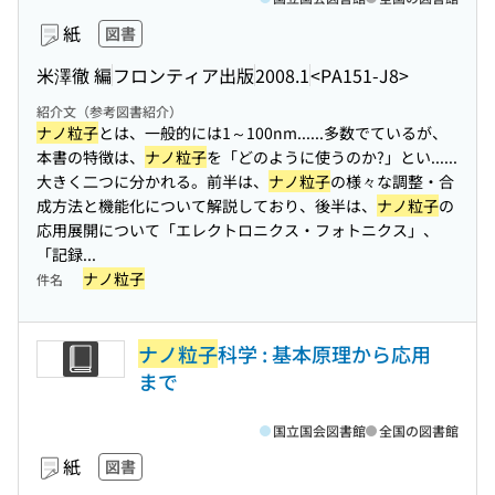
紙
図書
米澤徹 編
フロンティア出版
2008.1
<PA151-J8>
紹介文（参考図書紹介）
ナノ粒子
とは、一般的には1～100nm...
...多数でているが、
本書の特徴は、
ナノ粒子
を「どのように使うのか?」とい...
...
大きく二つに分かれる。前半は、
ナノ粒子
の様々な調整・合
成方法と機能化について解説しており、後半は、
ナノ粒子
の
応用展開について「エレクトロニクス・フォトニクス」、
「記録...
ナノ粒子
件名
ナノ粒子
科学 : 基本原理から応用
まで
国立国会図書館
全国の図書館
紙
図書