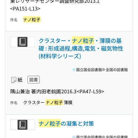
東レリサーチセンター調査研究部
2013.1
<PA151-L13>
ナノ粒子
件名
クラスター・
ナノ粒子
・薄膜の基
礎 : 形成過程,構造,電気・磁気物性
(材料学シリーズ)
国立国会図書館
全国の図書館
紙
図書
隅山兼治 著
内田老鶴圃
2016.3
<PA47-L59>
クラスター
ナノ粒子
薄膜
件名
ナノ粒子
の凝集と対策
国立国会図書館
全国の図書館