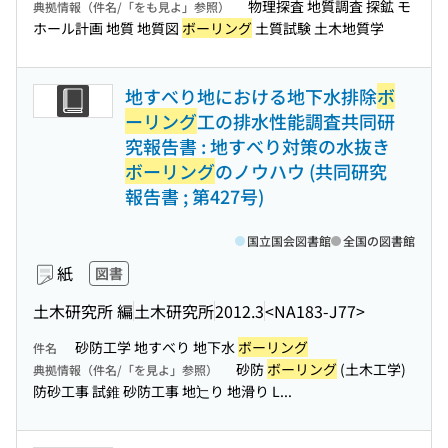
物理探査 地質調査 探鉱 モ
典拠情報（件名/「をも見よ」参照）
ホール計画 地質 地質図
ボーリング
土質試験 土木地質学
地すべり地における地下水排除
ボ
ーリング
工の排水性能調査共同研
究報告書 : 地すべり対策の水抜き
ボーリング
のノウハウ (共同研究
報告書 ; 第427号)
国立国会図書館
全国の図書館
紙
図書
土木研究所 編
土木研究所
2012.3
<NA183-J77>
砂防工学 地すべり 地下水
ボーリング
件名
砂防
ボーリング
(土木工学)
典拠情報（件名/「を見よ」参照）
防砂工事 試錐 砂防工事 地辷り 地滑り L...