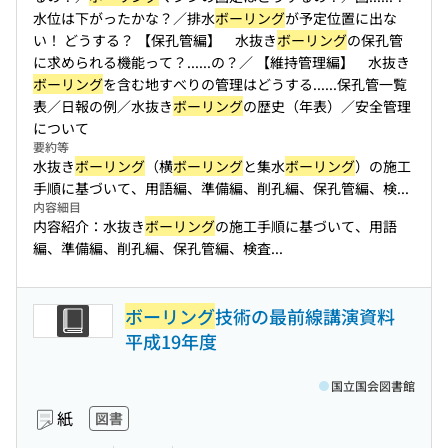
水位は下がったかな？／排水
ボーリング
が予定位置に出な
い！ どうする？ 【保孔管編】 水抜き
ボーリング
の保孔管
に求められる機能って？...
...の？／ 【維持管理編】 水抜き
ボーリング
を含む地すべりの管理はどうする...
...保孔管一覧
表／日報の例／水抜き
ボーリング
の歴史（年表）／安全管理
について
要約等
水抜き
ボーリング
（横
ボーリング
と集水
ボーリング
）の施工
手順に基づいて、用語編、準備編、削孔編、保孔管編、検...
内容細目
内容紹介：水抜き
ボーリング
の施工手順に基づいて、用語
編、準備編、削孔編、保孔管編、検査...
ボーリング
技術の最前線講演資料
平成19年度
国立国会図書館
紙
図書