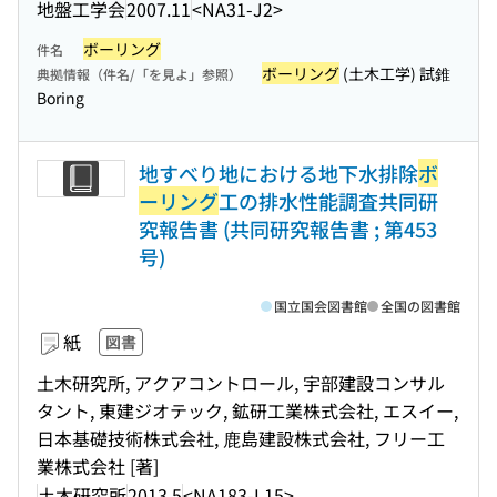
地盤工学会
2007.11
<NA31-J2>
ボーリング
件名
ボーリング
(土木工学) 試錐
典拠情報（件名/「を見よ」参照）
Boring
地すべり地における地下水排除
ボ
ーリング
工の排水性能調査共同研
究報告書 (共同研究報告書 ; 第453
号)
国立国会図書館
全国の図書館
紙
図書
土木研究所, アクアコントロール, 宇部建設コンサル
タント, 東建ジオテック, 鉱研工業株式会社, エスイー,
日本基礎技術株式会社, 鹿島建設株式会社, フリー工
業株式会社 [著]
土木研究所
2013.5
<NA183-L15>