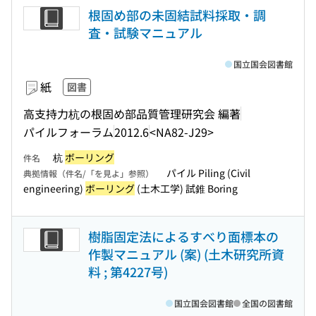
根固め部の未固結試料採取・調
査・試験マニュアル
国立国会図書館
紙
図書
高支持力杭の根固め部品質管理研究会 編著
パイルフォーラム
2012.6
<NA82-J29>
杭
ボーリング
件名
パイル Piling (Civil
典拠情報（件名/「を見よ」参照）
engineering)
ボーリング
(土木工学) 試錐 Boring
樹脂固定法によるすべり面標本の
作製マニュアル (案) (土木研究所資
料 ; 第4227号)
国立国会図書館
全国の図書館