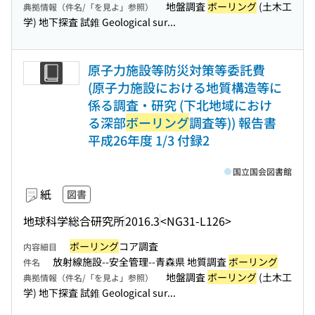
地盤調査
ボーリング
(土木工
典拠情報（件名/「を見よ」参照）
学) 地下探査 試錐 Geological sur...
原子力施設等防災対策等委託費
(原子力施設における地質構造等に
係る調査・研究 (下北地域におけ
る深部
ボーリング
調査等)) 報告書
平成26年度 1/3 付録2
国立国会図書館
紙
図書
地球科学総合研究所
2016.3
<NG31-L126>
ボーリング
コア調査
内容細目
放射線施設--安全管理--青森県 地質調査
ボーリング
件名
地盤調査
ボーリング
(土木工
典拠情報（件名/「を見よ」参照）
学) 地下探査 試錐 Geological sur...