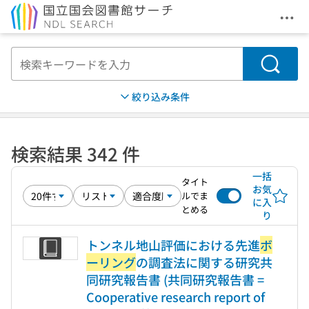
メニ
本文へ移動
検索
絞り込み条件
検索結果 342 件
一括
タイト
お気
ルでま
に入
とめる
り
トンネル地山評価における先進
ボ
ーリング
の調査法に関する研究共
同研究報告書 (共同研究報告書 =
Cooperative research report of