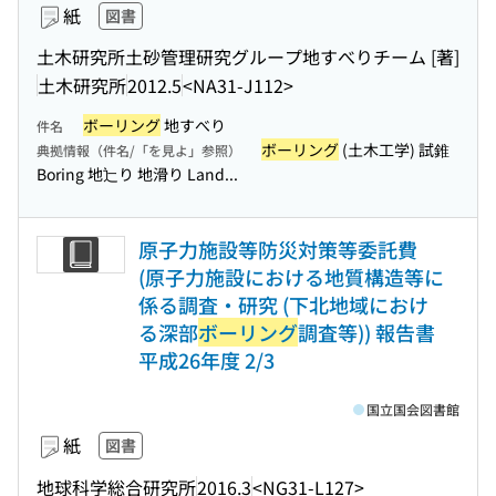
紙
図書
土木研究所土砂管理研究グループ地すべりチーム [著]
土木研究所
2012.5
<NA31-J112>
ボーリング
地すべり
件名
ボーリング
(土木工学) 試錐
典拠情報（件名/「を見よ」参照）
Boring 地辷り 地滑り Land...
原子力施設等防災対策等委託費
(原子力施設における地質構造等に
係る調査・研究 (下北地域におけ
る深部
ボーリング
調査等)) 報告書
平成26年度 2/3
国立国会図書館
紙
図書
地球科学総合研究所
2016.3
<NG31-L127>