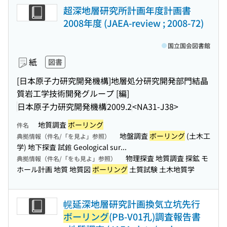
超深地層研究所計画年度計画書
2008年度 (JAEA-review ; 2008-72)
国立国会図書館
紙
図書
[日本原子力研究開発機構]地層処分研究開発部門結晶
質岩工学技術開発グループ [編]
日本原子力研究開発機構
2009.2
<NA31-J38>
地質調査
ボーリング
件名
地盤調査
ボーリング
(土木工
典拠情報（件名/「を見よ」参照）
学) 地下探査 試錐 Geological sur...
物理探査 地質調査 探鉱 モ
典拠情報（件名/「をも見よ」参照）
ホール計画 地質 地質図
ボーリング
土質試験 土木地質学
幌延深地層研究計画換気立坑先行
ボーリング
(PB-V01孔)調査報告書