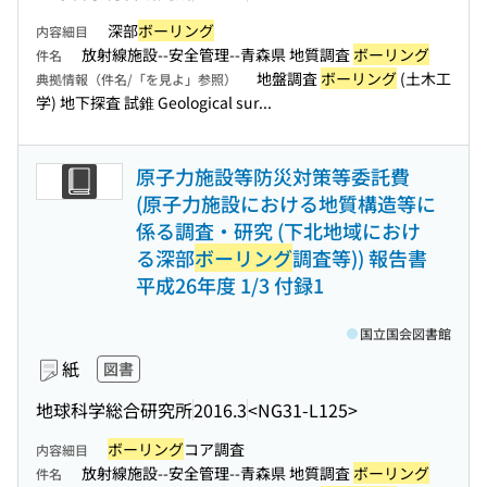
深部
ボーリング
内容細目
放射線施設--安全管理--青森県 地質調査
ボーリング
件名
地盤調査
ボーリング
(土木工
典拠情報（件名/「を見よ」参照）
学) 地下探査 試錐 Geological sur...
原子力施設等防災対策等委託費
(原子力施設における地質構造等に
係る調査・研究 (下北地域におけ
る深部
ボーリング
調査等)) 報告書
平成26年度 1/3 付録1
国立国会図書館
紙
図書
地球科学総合研究所
2016.3
<NG31-L125>
ボーリング
コア調査
内容細目
放射線施設--安全管理--青森県 地質調査
ボーリング
件名