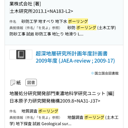
業株式会社 [著]
土木研究所
2013.1
<NA183-L2>
砂防工学 地すべり 地下水
ボーリング
件名
砂防
ボーリング
(土木工学)
典拠情報（件名/「を見よ」参照）
防砂工事 試錐 砂防工事 地辷り 地滑り L...
超深地層研究所計画年度計画書
2009年度 (JAEA-review ; 2009-17)
国立国会図書館
紙
図書
地層処分研究開発部門東濃地科学研究ユニット [編]
日本原子力研究開発機構
2009.8
<NA31-J37>
地質調査
ボーリング
件名
地盤調査
ボーリング
(土木工
典拠情報（件名/「を見よ」参照）
学) 地下探査 試錐 Geological sur...