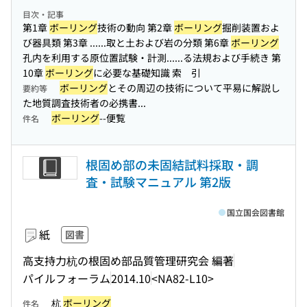
目次・記事
第1章
ボーリング
技術の動向 第2章
ボーリング
掘削装置およ
び器具類 第3章 ...
...取と土および岩の分類 第6章
ボーリング
孔内を利用する原位置試験・計測...
...る法規および手続き 第
10章
ボーリング
に必要な基礎知識 索 引
ボーリング
とその周辺の技術について平易に解説し
要約等
た地質調査技術者の必携書...
ボーリング
--便覧
件名
根固め部の未固結試料採取・調
査・試験マニュアル 第2版
国立国会図書館
紙
図書
高支持力杭の根固め部品質管理研究会 編著
パイルフォーラム
2014.10
<NA82-L10>
杭
ボーリング
件名