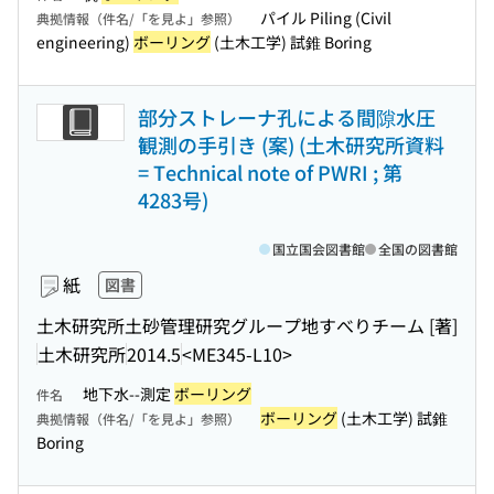
パイル Piling (Civil
典拠情報（件名/「を見よ」参照）
engineering)
ボーリング
(土木工学) 試錐 Boring
部分ストレーナ孔による間隙水圧
観測の手引き (案) (土木研究所資料
= Technical note of PWRI ; 第
4283号)
国立国会図書館
全国の図書館
紙
図書
土木研究所土砂管理研究グループ地すべりチーム [著]
土木研究所
2014.5
<ME345-L10>
地下水--測定
ボーリング
件名
ボーリング
(土木工学) 試錐
典拠情報（件名/「を見よ」参照）
Boring