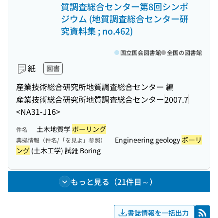
質調査総合センター第8回シンポ
ジウム (地質調査総合センター研
究資料集 ; no.462)
国立国会図書館
全国の図書館
紙
図書
産業技術総合研究所地質調査総合センター 編
産業技術総合研究所地質調査総合センター
2007.7
<NA31-J16>
土木地質学
ボーリング
件名
Engineering geology
ボーリ
典拠情報（件名/「を見よ」参照）
ング
(土木工学) 試錐 Boring
もっと見る（21件目～）
書誌情報を一括出力
RSS