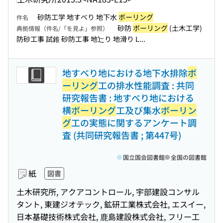
砂防工学 地すべり 地下水
ボーリング
件名
砂防
ボーリング
(土木工学)
典拠情報（件名/「を見よ」参照）
防砂工事 試錐 砂防工事 地辷り 地滑り L...
地すべり地における地下水排除
ボ
ーリング
工の排水性能調査 : 共同
研究報告書 : 地すべり地における
横
ボーリング
工及び集水
ボーリン
グ
工の実態に関するアンケート調
査 (共同研究報告書 ; 第447号)
国立国会図書館
全国の図書館
紙
図書
土木研究所, アクアコントロール, 宇部建設コンサル
タント, 東建ジオテック, 鉱研工業株式会社, エスイー,
日本基礎技術株式会社, 鹿島建設株式会社, フリー工