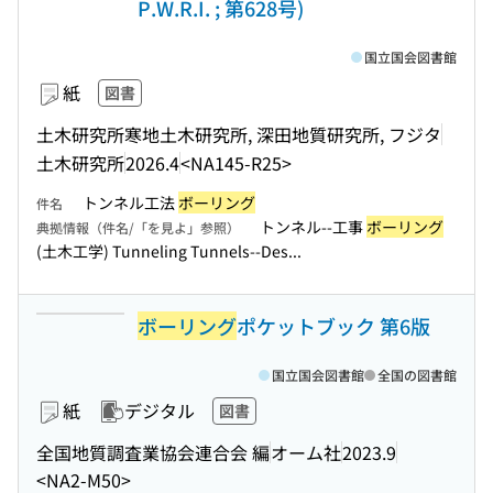
P.W.R.I. ; 第628号)
国立国会図書館
紙
図書
土木研究所寒地土木研究所, 深田地質研究所, フジタ
土木研究所
2026.4
<NA145-R25>
トンネル工法
ボーリング
件名
トンネル--工事
ボーリング
典拠情報（件名/「を見よ」参照）
(土木工学) Tunneling Tunnels--Des...
ボーリング
ポケットブック 第6版
国立国会図書館
全国の図書館
紙
デジタル
図書
全国地質調査業協会連合会 編
オーム社
2023.9
<NA2-M50>