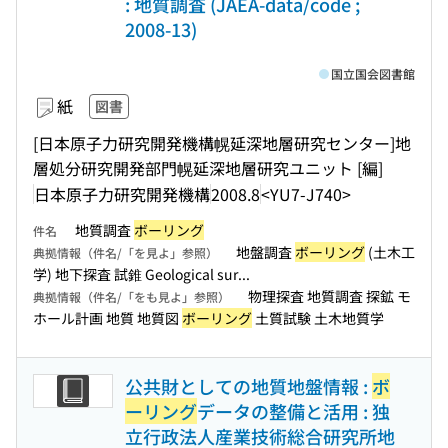
: 地質調査 (JAEA-data/code ;
2008-13)
国立国会図書館
紙
図書
[日本原子力研究開発機構幌延深地層研究センター]地
層処分研究開発部門幌延深地層研究ユニット [編]
日本原子力研究開発機構
2008.8
<YU7-J740>
地質調査
ボーリング
件名
地盤調査
ボーリング
(土木工
典拠情報（件名/「を見よ」参照）
学) 地下探査 試錐 Geological sur...
物理探査 地質調査 探鉱 モ
典拠情報（件名/「をも見よ」参照）
ホール計画 地質 地質図
ボーリング
土質試験 土木地質学
公共財としての地質地盤情報 :
ボ
ーリング
データの整備と活用 : 独
立行政法人産業技術総合研究所地