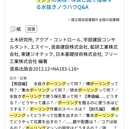
る水抜きノウハウQ&A
国立国会図書館
全国の図書館
紙
図書
土木研究所, アクア・コントロール, 宇部建設コンサ
ルタント, エスイー, 鹿島建設株式会社, 鉱研工業株式
会社, 東建ジオテック, 日本基礎技術株式会社, フリー
工業株式会社 編著
鹿島出版会
2013.12
<NA183-L18>
目次・記事
【用語編】 水抜き
ボーリング
って何？／横
ボーリング
って
何？／集水
ボーリング
って何？／排水
ボーリング
って何？／
水抜き
ボーリング
で使う保孔管って何？ 【準備編...
...どうす
る？／どうやって運ぶ？／
ボーリング
を掘るのに使う水はど
うする？／
ボーリング
作業のスペースは？ 【削孔編】 横
ボ
ーリング
ってどうやって位置を出すの？／集水
ボーリング
っ
てどうやって位置を出すの？／...
...数や配置は？／コアは採
るの？／
ボーリング
マシンの固定はどうするの？／固...
...？