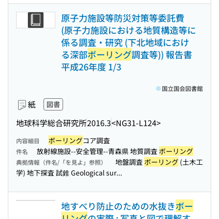
原子力施設等防災対策等委託費
(原子力施設における地質構造等に
係る調査・研究 (下北地域におけ
る深部
ボーリング
調査等)) 報告書
平成26年度 1/3
国立国会図書館
紙
図書
地球科学総合研究所
2016.3
<NG31-L124>
ボーリング
コア調査
内容細目
放射線施設--安全管理--青森県 地質調査
ボーリング
件名
地盤調査
ボーリング
(土木工
典拠情報（件名/「を見よ」参照）
学) 地下探査 試錐 Geological sur...
地すべり防止のための水抜き
ボー
リング
の実際 : 写真と図で理解す