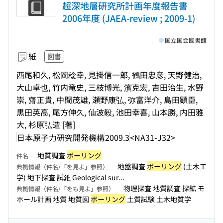
超深地層研究所計画年度報告書
2006年度 (JAEA-review ; 2009-1)
国立国会図書館
紙
図書
西尾和久, 松岡稔幸, 見掛信一郎, 鶴田忠彦, 天野健治,
大山卓也, 竹内竜史, 三枝博光, 濱克宏, 吉田治生, 水野
崇, 齋正貴, 中間茂雄, 瀬野康弘, 弥富洋介, 島田顕臣,
黒田英高, 尾方伸久, 仙波毅, 池田幸喜, 山本勝, 内田雅
大, 杉原弘造 [著]
日本原子力研究開発機構
2009.3
<NA31-J32>
地質調査
ボーリング
件名
地盤調査
ボーリング
(土木工
典拠情報（件名/「を見よ」参照）
学) 地下探査 試錐 Geological sur...
物理探査 地質調査 探鉱 モ
典拠情報（件名/「をも見よ」参照）
ホール計画 地質 地質図
ボーリング
土質試験 土木地質学