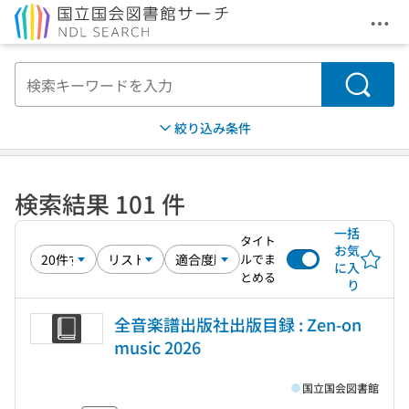
メニ
本文へ移動
検索
絞り込み条件
検索結果 101 件
一括
タイト
お気
ルでま
に入
とめる
り
全音楽譜出版社出版目録 : Zen-on
music 2026
国立国会図書館