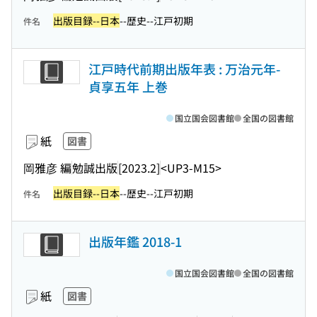
出版目録--日本
--歴史--江戸初期
件名
江戸時代前期出版年表 : 万治元年-
貞享五年 上巻
国立国会図書館
全国の図書館
紙
図書
岡雅彦 編
勉誠出版
[2023.2]
<UP3-M15>
出版目録--日本
--歴史--江戸初期
件名
出版年鑑 2018-1
国立国会図書館
全国の図書館
紙
図書