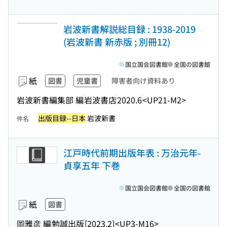
岩波新書解説総目録 : 1938-2019
(岩波新書 新赤版 ; 別冊12)
国立国会図書館
全国の図書館
紙
図書
児童書
障害者向け資料あり
岩波新書編集部 編
岩波書店
2020.6
<UP21-M2>
出版目録--日本
岩波新書
件名
江戸時代前期出版年表 : 万治元年-
貞享五年 下巻
国立国会図書館
全国の図書館
紙
図書
岡雅彦 編
勉誠出版
[2023.2]
<UP3-M16>