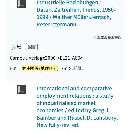
Industrielle Beziehungen :
Daten, Zeitreihen, Trends, 1950-
1999 / Walther Müller-Jentsch,
Peter Ittermann.
国立国会図書館
紙
図書
Campus Verlag
c2000.
<EL21-A60>
労使関係 (地理区分)
ドイツ. 統計.
件名
International and comparative
employment relations : a study
of industrialised market
economies / edited by Greg J.
Bamber and Russell D. Lansbury.
New fully-rev. ed.