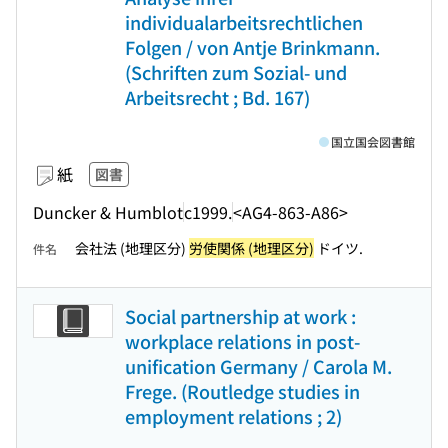
individualarbeitsrechtlichen
Folgen / von Antje Brinkmann.
(Schriften zum Sozial- und
Arbeitsrecht ; Bd. 167)
国立国会図書館
紙
図書
Duncker & Humblot
c1999.
<AG4-863-A86>
会社法 (地理区分)
労使関係 (地理区分)
ドイツ.
件名
Social partnership at work :
workplace relations in post-
unification Germany / Carola M.
Frege. (Routledge studies in
employment relations ; 2)