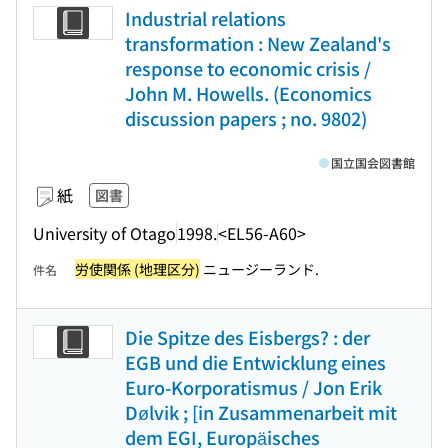
Industrial relations
transformation : New Zealand's
response to economic crisis /
John M. Howells. (Economics
discussion papers ; no. 9802)
国立国会図書館
紙
図書
University of Otago
1998.
<EL56-A60>
労使関係 (地理区分)
ニュージーランド.
件名
Die Spitze des Eisbergs? : der
EGB und die Entwicklung eines
Euro-Korporatismus / Jon Erik
Dølvik ; [in Zusammenarbeit mit
dem EGI, Europäisches