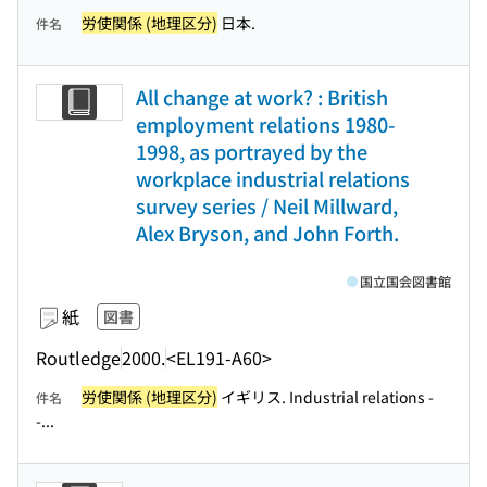
労使関係 (地理区分)
日本.
件名
All change at work? : British
employment relations 1980-
1998, as portrayed by the
workplace industrial relations
survey series / Neil Millward,
Alex Bryson, and John Forth.
国立国会図書館
紙
図書
Routledge
2000.
<EL191-A60>
労使関係 (地理区分)
イギリス. Industrial relations -
件名
-...