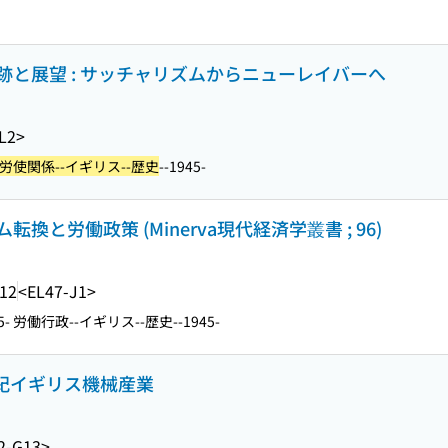
と展望 : サッチャリズムからニューレイバーへ
L2>
労使関係--イギリス--歴史
--1945-
と労働政策 (Minerva現代経済学叢書 ; 96)
.12
<EL47-J1>
45- 労働行政--イギリス--歴史--1945-
世紀イギリス機械産業
2-G13>