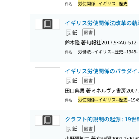
労使関係--イギリス--歴史
件名
イギリス労使関係法改革の軌跡
紙
図書
鈴木隆 著
旬報社
2017.9
<AG-512-
労働法--イギリス--歴史--1945-
件名
イギリス労使関係のパラダイム転換
紙
図書
田口典男 著
ミネルヴァ書房
2007
労使関係--イギリス--歴史
--19
件名
クラフト的規制の起源 : 19
紙
図書
小野塚知二 著
有斐閣
2001.2
<EL6