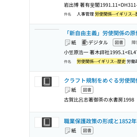
岩出博 著
有斐閣
1991.11
<DH311
人事管理
労使関係--イギリス--
件名
「新自由主義」労使関係の原像
紙
デジタル
図書
障
小笠原浩一 著
木鐸社
1995.1
<EL4
労使関係--イギリス--歴史
労働政
件名
クラフト規制をめぐる労使関
紙
図書
古賀比呂志著
御茶の水書房
1998
職業保護政策の形成と1852
紙
図書