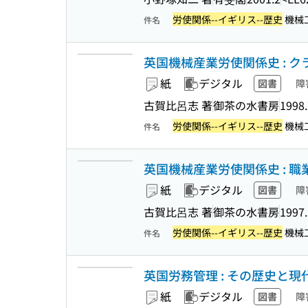
労使関係--イギリス--歴史
機械工
件名
英国機械産業労使関係史 : 
紙
デジタル
図書
障
古賀比呂志 著
御茶の水書房
1998.
労使関係--イギリス--歴史
機械工
件名
英国機械産業労使関係史 : 職
紙
デジタル
図書
障
古賀比呂志 著
御茶の水書房
1997
労使関係--イギリス--歴史
機械工
件名
英国労務管理 : その歴史と現
紙
デジタル
図書
障