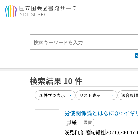
本文へ移動
検索結果 10 件
労使関係論とはなにか : イ
紙
図書
浅見和彦 著
旬報社
2021.6
<EL47-