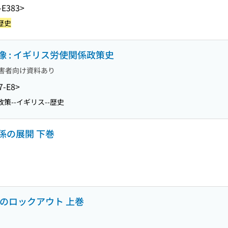
-E383>
歴史
 : イギリス労使関係政策史
害者向け資料あり
7-E8>
策--イギリス--歴史
係の展開 下巻
年のロックアウト 上巻