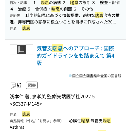
１
喘息
の病態 ２
喘息
の診断 ３ 検査・評価
目次・記事
４ 治療 ５ 合併症・
喘息
の側面 ６ その他
科学的知見に基づく情報提供、適切な
喘息
治療の推
要約等
進、非専門医の診療に役立つことを目標に作成された20...
喘息
件名
気管支
喘息
へのアプローチ : 国際
的ガイドラインをも踏まえて 第4
版
国立国会図書館
全国の図書館
紙
図書
浅本仁 著, 泉孝英 監修
先端医学社
2022.5
<SC327-M145>
喘息
件名
心臓性
喘息
気管支
喘息
典拠情報（件名/「を見よ」参照）
Asthma