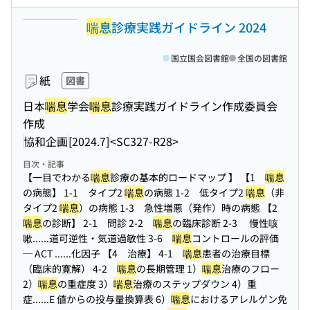
喘息
診療実践ガイドライン 2024
国立国会図書館
全国の図書館
紙
図書
日本
喘息
学会
喘息
診療実践ガイドライン作成委員会
作成
協和企画
[2024.7]
<SC327-R28>
目次・記事
【一目でわかる
喘息
診療の基本的ロードマップ 】 【1
喘息
の病態】 1-1 タイプ2
喘息
の病態 1-2 低タイプ2
喘息
（非
タイプ2
喘息
）の病態 1-3 急性増悪（発作）時の病態 【2
喘息
の診断】 2-1 問診 2-2
喘息
の臨床診断 2-3 慢性咳
嗽...
...道可逆性・気道過敏性 3-6
喘息
コントロールの評価
─ ACT ...
...化因子 【4 治療】 4-1
喘息
患者の治療目標
（臨床的寛解） 4-2
喘息
の長期管理 1）
喘息
治療のフロー
2）
喘息
の重症度 3）
喘息
治療のステップダウン 4）重
症...
...E 値からの投与量換算表 6）
喘息
におけるアレルゲン免