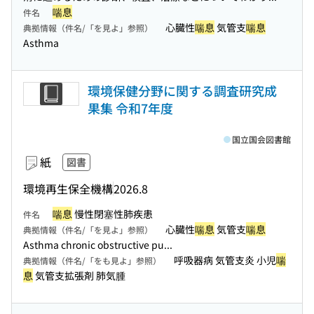
喘息
件名
心臓性
喘息
気管支
喘息
典拠情報（件名/「を見よ」参照）
Asthma
環境保健分野に関する調査研究成
果集 令和7年度
国立国会図書館
紙
図書
環境再生保全機構
2026.8
喘息
慢性閉塞性肺疾患
件名
心臓性
喘息
気管支
喘息
典拠情報（件名/「を見よ」参照）
Asthma chronic obstructive pu...
呼吸器病 気管支炎 小児
喘
典拠情報（件名/「をも見よ」参照）
息
気管支拡張剤 肺気腫