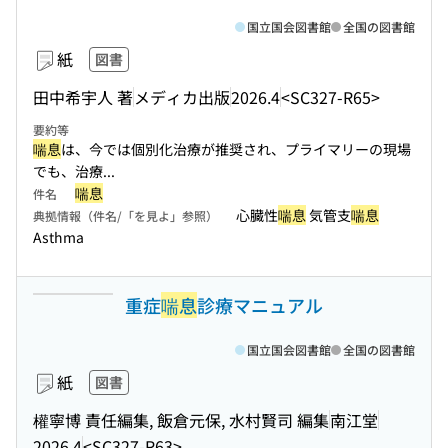
国立国会図書館
全国の図書館
紙
図書
田中希宇人 著
メディカ出版
2026.4
<SC327-R65>
要約等
喘息
は、今では個別化治療が推奨され、プライマリーの現場
でも、治療...
喘息
件名
心臓性
喘息
気管支
喘息
典拠情報（件名/「を見よ」参照）
Asthma
重症
喘息
診療マニュアル
国立国会図書館
全国の図書館
紙
図書
權寧博 責任編集, 飯倉元保, 水村賢司 編集
南江堂
2026.4
<SC327-R63>