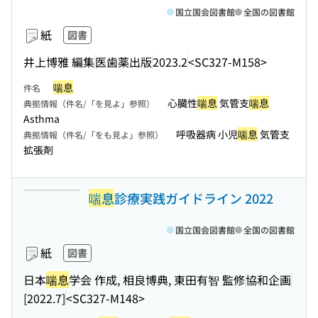
国立国会図書館
全国の図書館
紙
図書
井上博雅 編集
医歯薬出版
2023.2
<SC327-M158>
喘息
件名
心臓性
喘息
気管支
喘息
典拠情報（件名/「を見よ」参照）
Asthma
呼吸器病 小児
喘息
気管支
典拠情報（件名/「をも見よ」参照）
拡張剤
喘息
診療実践ガイドライン 2022
国立国会図書館
全国の図書館
紙
図書
日本
喘息
学会 作成, 相良博典, 東田有智 監修
協和企画
[2022.7]
<SC327-M148>