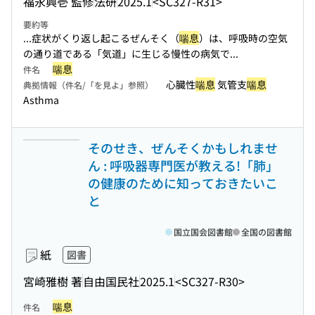
福永興壱 監修
法研
2025.1
<SC327-R31>
要約等
...症状がくり返し起こるぜんそく（
喘息
）は、呼吸時の空気
の通り道である「気道」に生じる慢性の病気で...
喘息
件名
心臓性
喘息
気管支
喘息
典拠情報（件名/「を見よ」参照）
Asthma
そのせき、ぜんそくかもしれませ
ん : 呼吸器専門医が教える!「肺」
の健康のために知っておきたいこ
と
国立国会図書館
全国の図書館
紙
図書
宮崎雅樹 著
自由国民社
2025.1
<SC327-R30>
喘息
件名