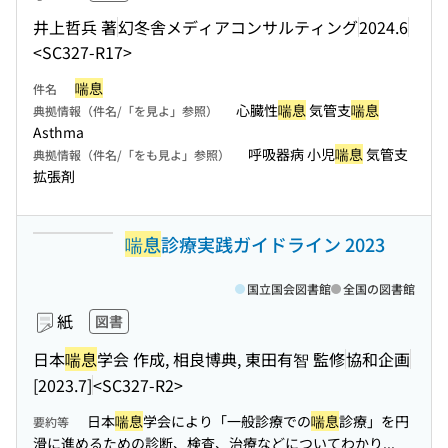
井上哲兵 著
幻冬舎メディアコンサルティング
2024.6
<SC327-R17>
喘息
件名
心臓性
喘息
気管支
喘息
典拠情報（件名/「を見よ」参照）
Asthma
呼吸器病 小児
喘息
気管支
典拠情報（件名/「をも見よ」参照）
拡張剤
喘息
診療実践ガイドライン 2023
国立国会図書館
全国の図書館
紙
図書
日本
喘息
学会 作成, 相良博典, 東田有智 監修
協和企画
[2023.7]
<SC327-R2>
日本
喘息
学会により「一般診療での
喘息
診療」を円
要約等
滑に進めるための診断、検査、治療などについてわかり...