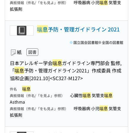
呼吸器病 小児
喘息
気管支
典拠情報（件名/「をも見よ」参照）
拡張剤
喘息
予防・管理ガイドライン 2021
国立国会図書館
全国の図書館
紙
図書
日本アレルギー学会
喘息
ガイドライン専門部会 監修,
「
喘息
予防・管理ガイドライン2021」作成委員 作成
協和企画
[2021.10]
<SC327-M127>
喘息
件名
心臓性
喘息
気管支
喘息
典拠情報（件名/「を見よ」参照）
Asthma
呼吸器病 小児
喘息
気管支
典拠情報（件名/「をも見よ」参照）
拡張剤