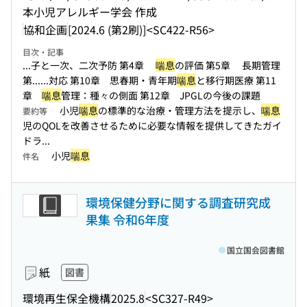
本小児アレルギー学会 作成
協和企画
[2024.6 (第2刷)]
<SC422-R56>
目次・記事
...子と一次、二次予防 第4章
喘息
の評価 第5章 長期管理
第...
...対応 第10章 思春期・青年期
喘息
と移行期医療 第11
章
喘息
管理：種々の側面 第12章 JPGLの今後の課題
小児
喘息
の標準的な治療・管理方法を提示し、
喘息
要約等
児のQOLを改善させるために必要な情報を提供してきたガイ
ドラ...
小児
喘息
件名
環境保健分野に関する調査研究成
果集 令和6年度
国立国会図書館
紙
図書
環境再生保全機構
2025.8
<SC327-R49>