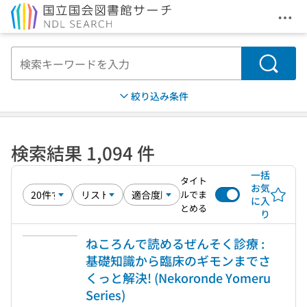
メニ
本文へ移動
検索
絞り込み条件
検索結果 1,094 件
一括
タイト
お気
ルでま
に入
とめる
り
ねころんで読めるぜんそく診療 :
基礎知識から臨床のギモンまでさ
くっと解決! (Nekoronde Yomeru
Series)