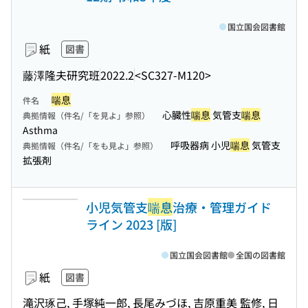
国立国会図書館
紙
図書
藤澤隆夫研究班
2022.2
<SC327-M120>
喘息
件名
心臓性
喘息
気管支
喘息
典拠情報（件名/「を見よ」参照）
Asthma
呼吸器病 小児
喘息
気管支
典拠情報（件名/「をも見よ」参照）
拡張剤
小児気管支
喘息
治療・管理ガイド
ライン 2023 [版]
国立国会図書館
全国の図書館
紙
図書
滝沢琢己, 手塚純一郎, 長尾みづほ, 吉原重美 監修, 日