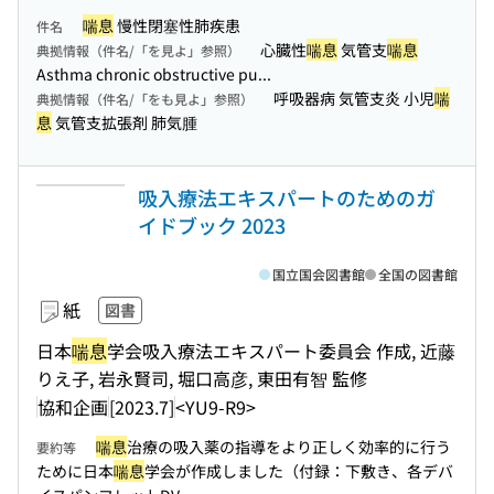
喘息
慢性閉塞性肺疾患
件名
心臓性
喘息
気管支
喘息
典拠情報（件名/「を見よ」参照）
Asthma chronic obstructive pu...
呼吸器病 気管支炎 小児
喘
典拠情報（件名/「をも見よ」参照）
息
気管支拡張剤 肺気腫
吸入療法エキスパートのためのガ
イドブック 2023
国立国会図書館
全国の図書館
紙
図書
日本
喘息
学会吸入療法エキスパート委員会 作成, 近藤
りえ子, 岩永賢司, 堀口高彦, 東田有智 監修
協和企画
[2023.7]
<YU9-R9>
喘息
治療の吸入薬の指導をより正しく効率的に行う
要約等
ために日本
喘息
学会が作成しました（付録：下敷き、各デバ