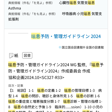
心臓性
喘息
気管支
喘息
典拠情報（件名/「を見よ」参照）
Asthma
呼吸器病 小児
喘息
気管支
典拠情報（件名/「をも見よ」参照）
拡張剤
喘息
予防・管理ガイドライン 2024
国立国会図書館
全国の図書館
紙
図書
喘息
予防・管理ガイドライン2024 WG 監修, 『
喘息
予
防・管理ガイドライン2024』作成委員会 作成
協和企画
2024.10
<SC327-R33>
目次・記事
【1 総説】 1-1
喘息
の定義 1-2
喘息
の管理目標 1-3 病
型 1-4
喘息
の問診、聴診と身体所見 1-5
喘息
の診断 1-6
喘息
の重症度と増悪強度分類 1-7
喘息
診断・管理の指標 1-
8
喘息
の自然史と予後 1-9 臨床的...
...ssion） 1-10 小児の