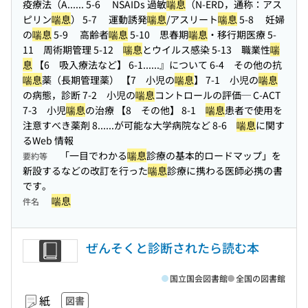
疫療法（A...
... 5-6 NSAIDs 過敏
喘息
（N-ERD，通称：アス
ピリン
喘息
） 5-7 運動誘発
喘息
/アスリート
喘息
5-8 妊婦
の
喘息
5-9 高齢者
喘息
5-10 思春期
喘息
・移行期医療 5-
11 周術期管理 5-12
喘息
とウイルス感染 5-13 職業性
喘
息
【6 吸入療法など】 6-1...
...』について 6-4 その他の抗
喘息
薬（長期管理薬） 【7 小児の
喘息
】 7-1 小児の
喘息
の病態，診断 7-2 小児の
喘息
コントロールの評価─ C-ACT
7-3 小児
喘息
の治療 【8 その他】 8-1
喘息
患者で使用を
注意すべき薬剤 8...
...が可能な大学病院など 8-6
喘息
に関す
るWeb 情報
「一目でわかる
喘息
診療の基本的ロードマップ」を
要約等
新設するなどの改訂を行った
喘息
診療に携わる医師必携の書
です。
喘息
件名
ぜんそくと診断されたら読む本
国立国会図書館
全国の図書館
紙
図書