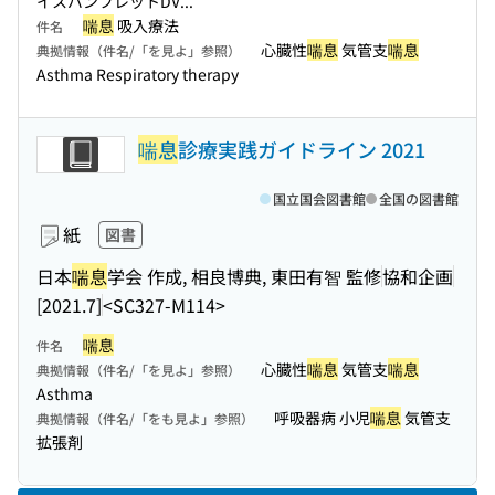
イスパンフレットDV...
喘息
吸入療法
件名
心臓性
喘息
気管支
喘息
典拠情報（件名/「を見よ」参照）
Asthma Respiratory therapy
喘息
診療実践ガイドライン 2021
国立国会図書館
全国の図書館
紙
図書
日本
喘息
学会 作成, 相良博典, 東田有智 監修
協和企画
[2021.7]
<SC327-M114>
喘息
件名
心臓性
喘息
気管支
喘息
典拠情報（件名/「を見よ」参照）
Asthma
呼吸器病 小児
喘息
気管支
典拠情報（件名/「をも見よ」参照）
拡張剤