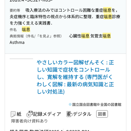
吸入療法のみではコントロール困難な重症
喘息
を，
要約等
炎症機序と臨床特性の視点から体系的に整理．重症
喘息
診療
を力強く支える実践書．
喘息
件名
心臓性
喘息
気管支
喘息
典拠情報（件名/「を見よ」参照）
Asthma
やさしいカラー図解ぜんそく : 正
しい知識で症状をコントロール
し、寛解を維持する (専門医がく
わしく図解 : 最新の病気知識と正
しい対処法)
国立国会図書館
全国の図書館
紙
記録メディア
デジタル
図書
障害者向け資料あり