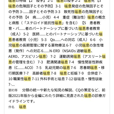
喘息
の特徴 【2 疫学】 2-1
喘息
の疫学 2-2
喘息
死 【3
喘息
の危険因子とその予防】 3-1
喘息
発症の危険因子とそ
の予防 3-...
...因子とその予防 3-3 致死性
喘息
の危険因子と
その予防 【4 病...
...小児） 4-4 重症（難治性）
喘息
の概念
と病態（「ステロイド抵抗性
喘息
」を含む） 【5 患者教
育・パ...
...者のパートナーシップに基づいた
喘息
患者教育
（成人） 5-2 医師...
...とのパートナーシップに基づいた
喘
息
患者教育（小児） 5-3 Qo...
...への対応（成人） 6-6 小
児
喘息
の長期管理に関する薬物療法 6-7 小児
喘息
の急性増
悪（発作）への対応 6...
...N-ERD（NSAIDs 過敏
喘息
、
AERD、アスピリン
喘息
） 7-2 運動誘発
喘息
（アスリート
喘
息
の管理を含む） 7-3 肥満関連
喘息
7-4 慢性閉塞性肺疾
患（C...
... ACO） 7-5 乳幼児期の
喘息
7-6 思春期
喘息
・移
行期医療 7-7 高齢者
喘息
7-8
喘息
と妊娠 7-9 合併症 7-
10 職業性
喘息
7-11 外科手術と喘息 7-12 咳喘息・慢性咳嗽
7-...
分類の統一や新たな知見の解説、CQの策定など、前
要約等
版2021年版から全編にわたり詳細に見直された
喘息
の診療ガ
イドラインです。
喘息
件名