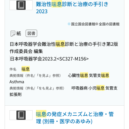
難治性
喘息
診断と治療の手引き
2023
国立国会図書館
全国の図書館
紙
図書
日本呼吸器学会難治性
喘息
診断と治療の手引き第2版
作成委員会 編集
日本呼吸器学会
2023.2
<SC327-M156>
喘息
件名
心臓性
喘息
気管支
喘息
典拠情報（件名/「を見よ」参照）
Asthma
呼吸器病 小児
喘息
気管支
典拠情報（件名/「をも見よ」参照）
拡張剤
喘息
の発症メカニズムと治療・管
理 (別冊・医学のあゆみ)