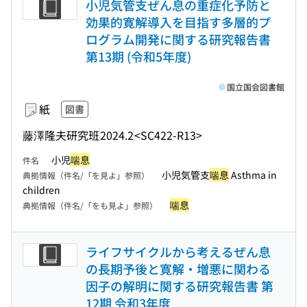
小児気管支ぜん息の重症化予防と
効果的寛解導入を目指す多層的プ
ログラム開発に関する研究報告書
第13期 (令和5年度)
国立国会図書館
紙
図書
藤澤隆夫研究班
2024.2
<SC422-R13>
小児
喘息
件名
小児気管支
喘息
Asthma in
典拠情報（件名/「を見よ」参照）
children
喘息
典拠情報（件名/「をも見よ」参照）
ライフサイクルから考えるぜん息
の長期予後と寛解・増悪に関わる
因子の解明に関する研究報告書 第
12期 令和3年度