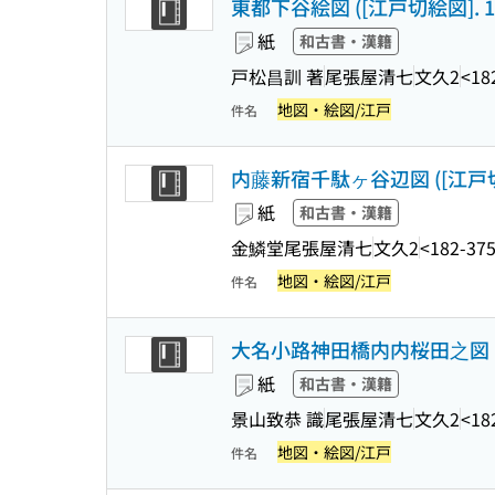
東都下谷絵図 ([江戸切絵図]. 1
紙
和古書・漢籍
戸松昌訓 著
尾張屋清七
文久2
<18
地図・絵図/江戸
件名
内藤新宿千駄ヶ谷辺図 ([江戸切絵
紙
和古書・漢籍
金鱗堂尾張屋清七
文久2
<182-37
地図・絵図/江戸
件名
大名小路神田橋内内桜田之図 ([
紙
和古書・漢籍
景山致恭 識
尾張屋清七
文久2
<18
地図・絵図/江戸
件名