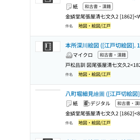
紙
和古書・漢籍
金鱗堂尾張屋清七
文久2 [1862]
<
地図・絵図/江戸
件名
本所深川絵図 ([江戸切絵図]. 1
マイクロ
和古書・漢籍
戸松昌訓 図
尾張屋清七
文久2
<18
地図・絵図/江戸
件名
八町堀細見繪圖 ([江戸切絵図]
紙
デジタル
和古書・漢
金鱗堂尾張屋清七
文久2 [1862]
<8
地図・絵図/江戸
件名