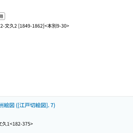
籍
-文久2 [1849-1862]
<本別9-30>
 ([江戸切絵図]. 7)
文久1
<182-375>