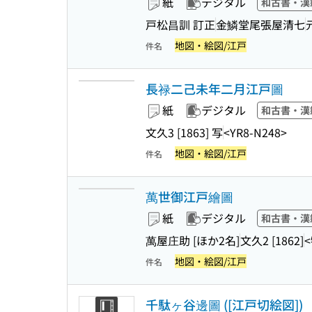
紙
デジタル
和古書・漢
戸松昌訓 訂正
金鱗堂尾張屋清七
地図・絵図/江戸
件名
長禄二己未年二月江戸圖
紙
デジタル
和古書・漢
文久3 [1863] 写
<YR8-N248>
地図・絵図/江戸
件名
萬世御江戸繪圖
紙
デジタル
和古書・漢
萬屋庄助 [ほか2名]
文久2 [1862]
<
地図・絵図/江戸
件名
千駄ヶ谷邊圖 ([江戸切絵図])