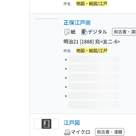
地図・絵図/江戸
件名
正保江戸圖
紙
デジタル
和古書・漢
明治21 [1888] 寫
<亥二-6>
地図・絵図/江戸
件名
このタイトルの巻号
江戸図
マイクロ
和古書・漢籍