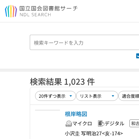
本文へ移動
検索結果 1,023 件
根岸略図
マイクロ
デジタル
和
小沢圭 写
明治27
<亥-174>