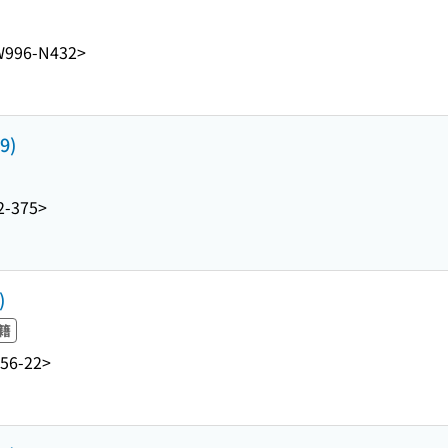
W996-N432>
9)
2-375>
)
籍
56-22>