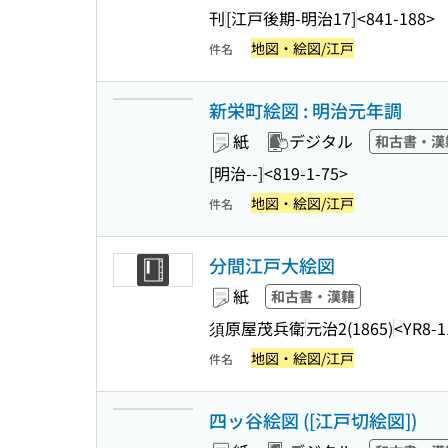
刊
[江戸後期-明治17]
<841-188>
地図・絵図/江戸
件名
新栄町絵図 : 明治元年調
紙
デジタル
和古書・漢
[明治--]
<819-1-75>
地図・絵図/江戸
件名
分間江戸大絵図
紙
和古書・漢籍
須原屋茂兵衛
元治2(1865)
<YR8-1
地図・絵図/江戸
件名
四ッ谷絵図 ([江戸切絵図])