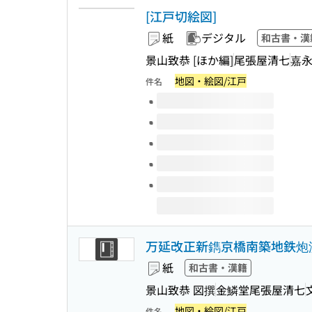
[江戸切絵図]
紙
デジタル
和古書・漢
景山致恭 [ほか編]
尾張屋清七
嘉永2
地図・絵図/江戸
件名
このタイトルの巻号
万延改正新鐫京橋南築地鉄炮洲絵図
紙
和古書・漢籍
景山致恭 図撰
金鱗堂尾張屋清七
地図・絵図/江戸
件名