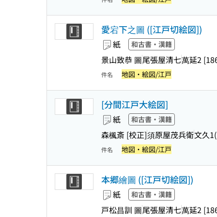
愛宕下之圖 ([江戸切絵図])
紙
和古書・漢籍
景山致恭 圖
尾張屋清七
萬延2 [186
地図・絵図/江戸
件名
[分間江戸大絵図]
紙
和古書・漢籍
森楓斎 [校正]
須原屋茂兵衛
文久1(
地図・絵図/江戸
件名
本郷繪圖 ([江戸切絵図])
紙
和古書・漢籍
戸松昌訓 圖
尾張屋清七
萬延2 [186