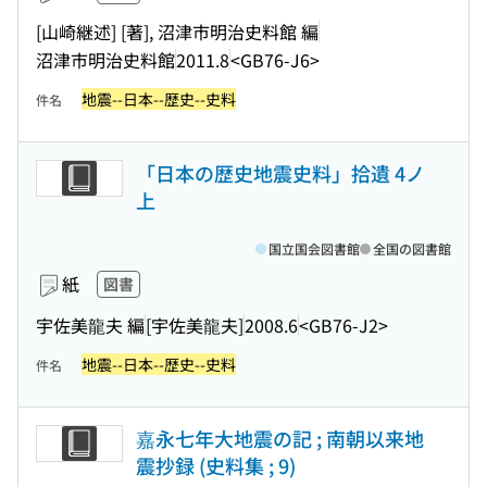
[山崎継述] [著], 沼津市明治史料館 編
沼津市明治史料館
2011.8
<GB76-J6>
地震--日本--歴史--史料
件名
「日本の歴史地震史料」拾遺 4ノ
上
国立国会図書館
全国の図書館
紙
図書
宇佐美龍夫 編
[宇佐美龍夫]
2008.6
<GB76-J2>
地震--日本--歴史--史料
件名
嘉永七年大地震の記 ; 南朝以来地
震抄録 (史料集 ; 9)