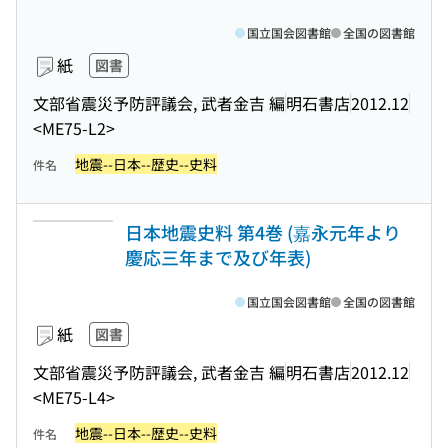
国立国会図書館
全国の図書館
紙
図書
文部省震災予防評議会, 武者金吉 編
明石書店
2012.12
<ME75-L2>
地震--日本--歴史--史料
件名
日本地震史料 第4巻 (嘉永元年より
慶応三年まで及び年表)
国立国会図書館
全国の図書館
紙
図書
文部省震災予防評議会, 武者金吉 編
明石書店
2012.12
<ME75-L4>
地震--日本--歴史--史料
件名