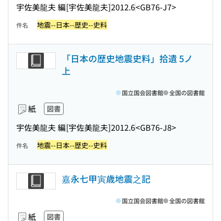
宇佐美龍夫 編
[宇佐美龍夫]
2012.6
<GB76-J7>
地震--日本--歴史--史料
件名
「日本の歴史地震史料」拾遺 5ノ
上
国立国会図書館
全国の図書館
紙
図書
宇佐美龍夫 編
[宇佐美龍夫]
2012.6
<GB76-J8>
地震--日本--歴史--史料
件名
嘉永七甲寅歳地震之記
国立国会図書館
全国の図書館
紙
図書