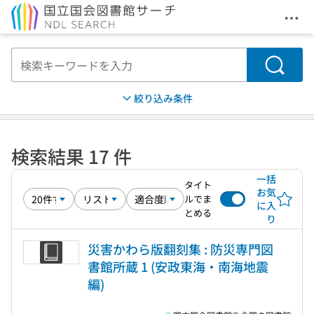
メニ
本文へ移動
検索
絞り込み条件
検索結果 17 件
一括
タイト
お気
ルでま
に入
とめる
り
災害かわら版翻刻集 : 防災専門図
書館所蔵 1 (安政東海・南海地震
編)