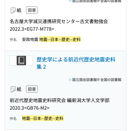
国立国会図書館
全国の図書館
紙
図書
名古屋大学減災連携研究センター古文書勉強会
2022.3
<EG77-M778>
安政地震
地震--日本--歴史--史料
件名
歴史学による前近代歴史地震史料
集 2
国立国会図書館
全国の図書館
紙
図書
前近代歴史地震史料研究会 編
新潟大学人文学部
2020.3
<GB76-M2>
地震--日本--歴史--史料
件名