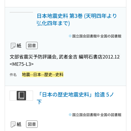
日本地震史料 第3巻 (天明四年より
弘化四年まで)
国立国会図書館
全国の図書館
紙
図書
文部省震災予防評議会, 武者金吉 編
明石書店
2012.12
<ME75-L3>
地震--日本--歴史--史料
件名
「日本の歴史地震史料」拾遺 5ノ
下
国立国会図書館
全国の図書館
紙
図書