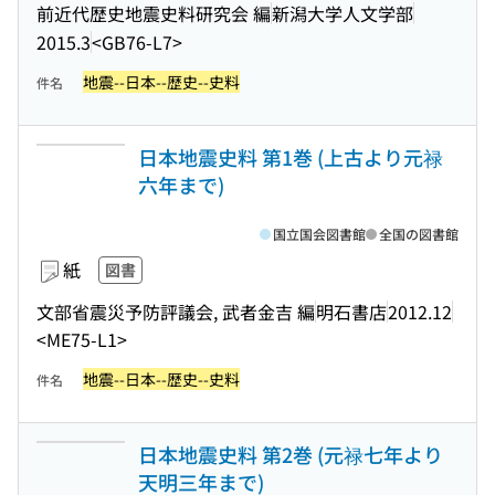
前近代歴史地震史料研究会 編
新潟大学人文学部
2015.3
<GB76-L7>
地震--日本--歴史--史料
件名
日本地震史料 第1巻 (上古より元禄
六年まで)
国立国会図書館
全国の図書館
紙
図書
文部省震災予防評議会, 武者金吉 編
明石書店
2012.12
<ME75-L1>
地震--日本--歴史--史料
件名
日本地震史料 第2巻 (元禄七年より
天明三年まで)