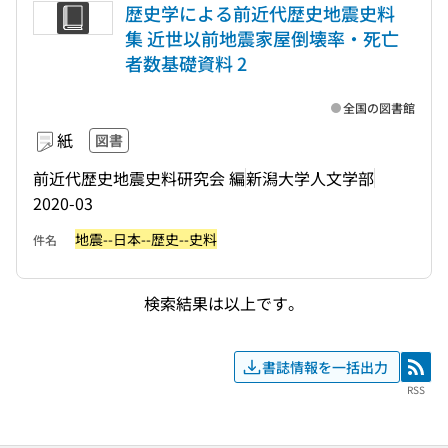
歴史学による前近代歴史地震史料
集 近世以前地震家屋倒壊率・死亡
者数基礎資料 2
全国の図書館
紙
図書
前近代歴史地震史料研究会 編
新潟大学人文学部
2020-03
地震--日本--歴史--史料
件名
検索結果は以上です。
書誌情報を一括出力
RSS
RSS