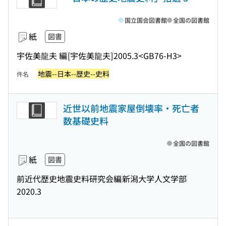
国立国会図書館
全国の図書館
紙
図書
宇佐美龍夫 編
[宇佐美龍夫]
2005.3
<GB76-H3>
地震--日本--歴史--史料
件名
近世以前地震家屋倒壊率・死亡者
数基礎史料
全国の図書館
紙
図書
前近代歴史地震史料研究会編
新潟大学人文学部
2020.3