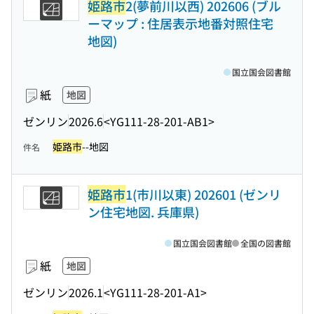
姫路市
2(夢前川以西) 202606 (ブル
ーマップ : 住居表示地番対照住宅
地図)
国立国会図書館
紙
地図
ゼンリン
2026.6
<YG111-28-201-AB1>
姫路市
--地図
件名
姫路市
1(市川以東) 202601 (ゼンリ
ン住宅地図. 兵庫県)
国立国会図書館
全国の図書館
紙
地図
ゼンリン
2026.1
<YG111-28-201-A1>