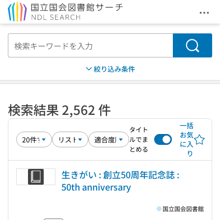
メニ
本文へ移動
検索
絞り込み条件
検索結果 2,562 件
一括
タイト
お気
ルでま
に入
とめる
り
生きがい : 創立50周年記念誌 :
50th anniversary
国立国会図書館