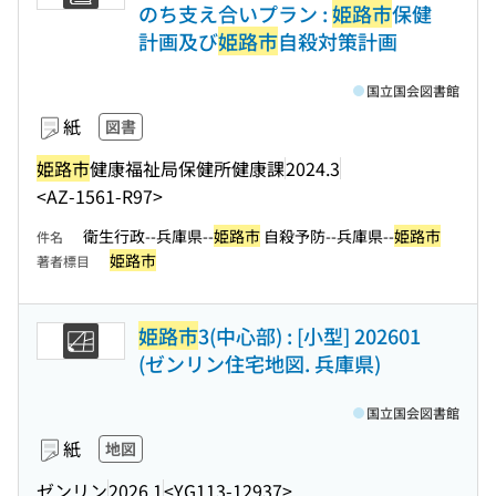
のち支え合いプラン :
姫路市
保健
計画及び
姫路市
自殺対策計画
国立国会図書館
紙
図書
姫路市
健康福祉局保健所健康課
2024.3
<AZ-1561-R97>
衛生行政--兵庫県--
姫路市
自殺予防--兵庫県--
姫路市
件名
姫路市
著者標目
姫路市
3(中心部) : [小型] 202601
(ゼンリン住宅地図. 兵庫県)
国立国会図書館
紙
地図
ゼンリン
2026.1
<YG113-12937>