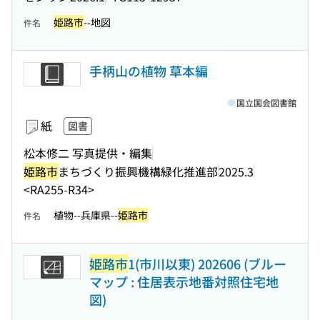
姫路市
--地図
件名
手柄山の植物 草本編
国立国会図書館
紙
図書
松本修二 写真提供・編集
姫路市
まちづくり振興機構緑化推進部
2025.3
<RA255-R34>
植物--兵庫県--
姫路市
件名
姫路市
1(市川以東) 202606 (ブルー
マップ : 住居表示地番対照住宅地
図)