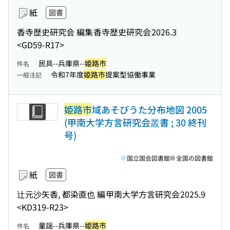
紙
図書
香寺歴史研究会 編集
香寺歴史研究会
2026.3
<GD59-R17>
民具--兵庫県--
姫路市
件名
令和7年度
姫路市
提案型協働事業
一般注記
姫路市
域あそびうた分布地図 2005
(甲南大学方言研究会叢書 ; 30 終刊
号)
国立国会図書館
全国の図書館
紙
図書
辻元沙矢香, 都染直也 編
甲南大学方言研究会
2025.9
<KD319-R23>
童謡--兵庫県--
姫路市
件名