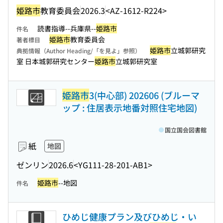
姫路市
教育委員会
2026.3
<AZ-1612-R224>
読書指導--兵庫県--
姫路市
件名
姫路市
教育委員会
著者標目
姫路市
立城郭研究
典拠情報（Author Heading/「を見よ」参照）
室 日本城郭研究センター
姫路市
立城郭研究室
姫路市
3(中心部) 202606 (ブルーマ
ップ : 住居表示地番対照住宅地図)
国立国会図書館
紙
地図
ゼンリン
2026.6
<YG111-28-201-AB1>
姫路市
--地図
件名
ひめじ健康プラン及びひめじ・い