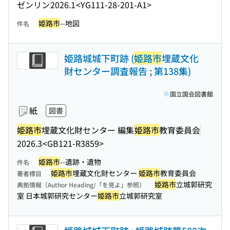
ゼンリン
2026.1
<YG111-28-201-A1>
姫路市
--地図
件名
姫路城城下町跡 (
姫路市
埋蔵文化
財センター調査報告 ; 第138集)
国立国会図書館
紙
図書
姫路市
埋蔵文化財センター 編集
姫路市
教育委員会
2026.3
<GB121-R3859>
姫路市
--遺跡・遺物
件名
姫路市
埋蔵文化財センター
姫路市
教育委員会
著者標目
姫路市
立城郭研究
典拠情報（Author Heading/「を見よ」参照）
室 日本城郭研究センター
姫路市
立城郭研究室