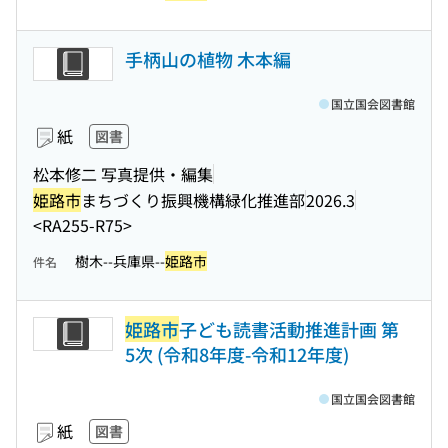
手柄山の植物 木本編
国立国会図書館
紙
図書
松本修二 写真提供・編集
姫路市
まちづくり振興機構緑化推進部
2026.3
<RA255-R75>
樹木--兵庫県--
姫路市
件名
姫路市
子ども読書活動推進計画 第
5次 (令和8年度-令和12年度)
国立国会図書館
紙
図書