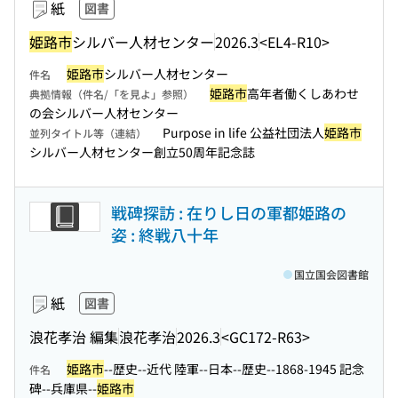
紙
図書
姫路市
シルバー人材センター
2026.3
<EL4-R10>
姫路市
シルバー人材センター
件名
姫路市
高年者働くしあわせ
典拠情報（件名/「を見よ」参照）
の会シルバー人材センター
Purpose in life 公益社団法人
姫路市
並列タイトル等（連結）
シルバー人材センター創立50周年記念誌
戦碑探訪 : 在りし日の軍都姫路の
姿 : 終戦八十年
国立国会図書館
紙
図書
浪花孝治 編集
浪花孝治
2026.3
<GC172-R63>
姫路市
--歴史--近代 陸軍--日本--歴史--1868-1945 記念
件名
碑--兵庫県--
姫路市