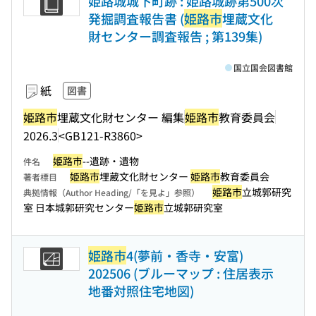
姫路城城下町跡 : 姫路城跡第500次
発掘調査報告書 (
姫路市
埋蔵文化
財センター調査報告 ; 第139集)
国立国会図書館
紙
図書
姫路市
埋蔵文化財センター 編集
姫路市
教育委員会
2026.3
<GB121-R3860>
姫路市
--遺跡・遺物
件名
姫路市
埋蔵文化財センター
姫路市
教育委員会
著者標目
姫路市
立城郭研究
典拠情報（Author Heading/「を見よ」参照）
室 日本城郭研究センター
姫路市
立城郭研究室
姫路市
4(夢前・香寺・安富)
202506 (ブルーマップ : 住居表示
地番対照住宅地図)