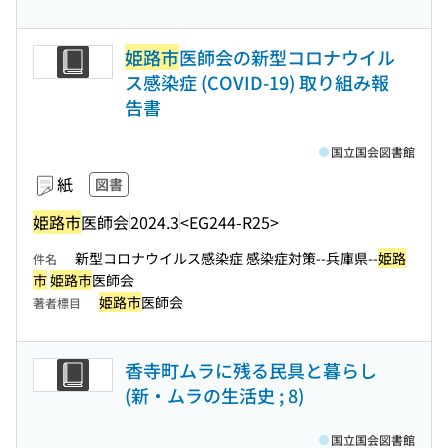
姫路市
医師会の新型コロナウイル
ス感染症 (COVID-19) 取り組み報
告書
国立国会図書館
紙
図書
姫路市
医師会
2024.3
<EG244-R25>
新型コロナウイルス感染症 感染症対策--兵庫県--
姫路
件名
市
姫路市
医師会
姫路市
医師会
著者標目
香寺町ムラに残る民具と暮らし
(新・ムラの生活史 ; 8)
国立国会図書館