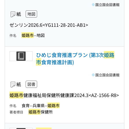
国立国会図書館
紙
地図
ゼンリン
2026.6
<YG111-28-201-AB1>
姫路市
--地図
件名
ひめじ食育推進プラン (第3次
姫路
市
食育推進計画)
国立国会図書館
紙
図書
姫路市
健康福祉局保健所健康課
2024.3
<AZ-1566-R8>
食育--兵庫県--
姫路市
件名
姫路市
保健所
著者標目