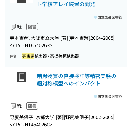
ト学校アレイ装置の開発
国立国会図書館
紙
図書
寺本吉輝, 大阪市立大学 [著]
[寺本吉輝]
2004-2005
<Y151-H16540263>
宇宙線
検出器 / 高抵抗板検出器
件名
暗黒物質の直接検証等精密実験の
超対称模型へのインパクト
国立国会図書館
紙
図書
野尻美保子, 京都大学 [著]
[野尻美保子]
2002-2005
<Y151-H14540260>