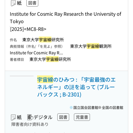
紙
図書
Institute for Cosmic Ray Research the University of
Tokyo
[2025]
<MC8-R8>
東京大学
宇宙線
研究所
件名
東京大学
宇宙線
観測所
典拠情報（件名/「を見よ」参照）
Institute for Cosmic Ray R...
東京大学
宇宙線
研究所
著者標目
宇宙線
のひみつ : 「宇宙最強のエ
ネルギー」の謎を追って (ブルー
バックス ; B-2301)
国立国会図書館
全国の図書館
紙
デジタル
図書
児童書
障害者向け資料あり