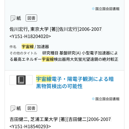
国立国会図書館
紙
図書
佐川宏行, 東京大学 [著]
[佐川宏行]
2006-2007
<Y151-H18204020>
宇宙線
/ 加速器
件名
研究種目 基盤研究(A) 小型電子加速器によ
その他のタイトル
る最高エネルギー
宇宙線
検出器用大気蛍光望遠鏡の絶対較正
宇宙線
電子・陽電子観測による暗
黒物質検出の可能性
国立国会図書館
紙
図書
吉田健二, 芝浦工業大学 [著]
[吉田健二]
2006-2007
<Y151-H18540293>