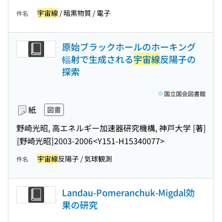
宇宙線
/ 暗黒物質 / 電子
件名
原始ブラックホールのホーキング
輻射で生成される
宇宙線
反陽子の
探索
国立国会図書館
紙
図書
野崎光昭, 高エネルギー加速器研究機構, 神戸大学 [著]
[野崎光昭]
2003-2006
<Y151-H15340077>
宇宙線
反陽子 / 気球観測
件名
Landau-Pomeranchuk-Migdal効
果の研究