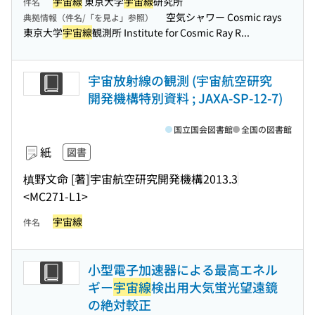
宇宙線
東京大学
宇宙線
研究所
件名
空気シャワー Cosmic rays
典拠情報（件名/「を見よ」参照）
東京大学
宇宙線
観測所 Institute for Cosmic Ray R...
宇宙放射線の観測 (宇宙航空研究
開発機構特別資料 ; JAXA-SP-12-7)
国立国会図書館
全国の図書館
紙
図書
槙野文命 [著]
宇宙航空研究開発機構
2013.3
<MC271-L1>
宇宙線
件名
小型電子加速器による最高エネル
ギー
宇宙線
検出用大気蛍光望遠鏡
の絶対較正