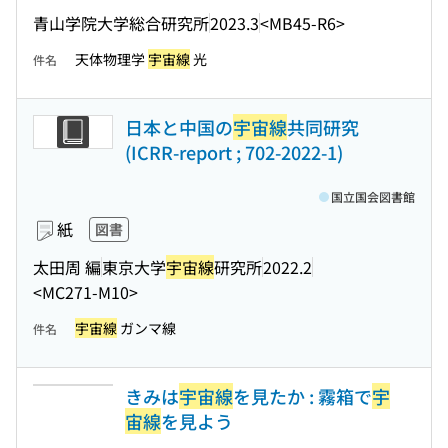
青山学院大学総合研究所
2023.3
<MB45-R6>
天体物理学
宇宙線
光
件名
日本と中国の
宇宙線
共同研究
(ICRR-report ; 702-2022-1)
国立国会図書館
紙
図書
太田周 編
東京大学
宇宙線
研究所
2022.2
<MC271-M10>
宇宙線
ガンマ線
件名
きみは
宇宙線
を見たか : 霧箱で
宇
宙線
を見よう