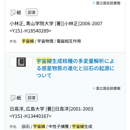
国立国会図書館
紙
図書
小林正, 青山学院大学 [著]
[小林正]
2006-2007
<Y151-H18540289>
宇宙線
/ 宇宙物理 / 電磁相互作用
件名
宇宙線
生成核種の多変量解析によ
る惑星物質の進化と隕石の起源に
ついて
国立国会図書館
紙
図書
日高洋, 広島大学 [著]
[日高洋]
2001-2003
<Y151-H13440167>
隕石 /
宇宙線
/ 中性子捕獲 /
宇宙線
生成
件名