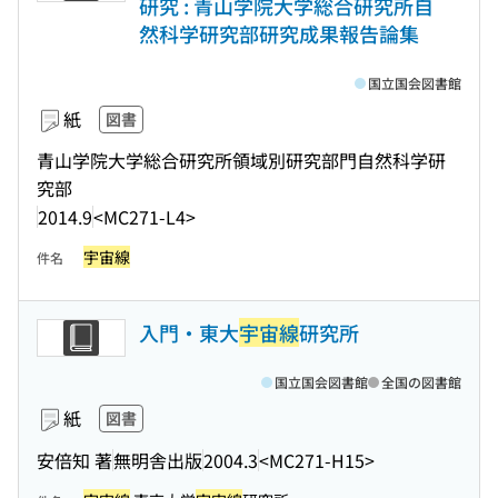
研究 : 青山学院大学総合研究所自
然科学研究部研究成果報告論集
国立国会図書館
紙
図書
青山学院大学総合研究所領域別研究部門自然科学研
究部
2014.9
<MC271-L4>
宇宙線
件名
入門・東大
宇宙線
研究所
国立国会図書館
全国の図書館
紙
図書
安倍知 著
無明舎出版
2004.3
<MC271-H15>