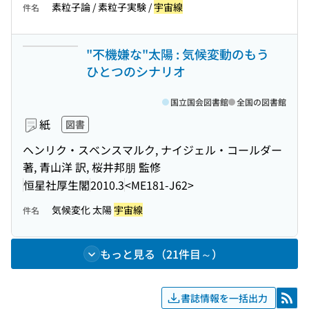
素粒子論 / 素粒子実験 /
宇宙線
件名
"不機嫌な"太陽 : 気候変動のもう
ひとつのシナリオ
国立国会図書館
全国の図書館
紙
図書
ヘンリク・スベンスマルク, ナイジェル・コールダー
著, 青山洋 訳, 桜井邦朋 監修
恒星社厚生閣
2010.3
<ME181-J62>
気候変化 太陽
宇宙線
件名
もっと見る（21件目～）
書誌情報を一括出力
RSS