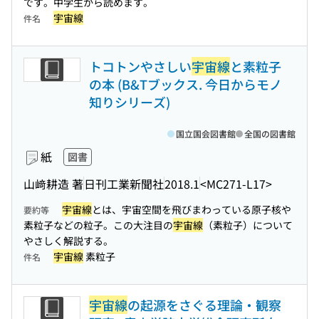
です。中学生から読めます。
宇宙線
件名
トコトンやさしい
宇宙線
と素粒子
の本 (B&Tブックス. 今日からモノ
知りシリーズ)
国立国会図書館
全国の図書館
紙
図書
山﨑耕造 著
日刊工業新聞社
2018.1
<MC271-L17>
宇宙線
とは、宇宙空間を飛びまわっている原子核や
要約等
素粒子などの粒子。この大注目の
宇宙線
（素粒子）について
やさしく解説する。
宇宙線
素粒子
件名
宇宙線
の起源をさぐる理論・観察