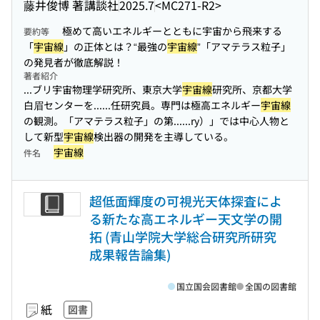
藤井俊博 著
講談社
2025.7
<MC271-R2>
極めて高いエネルギーとともに宇宙から飛来する
要約等
「
宇宙線
」の正体とは？“最強の
宇宙線
”「アマテラス粒子」
の発見者が徹底解説！
著者紹介
...ブリ宇宙物理学研究所、東京大学
宇宙線
研究所、京都大学
白眉センターを...
...任研究員。専門は極高エネルギー
宇宙線
の観測。「アマテラス粒子」の第...
...ry）」では中心人物と
して新型
宇宙線
検出器の開発を主導している。
宇宙線
件名
超低面輝度の可視光天体探査によ
る新たな高エネルギー天文学の開
拓 (青山学院大学総合研究所研究
成果報告論集)
国立国会図書館
全国の図書館
紙
図書