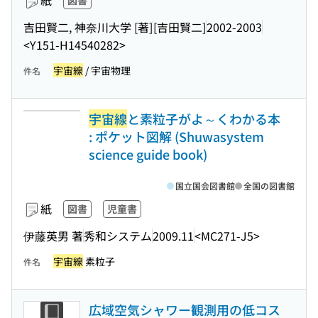
紙
図書
吉田賢二, 神奈川大学 [著]
[吉田賢二]
2002-2003
<Y151-H14540282>
宇宙線
/ 宇宙物理
件名
宇宙線
と素粒子がよ～くわかる本
: ポケット図解 (Shuwasystem
science guide book)
国立国会図書館
全国の図書館
紙
図書
児童書
伊藤英男 著
秀和システム
2009.11
<MC271-J5>
宇宙線
素粒子
件名
広域空気シャワー観測用の低コス