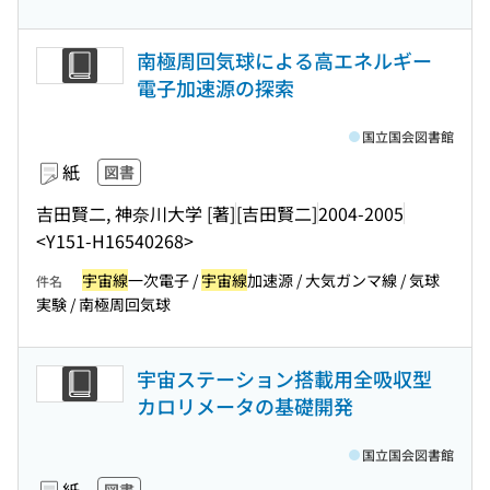
南極周回気球による高エネルギー
電子加速源の探索
国立国会図書館
紙
図書
吉田賢二, 神奈川大学 [著]
[吉田賢二]
2004-2005
<Y151-H16540268>
宇宙線
一次電子 /
宇宙線
加速源 / 大気ガンマ線 / 気球
件名
実験 / 南極周回気球
宇宙ステーション搭載用全吸収型
カロリメータの基礎開発
国立国会図書館