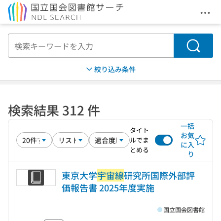
メニ
本文へ移動
検索
絞り込み条件
検索結果 312 件
一括
タイト
お気
ルでま
に入
とめる
り
東京大学
宇宙線
研究所国際外部評
価報告書 2025年度実施
国立国会図書館