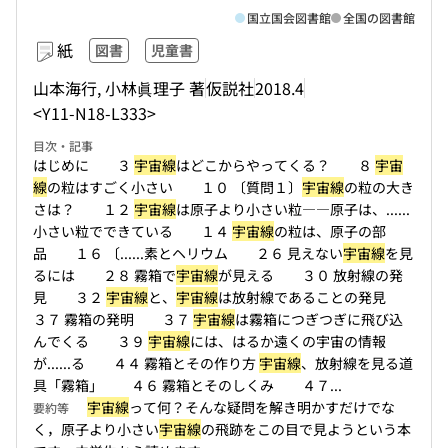
国立国会図書館
全国の図書館
紙
図書
児童書
山本海行, 小林眞理子 著
仮説社
2018.4
<Y11-N18-L333>
目次・記事
はじめに ３
宇宙線
はどこからやってくる？ ８
宇宙
線
の粒はすごく小さい １０ 〔質問１〕
宇宙線
の粒の大き
さは？ １２
宇宙線
は原子より小さい粒――原子は、...
...
小さい粒でできている １４
宇宙線
の粒は、原子の部
品 １６ 〔...
...素とヘリウム ２６ 見えない
宇宙線
を見
るには ２８ 霧箱で
宇宙線
が見える ３０ 放射線の発
見 ３２
宇宙線
と、
宇宙線
は放射線であることの発見
３７ 霧箱の発明 ３７
宇宙線
は霧箱につぎつぎに飛び込
んでくる ３９
宇宙線
には、はるか遠くの宇宙の情報
が...
...る ４４ 霧箱とその作り方
宇宙線
、放射線を見る道
具「霧箱」 ４６ 霧箱とそのしくみ ４７...
宇宙線
って何？そんな疑問を解き明かすだけでな
要約等
く，原子より小さい
宇宙線
の飛跡をこの目で見ようという本