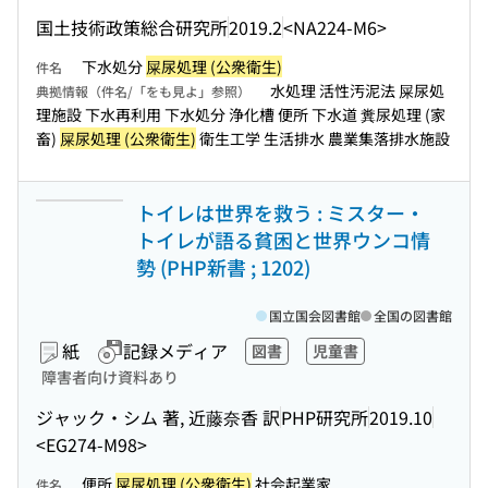
国土技術政策総合研究所
2019.2
<NA224-M6>
下水処分
屎尿処理 (公衆衛生)
件名
水処理 活性汚泥法 屎尿処
典拠情報（件名/「をも見よ」参照）
理施設 下水再利用 下水処分 浄化槽 便所 下水道 糞尿処理 (家
畜)
屎尿処理 (公衆衛生)
衛生工学 生活排水 農業集落排水施設
トイレは世界を救う : ミスター・
トイレが語る貧困と世界ウンコ情
勢 (PHP新書 ; 1202)
国立国会図書館
全国の図書館
紙
記録メディア
図書
児童書
障害者向け資料あり
ジャック・シム 著, 近藤奈香 訳
PHP研究所
2019.10
<EG274-M98>
便所
屎尿処理 (公衆衛生)
社会起業家
件名