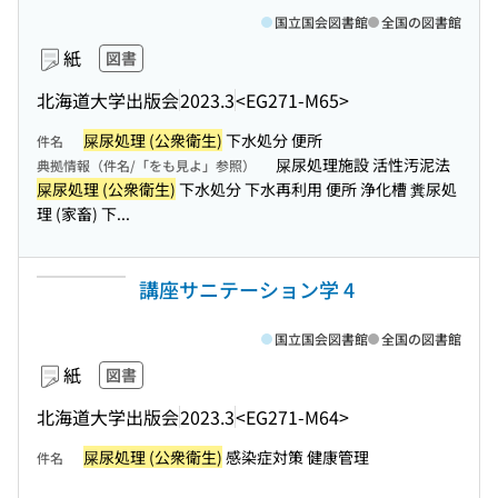
国立国会図書館
全国の図書館
紙
図書
北海道大学出版会
2023.3
<EG271-M65>
屎尿処理 (公衆衛生)
下水処分 便所
件名
屎尿処理施設 活性汚泥法
典拠情報（件名/「をも見よ」参照）
屎尿処理 (公衆衛生)
下水処分 下水再利用 便所 浄化槽 糞尿処
理 (家畜) 下...
講座サニテーション学 4
国立国会図書館
全国の図書館
紙
図書
北海道大学出版会
2023.3
<EG271-M64>
屎尿処理 (公衆衛生)
感染症対策 健康管理
件名