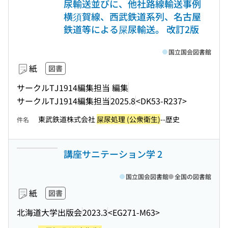
尿輸送並びに、他社路線輸送事例
横須賀線、西武鉄道系列、名古屋
鉄道等による屎尿輸送。 改訂2版
国立国会図書館
紙
図書
サークルTJ1914編集担当 編集
サークルTJ1914編集担当
2025.8
<DK53-R237>
東武鉄道株式会社
屎尿処理 (公衆衛生)
--歴史
件名
講座サニテーション学 2
国立国会図書館
全国の図書館
紙
図書
北海道大学出版会
2023.3
<EG271-M63>