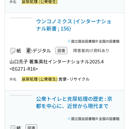
屎尿処理 (公衆衛生)
件名
ウンコノミクス (インターナショ
ナル新書 ; 156)
国立国会図書館
全国の図書館
紙
デジタル
図書
障害者向け資料あり
山口亮子 著
集英社インターナショナル
2025.4
<EG271-R16>
屎尿処理 (公衆衛生)
糞便--リサイクル
件名
公衆トイレと糞尿処理の歴史 : 京
都を中心に、近世から現代まで
国立国会図書館
全国の図書館
紙
図書