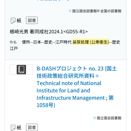
国立国会図書館
全国の図書館
紙
図書
根崎光男 著
同成社
2024.1
<GD55-R1>
便所--日本--歴史--江戸時代
屎尿処理 (公衆衛生)
--歴史
件名
江戸
B-DASHプロジェクト no. 23 (国土
技術政策総合研究所資料 =
Technical note of National
Institute for Land and
Infrastructure Management ; 第
1058号)
国立国会図書館
紙
図書