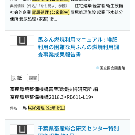
住宅建築 経営者 衛生設備
典拠情報（件名/「をも見よ」参照）
社会的企業
屎尿処理 (公衆衛生)
屎尿処理施設 起業 下水処分
便所 糞尿処理 (家畜) 衛...
馬ふん燃焼利用マニュアル : 堆肥
利用の困難な馬ふんの燃焼利用調
査事業成果報告書
国立国会図書館
紙
図書
畜産環境整備機構畜産環境技術研究所 編
畜産環境整備機構
2018.3
<RB611-L19>
馬
屎尿処理 (公衆衛生)
件名
千葉県畜産総合研究センター特別