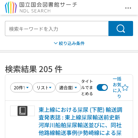
メニ
本文へ移動
検索
絞り込み条件
検索結果 205 件
一括
タイト
お気
ルでま
に入
とめる
り
東上線における屎尿 (下肥) 輸送調
査発表誌 : 東上線屎尿輸送前史新
河岸川船舶屎尿輸送並びに、同社
他路線輸送事例伊勢崎線による屎