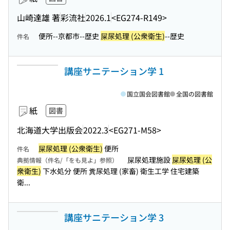
山崎達雄 著
彩流社
2026.1
<EG274-R149>
便所--京都市--歴史
屎尿処理 (公衆衛生)
--歴史
件名
講座サニテーション学 1
国立国会図書館
全国の図書館
紙
図書
北海道大学出版会
2022.3
<EG271-M58>
屎尿処理 (公衆衛生)
便所
件名
屎尿処理施設
屎尿処理 (公
典拠情報（件名/「をも見よ」参照）
衆衛生)
下水処分 便所 糞尿処理 (家畜) 衛生工学 住宅建築
衛...
講座サニテーション学 3