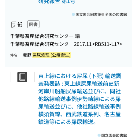
研究報告 第1号
国立国会図書館
全国の図書館
紙
図書
千葉県畜産総合研究センター 編
千葉県畜産総合研究センター
2017.11
<RB511-L17>
養豚
屎尿処理 (公衆衛生)
件名
東上線における屎尿 (下肥) 輸送調
査発表誌 : 東上線屎尿輸送前史新
河岸川船舶屎尿輸送並びに、同社
他路線輸送事例伊勢崎線による屎
尿輸送並びに、他社路線輸送事例
横須賀線、西武鉄道系列、名古屋
鉄道等による屎尿輸送。
国立国会図書館