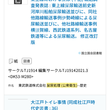
査発表誌 : 東上線屎尿輸送前史新
河岸川船舶屎尿輸送並びに、同社
他路線輸送事例伊勢崎線による屎
尿輸送並びに、他社路線輸送事例
横須賀線、西武鉄道系列、名古屋
鉄道等による屎尿輸送。 修正改訂
版
国立国会図書館
紙
図書
サークルTJ1914 編集
サークルTJ1914
2021.3
<DK53-M280>
東武鉄道株式会社
屎尿処理 (公衆衛生)
--歴史
件名
大江戸トイレ事情 (同成社江戸時
代史叢書 ; 36)