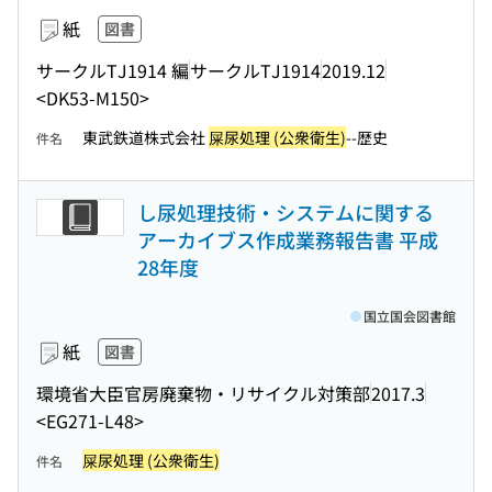
紙
図書
サークルTJ1914 編
サークルTJ1914
2019.12
<DK53-M150>
東武鉄道株式会社
屎尿処理 (公衆衛生)
--歴史
件名
し尿処理技術・システムに関する
アーカイブス作成業務報告書 平成
28年度
国立国会図書館
紙
図書
環境省大臣官房廃棄物・リサイクル対策部
2017.3
<EG271-L48>
屎尿処理 (公衆衛生)
件名