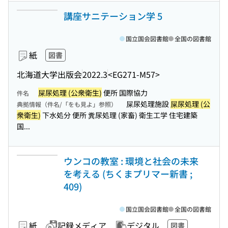
講座サニテーション学 5
国立国会図書館
全国の図書館
紙
図書
北海道大学出版会
2022.3
<EG271-M57>
屎尿処理 (公衆衛生)
便所 国際協力
件名
屎尿処理施設
屎尿処理 (公
典拠情報（件名/「をも見よ」参照）
衆衛生)
下水処分 便所 糞尿処理 (家畜) 衛生工学 住宅建築
国...
ウンコの教室 : 環境と社会の未来
を考える (ちくまプリマー新書 ;
409)
国立国会図書館
全国の図書館
紙
記録メディア
デジタル
図書