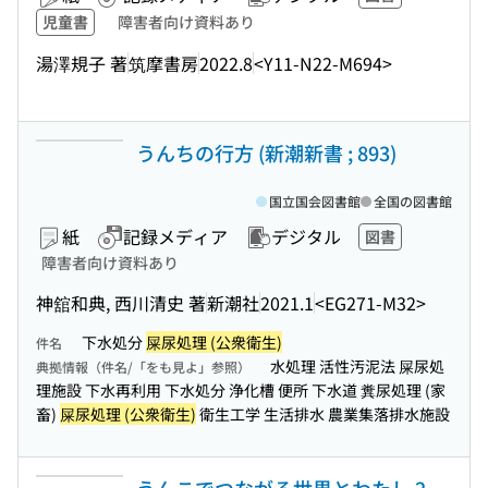
児童書
障害者向け資料あり
湯澤規子 著
筑摩書房
2022.8
<Y11-N22-M694>
うんちの行方 (新潮新書 ; 893)
国立国会図書館
全国の図書館
紙
記録メディア
デジタル
図書
障害者向け資料あり
神舘和典, 西川清史 著
新潮社
2021.1
<EG271-M32>
下水処分
屎尿処理 (公衆衛生)
件名
水処理 活性汚泥法 屎尿処
典拠情報（件名/「をも見よ」参照）
理施設 下水再利用 下水処分 浄化槽 便所 下水道 糞尿処理 (家
畜)
屎尿処理 (公衆衛生)
衛生工学 生活排水 農業集落排水施設