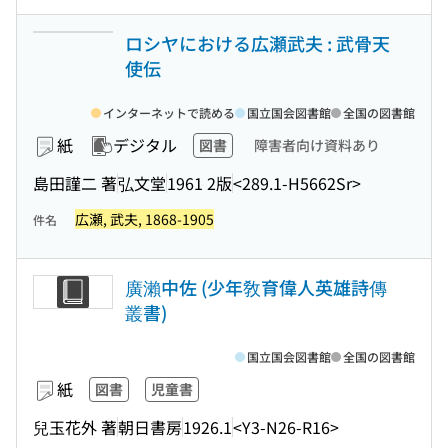
ロシヤにおける広瀬武夫 : 武骨天
使伝
インターネットで読める
国立国会図書館
全国の図書館
紙
デジタル
図書
障害者向け資料あり
島田謹二 著
弘文堂
1961 2版
<289.1-H5662Sr>
広瀬, 武夫, 1868-1905
件名
廣瀨中佐 (少年敎育偉人英雄詩傳
叢書)
国立国会図書館
全国の図書館
紙
図書
児童書
兒玉花外 著
朝日書房
1926.1
<Y3-N26-R16>