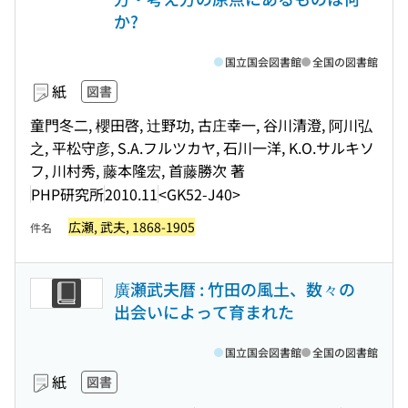
か?
国立国会図書館
全国の図書館
紙
図書
童門冬二, 櫻田啓, 辻野功, 古庄幸一, 谷川清澄, 阿川弘
之, 平松守彦, S.A.フルツカヤ, 石川一洋, K.O.サルキソ
フ, 川村秀, 藤本隆宏, 首藤勝次 著
PHP研究所
2010.11
<GK52-J40>
広瀬, 武夫, 1868-1905
件名
廣瀬武夫暦 : 竹田の風土、数々の
出会いによって育まれた
国立国会図書館
全国の図書館
紙
図書