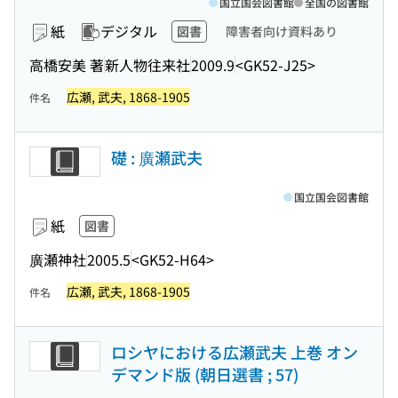
国立国会図書館
全国の図書館
紙
デジタル
図書
障害者向け資料あり
高橋安美 著
新人物往来社
2009.9
<GK52-J25>
広瀬, 武夫, 1868-1905
件名
礎 : 廣瀬武夫
国立国会図書館
紙
図書
廣瀬神社
2005.5
<GK52-H64>
広瀬, 武夫, 1868-1905
件名
ロシヤにおける広瀬武夫 上巻 オン
デマンド版 (朝日選書 ; 57)