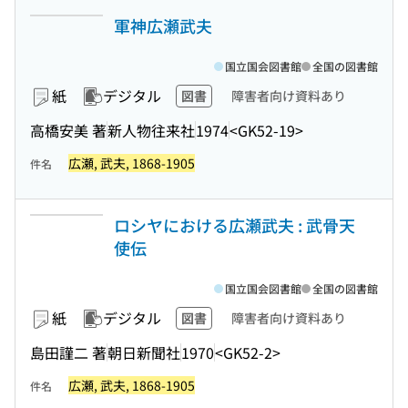
軍神広瀬武夫
国立国会図書館
全国の図書館
紙
デジタル
図書
障害者向け資料あり
高橋安美 著
新人物往来社
1974
<GK52-19>
広瀬, 武夫, 1868-1905
件名
ロシヤにおける広瀬武夫 : 武骨天
使伝
国立国会図書館
全国の図書館
紙
デジタル
図書
障害者向け資料あり
島田謹二 著
朝日新聞社
1970
<GK52-2>
広瀬, 武夫, 1868-1905
件名