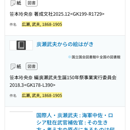
紙
図書
笹本玲央奈 著
成文社
2025.12
<GK199-R1729>
広瀬, 武夫, 1868-1905
件名
廣瀬武夫からの絵はがき
国立国会図書館
全国の図書館
紙
図書
笹本玲央奈 編
廣瀬武夫生誕150年祭事業実行委員会
2018.3
<GK178-L390>
広瀬, 武夫, 1868-1905
件名
国際人・廣瀬武夫 : 海軍中佐・ロ
シア駐在武官補佐官 : その生き
方・考え方の原点にあるものは何