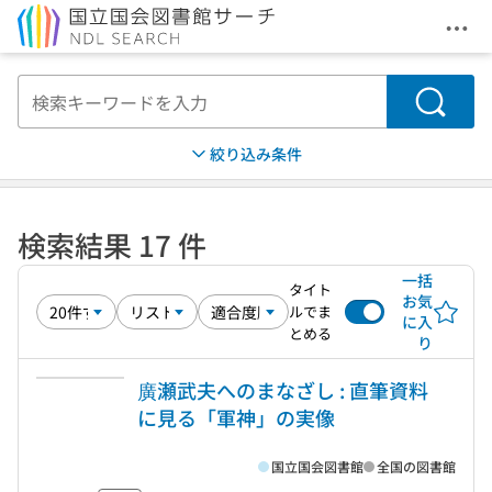
メニ
本文へ移動
検索
絞り込み条件
検索結果 17 件
一括
タイト
お気
ルでま
に入
とめる
り
廣瀬武夫へのまなざし : 直筆資料
に見る「軍神」の実像
国立国会図書館
全国の図書館