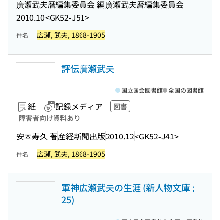
廣瀬武夫暦編集委員会 編
廣瀬武夫暦編集委員会
2010.10
<GK52-J51>
広瀬, 武夫, 1868-1905
件名
評伝廣瀬武夫
国立国会図書館
全国の図書館
紙
記録メディア
図書
障害者向け資料あり
安本寿久 著
産経新聞出版
2010.12
<GK52-J41>
広瀬, 武夫, 1868-1905
件名
軍神広瀬武夫の生涯 (新人物文庫 ;
25)