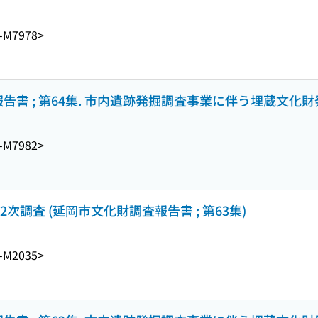
-M7978>
告書 ; 第64集. 市内遺跡発掘調査事業に伴う埋蔵文化財発
-M7982>
2次調査 (延岡市文化財調査報告書 ; 第63集)
-M2035>