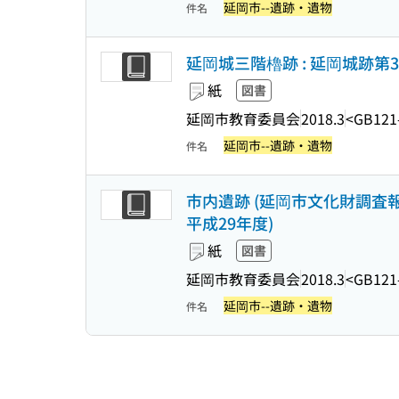
延岡市--遺跡・遺物
件名
延岡城三階櫓跡 : 延岡城跡第3
紙
図書
延岡市教育委員会
2018.3
<GB121
延岡市--遺跡・遺物
件名
市内遺跡 (延岡市文化財調査報
平成29年度)
紙
図書
延岡市教育委員会
2018.3
<GB121
延岡市--遺跡・遺物
件名