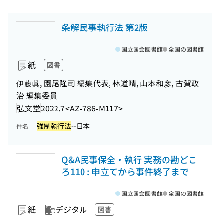
条解民事執行法 第2版
国立国会図書館
全国の図書館
紙
図書
伊藤眞, 園尾隆司 編集代表, 林道晴, 山本和彦, 古賀政
治 編集委員
弘文堂
2022.7
<AZ-786-M117>
強制執行法
--日本
件名
Q&A民事保全・執行 実務の勘どこ
ろ110 : 申立てから事件終了まで
国立国会図書館
全国の図書館
紙
デジタル
図書