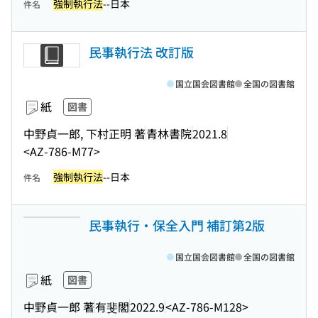
強制執行法
--日本
件名
民事執行法 改訂版
国立国会図書館
全国の図書館
紙
図書
中野貞一郎, 下村正明 著
青林書院
2021.8
<AZ-786-M77>
強制執行法
--日本
件名
民事執行・保全入門 補訂第2版
国立国会図書館
全国の図書館
紙
図書
中野貞一郎 著
有斐閣
2022.9
<AZ-786-M128>