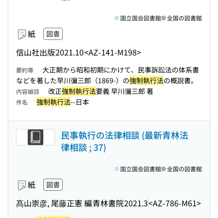
国立国会図書館
全国の図書館
紙
図書
信山社出版
2021.10
<AZ-141-M198>
大正期から昭和初期にかけて、民事訴訟法の体系書
要約等
などを著した早川彌三郎（1869-）の
強制執行法
の概説書。
改正
強制執行法
要義 早川彌三郎 著
内容細目
強制執行法
--日本
件名
民事執行の法律相談 (最新青林法
律相談 ; 37)
国立国会図書館
全国の図書館
紙
図書
髙山崇彦, 尾藤正憲 編
青林書院
2021.3
<AZ-786-M61>