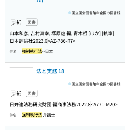
国立国会図書館
全国の図書館
紙
図書
山本和彦, 吉村真幸, 塚原聡 編, 青木哲 [ほか] [執筆]
日本評論社
2023.6
<AZ-786-R7>
強制執行法
--日本
件名
法と実務 18
国立国会図書館
全国の図書館
紙
図書
日弁連法務研究財団 編
商事法務
2022.8
<A771-M20>
強制執行法
弁護士
件名