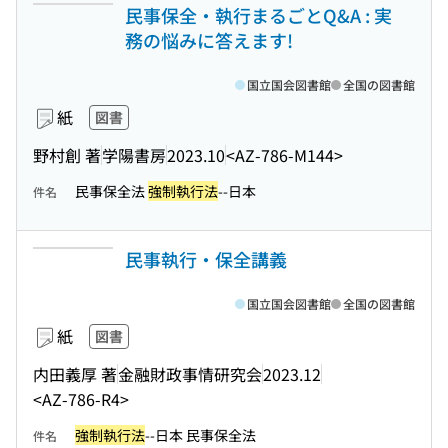
民事保全・執行まるごとQ&A : 実
務の悩みに答えます!
国立国会図書館
全国の図書館
紙
図書
野村創 著
学陽書房
2023.10
<AZ-786-M144>
民事保全法
強制執行法
--日本
件名
民事執行・保全講義
国立国会図書館
全国の図書館
紙
図書
内田義厚 著
金融財政事情研究会
2023.12
<AZ-786-R4>
強制執行法
--日本 民事保全法
件名