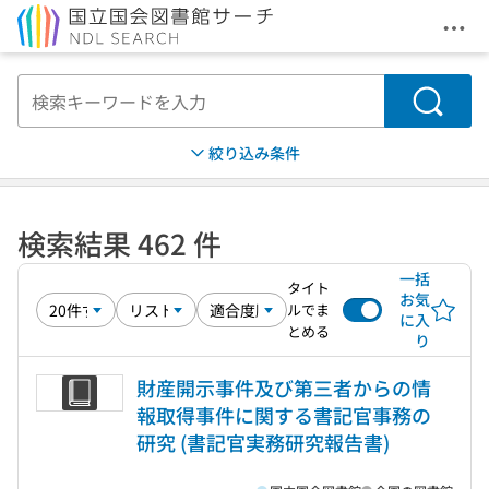
メニ
本文へ移動
検索
絞り込み条件
検索結果 462 件
一括
タイト
お気
ルでま
に入
とめる
り
財産開示事件及び第三者からの情
報取得事件に関する書記官事務の
研究 (書記官実務研究報告書)