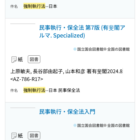
強制執行法
--日本
件名
民事執行・保全法 第7版 (有斐閣ア
ルマ. Specialized)
国立国会図書館
全国の図書館
紙
図書
上原敏夫, 長谷部由起子, 山本和彦 著
有斐閣
2024.8
<AZ-786-R17>
強制執行法
--日本 民事保全法
件名
民事執行・保全法入門
国立国会図書館
全国の図書館
紙
図書