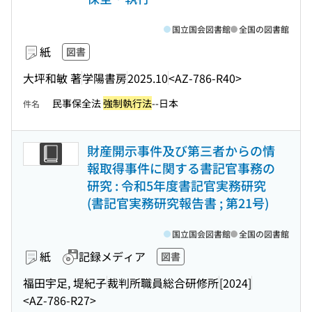
国立国会図書館
全国の図書館
紙
図書
大坪和敏 著
学陽書房
2025.10
<AZ-786-R40>
民事保全法
強制執行法
--日本
件名
財産開示事件及び第三者からの情
報取得事件に関する書記官事務の
研究 : 令和5年度書記官実務研究
(書記官実務研究報告書 ; 第21号)
国立国会図書館
全国の図書館
紙
記録メディア
図書
福田宇足, 堤紀子
裁判所職員総合研修所
[2024]
<AZ-786-R27>