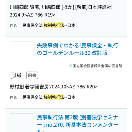
川嶋四郎 編著, 川嶋四郎 [ほか] [執筆]
日本評論社
2024.9
<AZ-786-R19>
民事保全法
強制執行法
--日本
件名
失敗事例でわかる!民事保全・執行
のゴールデンルール30 改訂版
国立国会図書館
全国の図書館
紙
図書
野村創 著
学陽書房
2024.10
<AZ-786-R20>
民事保全法
強制執行法
--日本
件名
民事執行法 第2版 (別冊法学セミナ
ー ; no.270. 新基本法コンメンター
ル)