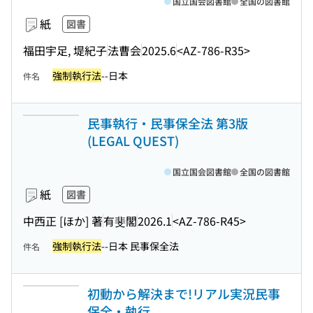
国立国会図書館
全国の図書館
紙
図書
福田宇足, 堤紀子
法曹会
2025.6
<AZ-786-R35>
強制執行法
--日本
件名
民事執行・民事保全法 第3版
(LEGAL QUEST)
国立国会図書館
全国の図書館
紙
図書
中西正 [ほか] 著
有斐閣
2026.1
<AZ-786-R45>
強制執行法
--日本 民事保全法
件名
初動から解決まで!リアル実況民事
保全・執行