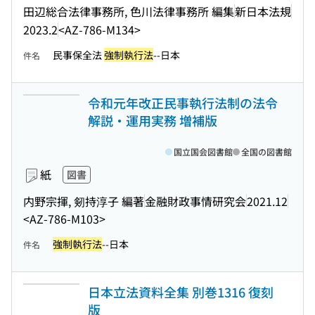
田辺総合法律事務所, 色川法律事務所 編集
新日本法規
2023.2
<AZ-786-M134>
民事保全法
強制執行法
--日本
件名
令和元年改正民事執行法制の法令
解説・運用実務 増補版
国立国会図書館
全国の図書館
紙
図書
内野宗揮, 剱持淳子 編著
金融財政事情研究会
2021.12
<AZ-786-M103>
強制執行法
--日本
件名
日本立法資料全集 別巻1316 復刻
版