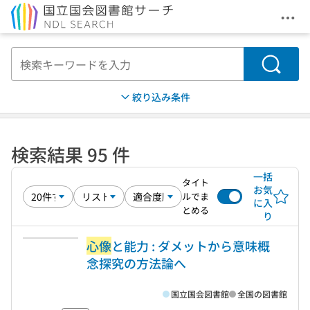
メニ
本文へ移動
検索
絞り込み条件
検索結果 95 件
一括
タイト
お気
ルでま
に入
とめる
り
心像
と能力 : ダメットから意味概
念探究の方法論へ
国立国会図書館
全国の図書館