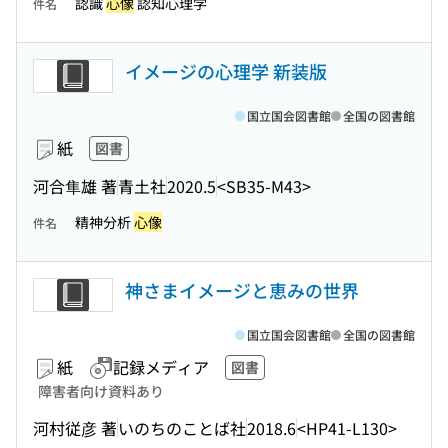
認識
心像
認知心理学
件名
イメージの心理学 新装版
国立国会図書館
全国の図書館
紙
図書
河合隼雄 著
青土社
2020.5
<SB35-M43>
精神分析
心像
件名
神さまイメージと恵みの世界
国立国会図書館
全国の図書館
紙
記録メディア
図書
障害者向け資料あり
河村従彦 著
いのちのことば社
2018.6
<HP41-L130>