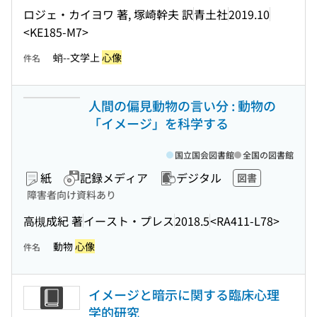
ロジェ・カイヨワ 著, 塚崎幹夫 訳
青土社
2019.10
<KE185-M7>
蛸--文学上
心像
件名
人間の偏見動物の言い分 : 動物の
「イメージ」を科学する
国立国会図書館
全国の図書館
紙
記録メディア
デジタル
図書
障害者向け資料あり
高槻成紀 著
イースト・プレス
2018.5
<RA411-L78>
動物
心像
件名
イメージと暗示に関する臨床心理
学的研究