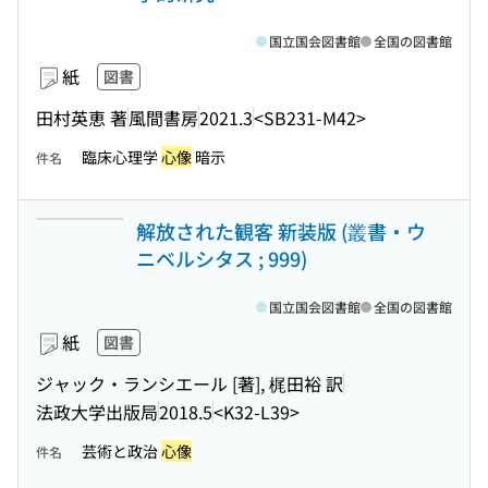
国立国会図書館
全国の図書館
紙
図書
田村英恵 著
風間書房
2021.3
<SB231-M42>
臨床心理学
心像
暗示
件名
解放された観客 新装版 (叢書・ウ
ニベルシタス ; 999)
国立国会図書館
全国の図書館
紙
図書
ジャック・ランシエール [著], 梶田裕 訳
法政大学出版局
2018.5
<K32-L39>
芸術と政治
心像
件名