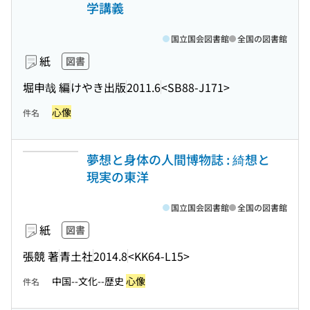
学講義
国立国会図書館
全国の図書館
紙
図書
堀申哉 編
けやき出版
2011.6
<SB88-J171>
心像
件名
夢想と身体の人間博物誌 : 綺想と
現実の東洋
国立国会図書館
全国の図書館
紙
図書
張競 著
青土社
2014.8
<KK64-L15>
中国--文化--歴史
心像
件名