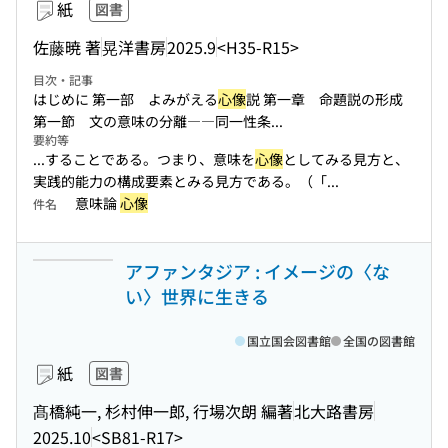
紙
図書
佐藤暁 著
晃洋書房
2025.9
<H35-R15>
目次・記事
はじめに 第一部 よみがえる
心像
説 第一章 命題説の形成
第一節 文の意味の分離――同一性条...
要約等
...することである。つまり、意味を
心像
としてみる見方と、
実践的能力の構成要素とみる見方である。（「...
意味論
心像
件名
アファンタジア : イメージの〈な
い〉世界に生きる
国立国会図書館
全国の図書館
紙
図書
髙橋純一, 杉村伸一郎, 行場次朗 編著
北大路書房
2025.10
<SB81-R17>