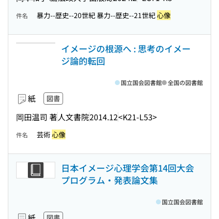
暴力--歴史--20世紀 暴力--歴史--21世紀
心像
件名
イメージの根源へ : 思考のイメー
ジ論的転回
国立国会図書館
全国の図書館
紙
図書
岡田温司 著
人文書院
2014.12
<K21-L53>
芸術
心像
件名
日本イメージ心理学会第14回大会
プログラム・発表論文集
国立国会図書館
紙
図書