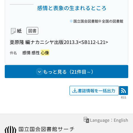
感情と表象の生まれるところ
国立国会図書館
全国の図書館
紙
図書
栗原隆 編
ナカニシヤ出版
2013.3
<SB112-L21>
感情 感性
心像
件名
もっと見る（21件目～）
書誌情報を一括出力
RSS
RSS
Language：English