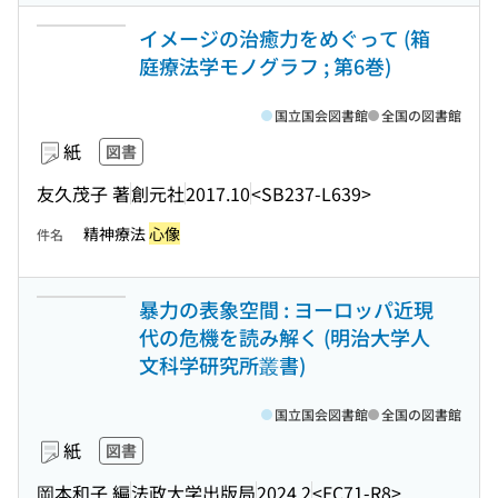
イメージの治癒力をめぐって (箱
庭療法学モノグラフ ; 第6巻)
国立国会図書館
全国の図書館
紙
図書
友久茂子 著
創元社
2017.10
<SB237-L639>
精神療法
心像
件名
暴力の表象空間 : ヨーロッパ近現
代の危機を読み解く (明治大学人
文科学研究所叢書)
国立国会図書館
全国の図書館
紙
図書
岡本和子 編
法政大学出版局
2024.2
<EC71-R8>