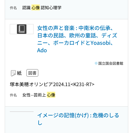
認識
心像
認知心理学
件名
女性の声と音楽 : 中南米の伝承、
日本の民話、欧州の童話、ディズ
ニー、ボーカロイドとYoasobi、
Ado
国立国会図書館
紙
図書
塚本美穂
オリンピア
2024.11
<K231-R7>
女性--芸術上
心像
件名
イメージの記憶(かげ) : 危機のしる
し