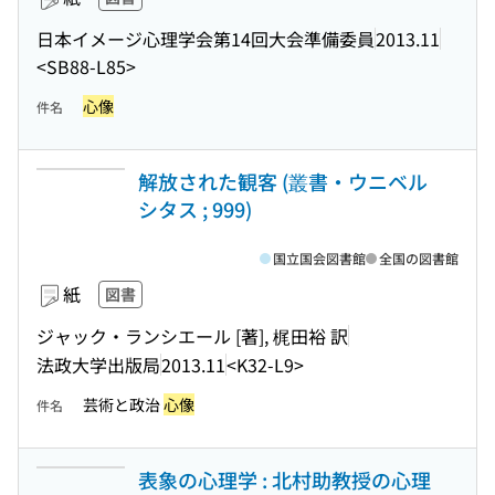
日本イメージ心理学会第14回大会準備委員
2013.11
<SB88-L85>
心像
件名
解放された観客 (叢書・ウニベル
シタス ; 999)
国立国会図書館
全国の図書館
紙
図書
ジャック・ランシエール [著], 梶田裕 訳
法政大学出版局
2013.11
<K32-L9>
芸術と政治
心像
件名
表象の心理学 : 北村助教授の心理