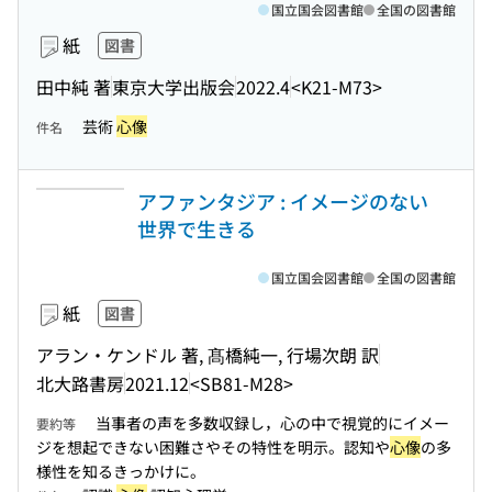
国立国会図書館
全国の図書館
紙
図書
田中純 著
東京大学出版会
2022.4
<K21-M73>
芸術
心像
件名
アファンタジア : イメージのない
世界で生きる
国立国会図書館
全国の図書館
紙
図書
アラン・ケンドル 著, 髙橋純一, 行場次朗 訳
北大路書房
2021.12
<SB81-M28>
当事者の声を多数収録し，心の中で視覚的にイメー
要約等
ジを想起できない困難さやその特性を明示。認知や
心像
の多
様性を知るきっかけに。