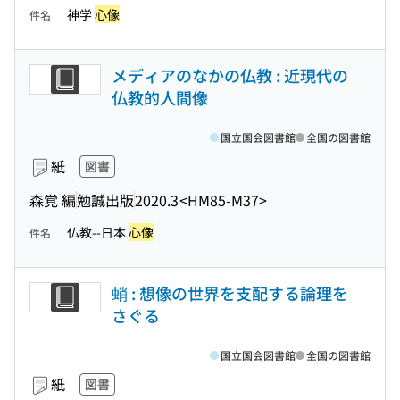
神学
心像
件名
メディアのなかの仏教 : 近現代の
仏教的人間像
国立国会図書館
全国の図書館
紙
図書
森覚 編
勉誠出版
2020.3
<HM85-M37>
仏教--日本
心像
件名
蛸 : 想像の世界を支配する論理を
さぐる
国立国会図書館
全国の図書館
紙
図書