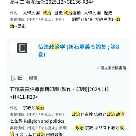
高祐二 著
花伝社
2025.12
<GE136-R34>
大韓民国--
政治
--歴史
政治
運動--大韓民国--歴史
件名
朝鮮 (1948- 大韓民国)--
政
典拠情報（件名/「を見よ」参照）
治
--歴史
仏法
政治
学 (新石塚義高論集 ; 第8
巻)
国立国会図書館
紙
図書
石塚義高
信毎書籍印刷 (製作・印刷)
[2024.11]
<HK11-R20>
宗教と
政治
件名
政治
と宗教 仏教と
政治
政治
典拠情報（件名/「を見よ」参照）
と仏教 Religion and politics
政治
宗教 キリスト教と
政
典拠情報（件名/「をも見よ」参照）
治
イスラムと
政治
宗教政策