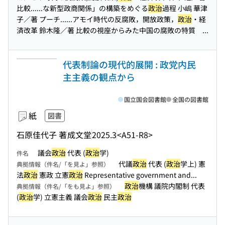
比較...
...な新型政商関係」の構築をめぐる
政治
過程 小嶋 華津
子／著 プーチ...
...アモイ時代の反腐敗，開放政策，
政治
・経
済改革 鈴木隆／著 比較の視座からみた中国の腐敗の特質 ...
代表制論の現代的展開 : 政党内民
主主義の観点から
国立国会図書館
全国の図書館
紙
図書
石原佳代子 著
成文堂
2025.3
<A51-R8>
議会
政治
代表 (
政治
学)
件名
代議
政治
代表 (
政治
学上) 憲
典拠情報（件名/「を見よ」参照）
法
政治
憲政 立憲
政治
Representative government and...
政治
機構 議院内閣制 代表
典拠情報（件名/「をも見よ」参照）
(
政治
学) 立憲主義 議会
政治
民主
政治