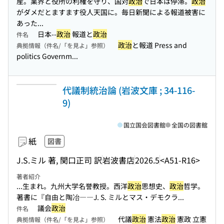
産。業界と役所の利権を守り、国対
政治
で日本は停滞。
政治
がダメだとますます役人天国に。毎日新聞による報道被害に
あった...
日本--
政治
報道と
政治
件名
政治
と報道 Press and
典拠情報（件名/「を見よ」参照）
politics Governm...
代議制統治論 (岩波文庫 ; 34-116-
9)
国立国会図書館
全国の図書館
紙
図書
J.S.ミル 著, 関口正司 訳
岩波書店
2026.5
<A51-R16>
著者紹介
...生まれ。九州大学名誉教授。西洋
政治
思想史、
政治
哲学。
著書に『自由と陶冶――J. S. ミルとマス・デモクラ...
議会
政治
件名
代議
政治
憲法
政治
憲政 立憲
典拠情報（件名/「を見よ」参照）