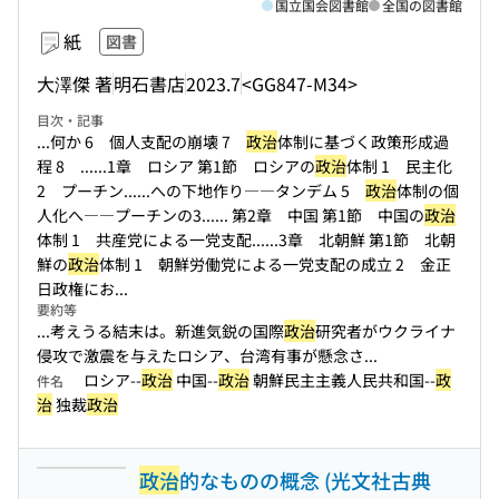
国立国会図書館
全国の図書館
紙
図書
大澤傑 著
明石書店
2023.7
<GG847-M34>
目次・記事
...何か 6 個人支配の崩壊 7
政治
体制に基づく政策形成過
程 8 ...
...1章 ロシア 第1節 ロシアの
政治
体制 1 民主化
2 プーチン...
...への下地作り――タンデム 5
政治
体制の個
人化へ――プーチンの3...
... 第2章 中国 第1節 中国の
政治
体制 1 共産党による一党支配...
...3章 北朝鮮 第1節 北朝
鮮の
政治
体制 1 朝鮮労働党による一党支配の成立 2 金正
日政権にお...
要約等
...考えうる結末は。新進気鋭の国際
政治
研究者がウクライナ
侵攻で激震を与えたロシア、台湾有事が懸念さ...
ロシア--
政治
中国--
政治
朝鮮民主主義人民共和国--
政
件名
治
独裁
政治
政治
的なものの概念 (光文社古典