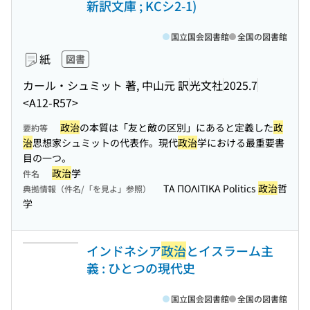
新訳文庫 ; KCシ2-1)
国立国会図書館
全国の図書館
紙
図書
カール・シュミット 著, 中山元 訳
光文社
2025.7
<A12-R57>
政治
の本質は「友と敵の区別」にあると定義した
政
要約等
治
思想家シュミットの代表作。現代
政治
学における最重要書
目の一つ。
政治
学
件名
TA ΠOΛITIKA Politics
政治
哲
典拠情報（件名/「を見よ」参照）
学
インドネシア
政治
とイスラーム主
義 : ひとつの現代史
国立国会図書館
全国の図書館