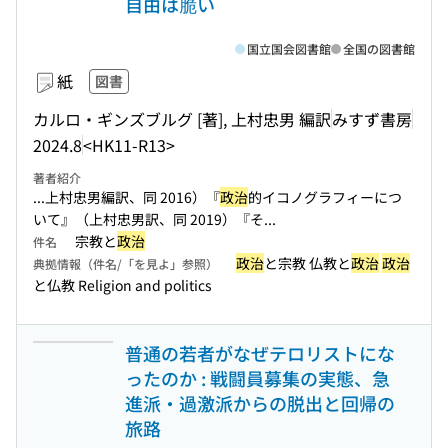
自由は脆い
国立国会図書館
全国の図書館
紙
図書
カルロ・ギンズブルグ [著], 上村忠男 編訳
みすず書房
2024.8
<HK11-R13>
著者紹介
...上村忠男編訳、同 2016）『
政治
的イコノグラフィーにつ
いて』（上村忠男訳、同 2019）『そ...
宗教と
政治
件名
政治
と宗教 仏教と
政治
政治
典拠情報（件名/「を見よ」参照）
と仏教 Religion and politics
普通の若者がなぜテロリストにな
ったのか : 戦闘員募集の実態、急
進派・過激派からの脱出と回帰の
旅路