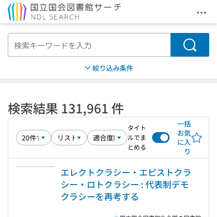
メニ
本文へ移動
検索
絞り込み条件
検索結果 131,961 件
一括
タイト
お気
ルでま
に入
とめる
り
エレクトクラシー・エピストクラ
シー・ロトクラシー : 代表制デモ
クラシーを再考する