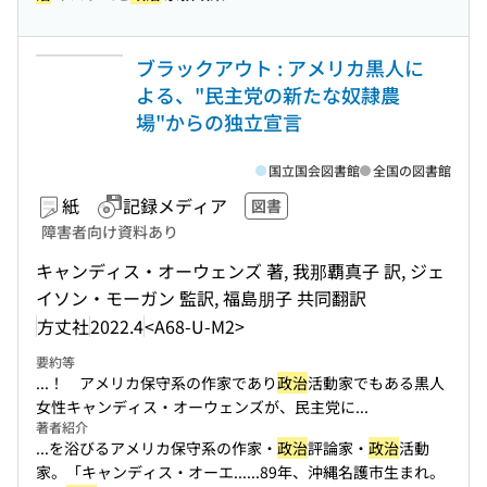
ブラックアウト : アメリカ黒人に
よる、"民主党の新たな奴隷農
場"からの独立宣言
国立国会図書館
全国の図書館
紙
記録メディア
図書
障害者向け資料あり
キャンディス・オーウェンズ 著, 我那覇真子 訳, ジェ
イソン・モーガン 監訳, 福島朋子 共同翻訳
方丈社
2022.4
<A68-U-M2>
要約等
...！ アメリカ保守系の作家であり
政治
活動家でもある黒人
女性キャンディス・オーウェンズが、民主党に...
著者紹介
...を浴びるアメリカ保守系の作家・
政治
評論家・
政治
活動
家。「キャンディス・オーエ...
...89年、沖縄名護市生まれ。