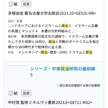
紙
図書
茅根由佳 著
名古屋大学出版会
2023.10
<GE525-M8>
目次・記事
...ンドネシアにおけるイスラームと
政治
3 イスラーム主義
の系譜とマシュミ 4 本書の分析枠組みと...
多宗教国家の民主化の過程で、イスラーム主義が果
要約等
たしてきた役割とは何か。
政治
と宗教のダイナミズムを独立
期からSNS時代まで総体的に捉え直...
インドネシア--
政治
--歴史--1945- イスラムと
政治
件名
シリーズ・中東
政治
研究の最前線
5
国立国会図書館
全国の図書館
紙
図書
中村覚 監修
ミネルヴァ書房
2023.6
<GE711-M32>