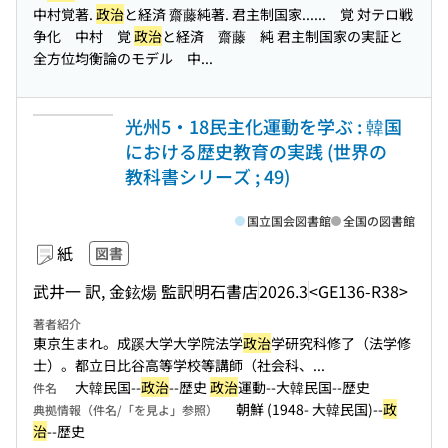
中村覚著.
政治
と経済 齋藤純著. 君主制国家...
... 覚 対テロ戦
争化 中村 覚
政治
と経済 齋藤 純 君主制国家の実証と
全方位均衡論のモデル 中...
光州5・18民主化運動を学ぶ : 韓国
における歴史教育の実践 (世界の
教科書シリーズ ; 49)
国立国会図書館
全国の図書館
紙
図書
武井一 訳, 金鉉煬 監訳
明石書店
2026.3
<GE136-R38>
著者紹介
東京生まれ。成蹊大学大学院法学
政治
学研究科修了（法学修
士）。都立日比谷高等学校等講師（社会科、...
大韓民国--
政治
--歴史
政治
運動--大韓民国--歴史
件名
朝鮮 (1948- 大韓民国)--
政
典拠情報（件名/「を見よ」参照）
治
--歴史