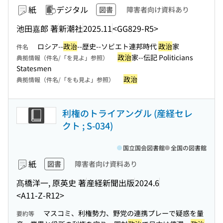
紙
デジタル
図書
障害者向け資料あり
池田嘉郎 著
新潮社
2025.11
<GG829-R5>
ロシア--
政治
--歴史--ソビエト連邦時代
政治
家
件名
政治
家--伝記 Politicians
典拠情報（件名/「を見よ」参照）
Statesmen
政治
典拠情報（件名/「をも見よ」参照）
利権のトライアングル (産経セレ
クト ; S-034)
国立国会図書館
全国の図書館
紙
図書
障害者向け資料あり
髙橋洋一, 原英史 著
産経新聞出版
2024.6
<A11-Z-R12>
マスコミ、利権勢力、野党の連携プレーで疑惑を量
要約等