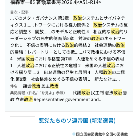
福森憲一郎 著
勁草書房
2026.4
<A51-R14>
目次・記事
...てのメタ・ガバナンス 第3章
政治
システムとサイバネテ
ィクス 1...
...トワークにおける権力関係 2
政治
システムの反
応と調整 3 開放...
...のモデルと正統性 4 相互的な
政治
的リ
ーダーシップの民主的側面 第5章 対決の
政治
のネットワー
ク化 1 不信の表明における
政治
的帰結 2 社会運動の
政治
的帰結：レパートリーとしての抵...
...バマ政権における不信
4 米国
政治
における格差 第7章 人種をめぐる不信の表明
1 人種
政治
における正統性の危機 2 米国の人種
政治
にお
ける揺り戻し 3 BLM運動の発生と展開 4 人種
政治
の二極
化 第8章 社会格差をめぐる不信の表明 1 新たな対立...
議会
政治
民主
政治
件名
代議
政治
民主制 憲法
政治
憲
典拠情報（件名/「を見よ」参照）
政 立憲
政治
Representative government and...
悪党たちのソ連帝国 (新潮選書)
国立国会図書館
全国の図書館