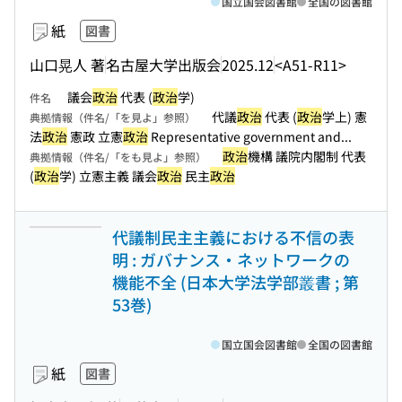
国立国会図書館
全国の図書館
紙
図書
山口晃人 著
名古屋大学出版会
2025.12
<A51-R11>
議会
政治
代表 (
政治
学)
件名
代議
政治
代表 (
政治
学上) 憲
典拠情報（件名/「を見よ」参照）
法
政治
憲政 立憲
政治
Representative government and...
政治
機構 議院内閣制 代表
典拠情報（件名/「をも見よ」参照）
(
政治
学) 立憲主義 議会
政治
民主
政治
代議制民主主義における不信の表
明 : ガバナンス・ネットワークの
機能不全 (日本大学法学部叢書 ; 第
53巻)
国立国会図書館
全国の図書館
紙
図書