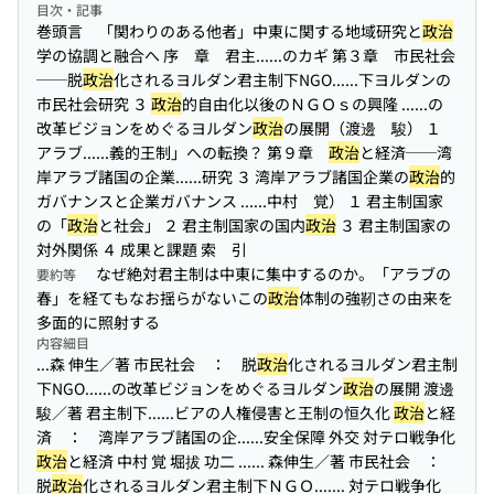
目次・記事
巻頭言 「関わりのある他者」中東に関する地域研究と
政治
学の協調と融合へ 序 章 君主...
...のカギ 第３章 市民社会
──脱
政治
化されるヨルダン君主制下NGO...
...下ヨルダンの
市民社会研究 ３
政治
的自由化以後のＮＧＯｓの興隆 ...
...の
改革ビジョンをめぐるヨルダン
政治
の展開（渡邊 駿） １
アラブ...
...義的王制」への転換？ 第９章
政治
と経済──湾
岸アラブ諸国の企業...
...研究 ３ 湾岸アラブ諸国企業の
政治
的
ガバナンスと企業ガバナンス ...
...中村 覚） １ 君主制国家
の「
政治
と社会」 ２ 君主制国家の国内
政治
３ 君主制国家の
対外関係 ４ 成果と課題 索 引
なぜ絶対君主制は中東に集中するのか。「アラブの
要約等
春」を経てもなお揺らがないこの
政治
体制の強靭さの由来を
多面的に照射する
内容細目
...森 伸生／著 市民社会 ： 脱
政治
化されるヨルダン君主制
下NGO...
...の改革ビジョンをめぐるヨルダン
政治
の展開 渡邊
駿／著 君主制下...
...ビアの人権侵害と王制の恒久化
政治
と経
済 ： 湾岸アラブ諸国の企...
...安全保障 外交 対テロ戦争化
政治
と経済 中村 覚 堀拔 功二 ...
... 森伸生／著 市民社会 ：
脱
政治
化されるヨルダン君主制下ＮＧＯ...
.... 対テロ戦争化