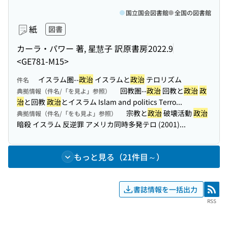
国立国会図書館
全国の図書館
紙
図書
カーラ・パワー 著, 星慧子 訳
原書房
2022.9
<GE781-M15>
イスラム圏--
政治
イスラムと
政治
テロリズム
件名
回教圏--
政治
回教と
政治
政
典拠情報（件名/「を見よ」参照）
治
と回教
政治
とイスラム Islam and politics Terro...
宗教と
政治
破壊活動
政治
典拠情報（件名/「をも見よ」参照）
暗殺 イスラム 反逆罪 アメリカ同時多発テロ (2001)...
もっと見る（21件目～）
書誌情報を一括出力
RSS
RSS