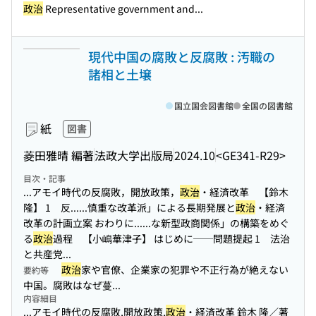
政治
Representative government and...
現代中国の腐敗と反腐敗 : 汚職の
諸相と土壌
国立国会図書館
全国の図書館
紙
図書
菱田雅晴 編著
法政大学出版局
2024.10
<GE341-R29>
目次・記事
...アモイ時代の反腐敗，開放政策，
政治
・経済改革 【鈴木
隆】 1 反...
...慎重な改革派」による長期発展と
政治
・経済
改革の計画立案 おわりに...
...な新型政商関係」の構築をめぐ
る
政治
過程 【小嶋華津子】 はじめに──問題提起 1 法治
と共産党...
政治
家や官僚、企業家の犯罪や不正行為が絶えない
要約等
中国。腐敗はなぜ蔓...
内容細目
...アモイ時代の反腐敗,開放政策,
政治
・経済改革 鈴木 隆／著