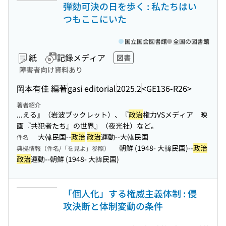
弾劾可決の日を歩く : 私たちはい
つもここにいた
国立国会図書館
全国の図書館
紙
記録メディア
図書
障害者向け資料あり
岡本有佳 編著
gasi editorial
2025.2
<GE136-R26>
著者紹介
...える』（岩波ブックレット）、『
政治
権力VSメディア 映
画『共犯者たち』の世界』（夜光社）など。
大韓民国--
政治
政治
運動--大韓民国
件名
朝鮮 (1948- 大韓民国)--
政治
典拠情報（件名/「を見よ」参照）
政治
運動--朝鮮 (1948- 大韓民国)
「個人化」する権威主義体制 : 侵
攻決断と体制変動の条件