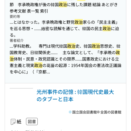
節 李承晩政権が後の韓国
政治
に残した課題 結論 あとがき
参考文献 表一覧 索引
要約等
...とはなかった。李承晩政権と野党
政治
家らの「民主主義」
を巡る思想・...
...緻密な読解を通じて、韓国の民主
政治
に迫
る。
著者紹介
...学科助教。 専門は現代韓国
政治
史、韓国
政治
思想史、韓
国教育史、日韓関係史...
... 主な論文として、「李承晩の
政
治
体制・民意・政党認識とその限界...
...国憲政史における立
憲主義と現実
政治
の葛藤の起源：1954年国会の憲法改正議論
を中心に」（『京都...
光州事件の記憶 : 韓国現代史最大
のタブーと日本
国立国会図書館
全国の図書館
紙
図書