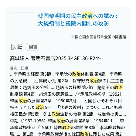
韓国黎明期の民主
政治
への試み :
大統領制と議院内閣制の攻防
国立国会図書館
全国の図書館
紙
図書
髙城建人 著
明石書店
2025.3
<GE136-R24>
目次・記事
...李承晩の経歴 第3節 李承晩の
政治
体制観 第4節 李承晩
の民意観...
...団体観 小括 第2章 保守野党
政治
家の民主主義
思想：趙炳玉の分析...
...趙炳玉の経歴 第3節 趙炳玉の
政治
制度観 第4節 趙炳玉の民意観...
...李承晩政権初期（1952）
韓国
政治
の展開 第3章 1950年3月...
...と国会がそれぞれ目
指そうとした
政治
5-1 「代表の役割」につい...
...れとも直
接国民か 第5章 釜山
政治
波動の勃発 第2節 戒厳令の実...
...
中期（1952-1956）韓国
政治
の展開 第6章 1954年11...
...李
承晩政権後期（1960）韓国
政治
の展開 第8章 李承晩政権の
強...
... 第1節 李承晩政権が後の韓国
政治
に残した成果 第2