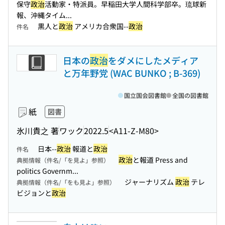
保守
政治
活動家・特派員。早稲田大学人間科学部卒。琉球新
報、沖縄タイム...
黒人と
政治
アメリカ合衆国--
政治
件名
日本の
政治
をダメにしたメディア
と万年野党 (WAC BUNKO ; B-369)
国立国会図書館
全国の図書館
紙
図書
氷川貴之 著
ワック
2022.5
<A11-Z-M80>
日本--
政治
報道と
政治
件名
政治
と報道 Press and
典拠情報（件名/「を見よ」参照）
politics Governm...
ジャーナリズム
政治
テレ
典拠情報（件名/「をも見よ」参照）
ビジョンと
政治