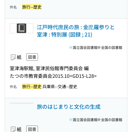
旅行--歴史
件名
江戸時代庶民の旅 : 金毘羅参りと
室津 : 特別展 (図録 ; 21)
国立国会図書館
全国の図書館
紙
図書
室津海駅館, 室津民俗館専門委員会 編
たつの市教育委員会
2015.10
<GD15-L28>
旅行--歴史
兵庫県--交通--歴史
件名
旅のはじまりと文化の生成
国立国会図書館
全国の図書館
紙
図書