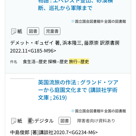
物語 : エベレスト登山、砂漠横
断、巡礼から軍隊まで
国立国会図書館
全国の図書館
紙
図書
児童書
デメット・ギュゼイ 著, 浜本隆三, 藤原崇 訳
原書房
2022.11
<G185-M96>
食生活--歴史 探検--歴史
旅行--歴史
件名
英国流旅の作法 : グランド・ツア
ーから庭園文化まで (講談社学術
文庫 ; 2619)
国立国会図書館
全国の図書館
紙
デジタル
図書
障害者向け資料あり
中島俊郎 [著]
講談社
2020.7
<GG234-M6>