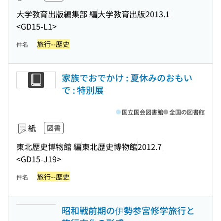
大学教育出版編集部 編
大学教育出版
2013.1
<GD15-L1>
旅行--歴史
件名
家族でおでかけ : 夏休みのおもい
で : 特別展
国立国会図書館
全国の図書館
紙
図書
東北歴史博物館 編
東北歴史博物館
2012.7
<GD15-J19>
旅行--歴史
件名
昭和戦前期の伊勢参宮修学旅行と