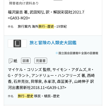
障害者向け資料あり
福沢諭吉 著, 武田知弘 訳・解説
彩図社
2021.7
<GA93-M20>
旅行案内 海外
旅行--歴史
--19世紀
件名
旅と冒険の人類史大図鑑
国立国会図書館
全国の図書館
紙
図書
児童書
マイケル・コリンズ 監修, サイモン・アダムズ, R・
G・グラント, アンドリュー・ハンフリーズ 著, 西崎
香, 石井克弥, 貝塚泉, 永峯涼, 森冨美子, 山﨑伸子 訳
河出書房新社
2018.11
<GA39-L37>
旅行--歴史
移民・植民--歴史
件名