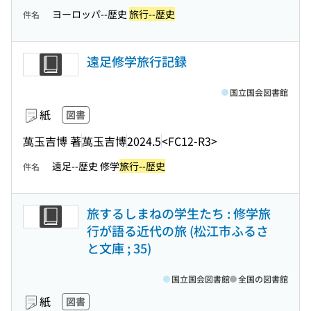
ヨーロッパ--歴史
旅行--歴史
件名
遠足修学旅行記録
国立国会図書館
紙
図書
萬玉吉博 著
萬玉吉博
2024.5
<FC12-R3>
遠足--歴史 修学
旅行--歴史
件名
旅するしまねの学生たち : 修学旅
行が語る近代の旅 (松江市ふるさ
と文庫 ; 35)
国立国会図書館
全国の図書館
紙
図書