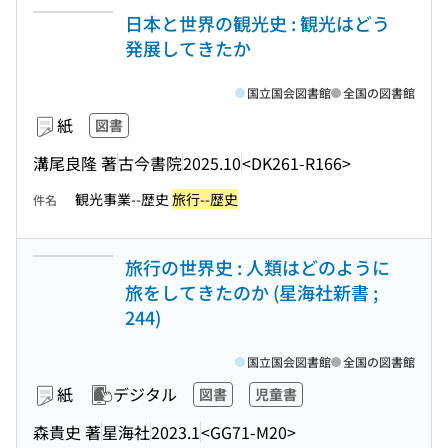
日本と世界の観光史 : 観光はどう
発展してきたか
国立国会図書館
全国の図書館
紙
図書
溝尾良隆 著
古今書院
2025.10
<DK261-R166>
観光事業--歴史
旅行--歴史
件名
旅行の世界史 : 人類はどのように
旅をしてきたのか (星海社新書 ;
244)
国立国会図書館
全国の図書館
紙
デジタル
図書
児童書
森貴史 著
星海社
2023.1
<GG71-M20>