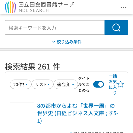
メニ
本文へ移動
検索
絞り込み条件
検索結果 261 件
一括
タイト
お気
ルでま
に入
とめる
り
8の都市からよむ「世界一周」の
世界史 (日経ビジネス人文庫 ; す5-
1)