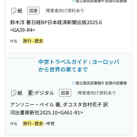
国立国会図書館
全国の図書館
紙
図書
障害者向け資料あり
鈴木淳 著
日経BP日本経済新聞出版
2025.6
<GA39-R4>
旅行--歴史
件名
中世トラベルガイド : ヨーロッパ
から世界の果てまで
国立国会図書館
全国の図書館
紙
デジタル
図書
障害者向け資料あり
アンソニー・ベイル 著, ダコスタ吉村花子 訳
河出書房新社
2025.10
<GA61-R1>
旅行--歴史
--中世
件名