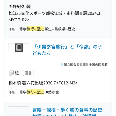
面坪紀久 著
松江市文化スポーツ部松江城・史料調査課
2024.3
<FC12-R2>
修学
旅行--歴史
学生--島根県--歴史
件名
「伊勢参宮旅行」と「帝都」の子
どもたち
国立国会図書館
全国の図書館
紙
図書
橋本萌 著
六花出版
2020.7
<FC12-M2>
修学
旅行--歴史
伊勢参宮
件名
冒険・探検・歩く旅の食事の歴史