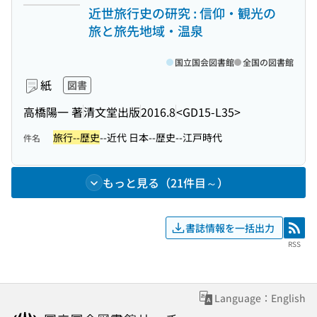
近世旅行史の研究 : 信仰・観光の
旅と旅先地域・温泉
国立国会図書館
全国の図書館
紙
図書
高橋陽一 著
清文堂出版
2016.8
<GD15-L35>
旅行--歴史
--近代 日本--歴史--江戸時代
件名
もっと見る（21件目～）
書誌情報を一括出力
RSS
RSS
Language：English