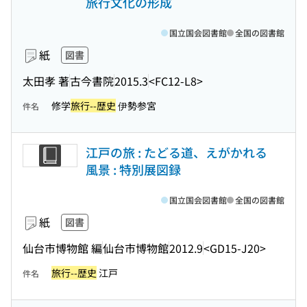
旅行文化の形成
国立国会図書館
全国の図書館
紙
図書
太田孝 著
古今書院
2015.3
<FC12-L8>
修学
旅行--歴史
伊勢参宮
件名
江戸の旅 : たどる道、えがかれる
風景 : 特別展図録
国立国会図書館
全国の図書館
紙
図書
仙台市博物館 編
仙台市博物館
2012.9
<GD15-J20>
旅行--歴史
江戸
件名