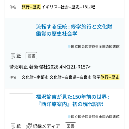
旅行--歴史
イギリス--社会--歴史--18世紀
件名
流転する伝統 : 修学旅行と文化財
鑑賞の歴史社会学
国立国会図書館
全国の図書館
紙
図書
菅沼明正 著
新曜社
2026.4
<K121-R157>
文化財--京都市 文化財--奈良県--奈良市 修学
旅行--歴史
件名
福沢諭吉が見た150年前の世界 :
『西洋旅案内』初の現代語訳
国立国会図書館
全国の図書館
紙
記録メディア
図書