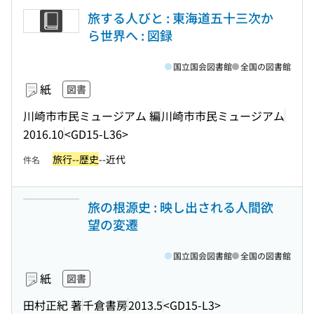
旅する人びと : 東海道五十三次か
ら世界へ : 図録
国立国会図書館
全国の図書館
紙
図書
川崎市市民ミュージアム 編
川崎市市民ミュージアム
2016.10
<GD15-L36>
旅行--歴史
--近代
件名
旅の根源史 : 映し出される人間欲
望の変遷
国立国会図書館
全国の図書館
紙
図書
田村正紀 著
千倉書房
2013.5
<GD15-L3>