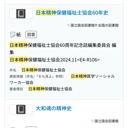
日本精神
保健福祉士協会60年史
国立国会図書館
全国の図書館
紙
図書
日本精神
保健福祉士協会60周年記念誌編集委員会 編
集
日本精神
保健福祉士協会
2024.11
<E4-R106>
日本精神
保健福祉士協会
件名
日本精神
医学ソーシャル
典拠情報（件名/「をも見よ」参照）
ワーカー協会
日本精神
保健福祉士協会
著者標目
大和魂の精神史
国立国会図書館