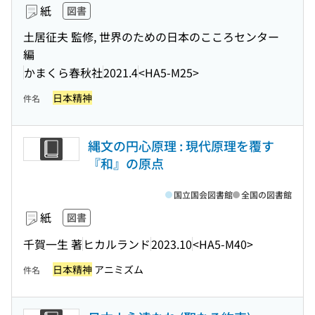
紙
図書
土居征夫 監修, 世界のための日本のこころセンター
編
かまくら春秋社
2021.4
<HA5-M25>
日本精神
件名
縄文の円心原理 : 現代原理を覆す
『和』の原点
国立国会図書館
全国の図書館
紙
図書
千賀一生 著
ヒカルランド
2023.10
<HA5-M40>
日本精神
アニミズム
件名