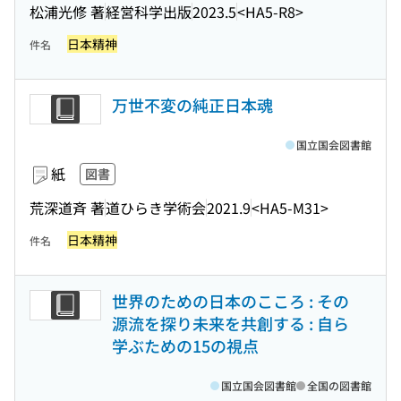
松浦光修 著
経営科学出版
2023.5
<HA5-R8>
日本精神
件名
万世不変の純正日本魂
国立国会図書館
紙
図書
荒深道斉 著
道ひらき学術会
2021.9
<HA5-M31>
日本精神
件名
世界のための日本のこころ : その
源流を探り未来を共創する : 自ら
学ぶための15の視点
国立国会図書館
全国の図書館