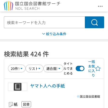
メニ
本文へ移動
検索
絞り込み条件
検索結果 424 件
一括
タイト
お気
ルでま
に入
とめる
り
ヤマト人への手紙
国立国会図書館
紙
図書