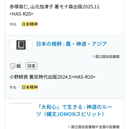
赤塚高仁, 山元加津子 著
モナ森出版
2025.11
<HA5-R20>
日本精神
件名
日本の根幹 : 農・神道・アジア
国立国会図書館
紙
図書
小野耕資 著
反時代出版
2024.5
<HA5-R10>
日本精神
件名
「大和心」で生きる : 神道のルー
ツ〈縄文JOMONスピリット〉
国立国会図書館
全国の図書館