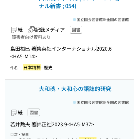
ナル新書 ; 054)
国立国会図書館
全国の図書館
紙
記録メディア
図書
障害者向け資料あり
島田裕巳 著
集英社インターナショナル
2020.6
<HA5-M14>
日本精神
--歴史
件名
大和魂・大和心の語誌的研究
国立国会図書館
全国の図書館
紙
図書
若井勲夫 著
錦正社
2023.9
<HA5-M37>
目次・記事