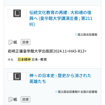
伝統文化教育の再建 : 大和魂の復
興へ (皇學館大学講演叢書 ; 第211
輯)
国立国会図書館
紙
図書
岩崎正彌
皇學館大学出版部
2024.11
<HA5-R12>
日本精神
日本--教育
件名
神々の日本史 : 歴史から消された
英雄たち
国立国会図書館
全国の図書館
紙
図書