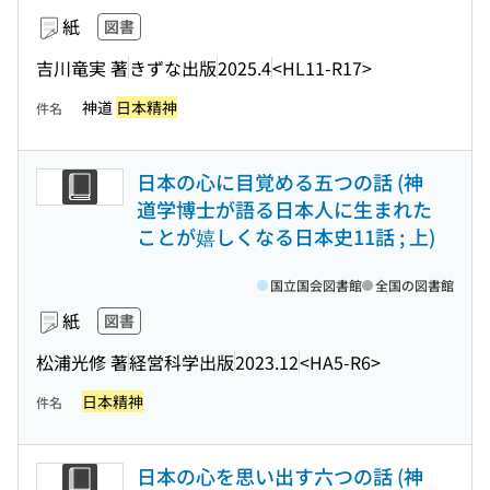
紙
図書
吉川竜実 著
きずな出版
2025.4
<HL11-R17>
神道
日本精神
件名
日本の心に目覚める五つの話 (神
道学博士が語る日本人に生まれた
ことが嬉しくなる日本史11話 ; 上)
国立国会図書館
全国の図書館
紙
図書
松浦光修 著
経営科学出版
2023.12
<HA5-R6>
日本精神
件名
日本の心を思い出す六つの話 (神