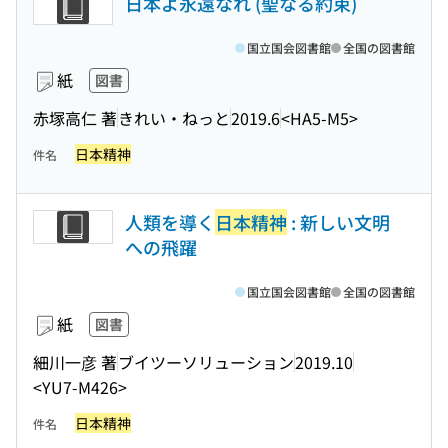
日本よ永遠なれ (聖なる約束)
国立国会図書館
全国の図書館
紙
図書
赤塚高仁 著
きれい・ねっと
2019.6
<HA5-M5>
日本精神
件名
人類を導く
日本精神
: 新しい文明
への飛躍
国立国会図書館
全国の図書館
紙
図書
細川一彦 著
ブイツーソリューション
2019.10
<YU7-M426>
日本精神
件名