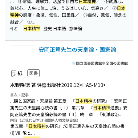
... ⑧常識、理解力、活潑で自由な
日本精神
／ ⑨武勇心、
慈悲心、人生に体...
...泊、うるはしい心、気高さ／ ②
日本
精神
の態度・象徴、気性、国民性／ ③自然、意気、諦念の
融合／ ④...
日本精神
--歴史 日本語--意味論
件名
安岡正篤先生の天皇論・国家論
国立国会図書館
全国の図書館
紙
図書
水野隆徳 著
明德出版社
2019.12
<HA5-M10>
目次・記事
...観と国家論・天皇論 第五章 『
日本精神
の研究』：安岡正
篤先生の天皇論心読の書（Ⅰ） 第六章 『
日本精神
通義』安
岡正篤先生の天皇論必読の書（Ⅱ） 終 章 『東洋政治...
内容（近現代日本政治関係人物文献目録）
第五章 『
日本精神
の研究』:安岡正篤先生の天皇論心読の書
(i) Viii 敬と...