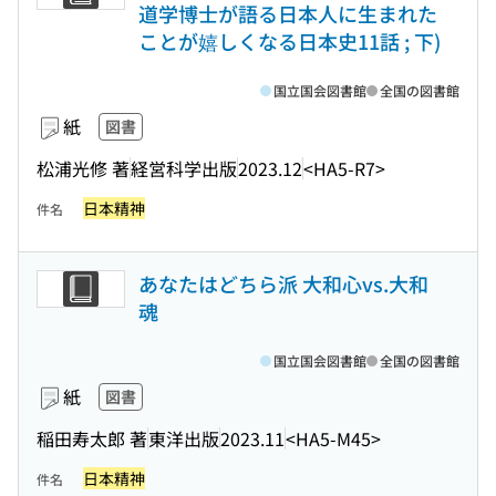
道学博士が語る日本人に生まれた
ことが嬉しくなる日本史11話 ; 下)
国立国会図書館
全国の図書館
紙
図書
松浦光修 著
経営科学出版
2023.12
<HA5-R7>
日本精神
件名
あなたはどちら派 大和心vs.大和
魂
国立国会図書館
全国の図書館
紙
図書
稲田寿太郎 著
東洋出版
2023.11
<HA5-M45>
日本精神
件名