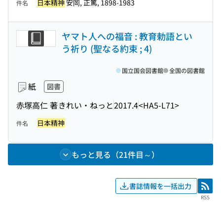
日本精神
安岡, 正篤, 1898-1983
件名
ヤマト人への福音 : 教育勅語とい
う祈り (聖なる約束 ; 4)
国立国会図書館
全国の図書館
紙
図書
赤塚高仁 著
きれい・ねっと
2017.4
<HA5-L71>
日本精神
件名
もっと見る（21件目～）
書誌情報を一括出力
RSS
RSS