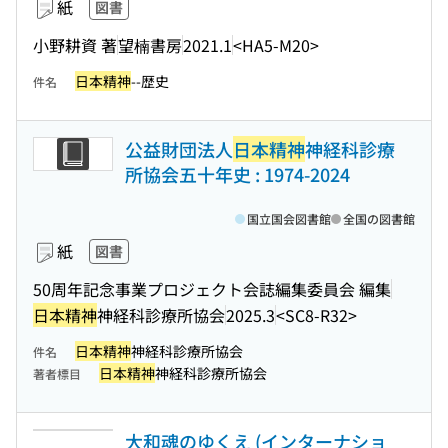
紙
図書
小野耕資 著
望楠書房
2021.1
<HA5-M20>
日本精神
--歴史
件名
公益財団法人
日本精神
神経科診療
所協会五十年史 : 1974-2024
国立国会図書館
全国の図書館
紙
図書
50周年記念事業プロジェクト会誌編集委員会 編集
日本精神
神経科診療所協会
2025.3
<SC8-R32>
日本精神
神経科診療所協会
件名
日本精神
神経科診療所協会
著者標目
大和魂のゆくえ (インターナショ