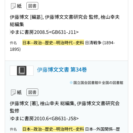
紙
図書
伊藤博文 [編纂], 伊藤博文文書研究会 監修, 檜山幸夫
総編集
ゆまに書房
2008.5
<GB631-J11>
日本--政治--歴史--明治時代--史料
日清戦争 (1894-
件名
1895)
伊藤博文文書 第34巻
国立国会図書館
全国の図書館
紙
図書
伊藤博文 [著], 檜山幸夫 総編集, 伊藤博文文書研究会
監修
ゆまに書房
2010.6
<GB631-J58>
日本--政治--歴史--明治時代--史料
日本--外国関係--歴
件名