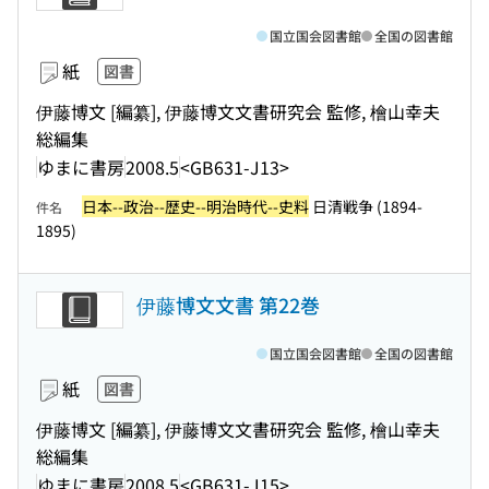
国立国会図書館
全国の図書館
紙
図書
伊藤博文 [編纂], 伊藤博文文書研究会 監修, 檜山幸夫
総編集
ゆまに書房
2008.5
<GB631-J13>
日本--政治--歴史--明治時代--史料
日清戦争 (1894-
件名
1895)
伊藤博文文書 第22巻
国立国会図書館
全国の図書館
紙
図書
伊藤博文 [編纂], 伊藤博文文書研究会 監修, 檜山幸夫
総編集
ゆまに書房
2008.5
<GB631-J15>