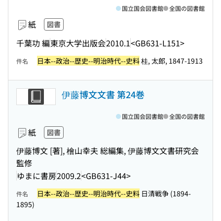
国立国会図書館
全国の図書館
紙
図書
千葉功 編
東京大学出版会
2010.1
<GB631-L151>
日本--政治--歴史--明治時代--史料
桂, 太郎, 1847-1913
件名
伊藤博文文書 第24巻
国立国会図書館
全国の図書館
紙
図書
伊藤博文 [著], 檜山幸夫 総編集, 伊藤博文文書研究会
監修
ゆまに書房
2009.2
<GB631-J44>
日本--政治--歴史--明治時代--史料
日清戦争 (1894-
件名
1895)