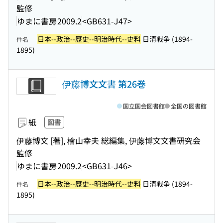
監修
ゆまに書房
2009.2
<GB631-J47>
日本--政治--歴史--明治時代--史料
日清戦争 (1894-
件名
1895)
伊藤博文文書 第26巻
国立国会図書館
全国の図書館
紙
図書
伊藤博文 [著], 檜山幸夫 総編集, 伊藤博文文書研究会
監修
ゆまに書房
2009.2
<GB631-J46>
日本--政治--歴史--明治時代--史料
日清戦争 (1894-
件名
1895)