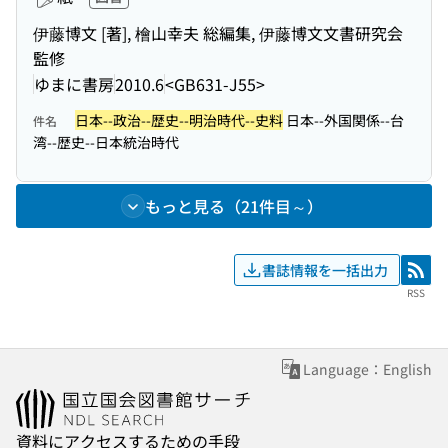
伊藤博文 [著], 檜山幸夫 総編集, 伊藤博文文書研究会
監修
ゆまに書房
2010.6
<GB631-J55>
日本--政治--歴史--明治時代--史料
日本--外国関係--台
件名
湾--歴史--日本統治時代
もっと見る（21件目～）
書誌情報を一括出力
RSS
RSS
Language：English
資料にアクセスするための手段