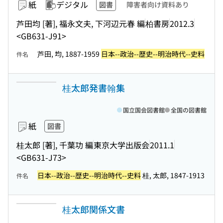
紙
デジタル
図書
障害者向け資料あり
芦田均 [著], 福永文夫, 下河辺元春 編
柏書房
2012.3
<GB631-J91>
芦田, 均, 1887-1959
日本--政治--歴史--明治時代--史料
件名
桂太郎発書翰集
国立国会図書館
全国の図書館
紙
図書
桂太郎 [著], 千葉功 編
東京大学出版会
2011.1
<GB631-J73>
日本--政治--歴史--明治時代--史料
桂, 太郎, 1847-1913
件名
桂太郎関係文書