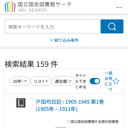
メニ
本文へ移動
検索
絞り込み条件
検索結果 159 件
一括
タイト
お気
ルでま
に入
とめる
り
芦田均日記 : 1905-1945 第1巻
(1905年～1911年)
国立国会図書館
全国の図書館