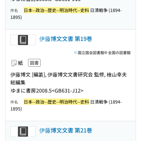
日本--政治--歴史--明治時代--史料
日清戦争 (1894-
件名
1895)
伊藤博文文書 第19巻
国立国会図書館
全国の図書館
紙
図書
伊藤博文 [編纂], 伊藤博文文書研究会 監修, 檜山幸夫
総編集
ゆまに書房
2008.5
<GB631-J12>
日本--政治--歴史--明治時代--史料
日清戦争 (1894-
件名
1895)
伊藤博文文書 第21巻