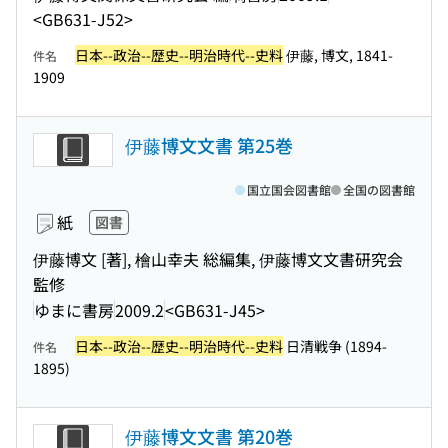
<GB631-J52>
日本--政治--歴史--明治時代--史料
伊藤, 博文, 1841-
件名
1909
伊藤博文文書 第25巻
国立国会図書館
全国の図書館
紙
図書
伊藤博文 [著], 檜山幸夫 総編集, 伊藤博文文書研究会
監修
ゆまに書房
2009.2
<GB631-J45>
日本--政治--歴史--明治時代--史料
日清戦争 (1894-
件名
1895)
伊藤博文文書 第20巻