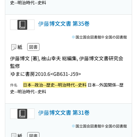
史--明治時代--史料
伊藤博文文書 第35巻
国立国会図書館
全国の図書館
紙
図書
伊藤博文 [著], 檜山幸夫 総編集, 伊藤博文文書研究会
監修
ゆまに書房
2010.6
<GB631-J59>
日本--政治--歴史--明治時代--史料
日本--外国関係--歴
件名
史--明治時代--史料
伊藤博文文書 第31巻
国立国会図書館
全国の図書館
紙
図書