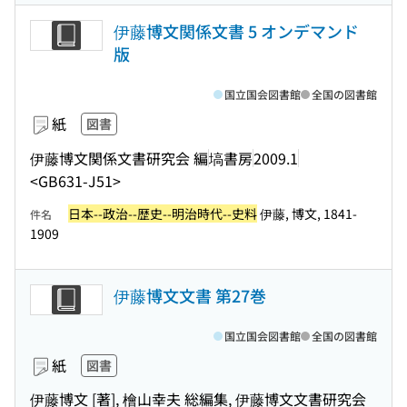
伊藤博文関係文書 5 オンデマンド
版
国立国会図書館
全国の図書館
紙
図書
伊藤博文関係文書研究会 編
塙書房
2009.1
<GB631-J51>
日本--政治--歴史--明治時代--史料
伊藤, 博文, 1841-
件名
1909
伊藤博文文書 第27巻
国立国会図書館
全国の図書館
紙
図書
伊藤博文 [著], 檜山幸夫 総編集, 伊藤博文文書研究会