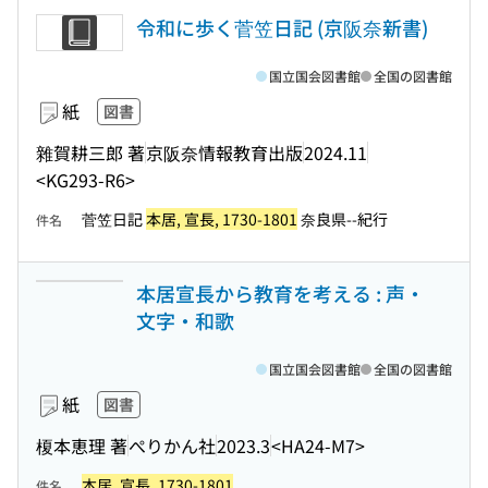
令和に歩く菅笠日記 (京阪奈新書)
国立国会図書館
全国の図書館
紙
図書
雜賀耕三郎 著
京阪奈情報教育出版
2024.11
<KG293-R6>
菅笠日記
本居, 宣長, 1730-1801
奈良県--紀行
件名
本居宣長から教育を考える : 声・
文字・和歌
国立国会図書館
全国の図書館
紙
図書
榎本恵理 著
ぺりかん社
2023.3
<HA24-M7>
本居, 宣長, 1730-1801
件名