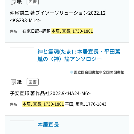
紙
図書
仲尾謙二 著
ブイツーソリューション
2022.12
<KG293-M14>
在京日記--評釈
本居, 宣長, 1730-1801
件名
神と霊魂(たま) : 本居宣長・平田篤
胤の〈神〉論アンソロジー
国立国会図書館
全国の図書館
紙
図書
子安宣邦 著
作品社
2022.9
<HA24-M6>
本居, 宣長, 1730-1801
平田, 篤胤, 1776-1843
件名
本居宣長