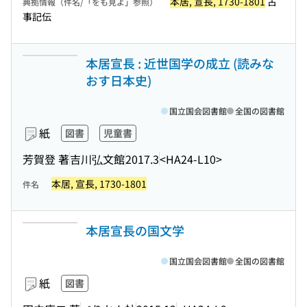
本居, 宣長, 1730-1801
古
典拠情報（件名/「をも見よ」参照）
事記伝
本居宣長 : 近世国学の成立 (読みな
おす日本史)
国立国会図書館
全国の図書館
紙
図書
児童書
芳賀登 著
吉川弘文館
2017.3
<HA24-L10>
本居, 宣長, 1730-1801
件名
本居宣長の国文学
国立国会図書館
全国の図書館
紙
図書