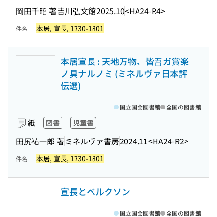
岡田千昭 著
吉川弘文館
2025.10
<HA24-R4>
本居, 宣長, 1730-1801
件名
本居宣長 : 天地万物、皆吾ガ賞楽
ノ具ナルノミ (ミネルヴァ日本評
伝選)
国立国会図書館
全国の図書館
紙
図書
児童書
田尻祐一郎 著
ミネルヴァ書房
2024.11
<HA24-R2>
本居, 宣長, 1730-1801
件名
宣長とベルクソン
国立国会図書館
全国の図書館