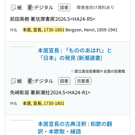
紙
デジタル
図書
障害者向け資料あり
前田英樹 著
筑摩書房
2026.5
<HA24-R5>
本居, 宣長, 1730-1801
Bergson, Henri, 1859-1941
件名
本居宣長 : 「もののあはれ」と
「日本」の発見 (新潮選書)
国立国会図書館
全国の図書館
紙
デジタル
図書
児童書
先崎彰容 著
新潮社
2024.5
<HA24-R1>
本居, 宣長, 1730-1801
件名
本居宣長の古典注釈 : 和歌の翻
訳・本歌取・縁語