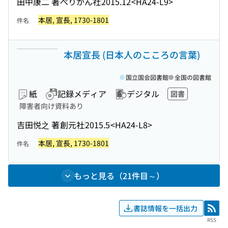
田中康二 著
ぺりかん社
2015.12
<HA24-L9>
本居, 宣長, 1730-1801
件名
本居宣長 (日本人のこころの言葉)
国立国会図書館
全国の図書館
紙
記録メディア
デジタル
図書
障害者向け資料あり
吉田悦之 著
創元社
2015.5
<HA24-L8>
本居, 宣長, 1730-1801
件名
もっと見る（21件目～）
書誌情報を一括出力
RSS
RSS