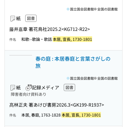
国立国会図書館
全国の図書館
紙
図書
藤井嘉章 著
花鳥社
2025.2
<KG712-R22>
和歌--歌論・歌話
本居, 宣長, 1730-1801
件名
春の庭 : 本居春庭と言葉さがしの
旅
国立国会図書館
全国の図書館
紙
記録メディア
図書
障害者向け資料あり
髙林正夫 著
あけび書房
2026.3
<GK199-R1937>
本居, 春庭, 1763-1828
本居, 宣長, 1730-1801
件名