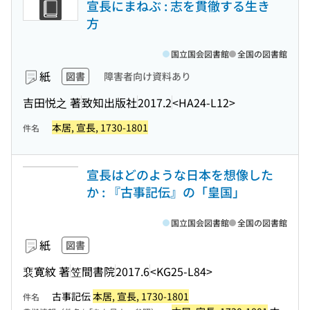
宣長にまねぶ : 志を貫徹する生き
方
国立国会図書館
全国の図書館
紙
図書
障害者向け資料あり
吉田悦之 著
致知出版社
2017.2
<HA24-L12>
本居, 宣長, 1730-1801
件名
宣長はどのような日本を想像した
か : 『古事記伝』の「皇国」
国立国会図書館
全国の図書館
紙
図書
裵寛紋 著
笠間書院
2017.6
<KG25-L84>
古事記伝
本居, 宣長, 1730-1801
件名