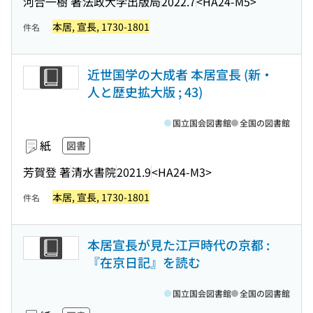
河合一樹 著
法政大学出版局
2022.7
<HA24-M5>
本居, 宣長, 1730-1801
件名
近世国学の大成者 本居宣長 (新・
人と歴史拡大版 ; 43)
国立国会図書館
全国の図書館
紙
図書
芳賀登 著
清水書院
2021.9
<HA24-M3>
本居, 宣長, 1730-1801
件名
本居宣長が見た江戸時代の京都 :
『在京日記』を読む
国立国会図書館
全国の図書館