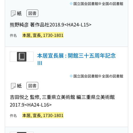
国立国会図書館
全国の図書館
紙
図書
熊野純彦 著
作品社
2018.9
<HA24-L15>
本居, 宣長, 1730-1801
件名
本居宣長展 : 開館三十五周年記念
Ⅲ
国立国会図書館
全国の図書館
紙
図書
吉田悦之 監修, 三重県立美術館 編
三重県立美術館
2017.9
<HA24-L16>
本居, 宣長, 1730-1801
件名