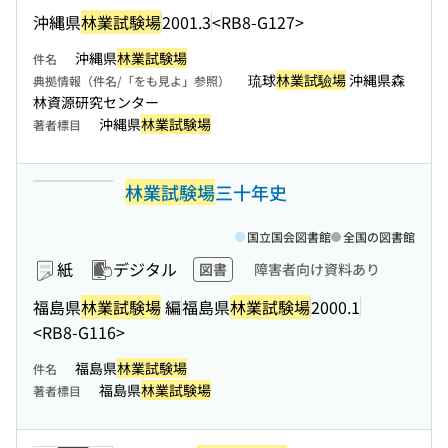
沖縄県
林業試験場
2001.3
<RB8-G127>
沖縄県
林業試験場
件名
琉球
林業試驗場
沖縄県森
典拠情報（件名/「をも見よ」参照）
林資源研究センター
沖縄県
林業試験場
著者標目
林業試験場
三十年史
国立国会図書館
全国の図書館
紙
デジタル
図書
障害者向け資料あり
福島県
林業試験場
編
福島県
林業試験場
2000.1
<RB8-G116>
福島県
林業試験場
件名
福島県
林業試験場
著者標目