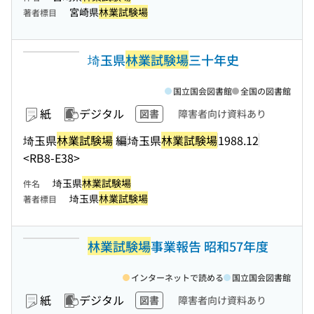
宮崎県
林業試験場
著者標目
埼玉県
林業試験場
三十年史
国立国会図書館
全国の図書館
紙
デジタル
図書
障害者向け資料あり
埼玉県
林業試験場
編
埼玉県
林業試験場
1988.12
<RB8-E38>
埼玉県
林業試験場
件名
埼玉県
林業試験場
著者標目
林業試験場
事業報告 昭和57年度
インターネットで読める
国立国会図書館
紙
デジタル
図書
障害者向け資料あり