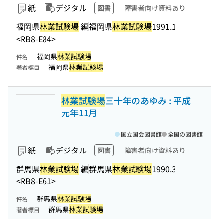
紙
デジタル
図書
障害者向け資料あり
福岡県
林業試験場
編
福岡県
林業試験場
1991.1
<RB8-E84>
福岡県
林業試験場
件名
福岡県
林業試験場
著者標目
林業試験場
三十年のあゆみ : 平成
元年11月
国立国会図書館
全国の図書館
紙
デジタル
図書
障害者向け資料あり
群馬県
林業試験場
編
群馬県
林業試験場
1990.3
<RB8-E61>
群馬県
林業試験場
件名
群馬県
林業試験場
著者標目