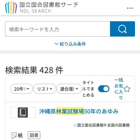
メニ
本文へ移動
検索
絞り込み条件
検索結果 428 件
一括
タイト
お気
ルでま
に入
とめる
り
沖縄県
林業試験場
50年のあゆみ
国立国会図書館
全国の図書館
紙
図書