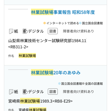
林業試験場
事業報告 昭和58年度
インターネットで読める
国立国会図書館
紙
デジタル
図書
障害者向け資料あり
山梨県林業技術センター試験研究部
1984.11
<RB311-2>
林業試験場
件名
林業試験場
20年のあゆみ
国立国会図書館
全国の図書館
紙
デジタル
図書
障害者向け資料あり
宮崎県
林業試験場
1989.3
<RB8-E29>
宮崎県
林業試験場
件名