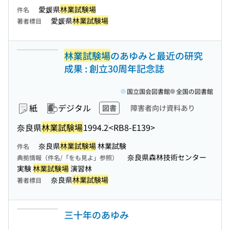
愛媛県
林業試験場
件名
愛媛県
林業試験場
著者標目
林業試験場
のあゆみと最近の研究
成果 : 創立30周年記念誌
国立国会図書館
全国の図書館
紙
デジタル
図書
障害者向け資料あり
奈良県
林業試験場
1994.2
<RB8-E139>
奈良県
林業試験場
林業試験
件名
奈良県森林技術センター
典拠情報（件名/「をも見よ」参照）
実験
林業試験場
演習林
奈良県
林業試験場
著者標目
三十年のあゆみ