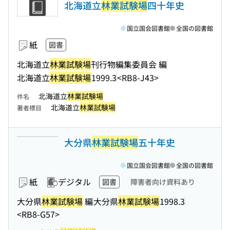
北海道立
林業試験場
四十年史
国立国会図書館
全国の図書館
紙
図書
北海道立
林業試験場
刊行物編集委員会 編
北海道立
林業試験場
1999.3
<RB8-J43>
北海道立
林業試験場
件名
北海道立
林業試験場
著者標目
大分県
林業試験場
五十年史
国立国会図書館
全国の図書館
紙
デジタル
図書
障害者向け資料あり
大分県
林業試験場
編
大分県
林業試験場
1998.3
<RB8-G57>