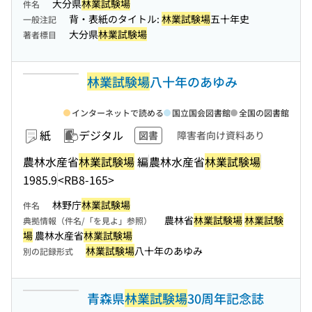
大分県
林業試験場
件名
背・表紙のタイトル:
林業試験場
五十年史
一般注記
大分県
林業試験場
著者標目
林業試験場
八十年のあゆみ
インターネットで読める
国立国会図書館
全国の図書館
紙
デジタル
図書
障害者向け資料あり
農林水産省
林業試験場
編
農林水産省
林業試験場
1985.9
<RB8-165>
林野庁
林業試験場
件名
農林省
林業試験場
林業試験
典拠情報（件名/「を見よ」参照）
場
農林水産省
林業試験場
林業試験場
八十年のあゆみ
別の記録形式
青森県
林業試験場
30周年記念誌