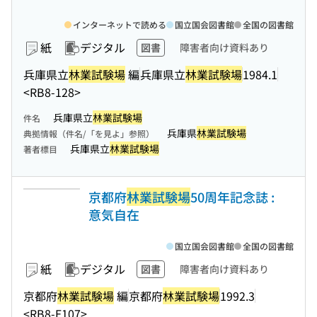
インターネットで読める
国立国会図書館
全国の図書館
紙
デジタル
図書
障害者向け資料あり
兵庫県立
林業試験場
編
兵庫県立
林業試験場
1984.1
<RB8-128>
兵庫県立
林業試験場
件名
兵庫県
林業試験場
典拠情報（件名/「を見よ」参照）
兵庫県立
林業試験場
著者標目
京都府
林業試験場
50周年記念誌 :
意気自在
国立国会図書館
全国の図書館
紙
デジタル
図書
障害者向け資料あり
京都府
林業試験場
編
京都府
林業試験場
1992.3
<RB8-E107>