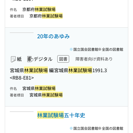
京都府
林業試験場
件名
京都府
林業試験場
著者標目
20年のあゆみ
国立国会図書館
全国の図書館
紙
デジタル
図書
障害者向け資料あり
宮城県
林業試験場
編
宮城県
林業試験場
1991.3
<RB8-E81>
宮城県
林業試験場
件名
宮城県
林業試験場
著者標目
林業試験場
五十年史
国立国会図書館
全国の図書館