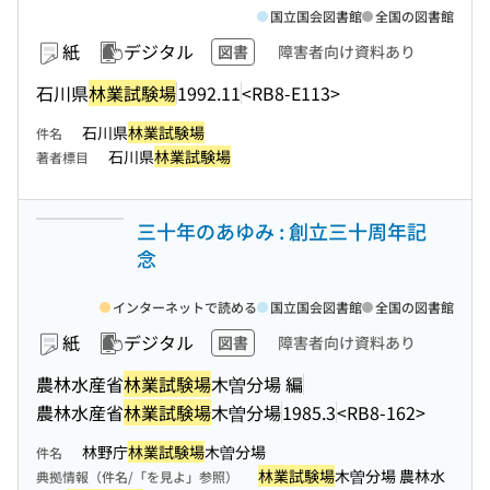
国立国会図書館
全国の図書館
紙
デジタル
図書
障害者向け資料あり
石川県
林業試験場
1992.11
<RB8-E113>
石川県
林業試験場
件名
石川県
林業試験場
著者標目
三十年のあゆみ : 創立三十周年記
念
インターネットで読める
国立国会図書館
全国の図書館
紙
デジタル
図書
障害者向け資料あり
農林水産省
林業試験場
木曽分場 編
農林水産省
林業試験場
木曽分場
1985.3
<RB8-162>
林野庁
林業試験場
木曽分場
件名
林業試験場
木曽分場 農林水
典拠情報（件名/「を見よ」参照）