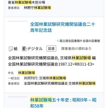
産省
林業試験場
木曽分場
林野庁
林業試験場
著者標目
全国林業試験研究機関協議会二十
周年記念誌
国立国会図書館
全国の図書館
紙
デジタル
図書
障害者向け資料あり
全国林業試験研究機関協議会, 茨城県
林業試験場
編
全国林業試験研究機関協議会
1987.12
<RB311-E3>
林業試験場
件名
共同刊行: 茨城県
林業試験場
一般注記
全国林業試験研究機関協議会 茨城県
林業試験場
著者標目
林業試験場
五十年史 : 昭和9年～昭
和58年