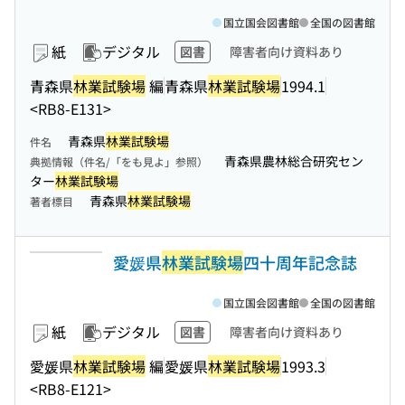
国立国会図書館
全国の図書館
紙
デジタル
図書
障害者向け資料あり
青森県
林業試験場
編
青森県
林業試験場
1994.1
<RB8-E131>
青森県
林業試験場
件名
青森県農林総合研究セン
典拠情報（件名/「をも見よ」参照）
ター
林業試験場
青森県
林業試験場
著者標目
愛媛県
林業試験場
四十周年記念誌
国立国会図書館
全国の図書館
紙
デジタル
図書
障害者向け資料あり
愛媛県
林業試験場
編
愛媛県
林業試験場
1993.3
<RB8-E121>