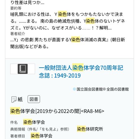
り性差は見つか...
要約等
哺乳類における性は、Ｙ
染色
体をもつかもたないかで決ま
る。...
...まる。 南の島の絶滅危惧種、Y
染色
体のないトゲネ
ズミ。Yがないのに、なぜオスがいる……！？解明...
著者紹介
...Y」の悲劇 男たちが直面するY
染色
体消滅の真実』(朝日新
聞出版)などがある。
一般財団法人
染色
体学会70周年記
念誌 : 1949-2019
国立国会図書館
全国の図書館
紙
図書
染色
体学会
[2019から2022の間]
<RA8-M6>
染色
体学会
件名
染色
体研究所
典拠情報（件名/「をも見よ」参照）
染色
体学会
著者標目