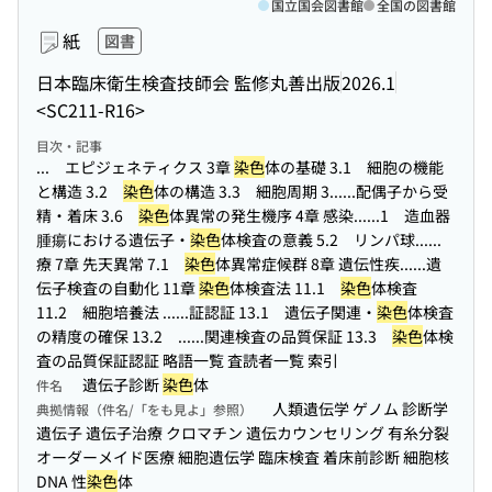
国立国会図書館
全国の図書館
紙
図書
日本臨床衛生検査技師会 監修
丸善出版
2026.1
<SC211-R16>
目次・記事
... エピジェネティクス 3章
染色
体の基礎 3.1 細胞の機能
と構造 3.2
染色
体の構造 3.3 細胞周期 3...
...配偶子から受
精・着床 3.6
染色
体異常の発生機序 4章 感染...
...1 造血器
腫瘍における遺伝子・
染色
体検査の意義 5.2 リンパ球...
...
療 7章 先天異常 7.1
染色
体異常症候群 8章 遺伝性疾...
...遺
伝子検査の自動化 11章
染色
体検査法 11.1
染色
体検査
11.2 細胞培養法 ...
...証認証 13.1 遺伝子関連・
染色
体検査
の精度の確保 13.2 ...
...関連検査の品質保証 13.3
染色
体検
査の品質保証認証 略語一覧 査読者一覧 索引
遺伝子診断
染色
体
件名
人類遺伝学 ゲノム 診断学
典拠情報（件名/「をも見よ」参照）
遺伝子 遺伝子治療 クロマチン 遺伝カウンセリング 有糸分裂
オーダーメイド医療 細胞遺伝学 臨床検査 着床前診断 細胞核
DNA 性
染色
体