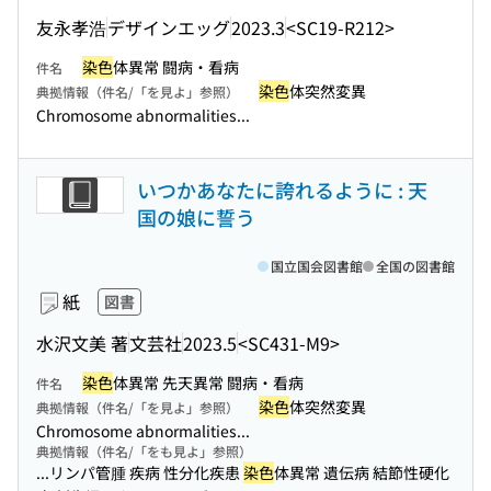
友永孝浩
デザインエッグ
2023.3
<SC19-R212>
染色
体異常 闘病・看病
件名
染色
体突然変異
典拠情報（件名/「を見よ」参照）
Chromosome abnormalities...
いつかあなたに誇れるように : 天
国の娘に誓う
国立国会図書館
全国の図書館
紙
図書
水沢文美 著
文芸社
2023.5
<SC431-M9>
染色
体異常 先天異常 闘病・看病
件名
染色
体突然変異
典拠情報（件名/「を見よ」参照）
Chromosome abnormalities...
典拠情報（件名/「をも見よ」参照）
...リンパ管腫 疾病 性分化疾患
染色
体異常 遺伝病 結節性硬化