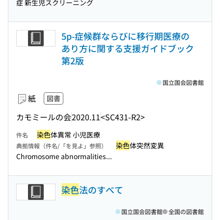
症 新生児スクリーニング
5p-症候群ならびに移行期医療の
あり方に関する支援ガイドブック
第2版
国立国会図書館
紙
図書
カモミールの会
2020.11
<SC431-R2>
染色
体異常 小児医療
件名
染色
体突然変異
典拠情報（件名/「を見よ」参照）
Chromosome abnormalities...
染色
法のすべて
国立国会図書館
全国の図書館