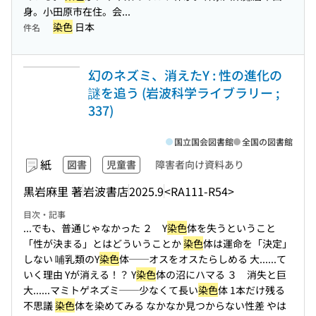
身。小田原市在住。会...
染色
日本
件名
幻のネズミ、消えたY : 性の進化の
謎を追う (岩波科学ライブラリー ;
337)
国立国会図書館
全国の図書館
紙
図書
児童書
障害者向け資料あり
黒岩麻里 著
岩波書店
2025.9
<RA111-R54>
目次・記事
...でも、普通じゃなかった ２ Y
染色
体を失うということ
「性が決まる」とはどういうことか
染色
体は運命を「決定」
しない 哺乳類のY
染色
体──オスをオスたらしめる 大...
...て
いく理由 Yが消える！？ Y
染色
体の沼にハマる ３ 消失と巨
大...
...マミトゲネズミ──少なくて長い
染色
体 1本だけ残る
不思議
染色
体を染めてみる なかなか見つからない性差 やは