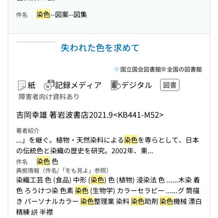
染色
--図案--図集
件名
失われた色を求めて
国立国会図書館
全国の図書館
紙
記録メディア
デジタル
図書
障害者向け資料あり
吉岡幸雄 著
岩波書店
2021.9
<KB441-M52>
著者紹介
...」を継ぐ。植物・天然染料による
染色
を専らとして、日本
の伝統色と染織の歴史を研究。2002年、東...
染色
色
件名
典拠情報（件名/「をも見よ」参照）
染織工芸 色 (食品) 中形 (
染色
) 色 (植物) 浸染法 色 ...
...木染 着
色 ろうけつ染 色素
染色
(生物学) カラーセラピー ...
...グ 筒描
き パーソナルカラー
染色
整理業 染料
染色
助剤
染色
機械 漂白
精練 絣 半襟