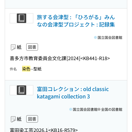
旅する会津型 : 「ひろがる」みん
なの会津型プロジェクト : 記録集
国立国会図書館
紙
図書
喜多方市教育委員会文化課
[2024]
<KB441-R18>
染色
--型紙
件名
富田コレクション : old classic
katagami collection 3
国立国会図書館
全国の図書館
紙
図書
富田染工芸
2026.1
<KB16-R579>