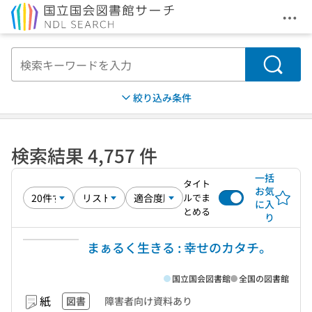
メニ
本文へ移動
検索
絞り込み条件
検索結果 4,757 件
一括
タイト
お気
ルでま
に入
とめる
り
まぁるく生きる : 幸せのカタチ。
国立国会図書館
全国の図書館
紙
図書
障害者向け資料あり