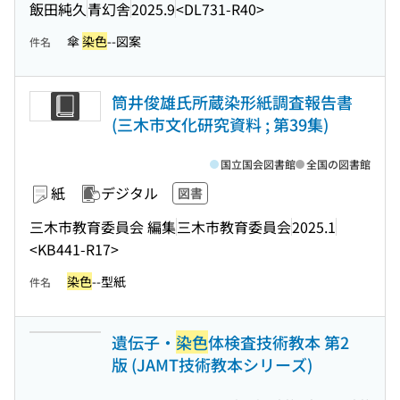
飯田純久
青幻舎
2025.9
<DL731-R40>
傘
染色
--図案
件名
筒井俊雄氏所蔵染形紙調査報告書
(三木市文化研究資料 ; 第39集)
国立国会図書館
全国の図書館
紙
デジタル
図書
三木市教育委員会 編集
三木市教育委員会
2025.1
<KB441-R17>
染色
--型紙
件名
遺伝子・
染色
体検査技術教本 第2
版 (JAMT技術教本シリーズ)