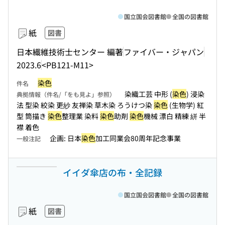
国立国会図書館
全国の図書館
紙
図書
日本繊維技術士センター 編著
ファイバー・ジャパン
2023.6
<PB121-M11>
染色
件名
染織工芸 中形 (
染色
) 浸染
典拠情報（件名/「をも見よ」参照）
法 型染 絞染 更紗 友禅染 草木染 ろうけつ染
染色
(生物学) 紅
型 筒描き
染色
整理業 染料
染色
助剤
染色
機械 漂白 精練 絣 半
襟 着色
企画: 日本
染色
加工同業会80周年記念事業
一般注記
イイダ傘店の布・全記録
国立国会図書館
全国の図書館
紙
図書