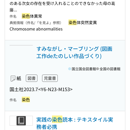
のある次女の存在を受け入れることのできなかった母の葛
藤...
染色
体異常
件名
染色
体突然変異
典拠情報（件名/「を見よ」参照）
Chromosome abnormalities
すみながし・マーブリング (図画
工作deたのしい作品づくり)
国立国会図書館
全国の図書館
紙
図書
児童書
国土社
2023.7
<Y6-N23-M153>
染色
件名
実践の
染色
読本 : テキスタイル実
務者必携