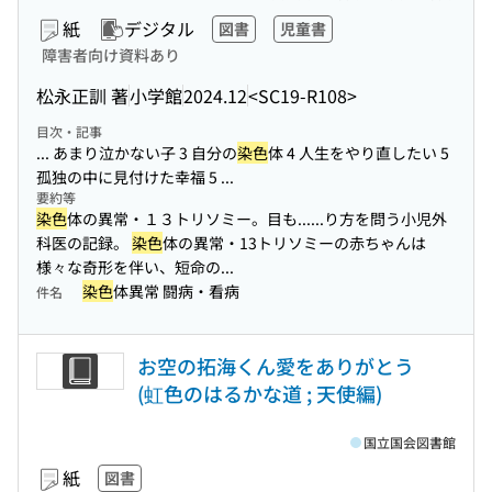
紙
デジタル
図書
児童書
障害者向け資料あり
松永正訓 著
小学館
2024.12
<SC19-R108>
目次・記事
... あまり泣かない子 3 自分の
染色
体 4 人生をやり直したい 5
孤独の中に見付けた幸福 5 ...
要約等
染色
体の異常・１３トリソミー。目も...
...り方を問う小児外
科医の記録。
染色
体の異常・13トリソミーの赤ちゃんは
様々な奇形を伴い、短命の...
染色
体異常 闘病・看病
件名
お空の拓海くん愛をありがとう
(虹色のはるかな道 ; 天使編)
国立国会図書館
紙
図書