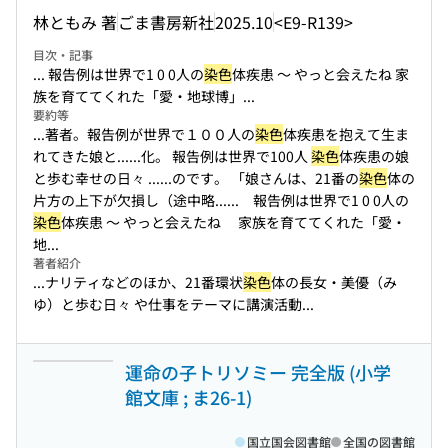
林ともみ 著
ごま書房新社
2025.10
<E9-R139>
目次・記事
... 報告例は世界で1 0 0人の
染色
体疾患 〜 やっと会えたね 家
族を育ててくれた「愛・地球博」...
要約等
...著者。報告例が世界で１００人の
染色
体疾患を抱えて生ま
れてきた娘と...
...化。 報告例は世界で100人
染色
体疾患の娘
と歩む幸せの日々 ...
...のです。 「娘さんは、21番の
染色
体の
片方の上下が欠損し（途中略...
... 報告例は世界で1 0 0人の
染色
体疾患 〜 やっと会えたね 家族を育ててくれた「愛・
地...
著者紹介
...ナリティなどのほか、21番環状
染色
体の長女・美優（み
ゆ）と歩む日々 や仕事をテーマに講演活動...
運命の子トリソミー 完全版 (小学
館文庫 ; ま26-1)
国立国会図書館
全国の図書館