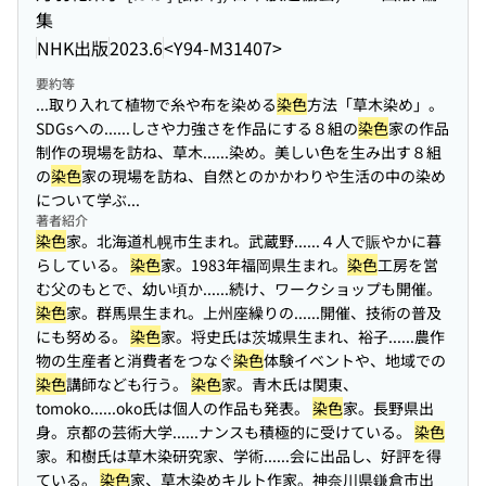
集
NHK出版
2023.6
<Y94-M31407>
要約等
...取り入れて植物で糸や布を染める
染色
方法「草木染め」。
SDGsへの...
...しさや力強さを作品にする８組の
染色
家の作品
制作の現場を訪ね、草木...
...染め。美しい色を生み出す８組
の
染色
家の現場を訪ね、自然とのかかわりや生活の中の染め
について学ぶ...
著者紹介
染色
家。北海道札幌市生まれ。武蔵野...
...４人で賑やかに暮
らしている。
染色
家。1983年福岡県生まれ。
染色
工房を営
む父のもとで、幼い頃か...
...続け、ワークショップも開催。
染色
家。群馬県生まれ。上州座繰りの...
...開催、技術の普及
にも努める。
染色
家。将史氏は茨城県生まれ、裕子...
...農作
物の生産者と消費者をつなぐ
染色
体験イベントや、地域での
染色
講師なども行う。
染色
家。青木氏は関東、
tomoko...
...oko氏は個人の作品も発表。
染色
家。長野県出
身。京都の芸術大学...
...ナンスも積極的に受けている。
染色
家。和樹氏は草木染研究家、学術...
...会に出品し、好評を得
ている。
染色
家、草木染めキルト作家。神奈川県鎌倉市出