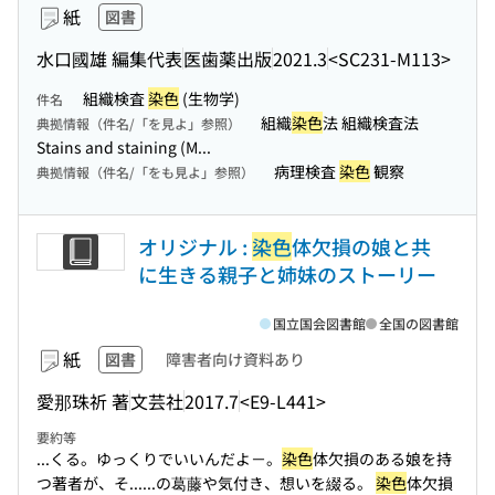
紙
図書
水口國雄 編集代表
医歯薬出版
2021.3
<SC231-M113>
組織検査
染色
(生物学)
件名
組織
染色
法 組織検査法
典拠情報（件名/「を見よ」参照）
Stains and staining (M...
病理検査
染色
観察
典拠情報（件名/「をも見よ」参照）
オリジナル :
染色
体欠損の娘と共
に生きる親子と姉妹のストーリー
国立国会図書館
全国の図書館
紙
図書
障害者向け資料あり
愛那珠祈 著
文芸社
2017.7
<E9-L441>
要約等
...くる。ゆっくりでいいんだよ－。
染色
体欠損のある娘を持
つ著者が、そ...
...の葛藤や気付き、想いを綴る。
染色
体欠損