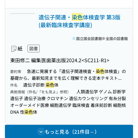
遺伝子関連・
染色
体検査学 第3版
(最新臨床検査学講座)
国立国会図書館
全国の図書館
紙
図書
東田修二 編集
医歯薬出版
2024.2
<SC211-R1>
急速に発展する「遺伝子関連検査・
染色
体検査」の
要約等
基礎から、最新知見までを広く理解できる定本テキスト...
遺伝子診断
染色
体
件名
人類遺伝学 ゲノム 診断学
典拠情報（件名/「をも見よ」参照）
遺伝子 遺伝子治療 クロマチン 遺伝カウンセリング 有糸分裂
オーダーメイド医療 細胞遺伝学 臨床検査 着床前診断 細胞核
DNA 性
染色
体
もっと見る（21件目～）