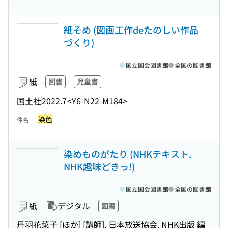
紙そめ (図画工作deたのしい作品
づくり)
国立国会図書館
全国の図書館
紙
図書
児童書
国土社
2022.7
<Y6-N22-M184>
染色
件名
染めものがたり (NHKテキスト.
NHK趣味どきっ!)
国立国会図書館
全国の図書館
紙
デジタル
図書
丹羽花菜子 [ほか] [講師], 日本放送協会, NHK出版 編