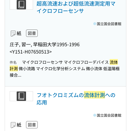
超高流速および超低流速測定用マ
イクロフローセンサ
国立国会図書館
紙
図書
庄子, 習一, 早稲田大学
1995-1996
<Y151-H07650513>
マイクロフローセンサ マイクロフローデバイス
流体
件名
計測
微小流路 マイクロ化学分析システム 微小流体 低温陽極
接合...
フオトクロミズムの
流体計測
への
応用
国立国会図書館
紙
図書