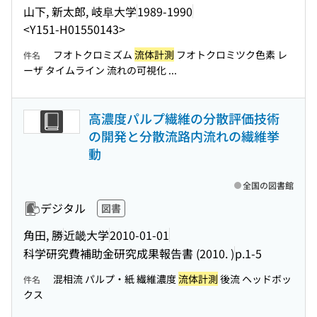
山下, 新太郎, 岐阜大学
1989-1990
<Y151-H01550143>
フオトクロミズム
流体計測
フオトクロミツク色素 レ
件名
ーザ タイムライン 流れの可視化 ...
高濃度パルプ繊維の分散評価技術
の開発と分散流路内流れの繊維挙
動
全国の図書館
デジタル
図書
角田, 勝
近畿大学
2010-01-01
科学研究費補助金研究成果報告書 (2010. )
p.1-5
混相流 パルプ・紙 繊維濃度
流体計測
後流 ヘッドボッ
件名
クス