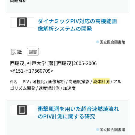
問題解析
ダイナミックPIV対応の高機能画
像解析システムの開発
国立国会図書館
紙
図書
西尾茂, 神戸大学 [著]
[西尾茂]
2005-2006
<Y151-H17560709>
PIV / 可視化 / 画像解析 / 高速度撮影 /
流体計測
/ アル
件名
ゴリズム開発 / 速度場計測 / 加速度
衝撃風洞を用いた超音速燃焼流れ
のPIV計測に関する研究
国立国会図書館