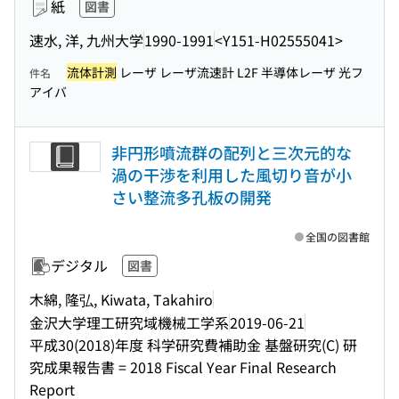
紙
図書
速水, 洋, 九州大学
1990-1991
<Y151-H02555041>
流体計測
レーザ レーザ流速計 L2F 半導体レーザ 光フ
件名
アイバ
非円形噴流群の配列と三次元的な
渦の干渉を利用した風切り音が小
さい整流多孔板の開発
全国の図書館
デジタル
図書
木綿, 隆弘, Kiwata, Takahiro
金沢大学理工研究域機械工学系
2019-06-21
平成30(2018)年度 科学研究費補助金 基盤研究(C) 研
究成果報告書 = 2018 Fiscal Year Final Research
Report