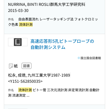
NURRINA, BINTI ROSLI
群馬大学工学研究科
2015-03-30
自由表面流れ レーザータッギング法 フォトクロミッ
件名
ク色素
流体計測
高速応答形5孔ピトープローブの
自動計測システム
国立国会図書館
紙
図書
松永, 成徳, 九州工業大学
1987-1989
<Y151-S62850035>
流体計測
ピトー管 三次元流計測 非定常流計測 自動計
件名
測 流速測定 ...