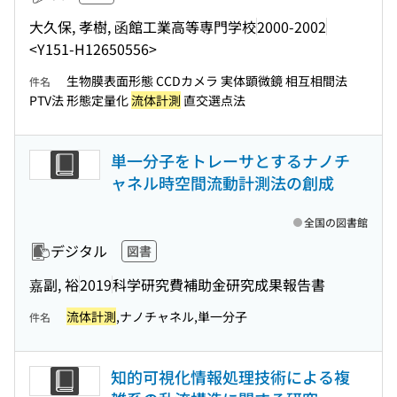
大久保, 孝樹, 函館工業高等専門学校
2000-2002
<Y151-H12650556>
生物膜表面形態 CCDカメラ 実体顕微鏡 相互相間法
件名
PTV法 形態定量化
流体計測
直交選点法
単一分子をトレーサとするナノチ
ャネル時空間流動計測法の創成
全国の図書館
デジタル
図書
嘉副, 裕
2019
科学研究費補助金研究成果報告書
流体計測
,ナノチャネル,単一分子
件名
知的可視化情報処理技術による複