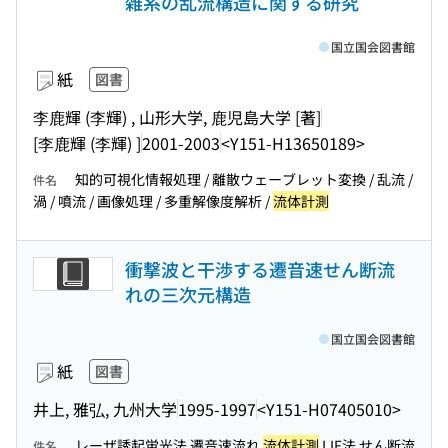
雑系の乱流構造に関する研究
国立国会図書館
紙
図書
李鹿輝 (李輝) , 山形大学, 鹿児島大学 [著]
[李鹿輝 (李輝) ]
2001-2003
<Y151-H13650189>
知的可視化情報処理 / 離散ウェーブレット変換 / 乱流 /
件名
渦 / 噴流 / 画像処理 / 多重解像度解析 /
流体計測
衝撃波と干渉する遷音速せん断流
れの三次元構造
国立国会図書館
紙
図書
井上, 雅弘, 九州大学
1995-1997
<Y151-H07405010>
レーザ誘起蛍光法 遷音速流れ
流体計測
LIF法 せん断流
件名