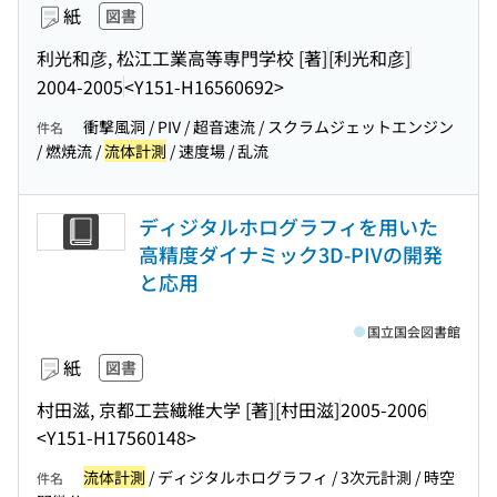
紙
図書
利光和彦, 松江工業高等専門学校 [著]
[利光和彦]
2004-2005
<Y151-H16560692>
衝撃風洞 / PIV / 超音速流 / スクラムジェットエンジン
件名
/ 燃焼流 /
流体計測
/ 速度場 / 乱流
ディジタルホログラフィを用いた
高精度ダイナミック3D-PIVの開発
と応用
国立国会図書館
紙
図書
村田滋, 京都工芸繊維大学 [著]
[村田滋]
2005-2006
<Y151-H17560148>
流体計測
/ ディジタルホログラフィ / 3次元計測 / 時空
件名