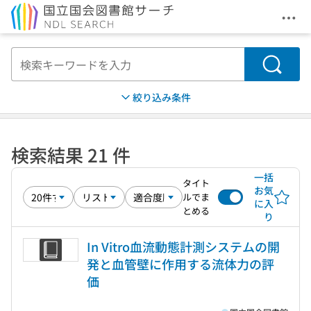
メニ
本文へ移動
検索
絞り込み条件
検索結果 21 件
一括
タイト
お気
ルでま
に入
とめる
り
In Vitro血流動態計測システムの開
発と血管壁に作用する流体力の評
価