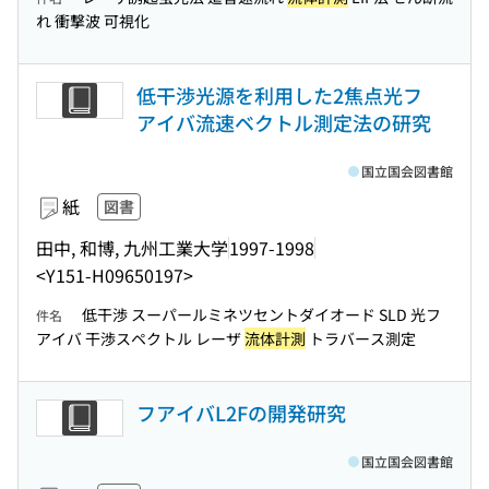
れ 衝撃波 可視化
低干渉光源を利用した2焦点光フ
アイバ流速ベクトル測定法の研究
国立国会図書館
紙
図書
田中, 和博, 九州工業大学
1997-1998
<Y151-H09650197>
低干渉 スーパールミネツセントダイオード SLD 光フ
件名
アイバ 干渉スペクトル レーザ
流体計測
トラバース測定
フアイバL2Fの開発研究
国立国会図書館