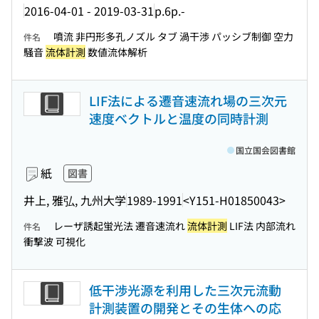
2016-04-01 - 2019-03-31
p.6p.-
噴流 非円形多孔ノズル タブ 渦干渉 パッシブ制御 空力
件名
騒音
流体計測
数値流体解析
LIF法による遷音速流れ場の三次元
速度ベクトルと温度の同時計測
国立国会図書館
紙
図書
井上, 雅弘, 九州大学
1989-1991
<Y151-H01850043>
レーザ誘起蛍光法 遷音速流れ
流体計測
LIF法 内部流れ
件名
衝撃波 可視化
低干渉光源を利用した三次元流動
計測装置の開発とその生体への応