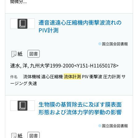
間微分...
遷音速遠心圧縮機内衝撃波流れの
PIV計測
国立国会図書館
紙
図書
速水, 洋, 九州大学
1999-2000
<Y151-H11650178>
流体機械 遠心圧縮機
流体計測
PIV 衝撃波 圧力計測 サ
件名
ージング 失速
生物膜の基質除去に及ぼす膜表面
形態および流体力学的挙動の影響
国立国会図書館
紙
図書