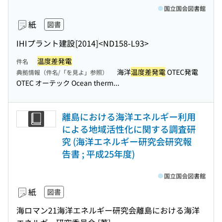
国立国会図書館
紙
図書
IHIプラント建設
[2014]
<ND158-L93>
温度差発電
件名
海洋
温度差発電
OTEC発電
典拠情報（件名/「を見よ」参照）
OTEC オーテック Ocean therm...
離島における海洋エネルギー利用
による地域活性化に関する調査研
究 (海洋エネルギー研究会研究報
告書 ; 平成25年度)
国立国会図書館
紙
図書
海ロマン21海洋エネルギー研究会離島における海洋