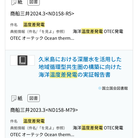
紙
図書
商船三井
2024.3
<ND158-R5>
温度差発電
件名
海洋
温度差発電
OTEC発電
典拠情報（件名/「を見よ」参照）
OTEC オーテック Ocean therm...
久米島における深層水を活用した
地域循環型共生圏の構築に向けた
海洋
温度差発電
の実証報告書
国立国会図書館
紙
図書
商船三井
2023.3
<ND158-M79>
温度差発電
件名
海洋
温度差発電
OTEC発電
典拠情報（件名/「を見よ」参照）
OTEC オーテック Ocean therm...