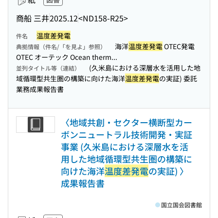
商船 三井
2025.12
<ND158-R25>
温度差発電
件名
海洋
温度差発電
OTEC発電
典拠情報（件名/「を見よ」参照）
OTEC オーテック Ocean therm...
(久米島における深層水を活用した地
並列タイトル等（連結）
域循環型共生圏の構築に向けた海洋
温度差発電
の実証) 委託
業務成果報告書
〈地域共創・セクター横断型カー
ボンニュートラル技術開発・実証
事業 (久米島における深層水を活
用した地域循環型共生圏の構築に
向けた海洋
温度差発電
の実証) 〉
成果報告書
国立国会図書館