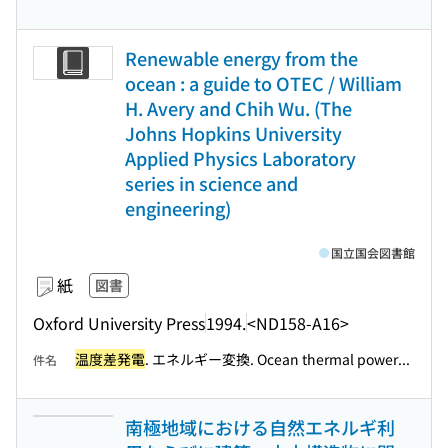
Renewable energy from the
ocean : a guide to OTEC / William
H. Avery and Chih Wu. (The
Johns Hopkins University
Applied Physics Laboratory
series in science and
engineering)
国立国会図書館
紙
図書
Oxford University Press
1994.
<ND158-A16>
温度差発電
. エネルギー変換. Ocean thermal power...
件名
南極地域における自然エネルギ利