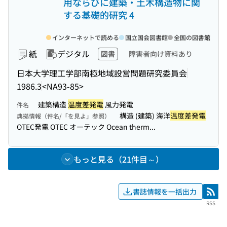
用ならびに建築・土木構造物に関
する基礎的研究 4
インターネットで読める
国立国会図書館
全国の図書館
紙
デジタル
図書
障害者向け資料あり
日本大学理工学部南極地域設営問題研究委員会
1986.3
<NA93-85>
建築構造
温度差発電
風力発電
件名
構造 (建築) 海洋
温度差発電
典拠情報（件名/「を見よ」参照）
OTEC発電 OTEC オーテック Ocean therm...
もっと見る（21件目～）
書誌情報を一括出力
RSS
RSS