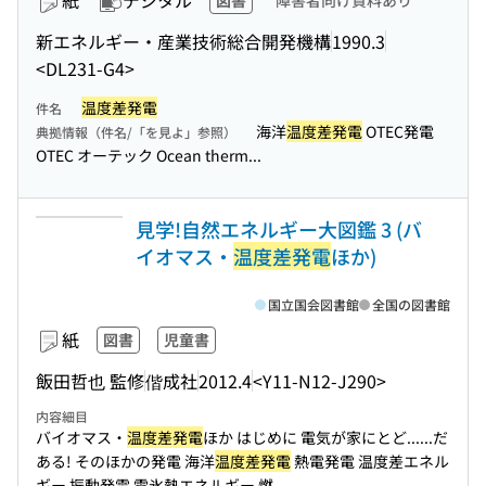
紙
デジタル
図書
障害者向け資料あり
新エネルギー・産業技術総合開発機構
1990.3
<DL231-G4>
温度差発電
件名
海洋
温度差発電
OTEC発電
典拠情報（件名/「を見よ」参照）
OTEC オーテック Ocean therm...
見学!自然エネルギー大図鑑 3 (バ
イオマス・
温度差発電
ほか)
国立国会図書館
全国の図書館
紙
図書
児童書
飯田哲也 監修
偕成社
2012.4
<Y11-N12-J290>
内容細目
バイオマス・
温度差発電
ほか はじめに 電気が家にとど...
...だ
ある! そのほかの発電 海洋
温度差発電
熱電発電 温度差エネル
ギー 振動発電 雪氷熱エネルギー 燃...