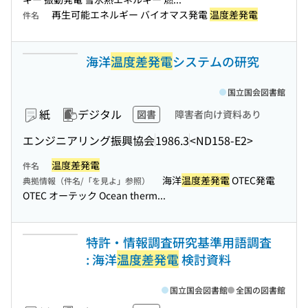
再生可能エネルギー バイオマス発電
温度差発電
件名
海洋
温度差発電
システムの研究
国立国会図書館
紙
デジタル
図書
障害者向け資料あり
エンジニアリング振興協会
1986.3
<ND158-E2>
温度差発電
件名
海洋
温度差発電
OTEC発電
典拠情報（件名/「を見よ」参照）
OTEC オーテック Ocean therm...
特許・情報調査研究基準用語調査
: 海洋
温度差発電
検討資料
国立国会図書館
全国の図書館