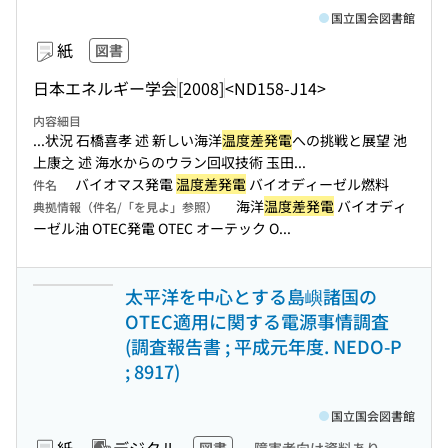
国立国会図書館
紙
図書
日本エネルギー学会
[2008]
<ND158-J14>
内容細目
...状況 石橋喜孝 述 新しい海洋
温度差発電
への挑戦と展望 池
上康之 述 海水からのウラン回収技術 玉田...
バイオマス発電
温度差発電
バイオディーゼル燃料
件名
海洋
温度差発電
バイオディ
典拠情報（件名/「を見よ」参照）
ーゼル油 OTEC発電 OTEC オーテック O...
太平洋を中心とする島嶼諸国の
OTEC適用に関する電源事情調査
(調査報告書 ; 平成元年度. NEDO-P
; 8917)
国立国会図書館