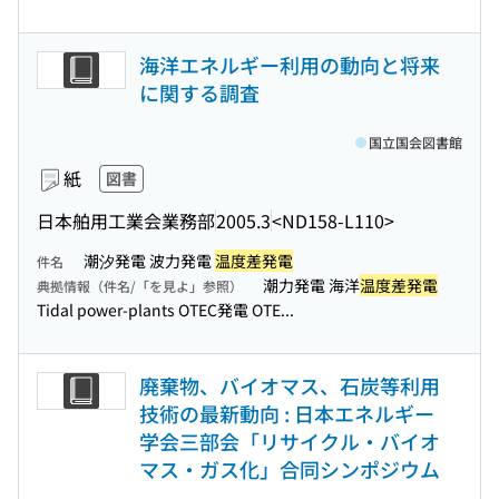
海洋エネルギー利用の動向と将来
に関する調査
国立国会図書館
紙
図書
日本舶用工業会業務部
2005.3
<ND158-L110>
潮汐発電 波力発電
温度差発電
件名
潮力発電 海洋
温度差発電
典拠情報（件名/「を見よ」参照）
Tidal power-plants OTEC発電 OTE...
廃棄物、バイオマス、石炭等利用
技術の最新動向 : 日本エネルギー
学会三部会「リサイクル・バイオ
マス・ガス化」合同シンポジウム