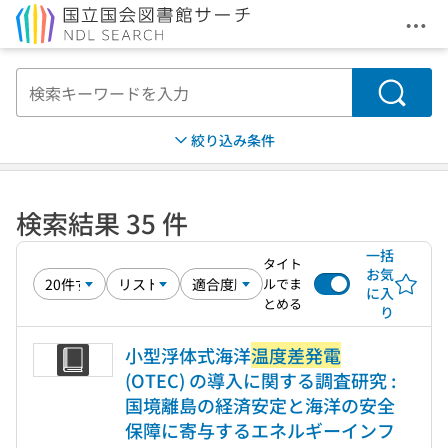
メニ
本文へ移動
検索
絞り込み条件
検索結果 35 件
一括
タイト
お気
ルでま
に入
とめる
り
小型浮体式海洋
温度差発電
(OTEC) の導入に関する調査研究 :
国境離島の経済安定と海洋の安全
保障に寄与するエネルギーインフ