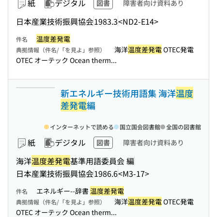
紙
デジタル
図書
障害者向け資料あり
日本産業技術振興協会
1983.3
<ND2-E14>
温度差発電
件名
海洋
温度差発電
OTEC発電
典拠情報（件名/「を見よ」参照）
OTEC オーテック Ocean therm...
新エネルギー技術用語集 海洋
温度
差発電
編
インターネットで読める
国立国会図書館
全国の図書館
紙
デジタル
図書
障害者向け資料あり
海洋
温度差発電
基準用語委員会 編
日本産業技術振興協会
1986.6
<M3-17>
エネルギー--辞書
温度差発電
件名
海洋
温度差発電
OTEC発電
典拠情報（件名/「を見よ」参照）
OTEC オーテック Ocean therm...