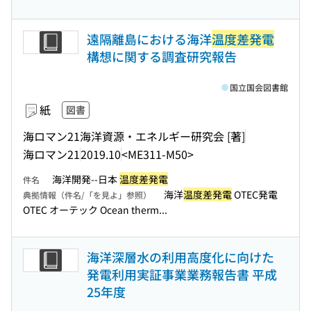
遠隔離島における海洋
温度差発電
構想に関する調査研究報告
国立国会図書館
紙
図書
海ロマン21海洋資源・エネルギー研究会 [著]
海ロマン21
2019.10
<ME311-M50>
海洋開発--日本
温度差発電
件名
海洋
温度差発電
OTEC発電
典拠情報（件名/「を見よ」参照）
OTEC オーテック Ocean therm...
海洋深層水の利用高度化に向けた
発電利用実証事業業務報告書 平成
25年度