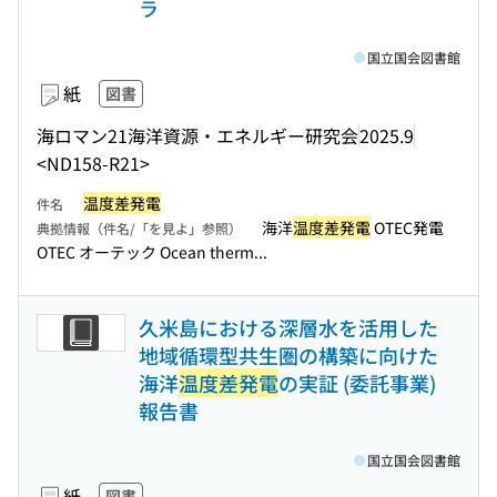
ラ
国立国会図書館
紙
図書
海ロマン21海洋資源・エネルギー研究会
2025.9
<ND158-R21>
温度差発電
件名
海洋
温度差発電
OTEC発電
典拠情報（件名/「を見よ」参照）
OTEC オーテック Ocean therm...
久米島における深層水を活用した
地域循環型共生圏の構築に向けた
海洋
温度差発電
の実証 (委託事業)
報告書
国立国会図書館
紙
図書