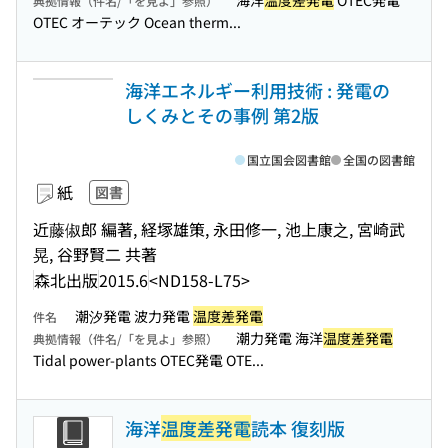
海洋
温度差発電
OTEC発電
典拠情報（件名/「を見よ」参照）
OTEC オーテック Ocean therm...
海洋エネルギー利用技術 : 発電の
しくみとその事例 第2版
国立国会図書館
全国の図書館
紙
図書
近藤俶郎 編著, 経塚雄策, 永田修一, 池上康之, 宮崎武
晃, 谷野賢二 共著
森北出版
2015.6
<ND158-L75>
潮汐発電 波力発電
温度差発電
件名
潮力発電 海洋
温度差発電
典拠情報（件名/「を見よ」参照）
Tidal power-plants OTEC発電 OTE...
海洋
温度差発電
読本 復刻版