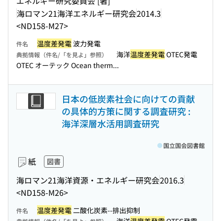
エネルギー研究委員会 [著]
海ロマン21海洋エネルギー研究会
2014.3
<ND158-M27>
温度差発電
波力発電
件名
海洋
温度差発電
OTEC発電
典拠情報（件名/「を見よ」参照）
OTEC オーテック Ocean therm...
日本の低炭素社会に向けての貢献
の具体的方策に関する調査研究 :
海洋深層水活用調査研究
国立国会図書館
紙
図書
海ロマン21海洋資源・エネルギー研究会
2016.3
<ND158-M26>
温度差発電
二酸化炭素--排出抑制
件名