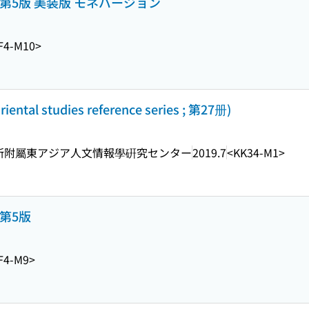
第5版 美装版 モネバージョン
F4-M10>
l studies reference series ; 第27册)
所附屬東アジア人文情報學硏究センター
2019.7
<KK34-M1>
第5版
F4-M9>