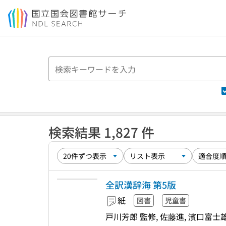
本文へ移動
検索結果 1,827 件
全訳漢辞海 第5版
紙
図書
児童書
戸川芳郎 監修, 佐藤進, 濱口富士雄