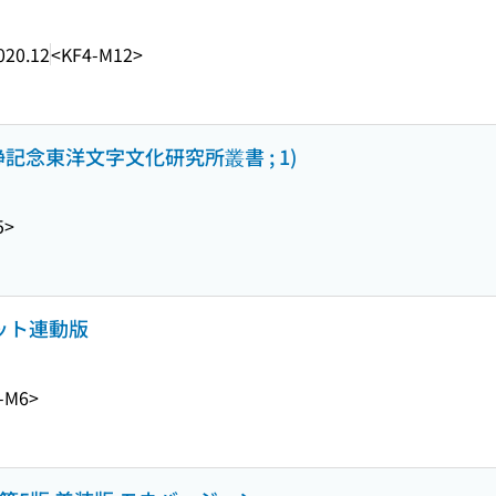
020.12
<KF4-M12>
記念東洋文字文化研究所叢書 ; 1)
5>
ネット連動版
-M6>