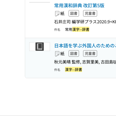
常用漢和辞典 改訂第5版
紙
図書
児童書
石井庄司 編
学研プラス
2020.9
<K
常用
漢字--辞書
件名
日本語を学ぶ外国人のためのこ
紙
図書
児童書
秋元美晴 監修, 志賀里美, 古田島聡
漢字--辞書
件名