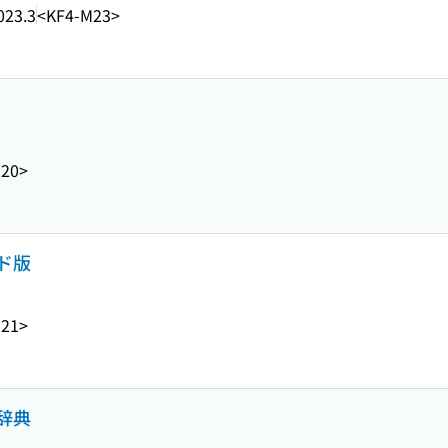
023.3
<KF4-M23>
M20>
ド版
M21>
辞典