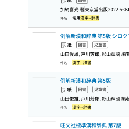
紙
図書
加納喜光 著
東京堂出版
2022.6
<K
常用
漢字--辞書
件名
例解新漢和辞典 第5版 シロク
紙
図書
児童書
山田俊雄, 戸川芳郎, 影山輝國 編
漢字--辞書
件名
例解新漢和辞典 第5版
紙
図書
児童書
山田俊雄, 戸川芳郎, 影山輝國 編
漢字--辞書
件名
旺文社標準漢和辞典 第7版