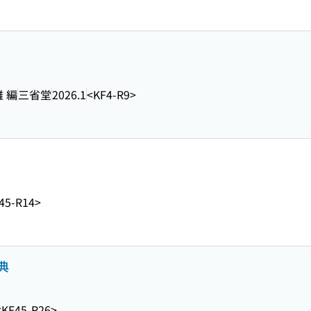
 編
三省堂
2026.1
<KF4-R9>
45-R14>
典
<KF45-R26>