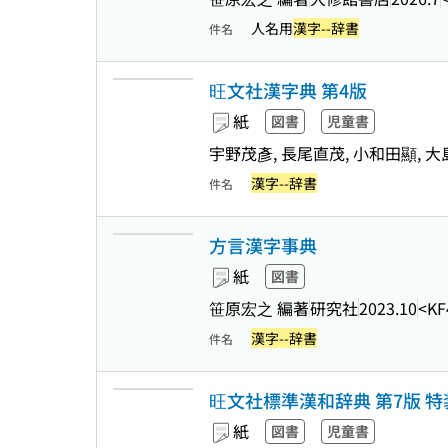
人名用
漢字--辞書
件名
旺文社漢字典 第4版
紙
図書
児童書
宇野茂彥, 長尾直茂, 小和田顯, 大
漢字--辞書
件名
方言漢字事典
紙
図書
笹原宏之 編著
研究社
2023.10
<KF
漢字--辞書
件名
旺文社標準漢和辞典 第7版 特
紙
図書
児童書