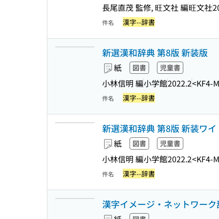
長尾直茂 監修, 旺文社 編
旺文社
2
漢字--辞書
件名
新選漢和辞典 第8版 新装版
紙
図書
児童書
小林信明 編
小学館
2022.2
<KF4-
漢字--辞書
件名
新選漢和辞典 第8版 新装ワイ
紙
図書
児童書
小林信明 編
小学館
2022.2
<KF4-
漢字--辞書
件名
漢字イメージ・ネットワーク