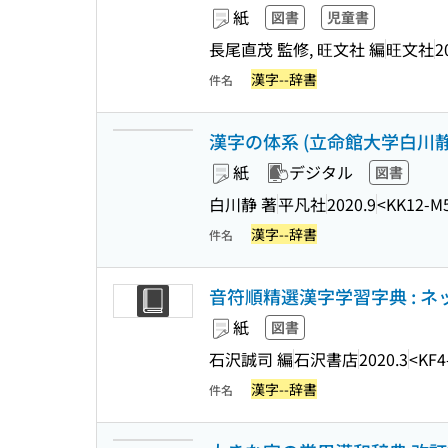
紙
図書
児童書
長尾直茂 監修, 旺文社 編
旺文社
2
漢字--辞書
件名
漢字の体系 (立命館大学白川静
紙
デジタル
図書
白川静 著
平凡社
2020.9
<KK12-M
漢字--辞書
件名
音符順精選漢字学習字典 : 
紙
図書
石沢誠司 編
石沢書店
2020.3
<KF4
漢字--辞書
件名