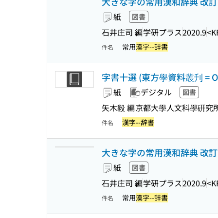
大きな字の常用漢和辞典 改訂
紙
図書
石井庄司 編
学研プラス
2020.9
<K
常用
漢字--辞書
件名
字書十選 (東方學資料叢刋 = Orienta
紙
デジタル
図書
矢木毅 編
京都大學人文科學硏究
漢字--辞書
件名
大きな字の常用漢和辞典 改訂
紙
図書
石井庄司 編
学研プラス
2020.9
<K
常用
漢字--辞書
件名