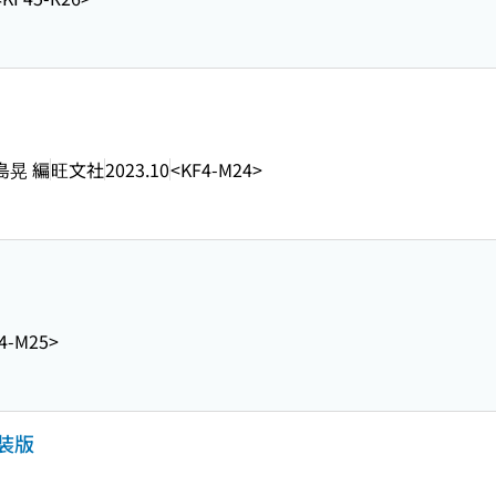
島晃 編
旺文社
2023.10
<KF4-M24>
4-M25>
装版