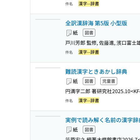
漢字--辞書
件名
全訳漢辞海 第5版 小型版
紙
図書
戸川芳郎 監修, 佐藤進, 濱口富士雄
漢字--辞書
件名
難読漢字ときあかし辞典
紙
図書
児童書
円満字二郎 著
研究社
2025.10
<KF
漢字--辞書
件名
実例で読み解く名前の漢字辞
紙
図書
笹原宏之 編著
大修館書店
2026.7