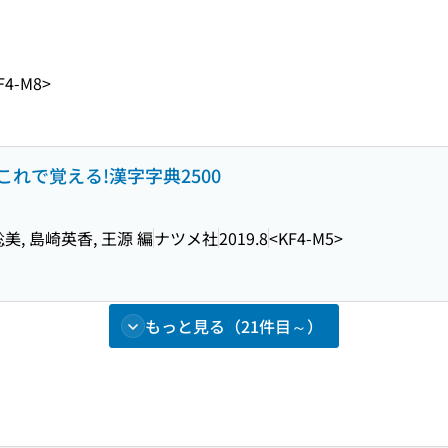
F4-M8>
れで覚える!漢字字典2500
美, 島崎英香, 王源 編
ナツメ社
2019.8
<KF4-M5>
もっと見る（21件目～）