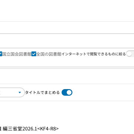
国立国会図書館
全国の図書館
インターネットで閲覧できるものに絞る
タイトルでまとめる
 編
三省堂
2026.1
<KF4-R8>