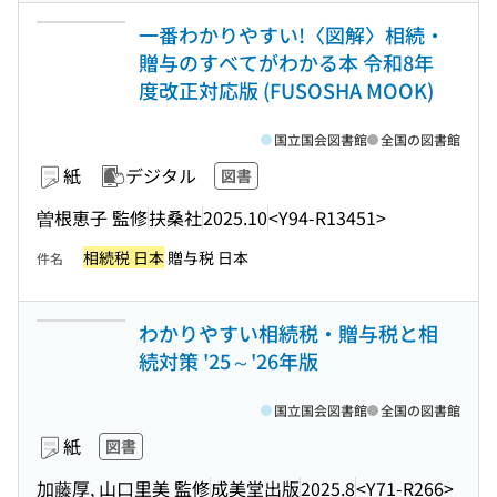
一番わかりやすい!〈図解〉相続・
贈与のすべてがわかる本 令和8年
度改正対応版 (FUSOSHA MOOK)
国立国会図書館
全国の図書館
紙
デジタル
図書
曽根恵子 監修
扶桑社
2025.10
<Y94-R13451>
相続税 日本
贈与税 日本
件名
わかりやすい相続税・贈与税と相
続対策 '25～'26年版
国立国会図書館
全国の図書館
紙
図書
加藤厚, 山口里美 監修
成美堂出版
2025.8
<Y71-R266>