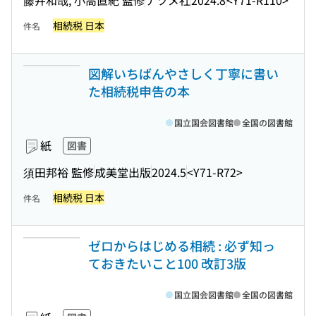
相続税 日本
件名
図解いちばんやさしく丁寧に書い
た相続税申告の本
国立国会図書館
全国の図書館
紙
図書
須田邦裕 監修
成美堂出版
2024.5
<Y71-R72>
相続税 日本
件名
ゼロからはじめる相続 : 必ず知っ
ておきたいこと100 改訂3版
国立国会図書館
全国の図書館