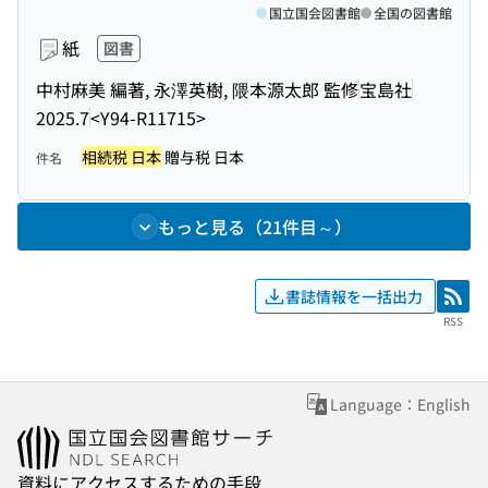
国立国会図書館
全国の図書館
紙
図書
中村麻美 編著, 永澤英樹, 隈本源太郎 監修
宝島社
2025.7
<Y94-R11715>
相続税 日本
贈与税 日本
件名
もっと見る（21件目～）
書誌情報を一括出力
RSS
RSS
Language：English
資料にアクセスするための手段