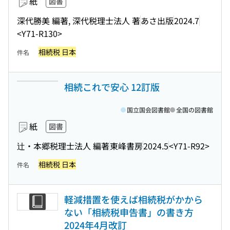
紙
図書
深代勝美 編著, 深代税理士法人 著
あさ出版
2024.7
<Y71-R130>
相続税 日本
件名
相続これで安心 12訂版
国立国会図書館
全国の図書館
紙
図書
辻・本郷税理士法人 編著
東峰書房
2024.5
<Y71-R92>
相続税 日本
件名
軽減措置を使えば相続税がかから
ない「相続税申告書」の書き方
2024年4月改訂