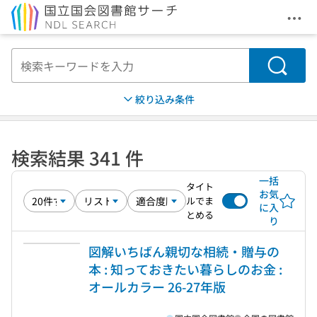
メニ
本文へ移動
検索
絞り込み条件
検索結果 341 件
一括
タイト
お気
ルでま
に入
とめる
り
図解いちばん親切な相続・贈与の
本 : 知っておきたい暮らしのお金 :
オールカラー 26-27年版