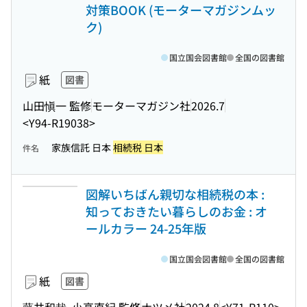
対策BOOK (モーターマガジンムッ
ク)
国立国会図書館
全国の図書館
紙
図書
山田愼一 監修
モーターマガジン社
2026.7
<Y94-R19038>
家族信託 日本
相続税 日本
件名
図解いちばん親切な相続税の本 :
知っておきたい暮らしのお金 : オ
ールカラー 24-25年版
国立国会図書館
全国の図書館
紙
図書
藤井和哉, 小高直紀 監修
ナツメ社
2024.8
<Y71-R110>