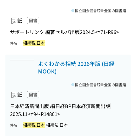
国立国会図書館
全国の図書館
紙
図書
サポートリンク 編著
セルバ出版
2024.5
<Y71-R96>
相続税 日本
件名
よくわかる相続 2026年版 (日経
MOOK)
国立国会図書館
全国の図書館
紙
図書
日本経済新聞出版 編
日経BP日本経済新聞出版
2025.11
<Y94-R14801>
相続税 日本
相続法 日本
件名