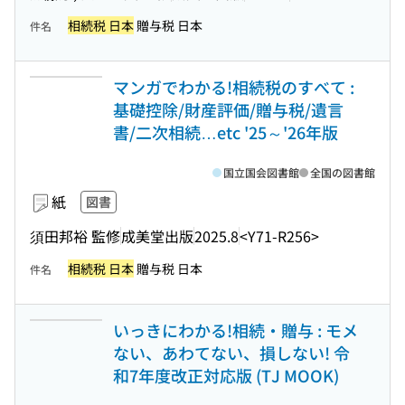
相続税 日本
贈与税 日本
件名
マンガでわかる!相続税のすべて :
基礎控除/財産評価/贈与税/遺言
書/二次相続…etc '25～'26年版
国立国会図書館
全国の図書館
紙
図書
須田邦裕 監修
成美堂出版
2025.8
<Y71-R256>
相続税 日本
贈与税 日本
件名
いっきにわかる!相続・贈与 : モメ
ない、あわてない、損しない! 令
和7年度改正対応版 (TJ MOOK)