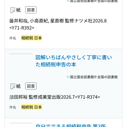
国立国会図書館
全国の図書館
紙
図書
藤井和哉, 小高直紀, 星直樹 監修
ナツメ社
2026.8
<Y71-R392>
相続税 日本
件名
図解いちばんやさしく丁寧に書い
た相続税申告の本
国立国会図書館
全国の図書館
紙
図書
須田邦裕 監修
成美堂出版
2026.7
<Y71-R374>
相続税 日本
件名
自分でできる相続税申告 第3版