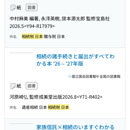
紙
図書
中村麻美 編著, 永澤英樹, 隈本源太郎 監修
宝島社
2026.5
<Y94-R17979>
相続税 日本
贈与税 日本
件名
相続の諸手続きと届出がすべてわ
かる本 '26～'27年版
国立国会図書館
全国の図書館
紙
図書
河原崎弘 監修
成美堂出版
2026.8
<Y71-R402>
遺産相続 日本
相続税 日本
件名
家族信託×相続のいますぐわかる