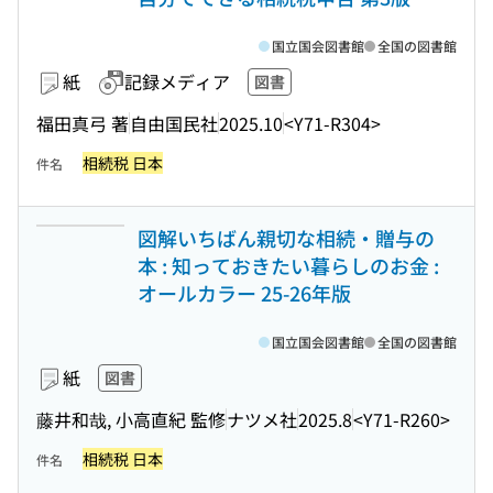
国立国会図書館
全国の図書館
紙
記録メディア
図書
福田真弓 著
自由国民社
2025.10
<Y71-R304>
相続税 日本
件名
図解いちばん親切な相続・贈与の
本 : 知っておきたい暮らしのお金 :
オールカラー 25-26年版
国立国会図書館
全国の図書館
紙
図書
藤井和哉, 小高直紀 監修
ナツメ社
2025.8
<Y71-R260>
相続税 日本
件名