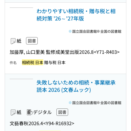
わかりやすい相続税・贈与税と相
続対策 '26～'27年版
国立国会図書館
全国の図書館
紙
図書
加藤厚, 山口里美 監修
成美堂出版
2026.8
<Y71-R403>
相続税 日本
贈与税 日本
件名
失敗しないための相続・事業継承
読本 2026 (文春ムック)
国立国会図書館
全国の図書館
紙
デジタル
図書
文藝春秋
2026.4
<Y94-R16932>