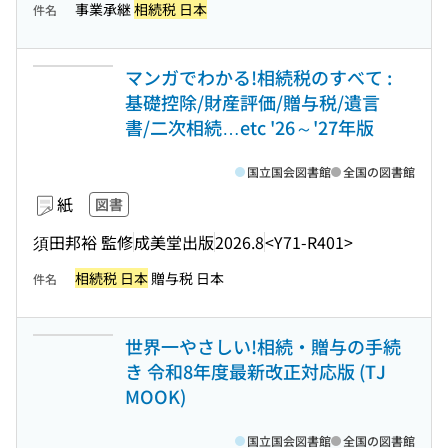
事業承継
相続税 日本
件名
マンガでわかる!相続税のすべて :
基礎控除/財産評価/贈与税/遺言
書/二次相続…etc '26～'27年版
国立国会図書館
全国の図書館
紙
図書
須田邦裕 監修
成美堂出版
2026.8
<Y71-R401>
相続税 日本
贈与税 日本
件名
世界一やさしい!相続・贈与の手続
き 令和8年度最新改正対応版 (TJ
MOOK)
国立国会図書館
全国の図書館