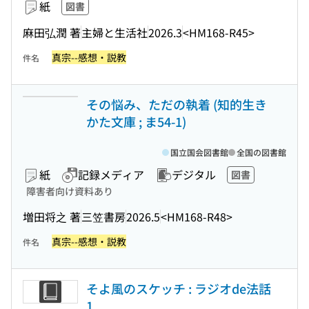
紙
図書
麻田弘潤 著
主婦と生活社
2026.3
<HM168-R45>
真宗--感想・説教
件名
その悩み、ただの執着 (知的生き
かた文庫 ; ま54-1)
国立国会図書館
全国の図書館
紙
記録メディア
デジタル
図書
障害者向け資料あり
増田将之 著
三笠書房
2026.5
<HM168-R48>
真宗--感想・説教
件名
そよ風のスケッチ : ラジオde法話
1