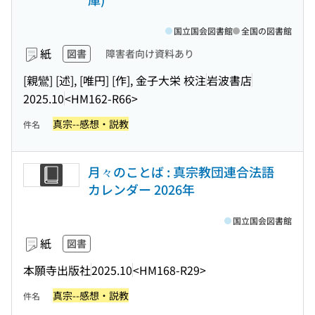
国立国会図書館
全国の図書館
紙
図書
障害者向け資料あり
[親鸞] [述], [唯円] [作], 金子大栄 校注
岩波書店
2025.10
<HM162-R66>
真宗--感想・説教
件名
月々のことば : 真宗教団連合法語
カレンダー 2026年
国立国会図書館
紙
図書
本願寺出版社
2025.10
<HM168-R29>
真宗--感想・説教
件名