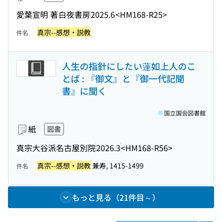
愛葉宣明 著
白夜書房
2025.6
<HM168-R25>
真宗--感想・説教
件名
人生の指針にしたい蓮如上人のこ
とば : 『御文』と『御一代記聞
書』に聞く
国立国会図書館
紙
図書
真宗大谷派名古屋別院
2026.3
<HM168-R56>
真宗--感想・説教
兼寿, 1415-1499
件名
もっと見る（21件目～）