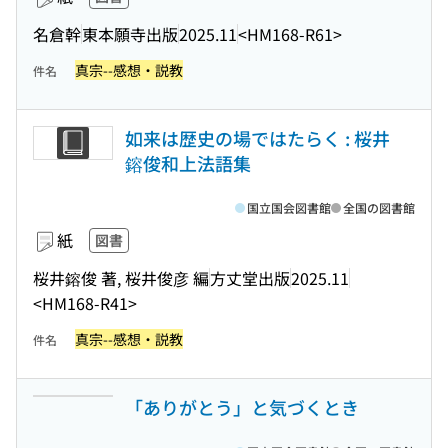
名倉幹
東本願寺出版
2025.11
<HM168-R61>
真宗--感想・説教
件名
如来は歴史の場ではたらく : 桜井
鎔俊和上法語集
国立国会図書館
全国の図書館
紙
図書
桜井鎔俊 著, 桜井俊彦 編
方丈堂出版
2025.11
<HM168-R41>
真宗--感想・説教
件名
「ありがとう」と気づくとき