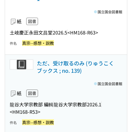
国立国会図書館
紙
図書
土岐慶正
永田文昌堂
2026.5
<HM168-R63>
真宗--感想・説教
件名
ただ、受け取るのみ (りゅうこく
ブックス ; no. 139)
国立国会図書館
紙
図書
龍谷大学宗教部 編輯
龍谷大学宗教部
2026.1
<HM168-R53>
真宗--感想・説教
件名