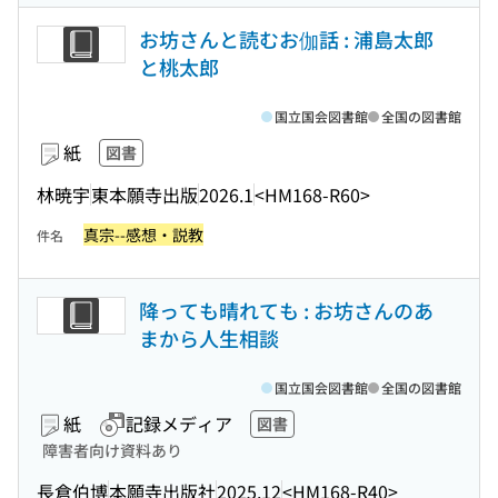
お坊さんと読むお伽話 : 浦島太郎
と桃太郎
国立国会図書館
全国の図書館
紙
図書
林暁宇
東本願寺出版
2026.1
<HM168-R60>
真宗--感想・説教
件名
降っても晴れても : お坊さんのあ
まから人生相談
国立国会図書館
全国の図書館
紙
記録メディア
図書
障害者向け資料あり
長倉伯博
本願寺出版社
2025.12
<HM168-R40>