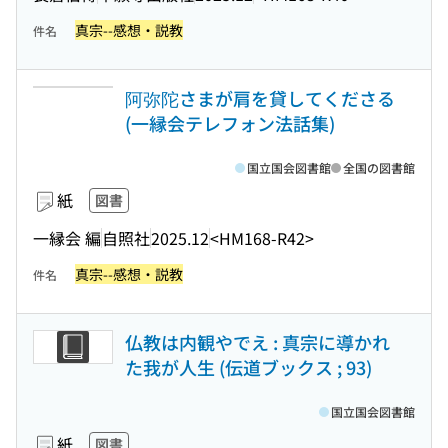
真宗--感想・説教
件名
阿弥陀さまが肩を貸してくださる
(一縁会テレフォン法話集)
国立国会図書館
全国の図書館
紙
図書
一縁会 編
自照社
2025.12
<HM168-R42>
真宗--感想・説教
件名
仏教は内観やでえ : 真宗に導かれ
た我が人生 (伝道ブックス ; 93)
国立国会図書館
紙
図書