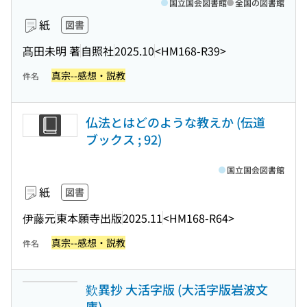
国立国会図書館
全国の図書館
紙
図書
髙田未明 著
自照社
2025.10
<HM168-R39>
真宗--感想・説教
件名
仏法とはどのような教えか (伝道
ブックス ; 92)
国立国会図書館
紙
図書
伊藤元
東本願寺出版
2025.11
<HM168-R64>
真宗--感想・説教
件名
歎異抄 大活字版 (大活字版岩波文
庫)