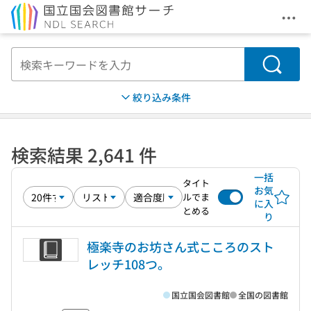
メニ
本文へ移動
検索
絞り込み条件
検索結果 2,641 件
一括
タイト
お気
ルでま
に入
とめる
り
極楽寺のお坊さん式こころのスト
レッチ108つ。
国立国会図書館
全国の図書館