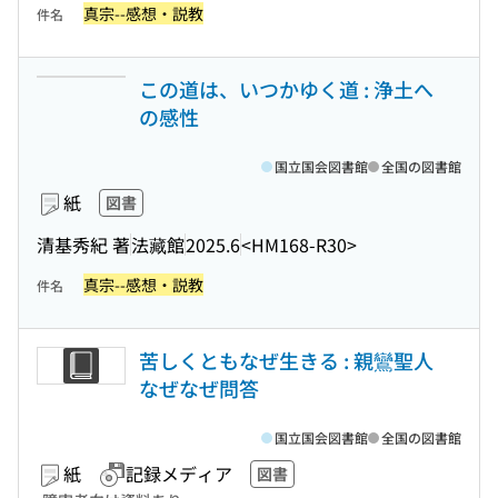
真宗--感想・説教
件名
この道は、いつかゆく道 : 浄土へ
の感性
国立国会図書館
全国の図書館
紙
図書
清基秀紀 著
法藏館
2025.6
<HM168-R30>
真宗--感想・説教
件名
苦しくともなぜ生きる : 親鸞聖人
なぜなぜ問答
国立国会図書館
全国の図書館
紙
記録メディア
図書