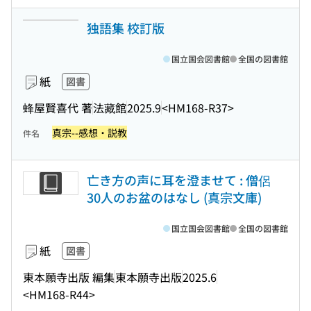
独語集 校訂版
国立国会図書館
全国の図書館
紙
図書
蜂屋賢喜代 著
法藏館
2025.9
<HM168-R37>
真宗--感想・説教
件名
亡き方の声に耳を澄ませて : 僧侶
30人のお盆のはなし (真宗文庫)
国立国会図書館
全国の図書館
紙
図書
東本願寺出版 編集
東本願寺出版
2025.6
<HM168-R44>