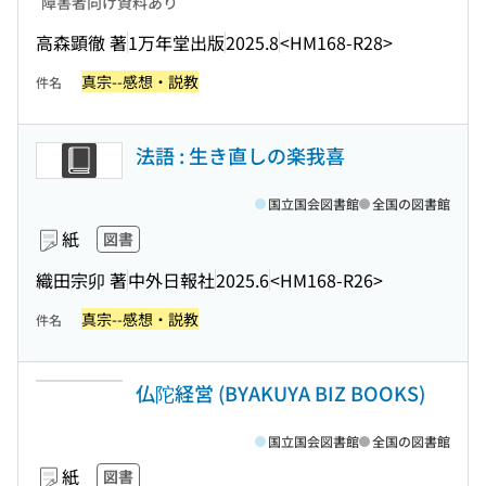
障害者向け資料あり
高森顕徹 著
1万年堂出版
2025.8
<HM168-R28>
真宗--感想・説教
件名
法語 : 生き直しの楽我喜
国立国会図書館
全国の図書館
紙
図書
織田宗卯 著
中外日報社
2025.6
<HM168-R26>
真宗--感想・説教
件名
仏陀経営 (BYAKUYA BIZ BOOKS)
国立国会図書館
全国の図書館
紙
図書