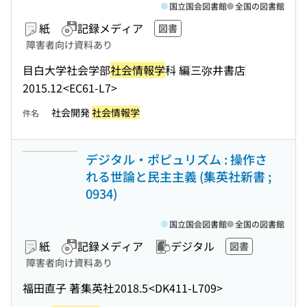
国立国会図書館
全国の図書館
紙
記録メディア
図書
障害者向け資料あり
目白大学社会学部
社会情報学
科 編
三弥井書店
2015.12
<EC61-L7>
社会開発
社会情報学
件名
デジタル・ポピュリズム : 操作さ
れる世論と民主主義 (集英社新書 ;
0934)
国立国会図書館
全国の図書館
紙
記録メディア
デジタル
図書
障害者向け資料あり
福田直子 著
集英社
2018.5
<DK411-L709>