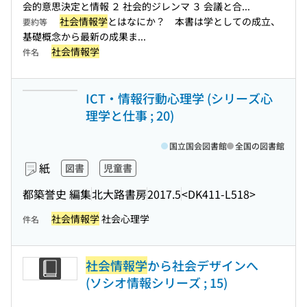
会的意思決定と情報 ２ 社会的ジレンマ ３ 会議と合...
社会情報学
とはなにか？ 本書は学としての成立、
要約等
基礎概念から最新の成果ま...
社会情報学
件名
ICT・情報行動心理学 (シリーズ心
理学と仕事 ; 20)
国立国会図書館
全国の図書館
紙
図書
児童書
都築誉史 編集
北大路書房
2017.5
<DK411-L518>
社会情報学
社会心理学
件名
社会情報学
から社会デザインへ
(ソシオ情報シリーズ ; 15)