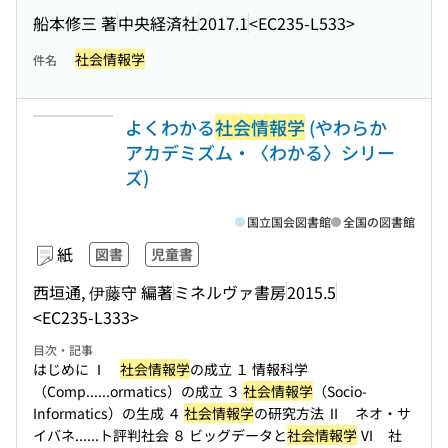
船本修三 著
中央経済社
2017.1
<EC235-L533>
社会情報学
件名
よくわかる
社会情報学
(やわらか
アカデミズム・〈わかる〉シリー
ズ)
国立国会図書館
全国の図書館
紙
図書
児童書
西垣通, 伊藤守 編著
ミネルヴァ書房
2015.5
<EC235-L333>
目次・記事
はじめに Ⅰ
社会情報学
の成立 １ 情報科学
（Comp...
...ormatics）の成立 ３
社会情報学
（Socio-
Informatics）の生成 ４
社会情報学
の研究方法 Ⅱ ネオ・サ
イバネ...
...ト評判社会 ８ ビッグデータと
社会情報学
Ⅵ 社