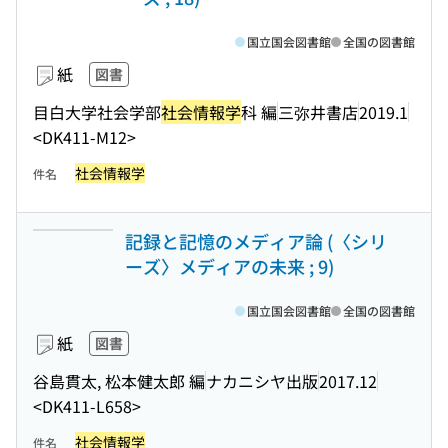
国立国会図書館
全国の図書館
紙
図書
目白大学社会学部
社会情報学
科 編
三弥井書店
2019.1
<DK411-M12>
社会情報学
件名
記録と記憶のメディア論 (〈シリ
ーズ〉メディアの未来 ; 9)
国立国会図書館
全国の図書館
紙
図書
谷島貫太, 松本健太郎 編
ナカニシヤ出版
2017.12
<DK411-L658>
社会情報学
件名