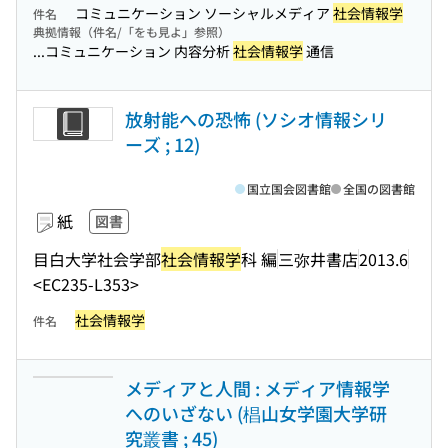
コミュニケーション ソーシャルメディア
社会情報学
件名
典拠情報（件名/「をも見よ」参照）
...コミュニケーション 内容分析
社会情報学
通信
放射能への恐怖 (ソシオ情報シリ
ーズ ; 12)
国立国会図書館
全国の図書館
紙
図書
目白大学社会学部
社会情報学
科 編
三弥井書店
2013.6
<EC235-L353>
社会情報学
件名
メディアと人間 : メディア情報学
へのいざない (椙山女学園大学研
究叢書 ; 45)