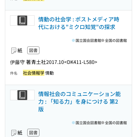
情動の社会学 : ポストメディア時
代における"ミクロ知覚"の探求
国立国会図書館
全国の図書館
紙
図書
伊藤守 著
青土社
2017.10
<DK411-L580>
社会情報学
情動
件名
情報社会のコミュニケーション能
力 : 「知る力」を身につける 第2
版
国立国会図書館
全国の図書館
紙
図書