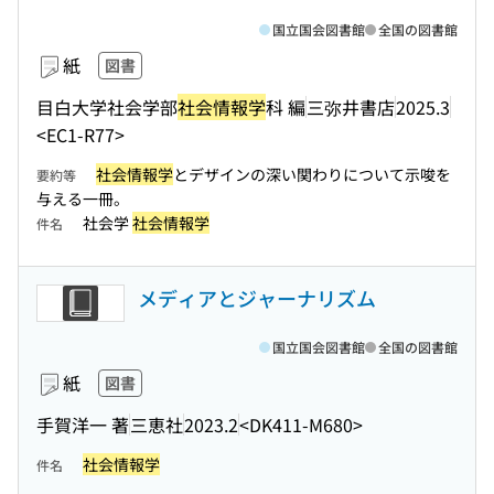
国立国会図書館
全国の図書館
紙
図書
目白大学社会学部
社会情報学
科 編
三弥井書店
2025.3
<EC1-R77>
社会情報学
とデザインの深い関わりについて示唆を
要約等
与える一冊。
社会学
社会情報学
件名
メディアとジャーナリズム
国立国会図書館
全国の図書館
紙
図書
手賀洋一 著
三恵社
2023.2
<DK411-M680>
社会情報学
件名