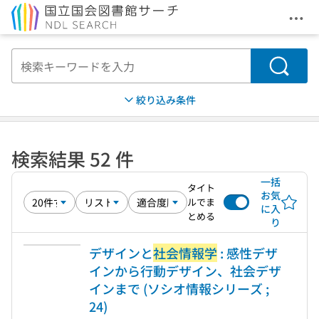
メニ
本文へ移動
検索
絞り込み条件
検索結果 52 件
一括
タイト
お気
ルでま
に入
とめる
り
デザインと
社会情報学
: 感性デザ
インから行動デザイン、社会デザ
インまで (ソシオ情報シリーズ ;
24)