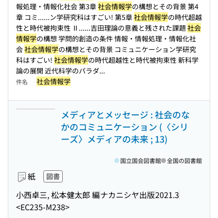
報処理・情報化社会 第3章
社会情報学
の構想とその背景 第4
章 コミ...
...ン学研究科はすごい! 第5章
社会情報学
の時代超越
性と時代被拘束性 Ⅱ...
...吉田理論の意義と残された課題
社会
情報学
の構想 学問的創造の条件 情報・情報処理・情報化社
会
社会情報学
の構想とその背景 コミュニケーション学研究
科はすごい!
社会情報学
の時代超越性と時代被拘束性 新科学
論の展開 近代科学のパラダ...
社会情報学
件名
メディアとメッセージ : 社会のな
かのコミュニケーション (〈シリ
ーズ〉メディアの未来 ; 13)
国立国会図書館
全国の図書館
紙
図書
小西卓三, 松本健太郎 編
ナカニシヤ出版
2021.3
<EC235-M238>