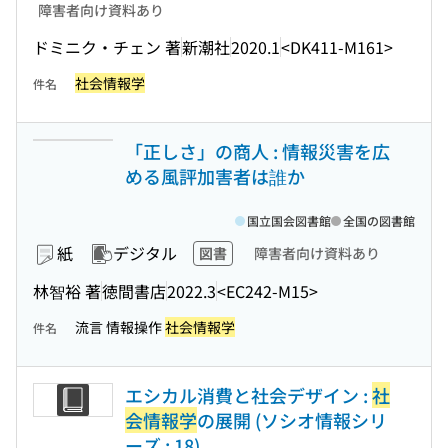
障害者向け資料あり
ドミニク・チェン 著
新潮社
2020.1
<DK411-M161>
社会情報学
件名
「正しさ」の商人 : 情報災害を広
める風評加害者は誰か
国立国会図書館
全国の図書館
紙
デジタル
図書
障害者向け資料あり
林智裕 著
徳間書店
2022.3
<EC242-M15>
流言 情報操作
社会情報学
件名
エシカル消費と社会デザイン :
社
会情報学
の展開 (ソシオ情報シリ
ーズ ; 18)