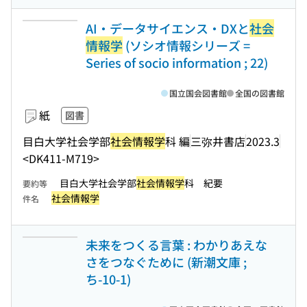
AI・データサイエンス・DXと
社会
情報学
(ソシオ情報シリーズ =
Series of socio information ; 22)
国立国会図書館
全国の図書館
紙
図書
目白大学社会学部
社会情報学
科 編
三弥井書店
2023.3
<DK411-M719>
目白大学社会学部
社会情報学
科 紀要
要約等
社会情報学
件名
未来をつくる言葉 : わかりあえな
さをつなぐために (新潮文庫 ;
ち-10-1)