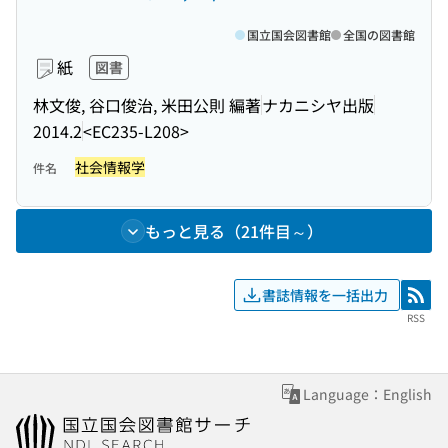
国立国会図書館
全国の図書館
紙
図書
林文俊, 谷口俊治, 米田公則 編著
ナカニシヤ出版
2014.2
<EC235-L208>
社会情報学
件名
もっと見る（21件目～）
書誌情報を一括出力
RSS
RSS
Language：English