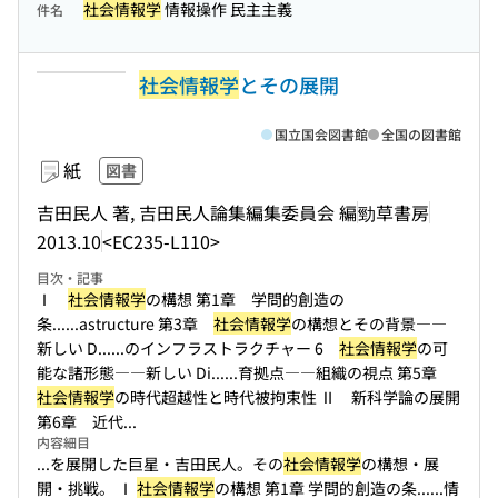
社会情報学
情報操作 民主主義
件名
社会情報学
とその展開
国立国会図書館
全国の図書館
紙
図書
吉田民人 著, 吉田民人論集編集委員会 編
勁草書房
2013.10
<EC235-L110>
目次・記事
Ⅰ
社会情報学
の構想 第1章 学問的創造の
条...
...astructure 第3章
社会情報学
の構想とその背景――
新しい D...
...のインフラストラクチャー 6
社会情報学
の可
能な諸形態――新しい Di...
...育拠点――組織の視点 第5章
社会情報学
の時代超越性と時代被拘束性 Ⅱ 新科学論の展開
第6章 近代...
内容細目
...を展開した巨星・吉田民人。その
社会情報学
の構想・展
開・挑戦。 Ⅰ
社会情報学
の構想 第1章 学問的創造の条...
...情