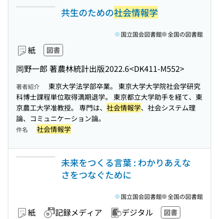
共生のための
社会情報学
国立国会図書館
全国の図書館
紙
図書
岡野一郎 著
農林統計出版
2022.6
<DK411-M552>
東京大学法学部卒業。 東京大学大学院社会学研究
著者紹介
科博士課程単位取得満期退学。 東京都立大学助手を経て、東
京農工大学准教授。 専門は、
社会情報学
、社会システム理
論、コミュニケーション論。
社会情報学
件名
未来をつくる言葉 : わかりあえな
さをつなぐために
国立国会図書館
全国の図書館
紙
記録メディア
デジタル
図書