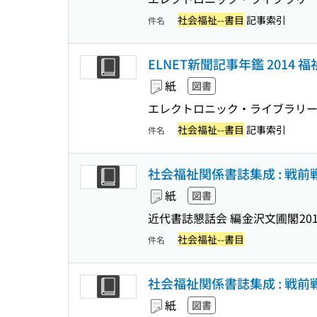
社会福祉--書目
記事索引
件名
ELNET新聞記事年鑑 2014 福祉
紙
図書
エレクトロニック・ライブラリー
社会福祉--書目
記事索引
件名
社会福祉関係書誌集成 : 戦前戦後
紙
図書
近代書誌懇話会 編
金沢文圃閣
201
社会福祉--書目
件名
社会福祉関係書誌集成 : 戦前戦後
紙
図書