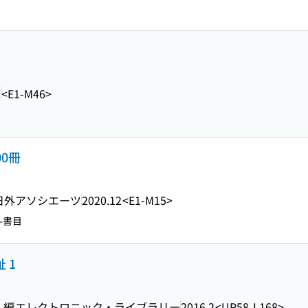
1
<E1-M46>
00冊
日外アソシエーツ
2020.12
<E1-M15>
-書目
 1
 編
エレクトロニック・ライブラリー
2016.2
<UP58-L168>