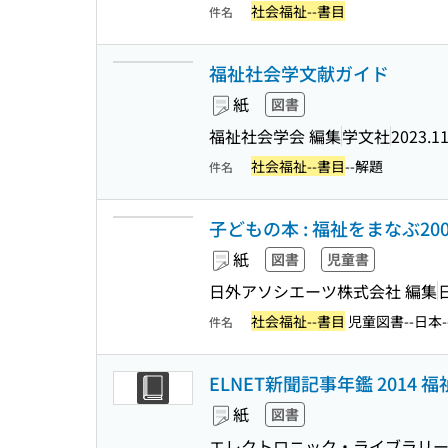
社会福祉--書目
件名
福祉社会学文献ガイド
紙
図書
福祉社会学会 編集
学文社
2023.1
社会福祉--書目
--解題
件名
子どもの本 : 福祉をまなぶ20
紙
図書
児童書
日外アソシエーツ株式会社 編集
社会福祉--書目
児童図書--日本-
件名
ELNET新聞記事年鑑 2014 福祉
紙
図書
エレクトロニック・ライブラリー