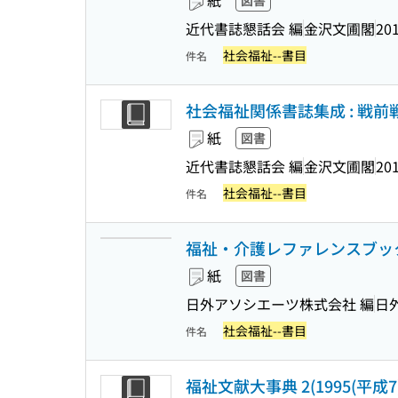
紙
図書
近代書誌懇話会 編
金沢文圃閣
201
社会福祉--書目
件名
社会福祉関係書誌集成 : 戦前戦後
紙
図書
近代書誌懇話会 編
金沢文圃閣
201
社会福祉--書目
件名
福祉・介護レファレンスブッ
紙
図書
日外アソシエーツ株式会社 編
日
社会福祉--書目
件名
福祉文献大事典 2(1995(平成7)