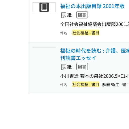
福祉の本出版目録 2001年版
紙
図書
全国社会福祉協議会出版部
2001.
社会福祉--書目
件名
福祉の時代を読む : 介護、医
刊読書エッセイ
紙
図書
小川吉造 著
本の泉社
2006.5
<E1-
社会福祉--書目
--解題 衛生--書
件名