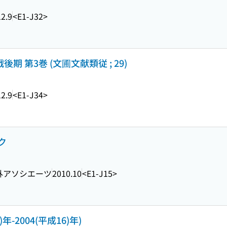
2.9
<E1-J32>
期 第3巻 (文圃文献類従 ; 29)
2.9
<E1-J34>
ク
外アソシエーツ
2010.10
<E1-J15>
年-2004(平成16)年)