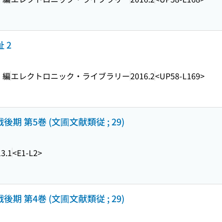
 2
 編
エレクトロニック・ライブラリー
2016.2
<UP58-L169>
期 第5巻 (文圃文献類従 ; 29)
3.1
<E1-L2>
期 第4巻 (文圃文献類従 ; 29)