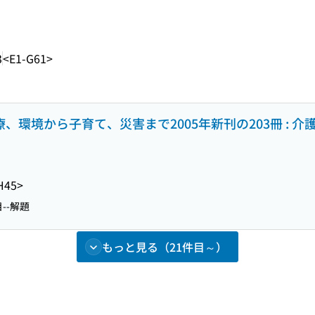
3
<E1-G61>
療、環境から子育て、災害まで2005年新刊の203冊 : 
H45>
目--解題
もっと見る（21件目～）