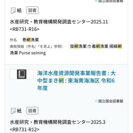
国立国会図書館
紙
図書
水産研究・教育機構開発調査センター
2025.11
<RB731-R16>
巻
網
漁業
件名
旋
網
漁業 巾着
網
漁業 揚繰
網
典拠情報（件名/「を見よ」参照）
漁業 Purse seining
海洋水産資源開発事業報告書 : 大
中型まき
網
: 東海黄海海区 令和6
年度
国立国会図書館
紙
図書
水産研究・教育機構開発調査センター
2025.3
<RB731-R12>