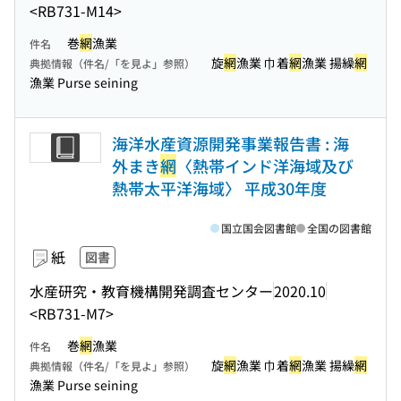
<RB731-M14>
巻
網
漁業
件名
旋
網
漁業 巾着
網
漁業 揚繰
網
典拠情報（件名/「を見よ」参照）
漁業 Purse seining
海洋水産資源開発事業報告書 : 海
外まき
網
〈熱帯インド洋海域及び
熱帯太平洋海域〉 平成30年度
国立国会図書館
全国の図書館
紙
図書
水産研究・教育機構開発調査センター
2020.10
<RB731-M7>
巻
網
漁業
件名
旋
網
漁業 巾着
網
漁業 揚繰
網
典拠情報（件名/「を見よ」参照）
漁業 Purse seining