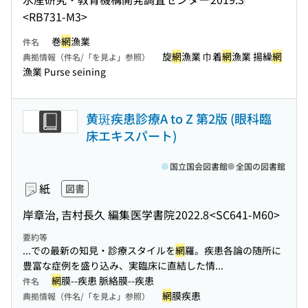
<RB731-M3>
巻
網
漁業
件名
旋
網
漁業 巾着
網
漁業 揚繰
網
典拠情報（件名/「を見よ」参照）
漁業 Purse seining
黄斑疾患診療A to Z 第2版 (眼科臨
床エキスパート)
国立国会図書館
全国の図書館
紙
図書
岸章治, 吉村長久 編集
医学書院
2022.8
<SC641-M60>
要約等
...での最新の知見・診療スタイルを
網
羅。疾患各論の随所に
豊富な症例を盛り込み、実臨床に直結した情...
網
膜--疾患 脈絡膜--疾患
件名
網
膜疾患
典拠情報（件名/「を見よ」参照）