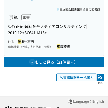
国立国会図書館
全国の図書館
紙
図書
板谷正紀 著
幻冬舎メディアコンサルティング
2019.12
<SC641-M16>
網
膜--疾患
件名
網
膜疾患
典拠情報（件名/「を見よ」参照）
もっと見る（21件目～）
書誌情報を一括出力
RSS
RSS
Language：English