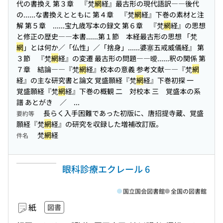
代の書換え 第３章 『梵
網
経』最古形の現代語訳――後代
の...
...な書換えとともに 第４章 『梵
網
経』下巻の素材と注
解 第５章 ...
...宝九歳写本の録文 第６章 『梵
網
経』の思想
と修正の歴史――本書...
...第１節 本経最古形の思想 「梵
網
」とは何か／「仏性」／「捨身」...
...婆塞五戒威儀経』 第
３節 『梵
網
経』の変遷 最古形の問題――曖...
...釈の関係 第
７章 結論――『梵
網
経』校本の意義 参考文献――『梵
網
経』の主な研究書と論文 覚盛願経『梵
網
経』下巻初探 一
覚盛願経『梵
網
経』下巻の概観 二 対校本 三 覚盛本の系
譜 あとがき ／ ...
長らく入手困難であった初版に、唐招提寺蔵、覚盛
要約等
願経『梵
網
経』の研究を収録した増補改訂版。
梵
網
経
件名
眼科診療エクレール 6
国立国会図書館
全国の図書館
紙
図書