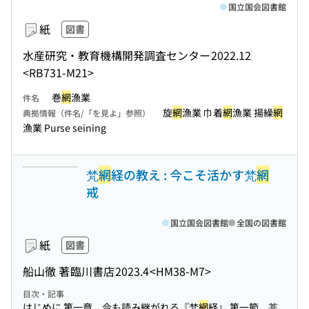
国立国会図書館
紙
図書
水産研究・教育機構開発調査センター
2022.12
<RB731-M21>
巻
網
漁業
件名
旋
網
漁業 巾着
網
漁業 揚繰
網
典拠情報（件名/「を見よ」参照）
漁業 Purse seining
梵
網
経の教え : 今こそ活かす梵
網
戒
国立国会図書館
全国の図書館
紙
図書
船山徹 著
臨川書店
2023.4
<HM38-M7>
目次・記事
はじめに 第一章 今も読み継がれる『梵
網
経』 第一節 菩