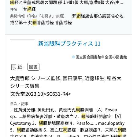
網
経と菩薩戒思想の問題 船山/徹‖著 大原/嘉豊‖著 大谷/由...
梵
網
経
件名
梵
網
経盧舍那仏説菩薩心地
典拠情報（件名/「を見よ」参照）
戒品第十 梵
網
菩薩戒経 菩薩戒経
新篇眼科プラクティス 11
国立国会図書館
全国の図書館
紙
図書
大鹿哲郎 シリーズ監修, 園田康平, 近藤峰生, 稲谷大
シリーズ編集
文光堂
2023.10
<SC631-R4>
目次・記事
...性黄斑分離､黄斑円孔、黄斑円孔
網
膜剥離 ［A］Fovea
sp...
...糖尿病黄斑浮腫・黄斑虚血 2．
網
膜静脈閉塞症 ［A］
Cystotomy 3．
網
膜動脈閉塞症 4．Parafo...
... maculopathy
5．
網
膜細動脈瘤 6．高血圧
網
膜症・脈絡膜症 7．未熟児
網
膜
症など 8．血液疾患 Ⅴ．P...
...athy 3．中心性漿液性脈絡
網
膜