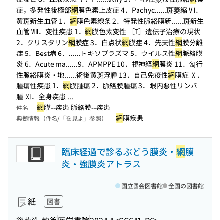
症，多発性後極部
網
膜色素上皮症 4．Pachyc...
...斑萎縮 Ⅶ．
黄斑新生血管 1．
網
膜色素線条 2．特発性脈絡膜新...
...斑新生
血管 Ⅷ．変性疾患 1．
網
膜色素変性 ［T］遺伝子治療の現状
2．クリスタリン
網
膜症 3．白点状
網
膜症 4．先天性
網
膜分離
症 5．Best病 6．...
...トキソプラズマ 5．ウイルス性
網
脈絡膜
炎 6．Acute ma...
...9．APMPPE 10．視神経
網
膜炎 11．匐行
性脈絡膜炎・地...
...術後黄斑浮腫 13．自己免疫性
網
膜症 Ⅹ．
腫瘍性疾患 1．
網
膜腫瘍 2．脈絡膜腫瘍 3．眼内悪性リンパ
腫 Ⅺ．全身疾患 ...
網
膜--疾患 脈絡膜--疾患
件名
網
膜疾患
典拠情報（件名/「を見よ」参照）
臨床経過で診るぶどう膜炎・
網
膜
炎・強膜炎アトラス
国立国会図書館
全国の図書館
紙
図書
後藤浩 執筆
医学書院
2024.4
<SC641-R6>