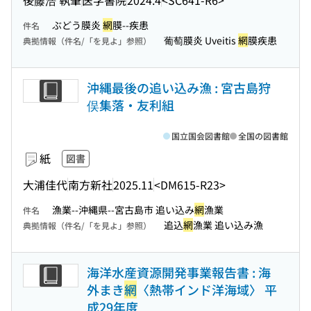
ぶどう膜炎
網
膜--疾患
件名
葡萄膜炎 Uveitis
網
膜疾患
典拠情報（件名/「を見よ」参照）
沖縄最後の追い込み漁 : 宮古島狩
俣集落・友利組
国立国会図書館
全国の図書館
紙
図書
大浦佳代
南方新社
2025.11
<DM615-R23>
漁業--沖縄県--宮古島市 追い込み
網
漁業
件名
追込
網
漁業 追い込み漁
典拠情報（件名/「を見よ」参照）
海洋水産資源開発事業報告書 : 海
外まき
網
〈熱帯インド洋海域〉 平
成29年度