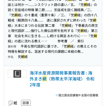
薩とは何か 一...
...ンスクリット語の違い／五、『梵
網
経』の
説く菩薩戒の特徴 第二節...
...、菩薩戒を説く諸経典／二、
『梵
網
経』の十重戒（重罪十条）／三、『梵
網
経』の四十八
軽戒（軽罪四十八条...
... 遂に漢訳されずに終わった『梵
網
経』大本にまつわる伝説 第二章 『梵
網
経』下巻最古の原文
と現代語訳 ...
...強行した廃仏毀釈を批判する『梵
網
経』 第三
章 社会を共に生きる...
...し続ける興渠 おわりに――『梵
網
経』の底に流れる教え―― 参考書 ／ 索引
平易な現代語訳に基づき、『梵
網
経』の教えとその
要約等
特徴を解説する。混迷する現代の課題に本経の教...
梵
網
経
件名
海洋水産資源開発事業報告書 : 海
外まき
網
〈熱帯太平洋海域〉 令和
2年度
国立国会図書館
全国の図書館
紙
図書