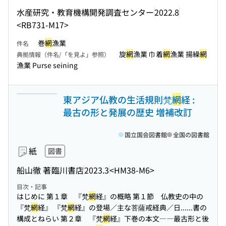
水産研究・教育機構開発調査センター
2022.8
<RB731-M17>
巻
網
漁業
件名
旋
網
漁業 巾着
網
漁業 揚繰
網
典拠情報（件名/「を見よ」参照）
漁業 Purse seining
東アジア仏教の生活規則梵
網
経 :
最古の形と発展の歴史 増補改訂
国立国会図書館
全国の図書館
紙
図書
船山徹 著
臨川書店
2023.3
<HM38-M6>
目次・記事
はじめに 第１章 『梵
網
経』の概略 第１節 仏教史の中の
『梵
網
経』 『梵
網
経』の登場／主な菩薩戒経典／日...
...書の
構成とねらい 第２章 『梵
網
経』下巻の本文――最古形と後