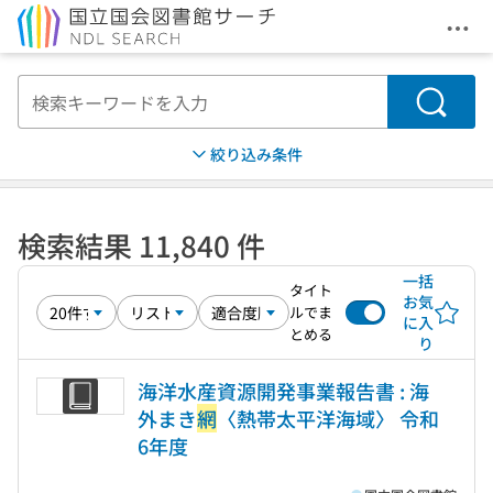
メニ
本文へ移動
検索
絞り込み条件
検索結果 11,840 件
一括
タイト
お気
ルでま
に入
とめる
り
海洋水産資源開発事業報告書 : 海
外まき
網
〈熱帯太平洋海域〉 令和
6年度