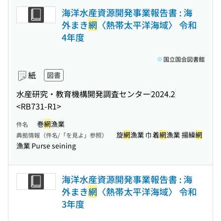
海洋水産資源開発事業報告書 : 海
外まき
網
〈熱帯太平洋海域〉 令和
4年度
国立国会図書館
紙
図書
水産研究・教育機構開発調査センター
2024.2
<RB731-R1>
巻
網
漁業
件名
旋
網
漁業 巾着
網
漁業 揚繰
網
典拠情報（件名/「を見よ」参照）
漁業 Purse seining
海洋水産資源開発事業報告書 : 海
外まき
網
〈熱帯太平洋海域〉 令和
3年度