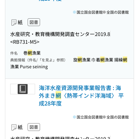
国立国会図書館
全国の図書館
紙
図書
水産研究・教育機構開発調査センター
2019.8
<RB731-M5>
巻
網
漁業
件名
旋
網
漁業 巾着
網
漁業 揚繰
網
典拠情報（件名/「を見よ」参照）
漁業 Purse seining
海洋水産資源開発事業報告書 : 海
外まき
網
〈熱帯インド洋海域〉 平
成28年度
国立国会図書館
全国の図書館
紙
図書
水産研究・教育機構開発調査センター
2019.3