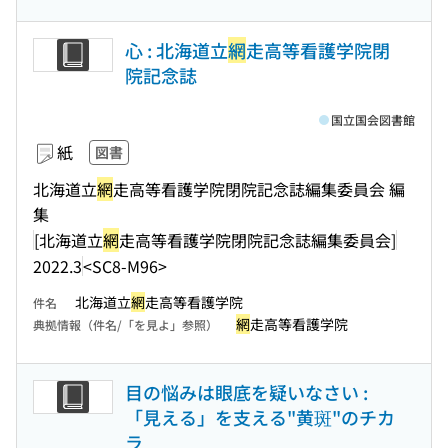
心 : 北海道立
網
走高等看護学院閉
院記念誌
国立国会図書館
紙
図書
北海道立
網
走高等看護学院閉院記念誌編集委員会 編
集
[北海道立
網
走高等看護学院閉院記念誌編集委員会]
2022.3
<SC8-M96>
北海道立
網
走高等看護学院
件名
網
走高等看護学院
典拠情報（件名/「を見よ」参照）
目の悩みは眼底を疑いなさい :
「見える」を支える"黄斑"のチカ
ラ