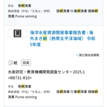
巻
網
漁業
件名
旋
網
漁業 巾着
網
漁業 揚繰
網
典拠情報（件名/「を見よ」参照）
漁業 Purse seining
海洋水産資源開発事業報告書 : 海
外まき
網
〈熱帯太平洋海域〉 令和
5年度
国立国会図書館
紙
図書
水産研究・教育機構開発調査センター
2025.1
<RB731-R10>
巻
網
漁業
件名
旋
網
漁業 巾着
網
漁業 揚繰
網
典拠情報（件名/「を見よ」参照）
漁業 Purse seining