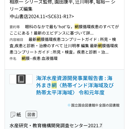
相原一 シリーズ監修, 園田康平, 辻川明孝, 堀裕一 シ
リーズ編集
中山書店
2024.11
<SC631-R17>
眼科のなかで最も“hot”な，
網
膜循環疾患のすべてが
要約等
ここにある！最新のエビデンスに基づいて詳...
最新
網
膜循環疾患コンプリートガイド : 所見・検
内容細目
査,疾患と診断・治療のすべて 辻川明孝 編集 最新
網
膜循環疾
患コンプリートガイド : 所見・検査，疾患と診断・治...
網
膜--疾患 血液循環
件名
海洋水産資源開発事業報告書 : 海
外まき
網
〈熱帯インド洋海域及び
熱帯太平洋海域〉 令和元年度
国立国会図書館
全国の図書館
紙
図書
水産研究・教育機構開発調査センター
2021.7