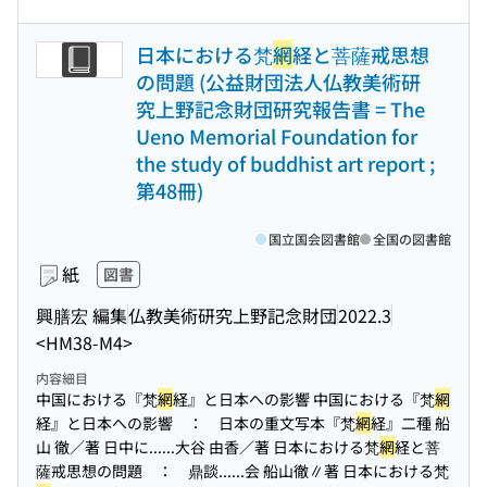
日本における梵
網
経と菩薩戒思想
の問題 (公益財団法人仏教美術研
究上野記念財団研究報告書 = The
Ueno Memorial Foundation for
the study of buddhist art report ;
第48冊)
国立国会図書館
全国の図書館
紙
図書
興膳宏 編集
仏教美術研究上野記念財団
2022.3
<HM38-M4>
内容細目
中国における『梵
網
経』と日本への影響 中国における『梵
網
経』と日本への影響 ： 日本の重文写本『梵
網
経』二種 船
山 徹／著 日中に...
...大谷 由香／著 日本における梵
網
経と菩
薩戒思想の問題 ： 鼎談...
...会 船山徹∥著 日本における梵