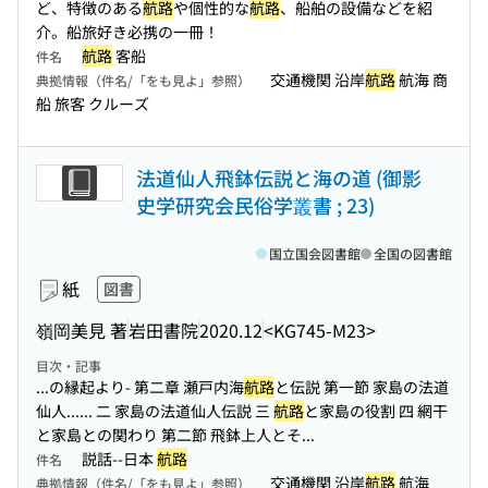
ど、特徴のある
航路
や個性的な
航路
、船舶の設備などを紹
介。船旅好き必携の一冊！
航路
客船
件名
交通機関 沿岸
航路
航海 商
典拠情報（件名/「をも見よ」参照）
船 旅客 クルーズ
法道仙人飛鉢伝説と海の道 (御影
史学研究会民俗学叢書 ; 23)
国立国会図書館
全国の図書館
紙
図書
嶺岡美見 著
岩田書院
2020.12
<KG745-M23>
目次・記事
...の縁起より- 第二章 瀬戸内海
航路
と伝説 第一節 家島の法道
仙人...
... 二 家島の法道仙人伝説 三
航路
と家島の役割 四 網干
と家島との関わり 第二節 飛鉢上人とそ...
説話--日本
航路
件名
交通機関 沿岸
航路
航海
典拠情報（件名/「をも見よ」参照）