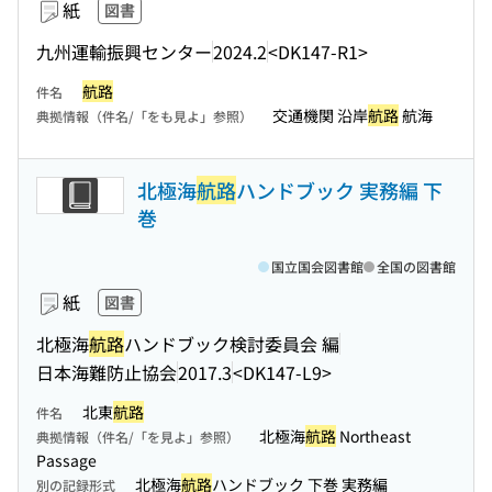
紙
図書
九州運輸振興センター
2024.2
<DK147-R1>
航路
件名
交通機関 沿岸
航路
航海
典拠情報（件名/「をも見よ」参照）
北極海
航路
ハンドブック 実務編 下
巻
国立国会図書館
全国の図書館
紙
図書
北極海
航路
ハンドブック検討委員会 編
日本海難防止協会
2017.3
<DK147-L9>
北東
航路
件名
北極海
航路
Northeast
典拠情報（件名/「を見よ」参照）
Passage
北極海
航路
ハンドブック 下巻 実務編
別の記録形式