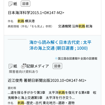
紙
図書
日本海洋科学
2015.1
<DK147-M2>
航路
横浜港
件名
交通機関 沿岸
航路
航海
典拠情報（件名/「をも見よ」参照）
海から読み解く日本古代史 : 太平
洋の海上交通 (朝日選書 ; 1000)
国立国会図書館
全国の図書館
紙
記録メディア
図書
障害者向け資料あり
近江俊秀 著
朝日新聞出版
2020.10
<DK147-M1>
要約等
...道を探る手がかり第3章 太平洋
航路
を復元する第4章 蝦
夷戦争と海上交通第5章 太平洋を行き交う...
航路
--歴史--古代 東北地方--遺跡・遺物
件名