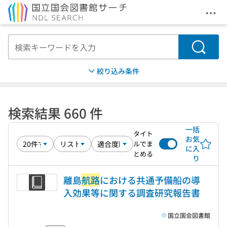
メニ
本文へ移動
検索
絞り込み条件
検索結果 660 件
一括
タイト
お気
ルでま
に入
とめる
り
離島
航路
における共通予備船の導
入効果等に関する調査研究報告書
国立国会図書館