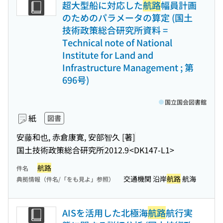
超大型船に対応した
航路
幅員計画
のためのパラメータの算定 (国土
技術政策総合研究所資料 =
Technical note of National
Institute for Land and
Infrastructure Management ; 第
696号)
国立国会図書館
紙
図書
安藤和也, 赤倉康寛, 安部智久 [著]
国土技術政策総合研究所
2012.9
<DK147-L1>
航路
件名
交通機関 沿岸
航路
航海
典拠情報（件名/「をも見よ」参照）
AISを活用した北極海
航路
航行実