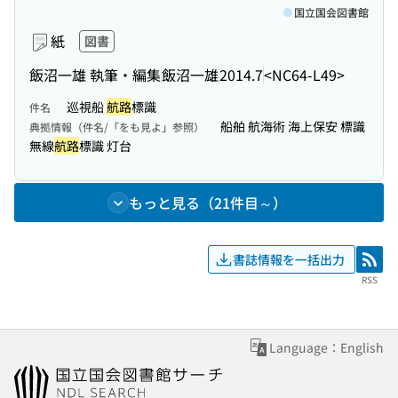
国立国会図書館
紙
図書
飯沼一雄 執筆・編集
飯沼一雄
2014.7
<NC64-L49>
巡視船
航路
標識
件名
船舶 航海術 海上保安 標識
典拠情報（件名/「をも見よ」参照）
無線
航路
標識 灯台
もっと見る（21件目～）
書誌情報を一括出力
RSS
RSS
Language：English