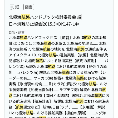
紙
図書
北極海
航路
ハンドブック検討委員会 編
日本海難防止協会
2015.3
<DK147-L4>
目次・記事
北極海
航路
ハンドブック 目次 【前篇】北極海
航路
の基本知
識 はじめに 1. 北極海
航路
の沿革 2. 北極海の地理 3...
... 北極
海の生態系 7. 北極海
航路
の地勢 8. 北極海
航路
の通航条件 9.
アイスクラス 10. 北極海
航路
の通航実態 【後編】北極海航海
記 解説1: 北極海
航路
における航海実務【航海の原則】...
...バ
レンツ海) 解説2: 北極海
航路
における航海実務【見張りの原
則...
...バレンツ海) 解説3: 北極海
航路
における航海実務【レ
ーダーの有...
...ヤ～カラ海) 解説4: 北極海
航路
における航海
実務【氷出現の兆候...
...目(カラ海) 解説5: 北極海
航路
におけ
る航海実務【船橋当直体制...
...ラプテフ海) 解説6: 北極海
航
路
における航海実務【海図と水路誌】 解説7: 北極海
航路
にお
ける航海実務【航海計画】 解説8: 北極海
航路
における航海実
務【
航路
選定など】 航海6日目(ラプテ...
...【氷用語】 解説
16: 北極海
航路
における操船実務【操船の原則】...
...ング海