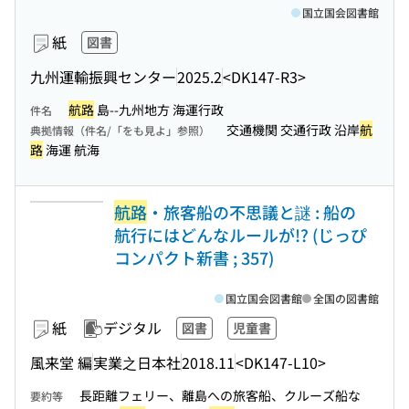
国立国会図書館
紙
図書
九州運輸振興センター
2025.2
<DK147-R3>
航路
島--九州地方 海運行政
件名
交通機関 交通行政 沿岸
航
典拠情報（件名/「をも見よ」参照）
路
海運 航海
航路
・旅客船の不思議と謎 : 船の
航行にはどんなルールが!? (じっぴ
コンパクト新書 ; 357)
国立国会図書館
全国の図書館
紙
デジタル
図書
児童書
風来堂 編
実業之日本社
2018.11
<DK147-L10>
長距離フェリー、離島への旅客船、クルーズ船な
要約等