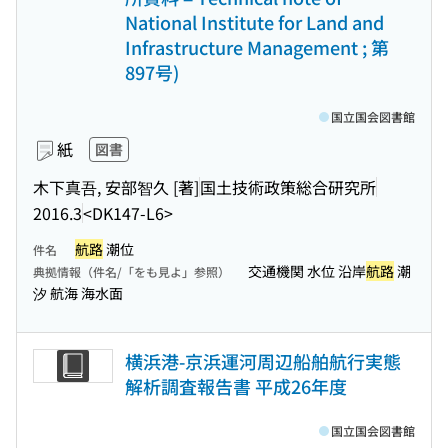
National Institute for Land and
Infrastructure Management ; 第
897号)
国立国会図書館
紙
図書
木下真吾, 安部智久 [著]
国土技術政策総合研究所
2016.3
<DK147-L6>
航路
潮位
件名
交通機関 水位 沿岸
航路
潮
典拠情報（件名/「をも見よ」参照）
汐 航海 海水面
横浜港-京浜運河周辺船舶航行実態
解析調査報告書 平成26年度
国立国会図書館