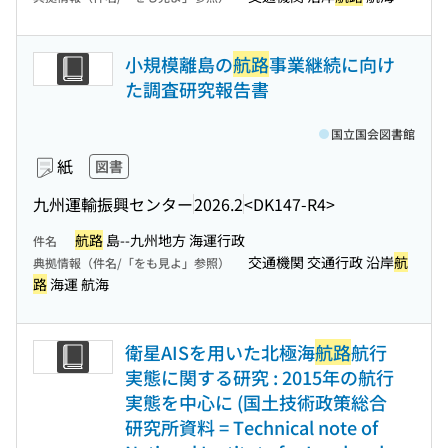
小規模離島の
航路
事業継続に向け
た調査研究報告書
国立国会図書館
紙
図書
九州運輸振興センター
2026.2
<DK147-R4>
航路
島--九州地方 海運行政
件名
交通機関 交通行政 沿岸
航
典拠情報（件名/「をも見よ」参照）
路
海運 航海
衛星AISを用いた北極海
航路
航行
実態に関する研究 : 2015年の航行
実態を中心に (国土技術政策総合
研究所資料 = Technical note of