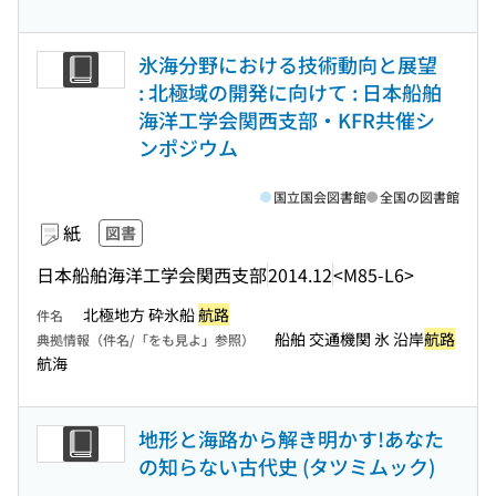
氷海分野における技術動向と展望
: 北極域の開発に向けて : 日本船舶
海洋工学会関西支部・KFR共催シ
ンポジウム
国立国会図書館
全国の図書館
紙
図書
日本船舶海洋工学会関西支部
2014.12
<M85-L6>
北極地方 砕氷船
航路
件名
船舶 交通機関 氷 沿岸
航路
典拠情報（件名/「をも見よ」参照）
航海
地形と海路から解き明かす!あなた
の知らない古代史 (タツミムック)