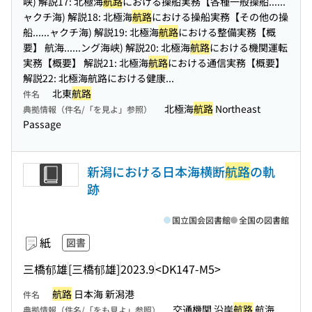
峡) 解説17: 北極海
航路
における操船実務【各種一般操船...
...
ャクチ海) 解説18: 北極海
航路
における操船実務【その他の操
船...
...ャクチ海) 解説19: 北極海
航路
における整備実務【概
要】 航海...
...ング海峡) 解説20: 北極海
航路
における機関運転
実務【概要】 解説21: 北極海
航路
における通信実務【概要】
解説22: 北極海航路における健康...
北東
航路
件名
北極海
航路
Northeast
典拠情報（件名/「を見よ」参照）
Passage
新潟における日本海横断
航路
の軌
跡
国立国会図書館
全国の図書館
紙
図書
三橋郁雄
[三橋郁雄]
2023.9
<DK147-M5>
航路
日本海 新潟港
件名
交通機関 沿岸
航路
航海
典拠情報（件名/「をも見よ」参照）