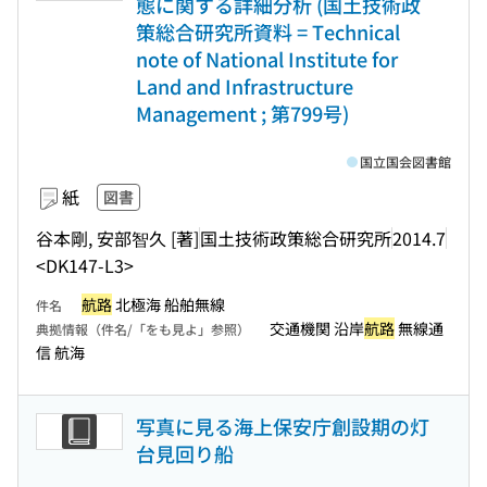
態に関する詳細分析 (国土技術政
策総合研究所資料 = Technical
note of National Institute for
Land and Infrastructure
Management ; 第799号)
国立国会図書館
紙
図書
谷本剛, 安部智久 [著]
国土技術政策総合研究所
2014.7
<DK147-L3>
航路
北極海 船舶無線
件名
交通機関 沿岸
航路
無線通
典拠情報（件名/「をも見よ」参照）
信 航海
写真に見る海上保安庁創設期の灯
台見回り船