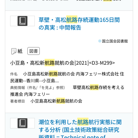
草壁・高松
航路
存続運動165日間
の真実 : 中間報告
国立国会図書館
紙
図書
小豆島・高松新
航路
就航の会
[2021]
<D3-M299>
小豆島高松新
航路
就航の会 内海フェリー株式会社 住
件名
民運動--香川県--小豆島...
草壁高松
航路
存続を考える
典拠情報（件名/「を見よ」参照）
推進会 内海フェリー
小豆島高松新
航路
就航の会
著者標目
潮位を利用した
航路
航行実態に関
する分析 (国土技術政策総合研究
所資料 = Technical note of