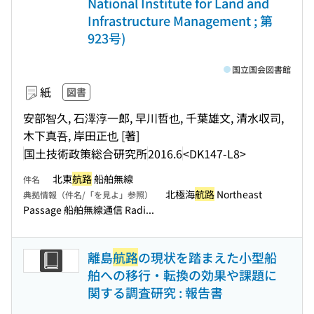
National Institute for Land and
Infrastructure Management ; 第
923号)
国立国会図書館
紙
図書
安部智久, 石澤淳一郎, 早川哲也, 千葉雄文, 清水収司,
木下真吾, 岸田正也 [著]
国土技術政策総合研究所
2016.6
<DK147-L8>
北東
航路
船舶無線
件名
北極海
航路
Northeast
典拠情報（件名/「を見よ」参照）
Passage 船舶無線通信 Radi...
離島
航路
の現状を踏まえた小型船
舶への移行・転換の効果や課題に
関する調査研究 : 報告書