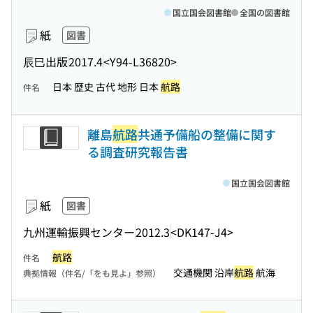
国立国会図書館
全国の図書館
紙
図書
辰巳出版
2017.4
<Y94-L36820>
日本 歴史 古代 地形 日本
航路
件名
離島
航路
共通予備船の整備に関す
る調査研究報告書
国立国会図書館
紙
図書
九州運輸振興センター
2012.3
<DK147-J4>
航路
件名
交通機関 沿岸
航路
航海
典拠情報（件名/「をも見よ」参照）