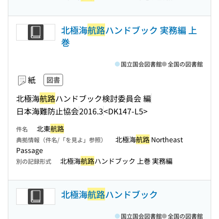
北極海
航路
ハンドブック 実務編 上
巻
国立国会図書館
全国の図書館
紙
図書
北極海
航路
ハンドブック検討委員会 編
日本海難防止協会
2016.3
<DK147-L5>
北東
航路
件名
北極海
航路
Northeast
典拠情報（件名/「を見よ」参照）
Passage
北極海
航路
ハンドブック 上巻 実務編
別の記録形式
北極海
航路
ハンドブック
国立国会図書館
全国の図書館