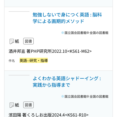
勉強しないで身につく英語 : 脳科
学による画期的メソッド
国立国会図書館
全国の図書館
紙
図書
酒井邦嘉 著
PHP研究所
2022.10
<KS61-M62>
英語--研究・指導
件名
よくわかる英語シャドーイング :
実践から指導まで
国立国会図書館
全国の図書館
紙
図書
濱田陽 著
くろしお出版
2024.4
<KS61-R10>