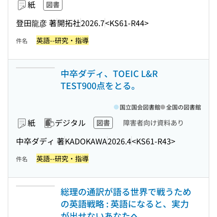
紙
図書
登田龍彦 著
開拓社
2026.7
<KS61-R44>
英語--研究・指導
件名
中卒ダディ、TOEIC L&R
TEST900点をとる。
国立国会図書館
全国の図書館
紙
デジタル
図書
障害者向け資料あり
中卒ダディ 著
KADOKAWA
2026.4
<KS61-R43>
英語--研究・指導
件名
総理の通訳が語る世界で戦うため
の英語戦略 : 英語になると、実力
が出せないあなたへ