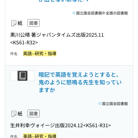
国立国会図書館
全国の図書館
紙
図書
黒川公晴 著
ジャパンタイムズ出版
2025.11
<KS61-R32>
英語--研究・指導
件名
暗記で英語を覚えようとすると、
鬼のように怒鳴る先生を知ってい
ますか
国立国会図書館
紙
図書
生井利幸
ヴォイージ出版
2024.12
<KS61-R31>
英語--研究・指導
件名