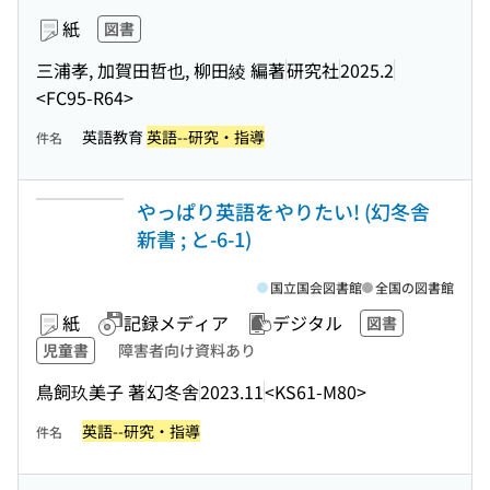
紙
図書
三浦孝, 加賀田哲也, 柳田綾 編著
研究社
2025.2
<FC95-R64>
英語教育
英語--研究・指導
件名
やっぱり英語をやりたい! (幻冬舎
新書 ; と-6-1)
国立国会図書館
全国の図書館
紙
記録メディア
デジタル
図書
児童書
障害者向け資料あり
鳥飼玖美子 著
幻冬舎
2023.11
<KS61-M80>
英語--研究・指導
件名