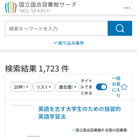
メニ
本文へ移動
検索
絞り込み条件
検索結果 1,723 件
一括
タイト
お気
ルでま
に入
とめる
り
英語を志す大学生のための独習的
英語学習法
国立国会図書館
全国の図書館