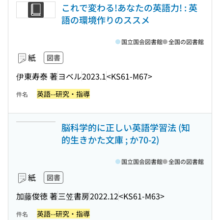
これで変わる!あなたの英語力! : 英
語の環境作りのススメ
国立国会図書館
全国の図書館
紙
図書
伊東寿泰 著
ヨベル
2023.1
<KS61-M67>
英語--研究・指導
件名
脳科学的に正しい英語学習法 (知
的生きかた文庫 ; か70-2)
国立国会図書館
全国の図書館
紙
図書
加藤俊徳 著
三笠書房
2022.12
<KS61-M63>
英語--研究・指導
件名