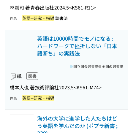
林剛司 著
青春出版社
2024.5
<KS61-R11>
英語--研究・指導
読書法
件名
英語は10000時間でモノになる :
ハードワークで挫折しない「日本
語断ち」の実践法
国立国会図書館
全国の図書館
紙
図書
橋本大也 著
技術評論社
2023.5
<KS61-M74>
英語--研究・指導
件名
海外の大学に進学した人たちはど
う英語を学んだのか (ポプラ新書 ;