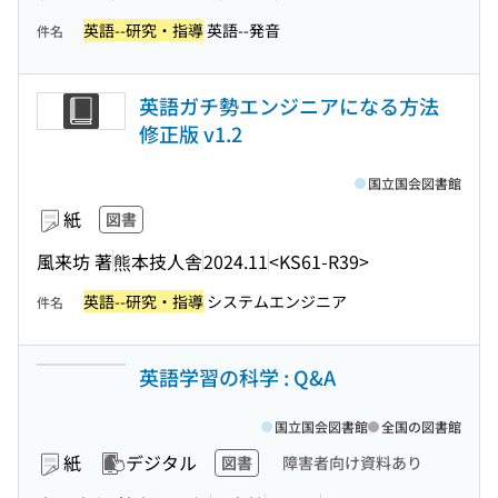
英語--研究・指導
英語--発音
件名
英語ガチ勢エンジニアになる方法
修正版 v1.2
国立国会図書館
紙
図書
風来坊 著
熊本技人舎
2024.11
<KS61-R39>
英語--研究・指導
システムエンジニア
件名
英語学習の科学 : Q&A
国立国会図書館
全国の図書館
紙
デジタル
図書
障害者向け資料あり