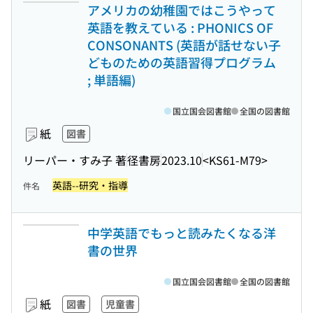
アメリカの幼稚園ではこうやって
英語を教えている : PHONICS OF
CONSONANTS (英語が話せない子
どものための英語習得プログラム
; 単語編)
国立国会図書館
全国の図書館
紙
図書
リーパー・すみ子 著
径書房
2023.10
<KS61-M79>
英語--研究・指導
件名
中学英語でもっと読みたくなる洋
書の世界
国立国会図書館
全国の図書館
紙
図書
児童書