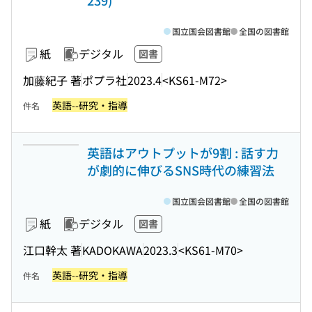
239)
国立国会図書館
全国の図書館
紙
デジタル
図書
加藤紀子 著
ポプラ社
2023.4
<KS61-M72>
英語--研究・指導
件名
英語はアウトプットが9割 : 話す力
が劇的に伸びるSNS時代の練習法
国立国会図書館
全国の図書館
紙
デジタル
図書
江口幹太 著
KADOKAWA
2023.3
<KS61-M70>
英語--研究・指導
件名