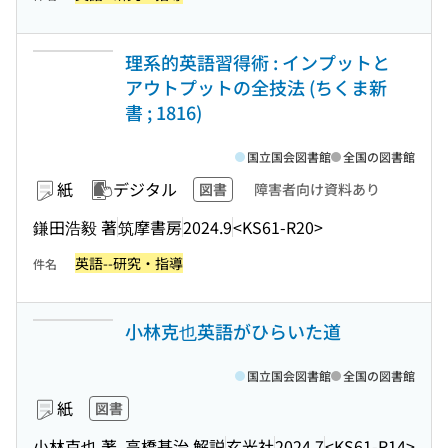
理系的英語習得術 : インプットと
アウトプットの全技法 (ちくま新
書 ; 1816)
国立国会図書館
全国の図書館
紙
デジタル
図書
障害者向け資料あり
鎌田浩毅 著
筑摩書房
2024.9
<KS61-R20>
英語--研究・指導
件名
小林克也英語がひらいた道
国立国会図書館
全国の図書館
紙
図書
小林克也 著, 高橋基治 解説
玄光社
2024.7
<KS61-R14>