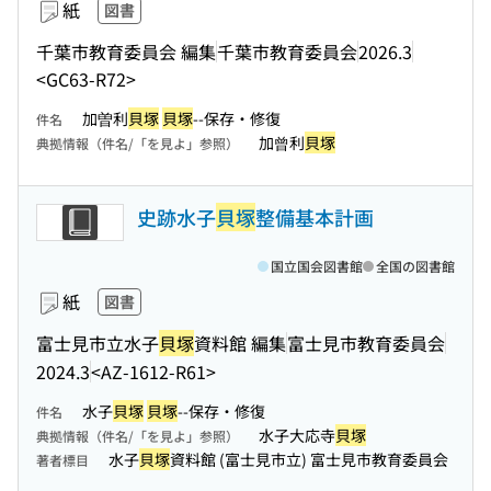
紙
図書
千葉市教育委員会 編集
千葉市教育委員会
2026.3
<GC63-R72>
加曽利
貝塚
貝塚
--保存・修復
件名
加曾利
貝塚
典拠情報（件名/「を見よ」参照）
史跡水子
貝塚
整備基本計画
国立国会図書館
全国の図書館
紙
図書
富士見市立水子
貝塚
資料館 編集
富士見市教育委員会
2024.3
<AZ-1612-R61>
水子
貝塚
貝塚
--保存・修復
件名
水子大応寺
貝塚
典拠情報（件名/「を見よ」参照）
水子
貝塚
資料館 (富士見市立) 富士見市教育委員会
著者標目