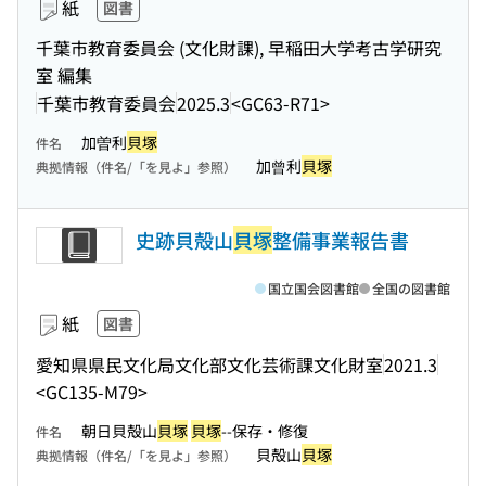
紙
図書
千葉市教育委員会 (文化財課), 早稲田大学考古学研究
室 編集
千葉市教育委員会
2025.3
<GC63-R71>
加曽利
貝塚
件名
加曾利
貝塚
典拠情報（件名/「を見よ」参照）
史跡貝殻山
貝塚
整備事業報告書
国立国会図書館
全国の図書館
紙
図書
愛知県県民文化局文化部文化芸術課文化財室
2021.3
<GC135-M79>
朝日貝殻山
貝塚
貝塚
--保存・修復
件名
貝殻山
貝塚
典拠情報（件名/「を見よ」参照）