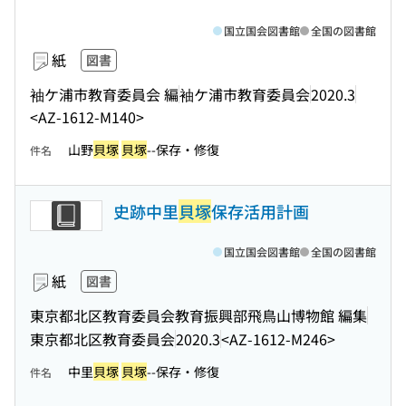
国立国会図書館
全国の図書館
紙
図書
袖ケ浦市教育委員会 編
袖ケ浦市教育委員会
2020.3
<AZ-1612-M140>
山野
貝塚
貝塚
--保存・修復
件名
史跡中里
貝塚
保存活用計画
国立国会図書館
全国の図書館
紙
図書
東京都北区教育委員会教育振興部飛鳥山博物館 編集
東京都北区教育委員会
2020.3
<AZ-1612-M246>
中里
貝塚
貝塚
--保存・修復
件名