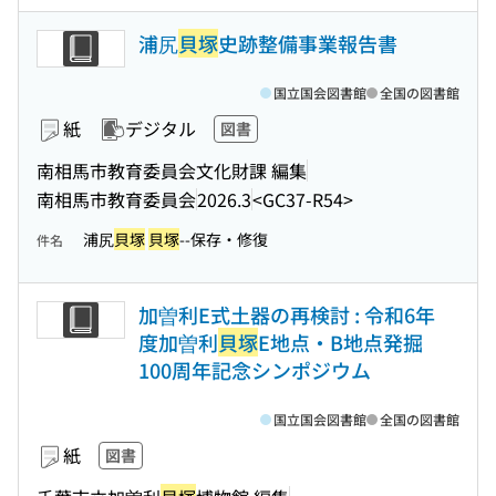
浦尻
貝塚
史跡整備事業報告書
国立国会図書館
全国の図書館
紙
デジタル
図書
南相馬市教育委員会文化財課 編集
南相馬市教育委員会
2026.3
<GC37-R54>
浦尻
貝塚
貝塚
--保存・修復
件名
加曽利E式土器の再検討 : 令和6年
度加曽利
貝塚
E地点・B地点発掘
100周年記念シンポジウム
国立国会図書館
全国の図書館
紙
図書