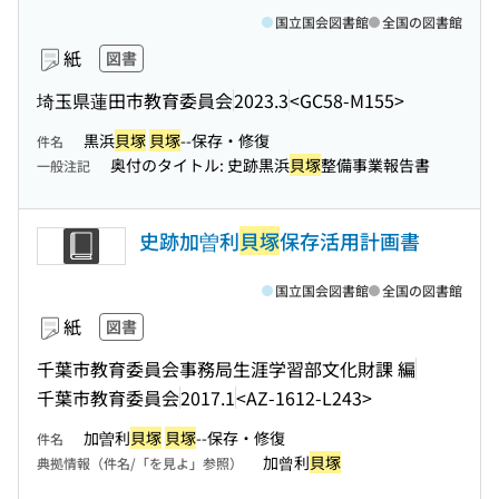
国立国会図書館
全国の図書館
紙
図書
埼玉県蓮田市教育委員会
2023.3
<GC58-M155>
黒浜
貝塚
貝塚
--保存・修復
件名
奥付のタイトル: 史跡黒浜
貝塚
整備事業報告書
一般注記
史跡加曽利
貝塚
保存活用計画書
国立国会図書館
全国の図書館
紙
図書
千葉市教育委員会事務局生涯学習部文化財課 編
千葉市教育委員会
2017.1
<AZ-1612-L243>
加曽利
貝塚
貝塚
--保存・修復
件名
加曾利
貝塚
典拠情報（件名/「を見よ」参照）