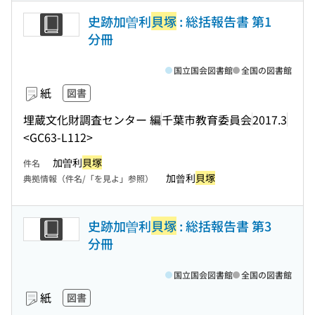
史跡加曽利
貝塚
: 総括報告書 第1
分冊
国立国会図書館
全国の図書館
紙
図書
埋蔵文化財調査センター 編
千葉市教育委員会
2017.3
<GC63-L112>
加曽利
貝塚
件名
加曾利
貝塚
典拠情報（件名/「を見よ」参照）
史跡加曽利
貝塚
: 総括報告書 第3
分冊
国立国会図書館
全国の図書館
紙
図書