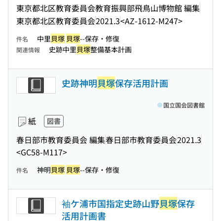
東京都北区教育委員会教育振興部飛鳥山博物館 編集
東京都北区教育委員会
2021.3
<AZ-1612-M247>
中里
貝塚
貝塚
--保存・修復
件名
史跡中里
貝塚
整備基本計画
関連情報
史跡神明
貝塚
保存活用計画
国立国会図書館
紙
図書
春日部市教育委員会 編集
春日部市教育委員会
2021.3
<GC58-M117>
神明
貝塚
貝塚
--保存・修復
件名
袖ケ浦市国指定史跡山野
貝塚
保存
活用計画書