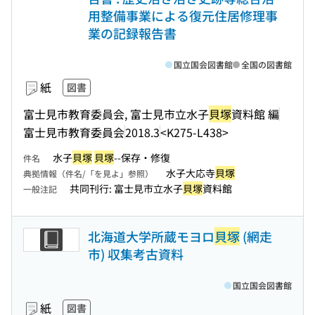
用整備事業による復元住居修理事
業の記録報告書
国立国会図書館
全国の図書館
紙
図書
富士見市教育委員会, 富士見市立水子
貝塚
資料館 編
富士見市教育委員会
2018.3
<K275-L438>
水子
貝塚
貝塚
--保存・修復
件名
水子大応寺
貝塚
典拠情報（件名/「を見よ」参照）
共同刊行: 富士見市立水子
貝塚
資料館
一般注記
北海道大学所蔵モヨロ
貝塚
(網走
市) 収集考古資料
国立国会図書館
紙
図書