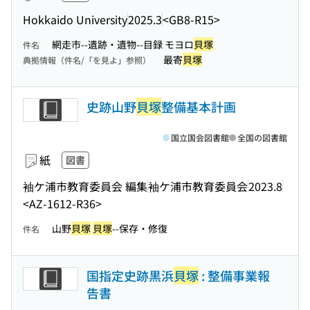
Hokkaido University
2025.3
<GB8-R15>
網走市--遺跡・遺物--目録 モヨロ
貝塚
件名
最寄
貝塚
典拠情報（件名/「を見よ」参照）
史跡山野
貝塚
整備基本計画
国立国会図書館
全国の図書館
紙
図書
袖ケ浦市教育委員会 編集
袖ケ浦市教育委員会
2023.8
<AZ-1612-R36>
山野
貝塚
貝塚
--保存・修復
件名
国指定史跡黒浜
貝塚
: 整備事業報
告書