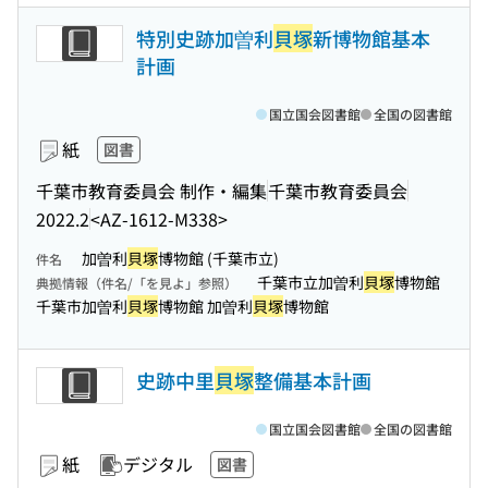
特別史跡加曽利
貝塚
新博物館基本
計画
国立国会図書館
全国の図書館
紙
図書
千葉市教育委員会 制作・編集
千葉市教育委員会
2022.2
<AZ-1612-M338>
加曽利
貝塚
博物館 (千葉市立)
件名
千葉市立加曽利
貝塚
博物館
典拠情報（件名/「を見よ」参照）
千葉市加曽利
貝塚
博物館 加曽利
貝塚
博物館
史跡中里
貝塚
整備基本計画
国立国会図書館
全国の図書館
紙
デジタル
図書