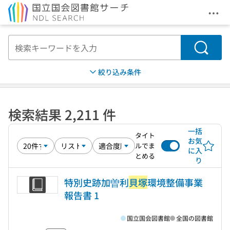
メニ
本文へ移動
検索
絞り込み条件
検索結果 2,211 件
一括
タイト
お気
ルでま
に入
とめる
り
特別史跡加曽利
貝塚
環境整備事業
報告書 1
国立国会図書館
全国の図書館