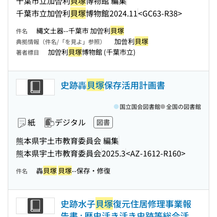
千葉市立加曽利
貝塚
博物館 編集
千葉市立加曽利
貝塚
博物館
2024.11
<GC63-R38>
縄文土器--千葉市 加曽利
貝塚
件名
加曾利
貝塚
典拠情報（件名/「を見よ」参照）
加曽利
貝塚
博物館 (千葉市立)
著者標目
史跡轟
貝塚
保存活用計画書
国立国会図書館
全国の図書館
紙
デジタル
図書
熊本県宇土市教育委員会 編集
熊本県宇土市教育委員会
2025.3
<AZ-1612-R160>
轟
貝塚
貝塚
--保存・修復
件名
史跡水子
貝塚
復元住居修理事業報
告書 : 歴史活き活き史跡等総合活