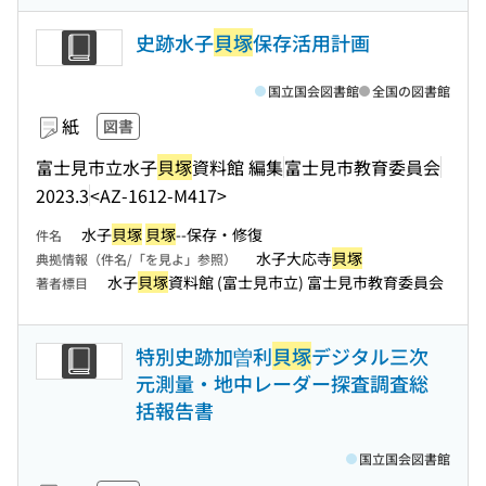
史跡水子
貝塚
保存活用計画
国立国会図書館
全国の図書館
紙
図書
富士見市立水子
貝塚
資料館 編集
富士見市教育委員会
2023.3
<AZ-1612-M417>
水子
貝塚
貝塚
--保存・修復
件名
水子大応寺
貝塚
典拠情報（件名/「を見よ」参照）
水子
貝塚
資料館 (富士見市立) 富士見市教育委員会
著者標目
特別史跡加曽利
貝塚
デジタル三次
元測量・地中レーダー探査調査総
括報告書
国立国会図書館