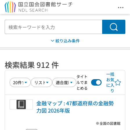
メニ
本文へ移動
検索
絞り込み条件
検索結果 912 件
一括
タイト
お気
ルでま
に入
とめる
り
金融マップ : 47都道府県の金融勢
力図 2026年版
全国の図書館