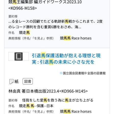
競
馬
王編集部 編
ガイドワークス
2023.10
<KD966-M158>
要約等
...る全レースの回顧でたどる軌跡新
馬
戦からこれまで、2度
のレコード勝利を含む重賞6勝をおさめ、海...
競走
馬
件名
競
馬
馬
Race horses
典拠情報（件名/「を見よ」参照）
引退
馬
保護活動が抱える理想と現
実 : 引退
馬
の未来に小さな光を
国立国会図書館
全国の図書館
紙
図書
林由真 著
日本橋出版
2023.4
<KD966-M145>
怪我をした愛
馬
を救う為に
馬
主が立ち上がる
要約等
競走
馬
馬
--保護--日本
件名
競
馬
馬
Race horses
典拠情報（件名/「を見よ」参照）