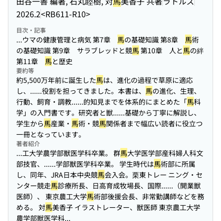
田谷一善 編著, 石丸睦樹, 対
馬
美香子 共著
ラトルズ
2026.2
<RB611-R10>
目次・記事
...ウマの健康管理と病気 第7章
馬
の基礎知識 第8章
馬
術
の基礎知識 第9章 サラブレッドと競
馬
第10章 人と
馬
の絆
第11章
馬
と歴史
要約等
約5,500万年前に誕生した
馬
は、進化の過程で草原に適応
し、...
...役割を担ってきました。本書は、
馬
の進化、生理、
行動、飼育・調教...
...的知見までを体系的にまとめた「
馬
科
学」の入門書です。研究者と獣...
...基礎から丁寧に解説し、
学生から
馬
産業・
馬
術・競
馬
関係者まで幅広い読者に役立つ
一冊となっています。
著者紹介
...工大学農学部獣医学科卒業。 群
馬
大学医学部産科婦人科文
部技官、...
...学部獣医学科卒業。 学生時代は
馬
術部に所属
し、同年、JRA日本中央競
馬
会入会。栗東トレー ニング・セ
ンター競走
馬
診療所長、日高育成牧場長、国際...
...（開業獣
医師）、 東京農工大学
馬
術部後援会長、非常勤講師などを務
める。 対
馬
美香子 イラストレーター、獣医師 東京農工大学
農学部獣医学科...