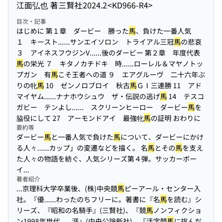
江面弘也 著
三賢社
2024.2
<KD966-R4>
目次・記事
はじめに 第１章 ダービー 勝った
馬
、負けた一番人気
１ キースト...
...サンエイソロン トライアル三冠
馬
の悲哀
３ アイネスフウジンV...
...後のダービー 第２章 年度代表
馬
の栄光 ７ キタノカチドキ 時...
...ローレル＆マヤノトッ
プガン 有
馬
こそ王者への道 ９ エアグルーヴ 二十六年ぶ
りの牝
馬
10 ゼンノロブロイ 秋古
馬
ＧⅠ三連勝 11 アド
マイヤム...
...ナナホウシュウ ザ・伝説の逃げ
馬
14 テスコ
ガビー テンよし...
... スクリーンヒーロー ダービー
馬
を
脇役にして 27 アーモンドアイ 最強牝
馬
の証明 おわりに
要約等
ダービー
馬
と一番人気で負けた
馬
について、ダービーにかけ
る人々...
...カップ」の変遷などを描く。 名
馬
とその
馬
を支え
た人々の物語を紡ぐ、人気シリーズ第４弾。サッカーボー
イ...
著者紹介
...京理科大学卒業後、(株)中央競
馬
ピーアール・センター入
社。『優...
...わったのちフリーに。著書に『名
馬
を読む』シ
リーズ、『昭和の名騎手』(三賢社)、『競
馬
ノンフィクショ
ン1998年世代...
...涯』(中央公論新社)、『活字競
馬
に挑んだ