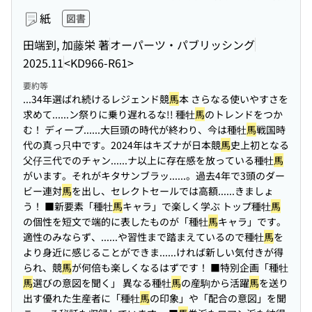
紙
図書
田端到, 加藤栄 著
オーパーツ・パブリッシング
2025.11
<KD966-R61>
要約等
...34年選ばれ続けるレジェンド競
馬
本 さらなる使いやすさを
求めて...
...ン祭りに乗り遅れるな!! 種牡
馬
のトレンドをつか
む！ ディープ...
...大巨頭の時代が終わり、今は種牡
馬
戦国時
代の真っ只中です。2024年はキズナが日本競
馬
史上初となる
父仔三代でのチャン...
...ナ以上に存在感を放っている種牡
馬
がいます。それがキタサンブラッ...
...。過去4年で3頭のダー
ビー連対
馬
を出し、セレクトセールでは高額...
...きましょ
う！ ■新要素「種牡
馬
キャラ」で楽しく学ぶ トップ種牡
馬
の個性を短文で端的に表したものが「種牡
馬
キャラ」です。
適性のみならず、...
...や習性まで踏まえているので種牡
馬
を
より身近に感じることができま...
...ければ新しい気付きが得
られ、競
馬
が何倍も楽しくなるはずです！ ■特別企画「種牡
馬
選びの意図を聞く」 異なる種牡
馬
の産駒から活躍
馬
を送り
出す優れた生産者に「種牡
馬
の印象」や「配合の意図」を聞