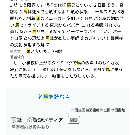
...肢 もう限界です 代打の代打
馬
具について ２日目 そう、奇
跡なの
馬
は死んでも放すなよ！ 放心状態...
...ールスの食べ方
関ちゃん到着
馬
のスニーカー 夕飼い ５日目 パン屋の朝は早
い
馬
でドライブする 東京からパパラ...
...れる笑顔 外れては
直し 窓から
馬
が見えるなんて イーターズハイ...
...い。 パチ
ンコ屋 あの辺だよ
馬
糞が欲しい庭師 さぁジャンプ！ 最南端
の洗礼 反射する月 ７...
馬
と歩いた、9日間
要約等
著者紹介
...し、小学校に上がるタイミングで
馬
の牧場「みちくさ牧
場」に出会い...
...茶店の手伝いをしながら、気分で
馬
に乗っ
たり写真を撮ったり、執筆をしたりしている。
名
馬
を読む 4
国立国会図書館
全国の図書館
紙
記録メディア
図書
障害者向け資料あり