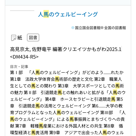
人
馬
のウェルビーイング
国立国会図書館
全国の図書館
紙
図書
高見京太, 佐野竜平 編著
クリエイツかもがわ
2025.1
<DM434-R5>
目次・記事
第Ⅰ部 「人
馬
のウェルビーイング」がどのよう...
...れたか
第1章 法政大学体育会
馬
術部の歴史と文化 第2章 職業人
生としての
馬
との関わり 第3章 大学スポーツとしての
馬
術
の魅力 第Ⅱ部 引退競走
馬
との触れあいと拡がる「人
馬
のウ
ェルビーイング」 第4章 ホースセラピーと引退競走
馬
第5
章 引退競走
馬
の活用とウェルビーイング 第6...
...大学の教
育プログラムとなった人
馬
のウェルビーイング 第Ⅲ部 「人
馬
のウェルビーイング」による
馬
事振興とまちづくりへの貢
献 第7章 軽種
馬
産業における外国人材との共生 第8章 循
環型経済と
馬
糞活用 第9章 アジアで出会った人
馬
のウェル