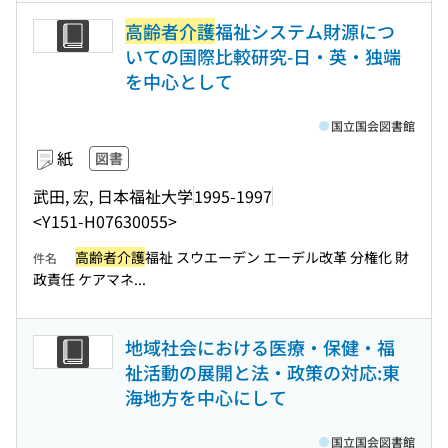
高齢者介護
福祉システム財源につ
いての国際比較研究-日・英・独端
を中心として
国立国会図書館
紙
図書
武田, 宏, 日本福祉大学
1995-1997
<Y151-H07630055>
高齢者介護
福祉 スウエーデン エーデル改革 分権化 財
件名
政責任 ケアマネ...
地域社会における医療・保健・福
祉活動の展開と法・政策の対応:東
海地方を中心にして
国立国会図書館