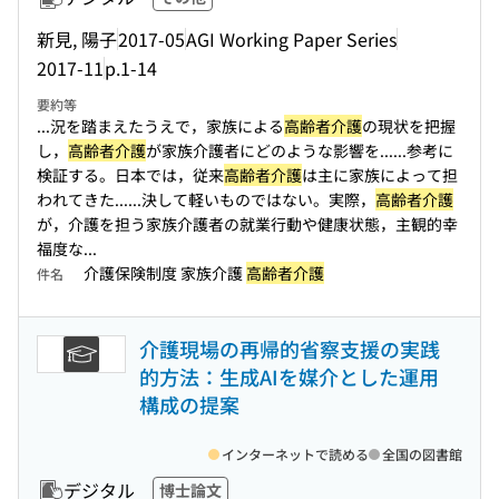
新見, 陽子
2017-05
AGI Working Paper Series
2017-11
p.1-14
要約等
...況を踏まえたうえで，家族による
高齢者介護
の現状を把握
し，
高齢者介護
が家族介護者にどのような影響を...
...参考に
検証する。日本では，従来
高齢者介護
は主に家族によって担
われてきた...
...決して軽いものではない。実際，
高齢者介護
が，介護を担う家族介護者の就業行動や健康状態，主観的幸
福度な...
介護保険制度 家族介護
高齢者介護
件名
介護現場の再帰的省察支援の実践
的方法：生成AIを媒介とした運用
構成の提案
インターネットで読める
全国の図書館
デジタル
博士論文