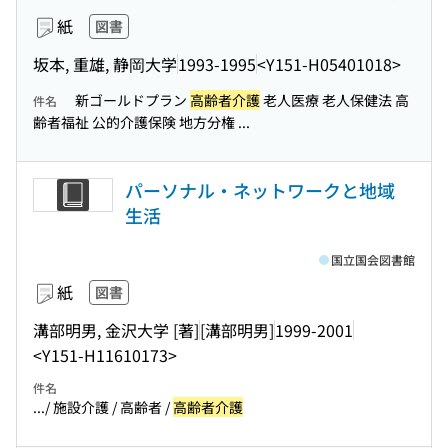
紙
図書
坂本, 重雄, 静岡大学
1993-1995
<Y151-H05401018>
新ゴールドプラン
高齢者介護
老人医療 老人保健法 高
件名
齢者福祉 公的介護保険 地方分権 ...
パーソナル・ネットワークと地域
生活
国立国会図書館
紙
図書
溝部明男, 金沢大学 [著]
[溝部明男]
1999-2001
<Y151-H11610173>
件名
.../ 施設介護 / 高齢者 /
高齢者介護