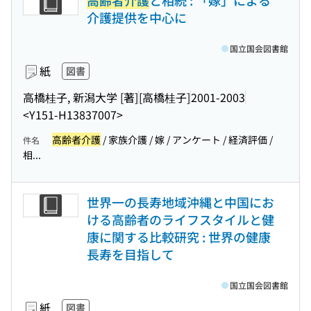
高齢者介護
と相続 : 「嫁」による
介護提供を中心に
国立国会図書館
紙
図書
高橋桂子, 新潟大学 [著]
[高橋桂子]
2001-2003
<Y151-H13837007>
高齢者介護
/ 家族介護 / 嫁 / アンケート / 経済評価 /
件名
相...
世界一の長寿地域沖縄と中国にお
ける高齢者のライフスタイルと健
康に関する比較研究 : 世界の健康
長寿を目指して
国立国会図書館
紙
図書