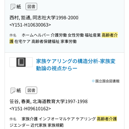
紙
図書
西村, 豁通, 同志社大学
1998-2000
<Y151-H10630063>
ホームヘルパー 介護労働 女性労働 福祉産業
高齢者介
件名
護
在宅ケア 高齢者保健福祉 家事労働
家族ケアリングの構造分析-家族変
動論の視点からー
国立国会図書館
紙
図書
笹谷, 春美, 北海道教育大学
1997-1998
<Y151-H09610162>
家族介護 インフオーマルケア ケアリング
高齢者介護
件名
ジエンダー 近代家族 家族規範