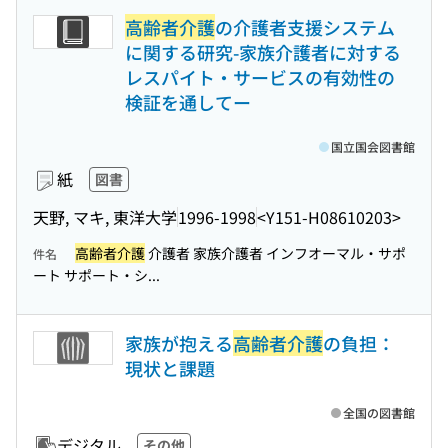
高齢者介護
の介護者支援システム
に関する研究-家族介護者に対する
レスパイト・サービスの有効性の
検証を通してー
国立国会図書館
紙
図書
天野, マキ, 東洋大学
1996-1998
<Y151-H08610203>
高齢者介護
介護者 家族介護者 インフオーマル・サポ
件名
ート サポート・シ...
家族が抱える
高齢者介護
の負担：
現状と課題
全国の図書館
デジタル
その他