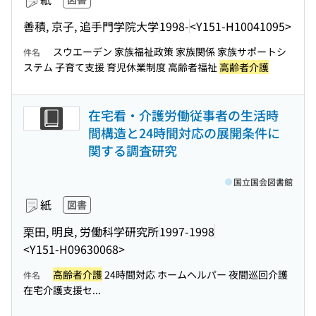
善積, 京子, 追手門学院大学
1998-
<Y151-H10041095>
スウエーデン 家族福祉政策 家族関係 家族サポートシ
件名
ステム 子育て支援 育児休業制度 高齢者福祉
高齢者介護
在宅看・介護労働従事者の生活時
間構造と24時間対応の展開条件に
関する調査研究
国立国会図書館
紙
図書
栗田, 明良, 労働科学研究所
1997-1998
<Y151-H09630068>
高齢者介護
24時間対応 ホームヘルパー 夜間巡回介護
件名
在宅介護支援セ...