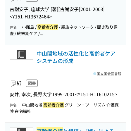
古謝安子, 琉球大学 [著]
[古謝安子]
2001-2003
<Y151-H13672464>
小離島 /
高齢者介護
/ 親族ネットワーク / 聞き取り調
件名
査 / 終末期ケア /...
中山間地域の活性化と高齢者ケア
システムの形成
国立国会図書館
紙
図書
安井, 幸次, 長野大学
1999-2001
<Y151-H11610215>
中山間地域
高齢者介護
グリーン・ツーリズム 介護保
件名
険 在宅福祉