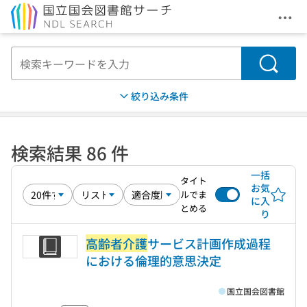
メニ
本文へ移動
検索
絞り込み条件
検索結果 86 件
一括
タイト
お気
ルでま
に入
とめる
り
高齢者介護
サービス計画作成過程
における倫理的意思決定
国立国会図書館