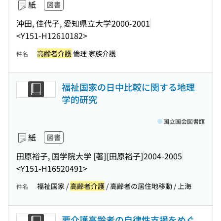
紙
図書
沖田, 佳代子, 愛知県立大学
2000-2001
<Y151-H12610182>
高齢者介護
倫理 家族介護
件名
福祉国家の日中比較に関する地理
学的研究
国立国会図書館
紙
図書
田原裕子, 国学院大学 [著]
[田原裕子]
2004-2005
<Y151-H16520491>
福祉国家 /
高齢者介護
/ 高齢者の居住地移動 / 上海
件名
要介護高齢者の自律性支援をめぐ