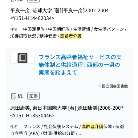
平良一彦, 琉球大学 [著]
[平良一彦]
2002-2004
<Y151-H14402034>
中国漢民族 / 中国朝鮮族 / 生活習慣 / 食生活パターン /
件名
栄養摂取状況 / 精神健康 /
高齢者介護
フランス高齢者福祉サービスの実
施体制と供給過程 : 西部の一県の
実態を踏まえて
国立国会図書館
紙
図書
原田康美, 東日本国際大学 [著]
[原田康美]
2006-2007
<Y151-H18530446>
フランス / 社会保護システム /
高齢者介護
保障 / 個別
件名
自立手当 (APA) / 財源-供給の分離 /...