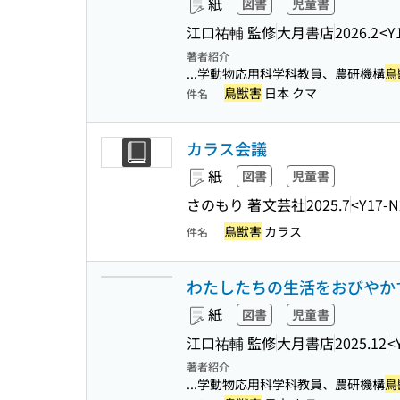
紙
図書
児童書
江口祐輔 監修
大月書店
2026.2
<Y
著者紹介
...学動物応用科学科教員、農研機構
鳥
鳥獣害
日本 クマ
件名
カラス会議
紙
図書
児童書
さのもり 著
文芸社
2025.7
<Y17-N
鳥獣害
カラス
件名
わたしたちの生活をおびやかす
紙
図書
児童書
江口祐輔 監修
大月書店
2025.12
<
著者紹介
...学動物応用科学科教員、農研機構
鳥