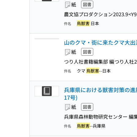
紙
図書
農文協プロダクション
2023.9
<Y9
鳥獣害
日本
件名
山のクマ・街に来たクマ大出
紙
図書
つり人社書籍編集部 編
つり人社
2
クマ
鳥獣害
--日本
件名
兵庫県における獣害対策の進展とこれか
17号)
紙
図書
兵庫県森林動物研究センター 編
鳥獣害
--兵庫県
件名