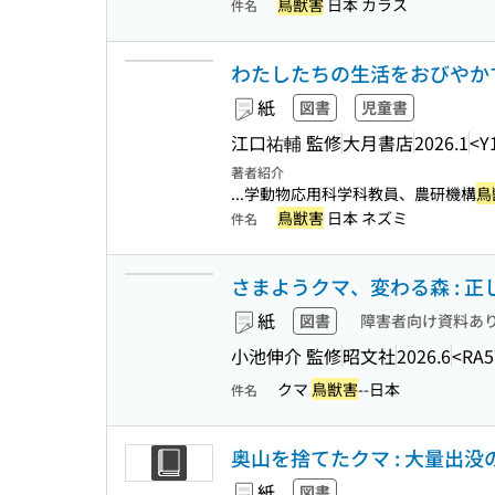
鳥獣害
日本 カラス
件名
わたしたちの生活をおびやかす
紙
図書
児童書
江口祐輔 監修
大月書店
2026.1
<Y
著者紹介
...学動物応用科学科教員、農研機構
鳥
鳥獣害
日本 ネズミ
件名
さまようクマ、変わる森 : 
紙
図書
障害者向け資料あ
小池伸介 監修
昭文社
2026.6
<RA5
クマ
鳥獣害
--日本
件名
奥山を捨てたクマ : 大量出
紙
図書