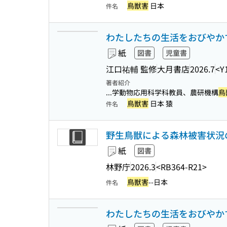
鳥獣害
日本
件名
わたしたちの生活をおびやかす
紙
図書
児童書
江口祐輔 監修
大月書店
2026.7
<Y
著者紹介
...学動物応用科学科教員、農研機構
鳥
鳥獣害
日本 猿
件名
野生鳥獣による森林被害状況
紙
図書
林野庁
2026.3
<RB364-R21>
鳥獣害
--日本
件名
わたしたちの生活をおびやかす