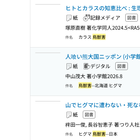
ヒトとカラスの知恵比べ : 生理
紙
記録メディア
図書
塚原直樹 著
化学同人
2024.5
<RA5
カラス
鳥獣害
件名
人喰い熊大国ニッポン (小学館新書
紙
デジタル
図書
中山茂大 著
小学館
2026.8
鳥獣害
--北海道 ヒグマ
件名
山でヒグマに遭わない・死なな
紙
図書
稗田一俊, 長谷智恵子 著
つり人社
ヒグマ
鳥獣害
--日本
件名