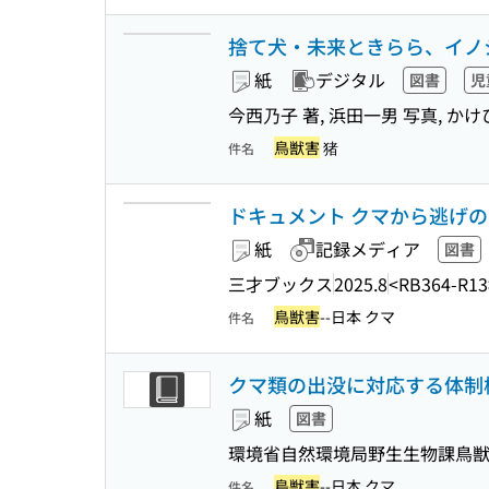
捨て犬・未来ときらら、イノシ
紙
デジタル
図書
児
今西乃子 著, 浜田一男 写真, か
鳥獣害
猪
件名
ドキュメント クマから逃げ
紙
記録メディア
図書
三才ブックス
2025.8
<RB364-R13
鳥獣害
--日本 クマ
件名
クマ類の出没に対応する体制
紙
図書
環境省自然環境局野生生物課鳥
鳥獣害
--日本 クマ
件名