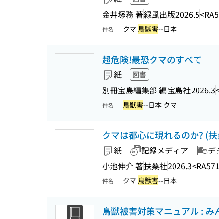
金井塚務 著
緑風出版
2026.5
<RA5
クマ
鳥獣害
--日本
件名
超危険!最恐クマのすべて
紙
図書
別冊宝島編集部 編
宝島社
2026.3
鳥獣害
--日本 クマ
件名
クマは都心に現れるのか? (扶桑社
紙
記録メディア
デ
小池伸介 著
扶桑社
2026.3
<RA571
クマ
鳥獣害
--日本
件名
鳥獣被害対策マニュアル : み