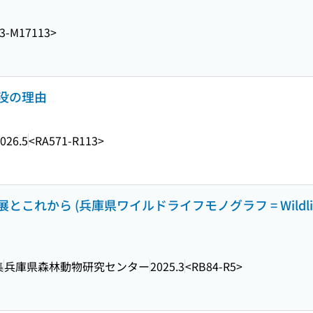
3-M17113>
没の理由
026.5
<RA571-R113>
ら (兵庫県ワイルドライフモノグラフ = Wildlife mono
集
兵庫県森林動物研究センター
2025.3
<RB84-R5>