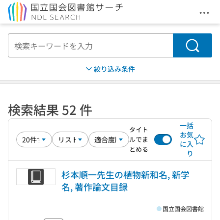
メニ
本文へ移動
検索
絞り込み条件
検索結果 52 件
一括
タイト
お気
ルでま
に入
とめる
り
杉本順一先生の植物新和名, 新学
名, 著作論文目録
国立国会図書館