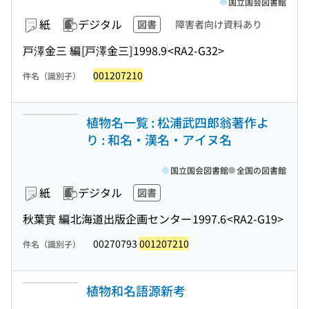
国立国会図書館
紙
デジタル
図書
障害者向け資料あり
戸澤金三 編
[戸澤金三]
1998.9
<RA2-G32>
001207210
件名（識別子）
植物名一覧 : 松浦武四郎翁著作よ
り : 和名・漢名・アイヌ名
国立国会図書館
全国の図書館
紙
デジタル
図書
秋葉實 編
北海道出版企画センター
1997.6
<RA2-G19>
00270793
001207210
件名（識別子）
植物和名語源新考