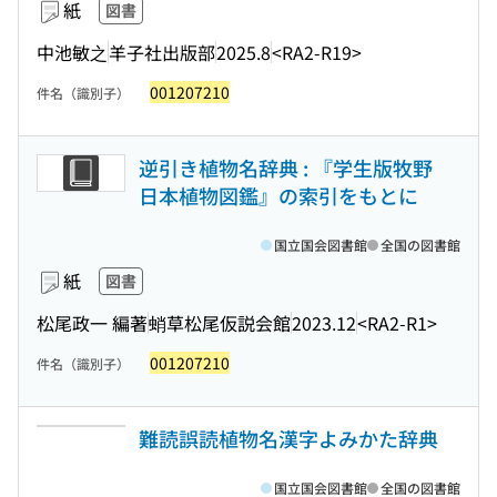
紙
図書
中池敏之
羊子社出版部
2025.8
<RA2-R19>
001207210
件名（識別子）
逆引き植物名辞典 : 『学生版牧野
日本植物図鑑』の索引をもとに
国立国会図書館
全国の図書館
紙
図書
松尾政一 編著
蛸草松尾仮説会館
2023.12
<RA2-R1>
001207210
件名（識別子）
難読誤読植物名漢字よみかた辞典
国立国会図書館
全国の図書館