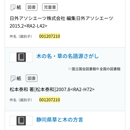
紙
図書
児童書
日外アソシエーツ株式会社 編集
日外アソシエーツ
2015.2
<RA2-L42>
001207210
件名（識別子）
木の名・草の名語源さがし
国立国会図書館
全国の図書館
紙
図書
松本泰和 著
[松本泰和]
2007.8
<RA2-H72>
001207210
件名（識別子）
静岡県草と木の方言