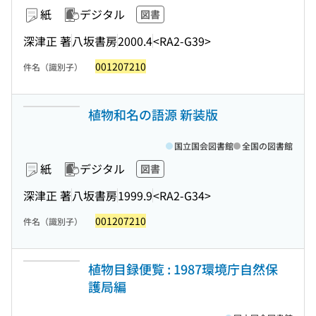
紙
デジタル
図書
深津正 著
八坂書房
2000.4
<RA2-G39>
001207210
件名（識別子）
植物和名の語源 新装版
国立国会図書館
全国の図書館
紙
デジタル
図書
深津正 著
八坂書房
1999.9
<RA2-G34>
001207210
件名（識別子）
植物目録便覧 : 1987環境庁自然保
護局編