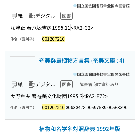
国立国会図書館
全国の図書館
紙
デジタル
図書
深津正 著
八坂書房
1995.11
<RA2-G2>
001207210
件名（識別子）
奄美群島植物方言集 (奄美文庫 ; 4)
国立国会図書館
全国の図書館
紙
デジタル
図書
障害者向け資料あり
大野隼夫 著
奄美文化財団
1995.3
<RA2-E72>
001207210
00630478 00597589 00568390
件名（識別子）
植物和名学名対照辞典 1992年版