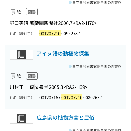
国立国会図書館
全国の図書館
紙
図書
野口英昭 著
静岡新聞社
2006.7
<RA2-H70>
001207210
00952787
件名（識別子）
アイヌ語の動植物探集
国立国会図書館
全国の図書館
紙
図書
川村正一 編
文泉堂
2005.3
<RA2-H39>
001207167
001207210
00802637
件名（識別子）
広島県の植物方言と民俗
国立国会図書館
全国の図書館