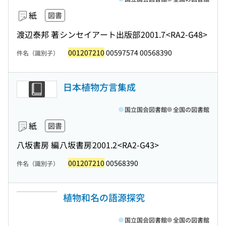
紙
図書
渡辺泰邦 著
シンセイアート出版部
2001.7
<RA2-G48>
001207210
00597574 00568390
件名（識別子）
日本植物方言集成
国立国会図書館
全国の図書館
紙
図書
八坂書房 編
八坂書房
2001.2
<RA2-G43>
001207210
00568390
件名（識別子）
植物和名の語源探究
国立国会図書館
全国の図書館