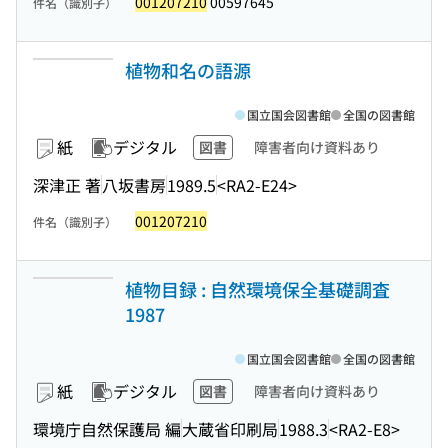
001207210
00597645
件名（識別子）
植物和名の語源
国立国会図書館
全国の図書館
紙
デジタル
図書
障害者向け資料あり
深津正 著
八坂書房
1989.5
<RA2-E24>
001207210
件名（識別子）
植物目録 : 自然環境保全基礎調査
1987
国立国会図書館
全国の図書館
紙
デジタル
図書
障害者向け資料あり
環境庁自然保護局 編
大蔵省印刷局
1988.3
<RA2-E8>