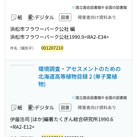
国立国会図書館
全国の図書館
紙
デジタル
図書
障害者向け資料あり
浜松市フラワーパーク公社 編
浜松市フラワーパーク公社
1990.9
<RA2-E34>
001207210
件名（識別子）
環境調査・アセスメントのための
北海道高等植物目録 2 (単子葉植
物)
国立国会図書館
全国の図書館
紙
デジタル
図書
障害者向け資料あり
伊藤浩司 [ほか]編著
たくぎん総合研究所
1990.6
<RA2-E12>