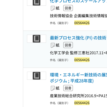
化学プロセスのスケールアッ
紙
図書
技術情報協会 企画編集
技術情報
00564426
件名（識別子）
最新プロセス強化 (PI) の技術 
紙
図書
化学工学会 監修
三恵社
2017.11
<
00564426
件名（識別子）
環境・エネルギー新技術の展望
ポジウム ; 平成28年度)
紙
図書
産業技術総合研究所
2016.9
<PA1
00564426
件名（識別子）