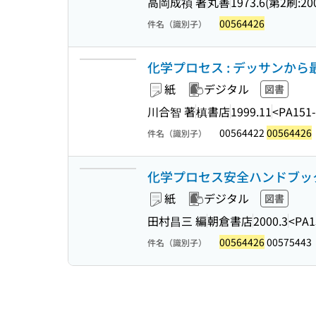
高岡成禎 著
丸善
1973.6(第2刷:200
00564426
件名（識別子）
化学プロセス : デッサンか
紙
デジタル
図書
川合智 著
槙書店
1999.11
<PA151
00564422
00564426
件名（識別子）
化学プロセス安全ハンドブッ
紙
デジタル
図書
田村昌三 編
朝倉書店
2000.3
<PA1
00564426
00575443
件名（識別子）