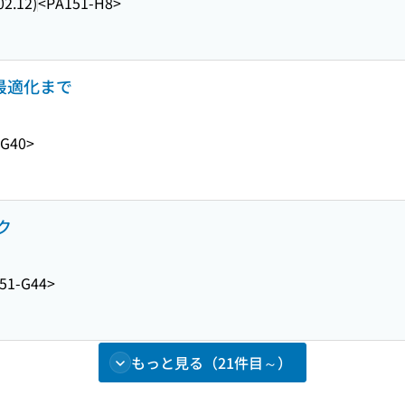
2.12)
<PA151-H8>
ら最適化まで
-G40>
ク
51-G44>
もっと見る（21件目～）