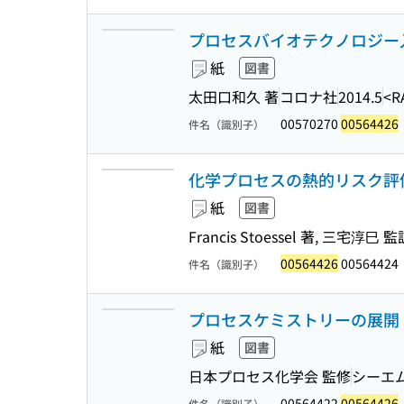
プロセスバイオテクノロジー
紙
図書
太田口和久 著
コロナ社
2014.5
<R
00570270
00564426
件名（識別子）
化学プロセスの熱的リスク評
紙
図書
Francis Stoessel 著, 三宅淳巳 監
00564426
00564424
件名（識別子）
プロセスケミストリーの展開 (C
紙
図書
日本プロセス化学会 監修
シーエ
00564422
00564426
件名（識別子）