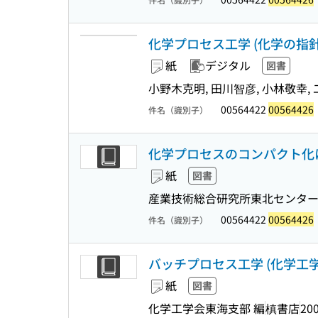
化学プロセス工学 (化学の指
紙
デジタル
図書
小野木克明, 田川智彦, 小林敬幸,
00564422
00564426
件名（識別子）
化学プロセスのコンパクト化に
紙
図書
産業技術総合研究所東北センタ
00564422
00564426
件名（識別子）
バッチプロセス工学 (化学工学の
紙
図書
化学工学会東海支部 編
槙書店
200