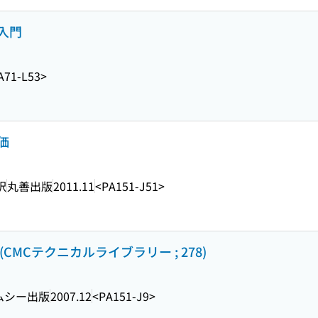
入門
A71-L53>
価
訳
丸善出版
2011.11
<PA151-J51>
MCテクニカルライブラリー ; 278)
ムシー出版
2007.12
<PA151-J9>