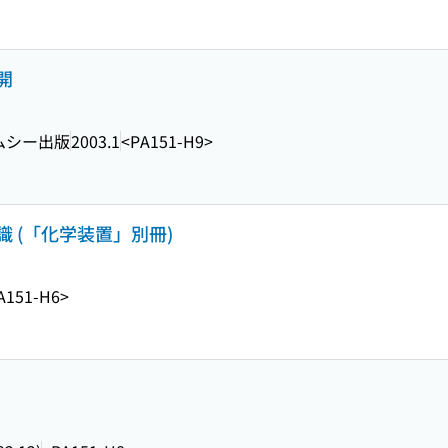
開
ムシー出版
2003.1
<PA151-H9>
 (「化学装置」別冊)
A151-H6>