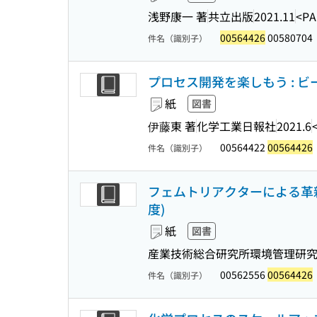
浅野康一 著
共立出版
2021.11
<PA
00564426
00580704
件名（識別子）
プロセス開発を楽しもう : 
紙
図書
伊藤東 著
化学工業日報社
2021.6
00564422
00564426
件名（識別子）
フェムトリアクターによる革新
度)
紙
図書
産業技術総合研究所環境管理研
00562556
00564426
件名（識別子）