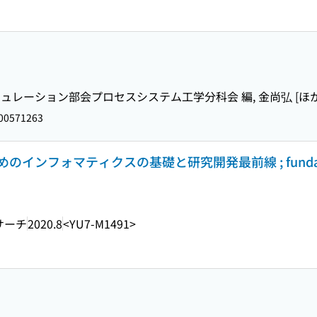
レーション部会プロセスシステム工学分科会 編, 金尚弘 [ほか
00571263
ンフォマティクスの基礎と研究開発最前線 ; fundamen
サーチ
2020.8
<YU7-M1491>