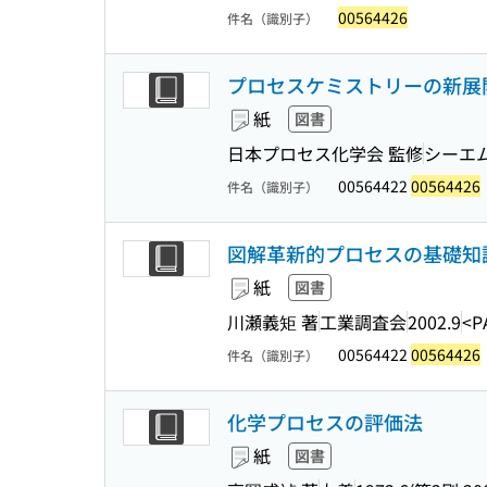
00564426
件名（識別子）
プロセスケミストリーの新展
紙
図書
日本プロセス化学会 監修
シーエ
00564422
00564426
件名（識別子）
図解革新的プロセスの基礎知識
紙
図書
川瀬義矩 著
工業調査会
2002.9
<P
00564422
00564426
件名（識別子）
化学プロセスの評価法
紙
図書