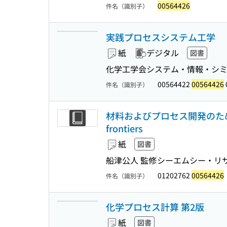
00564426
件名（識別子）
実践プロセスシステム工学
紙
デジタル
図書
化学工学会システム・情報・シミュ
00564422
00564426
件名（識別子）
材料およびプロセス開発のためのイ
frontiers
紙
図書
船津公人 監修
シーエムシー・リ
01202762
00564426
件名（識別子）
化学プロセス計算 第2版
紙
図書