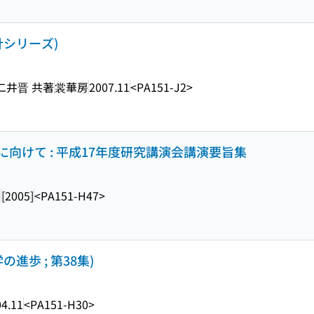
針シリーズ)
 二井晋 共著
裳華房
2007.11
<PA151-J2>
向けて : 平成17年度研究講演会講演要旨集
ー
[2005]
<PA151-H47>
進歩 ; 第38集)
4.11
<PA151-H30>