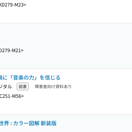
KD279-M23>
D279-M21>
ナ禍に「音楽の力」を信じる
ジタル
図書
障害者向け資料あり
C251-M56>
界 : カラー図解 新装版