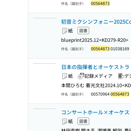
00564873
件名（識別子）
初音ミクシンフォニー2025Complet
紙
図書
blueprint
2025.12
<KD279-R20>
00564873
01038169
件名（識別子）
日本の指揮者とオーケストラ : 
紙
記録メディア
デ
本間ひろむ 著
光文社
2024.10
<KD
00570964
00564873
件名（識別子）
コンサートホール×オーケスト
紙
図書
林田直樹 聞き手, 潮博恵 解説, 豊