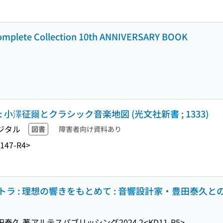
e Collection 10th ANNIVERSARY BOOK
小澤征爾とクラシック音楽地図 (光文社新書 ; 1333)
ジタル
図書
障害者向け資料あり
147-R4>
ラ : 理想の響きをもとめて : 音響設計家・豊田泰久と
田泰久 著
アルテスパブリッシング
2024.2
<KD11-R5>