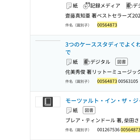
紙
記録メディア
デ
齋藤真知亜 著
ベストセラーズ
202
00564873
件名（識別子）
3つのケーススタディでよくわ
で
紙
デジタル
図書
侘美秀俊 著
リットーミュージッ
00564873
00563105
件名（識別子）
モーツァルト・イン・ザ・ジャ
紙
図書
ブレア・ティンドール 著, 柴田さ
001267536
0056487
件名（識別子）