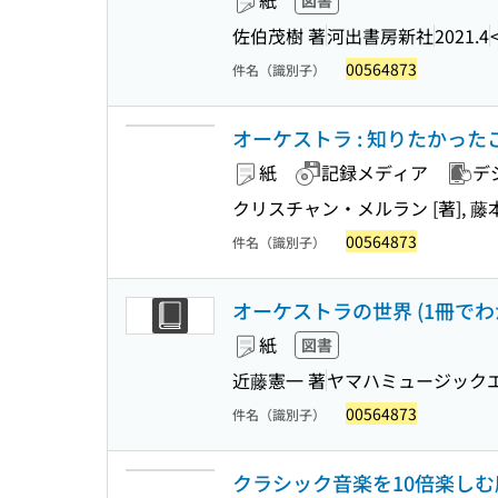
紙
図書
佐伯茂樹 著
河出書房新社
2021.4
00564873
件名（識別子）
オーケストラ : 知りたかっ
紙
記録メディア
デ
クリスチャン・メルラン [著], 藤
00564873
件名（識別子）
オーケストラの世界 (1冊で
紙
図書
近藤憲一 著
ヤマハミュージック
00564873
件名（識別子）
クラシック音楽を10倍楽し