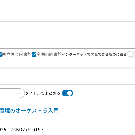
国立国会図書館
全国の図書館
インターネットで閲覧できるものに絞る
タイトルでまとめる
む魔境のオーケストラ入門
り
025.12
<KD279-R19>