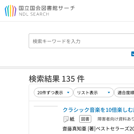
本文へ移動
検索結果 135 件
クラシック音楽を10倍楽し
紙
図書
障害者向け資料あ
齋藤真知亜 [著]
ベストセラーズ
2