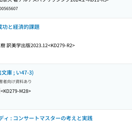
00565607
的成功と経済的課題
亜樹 訳
美学出版
2023.12
<KD279-R2>
 ; い47-3)
害者向け資料あり
1
<KD279-M28>
ィ : コンサートマスターの考えと実践