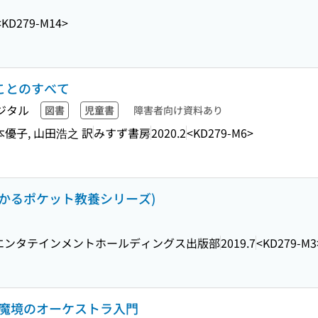
<KD279-M14>
たことのすべて
ジタル
図書
児童書
障害者向け資料あり
本優子, 山田浩之 訳
みすず書房
2020.2
<KD279-M6>
わかるポケット教養シリーズ)
エンタテインメントホールディングス出版部
2019.7
<KD279-M3
む魔境のオーケストラ入門