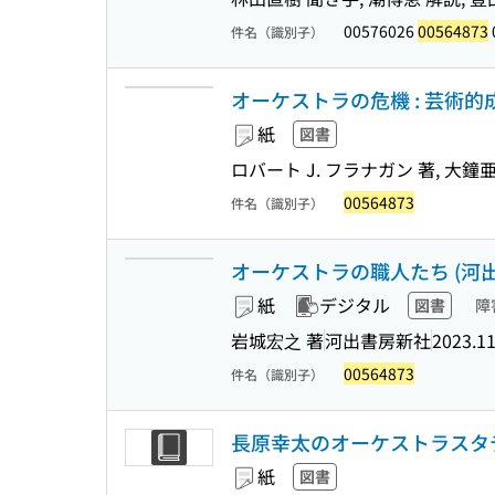
00576026
00564873
件名（識別子）
オーケストラの危機 : 芸術
紙
図書
ロバート J. フラナガン 著, 大鐘
00564873
件名（識別子）
オーケストラの職人たち (河出文庫
紙
デジタル
図書
障
岩城宏之 著
河出書房新社
2023.1
00564873
件名（識別子）
長原幸太のオーケストラスタデ
紙
図書