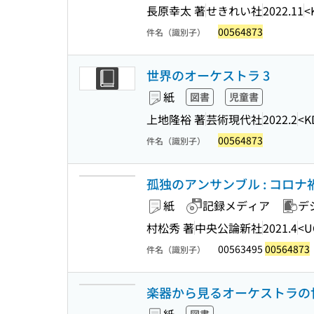
長原幸太 著
せきれい社
2022.11
<
00564873
件名（識別子）
世界のオーケストラ 3
紙
図書
児童書
上地隆裕 著
芸術現代社
2022.2
<K
00564873
件名（識別子）
孤独のアンサンブル : コロ
紙
記録メディア
デ
村松秀 著
中央公論新社
2021.4
<U
00563495
00564873
件名（識別子）
楽器から見るオーケストラの世