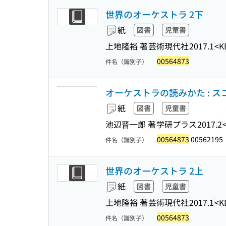
世界のオーケストラ 2下
紙
図書
児童書
上地隆裕 著
芸術現代社
2017.1
<K
00564873
件名（識別子）
オーケストラの読みかた : 
紙
図書
児童書
池辺晋一郎 著
学研プラス
2017.2
00564873
00562195
件名（識別子）
世界のオーケストラ 2上
紙
図書
児童書
上地隆裕 著
芸術現代社
2017.1
<K
00564873
件名（識別子）