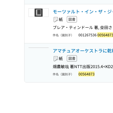
モーツァルト・イン・ザ・ジャ
紙
図書
ブレア・ティンドール 著, 柴田さ
001267536
0056487
件名（識別子）
アマチュアオーケストラに乾杯
紙
図書
畑農敏哉 著
NTT出版
2015.4
<KD2
00564873
件名（識別子）