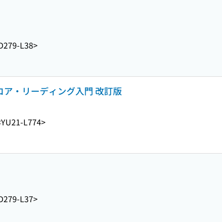
D279-L38>
スコア・リーディング入門 改訂版
<YU21-L774>
D279-L37>