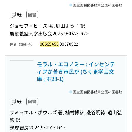
国立国会図書館
全国の図書館
紙
図書
ジョセフ・ヒース 著, 庭田よう子 訳
慶應義塾大学出版会
2025.9
<DA3-R7>
00565453
00570922
件名（識別子）
モラル・エコノミー : インセンテ
ィブか善き市民か (ちくま学芸文
庫 ; ホ28-1)
国立国会図書館
全国の図書館
紙
図書
サミュエル・ボウルズ 著, 植村博恭, 磯谷明徳, 遠山弘
徳 訳
筑摩書房
2024.9
<DA3-R4>