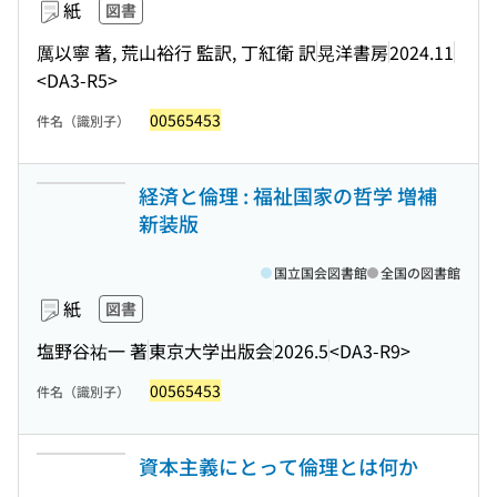
紙
図書
厲以寧 著, 荒山裕行 監訳, 丁紅衛 訳
晃洋書房
2024.11
<DA3-R5>
00565453
件名（識別子）
経済と倫理 : 福祉国家の哲学 増補
新装版
国立国会図書館
全国の図書館
紙
図書
塩野谷祐一 著
東京大学出版会
2026.5
<DA3-R9>
00565453
件名（識別子）
資本主義にとって倫理とは何か