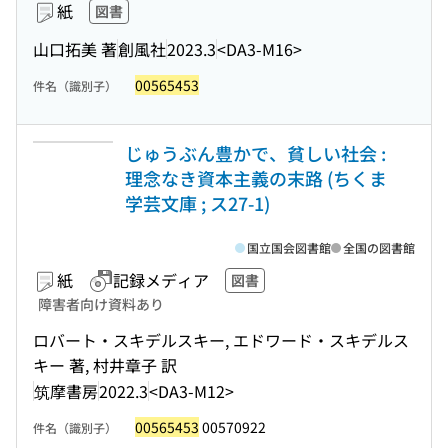
紙
図書
山口拓美 著
創風社
2023.3
<DA3-M16>
00565453
件名（識別子）
じゅうぶん豊かで、貧しい社会 :
理念なき資本主義の末路 (ちくま
学芸文庫 ; ス27-1)
国立国会図書館
全国の図書館
紙
記録メディア
図書
障害者向け資料あり
ロバート・スキデルスキー, エドワード・スキデルス
キー 著, 村井章子 訳
筑摩書房
2022.3
<DA3-M12>
00565453
00570922
件名（識別子）