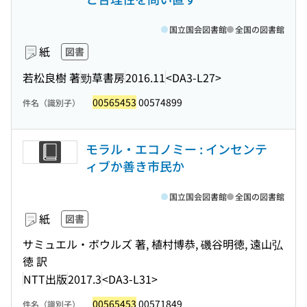
国立国会図書館
全国の図書館
紙
図書
若松良樹 著
勁草書房
2016.11
<DA3-L27>
00565453
00574899
件名（識別子）
モラル・エコノミー : インセンテ
ィブか善き市民か
国立国会図書館
全国の図書館
紙
図書
サミュエル・ボウルズ 著, 植村博恭, 磯谷明徳, 遠山弘
徳 訳
NTT出版
2017.3
<DA3-L31>
00565453
00571849
件名（識別子）