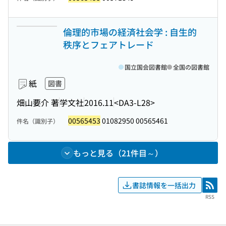
倫理的市場の経済社会学 : 自生的
秩序とフェアトレード
国立国会図書館
全国の図書館
紙
図書
畑山要介 著
学文社
2016.11
<DA3-L28>
00565453
01082950 00565461
件名（識別子）
もっと見る（21件目～）
書誌情報を一括出力
RSS
RSS