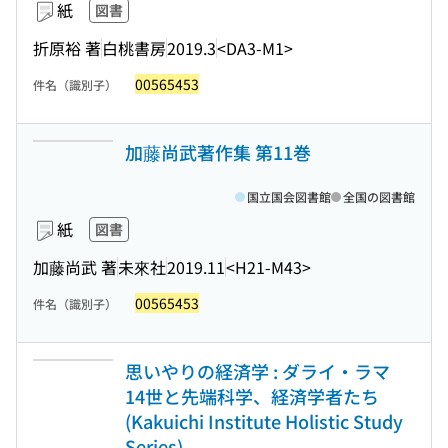
紙
図書
折原裕 著
白桃書房
2019.3
<DA3-M1>
00565453
件名（識別子）
加藤尚武著作集 第11巻
国立国会図書館
全国の図書館
紙
図書
加藤尚武 著
未來社
2019.11
<H21-M43>
00565453
件名（識別子）
思いやりの経済学 : ダライ・ラマ
14世と先端科学、経済学者たち
(Kakuichi Institute Holistic Study
Series)