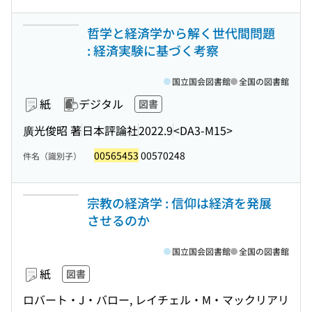
哲学と経済学から解く世代間問題
: 経済実験に基づく考察
国立国会図書館
全国の図書館
紙
デジタル
図書
廣光俊昭 著
日本評論社
2022.9
<DA3-M15>
00565453
00570248
件名（識別子）
宗教の経済学 : 信仰は経済を発展
させるのか
国立国会図書館
全国の図書館
紙
図書
ロバート・J・バロー, レイチェル・M・マックリアリ