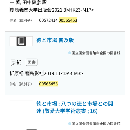
ー 著, 田中健彦 訳
慶應義塾大学出版会
2021.3
<HK23-M17>
00572414
00565453
件名（識別子）
徳と市場 普及版
国立国会図書館
全国の図書館
紙
図書
折原裕 著
鳥影社
2019.11
<DA3-M3>
00565453
件名（識別子）
徳と市場 : 八つの徳と市場との関
連 (敬愛大学学術叢書 ; 16)
国立国会図書館
全国の図書館