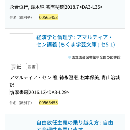
永合位行, 鈴木純 著
有斐閣
2018.7
<DA3-L35>
00565453
件名（識別子）
経済学と倫理学 : アマルティア・
セン講義 (ちくま学芸文庫 ; セ5-1)
国立国会図書館
全国の図書館
紙
図書
アマルティア・セン 著, 徳永澄憲, 松本保美, 青山治城
訳
筑摩書房
2016.12
<DA3-L29>
00565453
件名（識別子）
自由放任主義の乗り越え方 : 自由
と合理性を問い直す