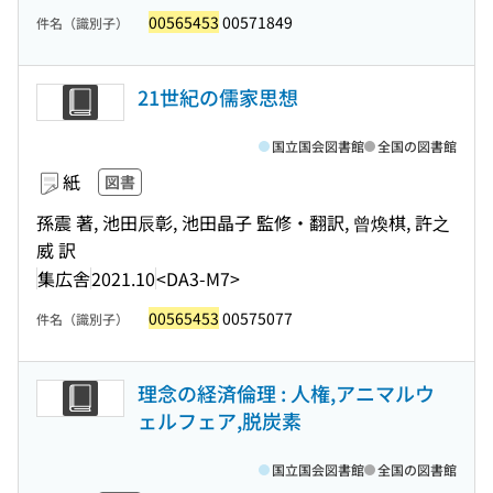
00565453
00571849
件名（識別子）
21世紀の儒家思想
国立国会図書館
全国の図書館
紙
図書
孫震 著, 池田辰彰, 池田晶子 監修・翻訳, 曾煥棋, 許之
威 訳
集広舎
2021.10
<DA3-M7>
00565453
00575077
件名（識別子）
理念の経済倫理 : 人権,アニマルウ
ェルフェア,脱炭素
国立国会図書館
全国の図書館