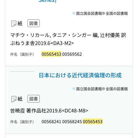
国立国会図書館
全国の図書館
紙
図書
マチウ・リカール, タニア・シンガー 編, 辻村優英 訳
ぷねうま舎
2019.6
<DA3-M2>
00565453
00569562
件名（識別子）
日本における近代経済倫理の形成
国立国会図書館
全国の図書館
紙
図書
曾暁霞 著
作品社
2019.6
<DC48-M8>
00568241 00568245
00565453
件名（識別子）