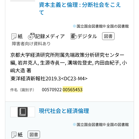
資本主義と倫理 : 分断社会をこえ
て
国立国会図書館
全国の図書館
紙
記録メディア
デジタル
図書
障害者向け資料あり
京都大学経済研究所附属先端政策分析研究センター
編, 岩井克人, 生源寺眞一, 溝端佐登史, 内田由紀子, 小
嶋大造 著
東洋経済新報社
2019.3
<DC23-M4>
00570922
00565453
件名（識別子）
現代社会と経済倫理
国立国会図書館
全国の図書館
紙
図書