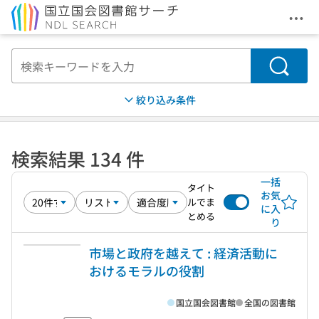
メニ
本文へ移動
検索
絞り込み条件
検索結果 134 件
一括
タイト
お気
ルでま
に入
とめる
り
市場と政府を越えて : 経済活動に
おけるモラルの役割
国立国会図書館
全国の図書館