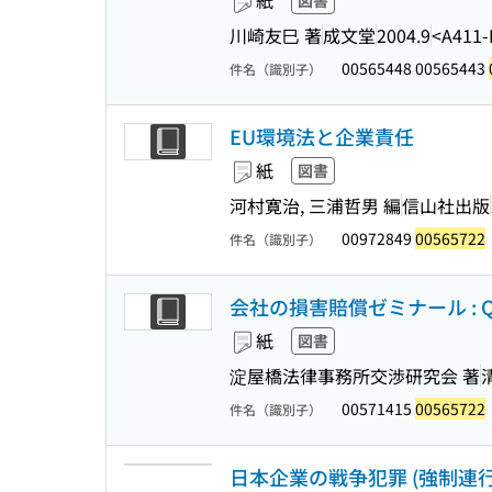
紙
図書
川崎友巳 著
成文堂
2004.9
<A411-
00565448 00565443
件名（識別子）
EU環境法と企業責任
紙
図書
河村寛治, 三浦哲男 編
信山社出版
00972849
00565722
件名（識別子）
会社の損害賠償ゼミナール : Q
紙
図書
淀屋橋法律事務所交渉研究会 著
00571415
00565722
件名（識別子）
日本企業の戦争犯罪 (強制連行の