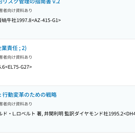
的リスク管理の指南書 v.2
害者向け資料あり
著
蝸牛社
1997.8
<AZ-415-G1>
責任 ; 2)
害者向け資料あり
.6
<EL75-G27>
: 行動変革のための戦略
害者向け資料あり
ド・L.ロベルト 著, 井関利明 監訳
ダイヤモンド社
1995.2
<DH4