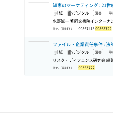
知恵のマーケティング : 2
紙
デジタル
図書
障
水野誠一 著
同文書院インターナ
00567413
00565722
件名（識別子）
ファイル・企業責任事件 : 法的
紙
デジタル
図書
障
リスク・ディフェンス研究会 編
00565722
件名（識別子）