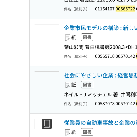
01164107
00565722
件名（識別子）
企業市民モデルの構築 : 新
紙
図書
葉山彩蘭 著
白桃書房
2008.3
<DH1
00565710 00570142
件名（識別子）
社会にやさしい企業 : 経営
紙
図書
ネイル・J.ミッチェル 著, 井関利明
00587078 00570142
件名（識別子）
従業員の自動車事故と企業の責
紙
図書