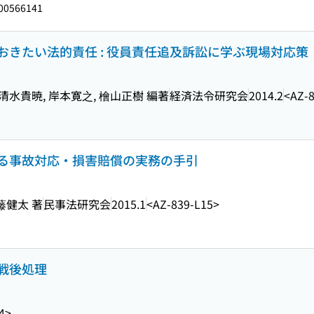
00566141
きたい法的責任 : 役員責任追及訴訟に学ぶ現場対応策
 清水貴暁, 岸本寛之, 檜山正樹 編著
経済法令研究会
2014.2
<AZ-
る事故対応・損害賠償の実務の手引
藤健太 著
民事法研究会
2015.1
<AZ-839-L15>
戦後処理
4>