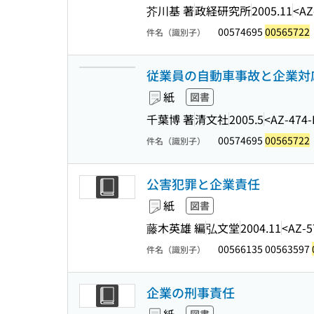
芥川基 著
政経研究所
2005.11
<AZ
00574695
00565722
件名（識別子）
従業員の自動車事故と企業対応
紙
図書
千葉博 著
清文社
2005.5
<AZ-474
00574695
00565722
件名（識別子）
公害犯罪と企業責任
紙
図書
藤木英雄 編
弘文堂
2004.11
<AZ-5
00566135 00563597
件名（識別子）
企業の刑事責任