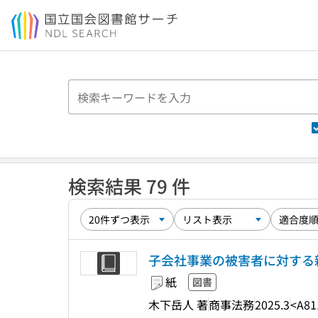
本文へ移動
検索結果 79 件
子会社事業の被害者に対する
紙
図書
木下岳人 著
商事法務
2025.3
<A81