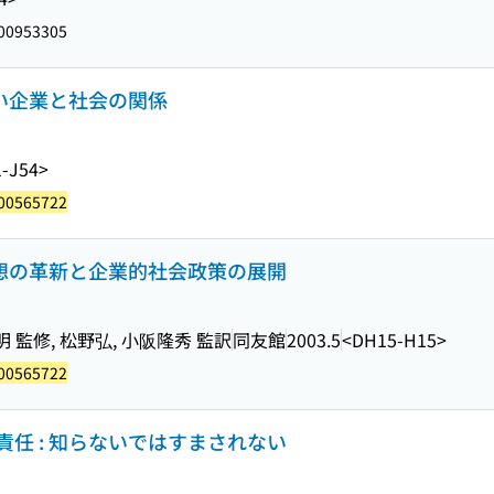
00953305
しい企業と社会の関係
-J54>
00565722
思想の革新と企業的社会政策の展開
 監修, 松野弘, 小阪隆秀 監訳
同友館
2003.5
<DH15-H15>
00565722
任 : 知らないではすまされない