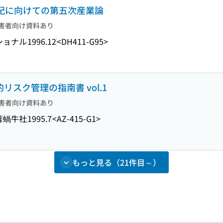
1世紀に向けての第五次産業論
害者向け資料あり
ショナル
1996.12
<DH411-G95>
リスク管理の指南書 vol.1
害者向け資料あり
著
蝸牛社
1995.7
<AZ-415-G1>
もっと見る（21件目～）