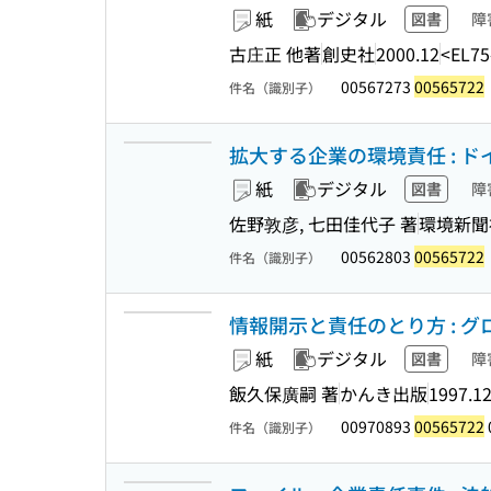
紙
デジタル
図書
障
古庄正 他著
創史社
2000.12
<EL75
00567273
00565722
件名（識別子）
拡大する企業の環境責任 : 
紙
デジタル
図書
障
佐野敦彦, 七田佳代子 著
環境新聞
00562803
00565722
件名（識別子）
情報開示と責任のとり方 : 
紙
デジタル
図書
障
飯久保廣嗣 著
かんき出版
1997.1
00970893
00565722
件名（識別子）