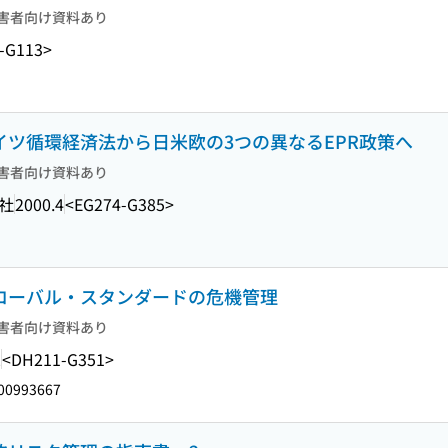
害者向け資料あり
-G113>
ドイツ循環経済法から日米欧の3つの異なるEPR政策へ
害者向け資料あり
社
2000.4
<EG274-G385>
グローバル・スタンダードの危機管理
害者向け資料あり
2
<DH211-G351>
00993667