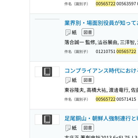
00565722
00563597 
件名（識別子）
業界別・場面別役員が知ってお
紙
図書
落合誠一 監修, 澁谷展由, 三澤智,
01210751
00565722
件名（識別子）
コンプライアンス時代におけ
紙
図書
東谷隆夫, 高橋大祐, 渡邊竜行, 佐
00565722
00571415
件名（識別子）
足尾銅山・朝鮮人強制連行と
紙
図書
古庄正 著
創史社
2013.6
<EL75-L3