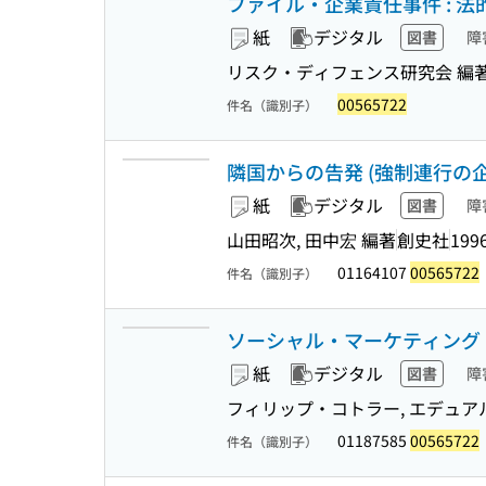
ファイル・企業責任事件 : 法
紙
デジタル
図書
障
リスク・ディフェンス研究会 編
00565722
件名（識別子）
隣国からの告発 (強制連行の企業
紙
デジタル
図書
障
山田昭次, 田中宏 編著
創史社
1996
01164107
00565722
件名（識別子）
ソーシャル・マーケティング 
紙
デジタル
図書
障
フィリップ・コトラー, エデュアル
01187585
00565722
件名（識別子）